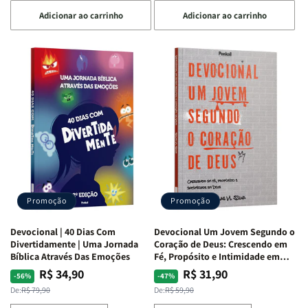
a
a
a
a
Adicionar ao carrinho
Adicionar ao carrinho
quantidade
quantidade
quantidade
quantidade
de
de
de
de
Devocional
Devocional
Devocional
Devocional
Quarto
Quarto
Café
Café
de
de
com
com
Guerra
Guerra
Mulheres
Mulheres
|
|
da
da
Isabelle
Isabelle
Bíblia
Bíblia
S.
S.
|
|
Alves
Alves
Equipe
Equipe
Teológica
Teológica
Penkal
Penkal
Promoção
Promoção
Devocional | 40 Dias Com
Devocional Um Jovem Segundo o
Divertidamente | Uma Jornada
Coração de Deus: Crescendo em
Bíblica Através Das Emoções
Fé, Propósito e Intimidade em
Deus
R$ 34,90
R$ 31,90
Preço
Preço
Preço
Preço
-56%
-47%
normal
promocional
normal
promocional
De:
R$ 79,90
De:
R$ 59,90