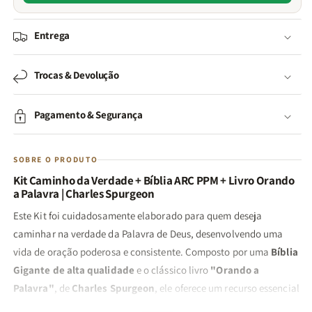
Entrega
Trocas & Devolução
Pagamento & Segurança
SOBRE O PRODUTO
Kit Caminho da Verdade + Bíblia ARC PPM + Livro Orando
a Palavra | Charles Spurgeon
Este Kit foi cuidadosamente elaborado para quem deseja
caminhar na verdade da Palavra de Deus, desenvolvendo uma
vida de oração poderosa e consistente. Composto por uma
Bíblia
Gigante de alta qualidade
e o clássico livro
"Orando a
Palavra"
, de
Charles Spurgeon
, ele oferece um recurso essencial
para quem deseja fortalecer a fé e experimentar o poder das