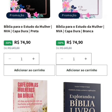
Promoção
Promoção
Bíblia para o Estudo da Mulher |
Bíblia para o Estudo da Mulher |
NVA | Capa Dura | Preta
NVA | Capa Dura | Branca
R$ 74,90
R$ 74,90
Preço
Preço
Preço
Preço
-50%
-50%
normal
promocional
normal
promocional
De:
R$ 149,80
De:
R$ 149,80
Diminuir
Aumentar
Diminuir
Aumentar
a
a
a
a
Adicionar ao carrinho
Adicionar ao carrinho
quantidade
quantidade
quantidade
quantidade
de
de
de
de
Bíblia
Bíblia
Bíblia
Bíblia
para
para
para
para
o
o
o
o
Estudo
Estudo
Estudo
Estudo
da
da
da
da
Mulher
Mulher
Mulher
Mulher