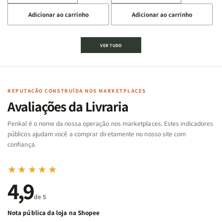
a
a
a
a
Adicionar ao carrinho
Adicionar ao carrinho
quantidade
quantidade
quantidade
quantidade
de
de
de
de
Jogo
Jogo
Jogo
Jogo
VER TUDO
Bíblico
Bíblico
da
da
de
de
memória
memória
Cartas
Cartas
|
|
|
|
Arca
Arca
Famílias
Famílias
de
de
REPUTAÇÃO CONSTRUÍDA NOS MARKETPLACES
da
da
Noé
Noé
Avaliações da Livraria
Bíblia
Bíblia
-
-
Penkal é o nome da nossa operação nos marketplaces. Estes indicadores
Penkal
Penkal
públicos ajudam você a comprar diretamente no nosso site com
confiança.
★★★★★
4,9
de 5
Nota pública da loja na Shopee