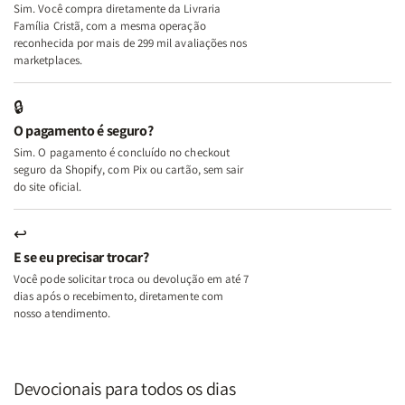
Sim. Você compra diretamente da Livraria
+
+
Família Cristã, com a mesma operação
A
A
reconhecida por mais de 299 mil avaliações nos
Mulher
Mulher
marketplaces.
que
que
Edifica
Edifica
🔒
o
o
O pagamento é seguro?
Lar
Lar
Sim. O pagamento é concluído no checkout
seguro da Shopify, com Pix ou cartão, sem sair
do site oficial.
↩
E se eu precisar trocar?
Você pode solicitar troca ou devolução em até 7
dias após o recebimento, diretamente com
nosso atendimento.
Devocionais para todos os dias