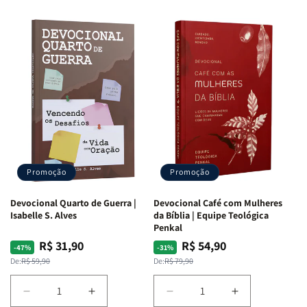
Promoção
Promoção
Devocional Quarto de Guerra |
Devocional Café com Mulheres
Isabelle S. Alves
da Bíblia | Equipe Teológica
Penkal
R$ 31,90
R$ 54,90
Preço
Preço
Preço
Preço
-47%
-31%
normal
promocional
normal
promocional
De:
R$ 59,90
De:
R$ 79,90
Diminuir
Aumentar
Diminuir
Aumentar