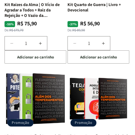
Kit Raizes da Alma | O Vício de
Kit Quarto de Guerra | Livro +
Agradar a Todos + Raiz da
Devocional
Rejeição + O Vazio da
Insatisfação.
R$ 75,90
R$ 56,90
Preço
Preço
Preço
Preço
-58%
-37%
normal
promocional
normal
promocional
De:
R$ 179,70
De:
R$ 89,90
Diminuir
Aumentar
Diminuir
Aumentar
a
a
a
a
Adicionar ao carrinho
Adicionar ao carrinho
quantidade
quantidade
quantidade
quantidade
de
de
de
de
Kit
Kit
Kit
Kit
Raizes
Raizes
Quarto
Quarto
da
da
de
de
Alma
Alma
Guerra
Guerra
|
|
|
|
O
O
Livro
Livro
Vício
Vício
+
+
de
de
Devocional
Devocional
Agradar
Agradar
Promoção
Promoção
a
a
Todos
Todos