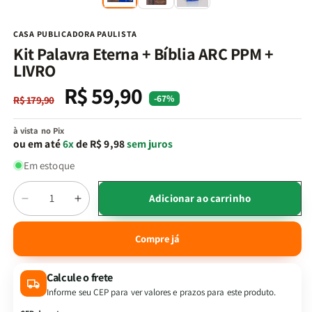
na
n
janela
j
modal
m
CASA PUBLICADORA PAULISTA
Kit Palavra Eterna + Bíblia ARC PPM +
LIVRO
R$ 59,90
Preço
Preço
-67%
R$ 179,90
normal
promocional
à vista no Pix
ou em até
6x
de R$ 9,98
sem juros
Em estoque
Quantidade
Adicionar ao carrinho
Diminuir
Aumentar
a
a
quantidade
quantidade
Compre já
de
de
Kit
Kit
Calcule o frete
Palavra
Palavra
Eterna
Eterna
Informe seu CEP para ver valores e prazos para este produto.
+
+