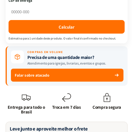
CEP de entrega
Bíblia
Bíblia
ARC
ARC
PPM
PPM
+
+
Calcular
LIVRO
LIVRO
Estimativa para 1 unidade deste produto. O valor final é confirmado no checkout.
COMPRAS EM VOLUME
Precisa de uma quantidade maior?
Atendimento para igrejas, livrarias, eventos e grupos.
Falar sobre atacado
Entrega para todo o
Troca em 7 dias
Compra segura
Brasil
Leve junto e aproveite melhor o frete