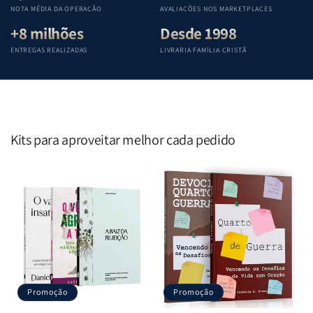
Penkal
Penkal
Penkal
Penkal
NOTA MÉDIA DA OPERAÇÃO
AVALIAÇÕES NOS MARKETPLACES
+8 milhões
Desde 1998
ENTREGAS REALIZADAS
LIVRARIA FAMÍLIA CRISTÃ
Kits para aproveitar melhor cada pedido
Promoção
Promoção