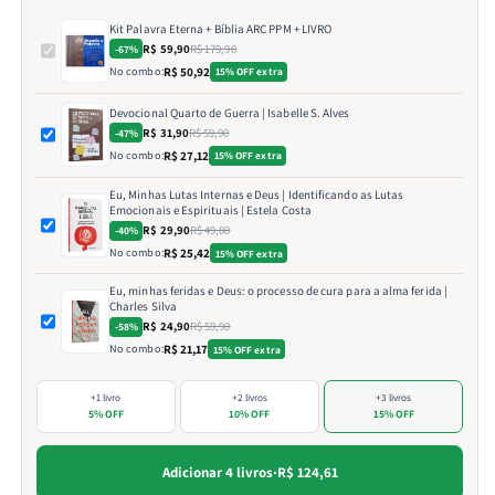
Kit Palavra Eterna + Bíblia ARC PPM + LIVRO
R$ 59,90
R$ 179,90
-67%
No combo:
R$ 50,92
15% OFF extra
Devocional Quarto de Guerra | Isabelle S. Alves
R$ 31,90
R$ 59,90
-47%
No combo:
R$ 27,12
15% OFF extra
Eu, Minhas Lutas Internas e Deus | Identificando as Lutas
Emocionais e Espirituais | Estela Costa
R$ 29,90
R$ 49,80
-40%
No combo:
R$ 25,42
15% OFF extra
Eu, minhas feridas e Deus: o processo de cura para a alma ferida |
Charles Silva
R$ 24,90
R$ 59,90
-58%
No combo:
R$ 21,17
15% OFF extra
+1 livro
+2 livros
+3 livros
5% OFF
10% OFF
15% OFF
Adicionar 4 livros
·
R$ 124,61