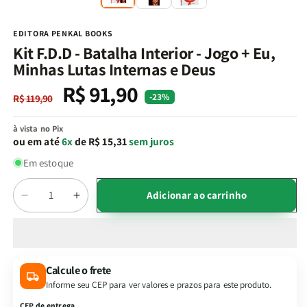
na
n
janela
j
modal
m
EDITORA PENKAL BOOKS
Kit F.D.D - Batalha Interior - Jogo + Eu,
Minhas Lutas Internas e Deus
R$ 91,90
Preço
Preço
-23%
R$ 119,90
normal
promocional
à vista no Pix
ou em até
6x
de R$ 15,31
sem juros
Em estoque
Quantidade
Adicionar ao carrinho
Diminuir
Aumentar
a
a
quantidade
quantidade
de
de
Kit
Kit
Calcule o frete
F.D.D
F.D.D
Informe seu CEP para ver valores e prazos para este produto.
-
-
Batalha
Batalha
CEP de entrega