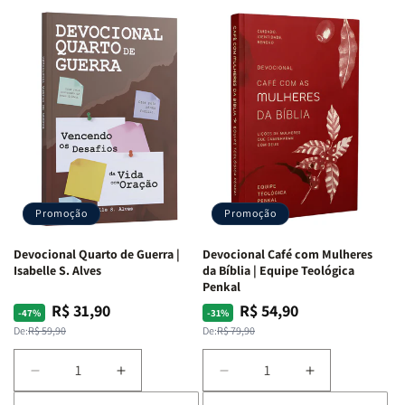
Promoção
Promoção
Devocional Quarto de Guerra |
Devocional Café com Mulheres
Isabelle S. Alves
da Bíblia | Equipe Teológica
Penkal
R$ 31,90
R$ 54,90
Preço
Preço
Preço
Preço
-47%
-31%
normal
promocional
normal
promocional
De:
R$ 59,90
De:
R$ 79,90
Diminuir
Aumentar
Diminuir
Aumentar
a
a
a
a