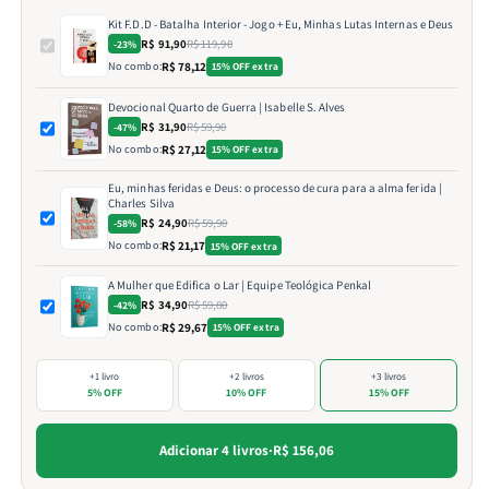
Kit F.D.D - Batalha Interior - Jogo + Eu, Minhas Lutas Internas e Deus
R$ 91,90
R$ 119,90
-23%
No combo:
R$ 78,12
15% OFF extra
Devocional Quarto de Guerra | Isabelle S. Alves
R$ 31,90
R$ 59,90
-47%
No combo:
R$ 27,12
15% OFF extra
Eu, minhas feridas e Deus: o processo de cura para a alma ferida |
Charles Silva
R$ 24,90
R$ 59,90
-58%
No combo:
R$ 21,17
15% OFF extra
A Mulher que Edifica o Lar | Equipe Teológica Penkal
R$ 34,90
R$ 59,80
-42%
No combo:
R$ 29,67
15% OFF extra
+1 livro
+2 livros
+3 livros
5% OFF
10% OFF
15% OFF
Adicionar 4 livros
·
R$ 156,06