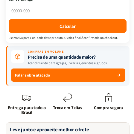
Interior
Interior
-
-
Jogo
Jogo
+
+
Calcular
Eu,
Eu,
Minhas
Minhas
Estimativa para 1 unidade deste produto. O valor final é confirmado no checkout.
Lutas
Lutas
Internas
Internas
COMPRAS EM VOLUME
e
e
Precisa de uma quantidade maior?
Deus
Deus
Atendimento para igrejas, livrarias, eventos e grupos.
Falar sobre atacado
Entrega para todo o
Troca em 7 dias
Compra segura
Brasil
Leve junto e aproveite melhor o frete