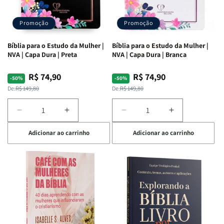
Promoção
Promoção
Bíblia para o Estudo da Mulher |
Bíblia para o Estudo da Mulher |
NVA | Capa Dura | Preta
NVA | Capa Dura | Branca
R$ 74,90
R$ 74,90
Preço
Preço
Preço
Preço
-50%
-50%
normal
promocional
normal
promocional
De:
R$ 149,80
De:
R$ 149,80
Diminuir
Aumentar
Diminuir
Aumentar
a
a
a
a
Adicionar ao carrinho
Adicionar ao carrinho
quantidade
quantidade
quantidade
quantidade
de
de
de
de
Bíblia
Bíblia
Bíblia
Bíblia
para
para
para
para
o
o
o
o
Estudo
Estudo
Estudo
Estudo
da
da
da
da
Mulher
Mulher
Mulher
Mulher
|
|
|
|