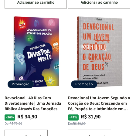
Adicionar ao carrinho
Adicionar ao carrinho
quantidade
quantidade
quantidade
quantidade
de
de
de
de
Devocional
Devocional
Devocional
Devocional
Quarto
Quarto
Café
Café
de
de
com
com
Guerra
Guerra
Mulheres
Mulheres
|
|
da
da
Isabelle
Isabelle
Bíblia
Bíblia
S.
S.
|
|
Alves
Alves
Equipe
Equipe
Teológica
Teológica
Penkal
Penkal
Promoção
Promoção
Devocional | 40 Dias Com
Devocional Um Jovem Segundo o
Divertidamente | Uma Jornada
Coração de Deus: Crescendo em
Bíblica Através Das Emoções
Fé, Propósito e Intimidade em
Deus
R$ 34,90
R$ 31,90
Preço
Preço
Preço
Preço
-56%
-47%
normal
promocional
normal
promocional
De:
R$ 79,90
De:
R$ 59,90