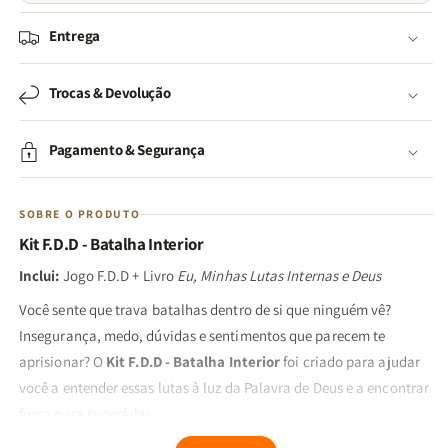
Entrega
Trocas & Devolução
Pagamento & Segurança
SOBRE O PRODUTO
Kit F.D.D - Batalha Interior
Inclui:
Jogo F.D.D + Livro
Eu, Minhas Lutas Internas e Deus
Você sente que trava batalhas dentro de si que ninguém vê?
Insegurança, medo, dúvidas e sentimentos que parecem te
aprisionar? O
Kit F.D.D - Batalha Interior
foi criado para ajudar
você a entender essas lutas à luz da Palavra de Deus e a encontrar
força para superá-las.
O que você encontra neste kit?