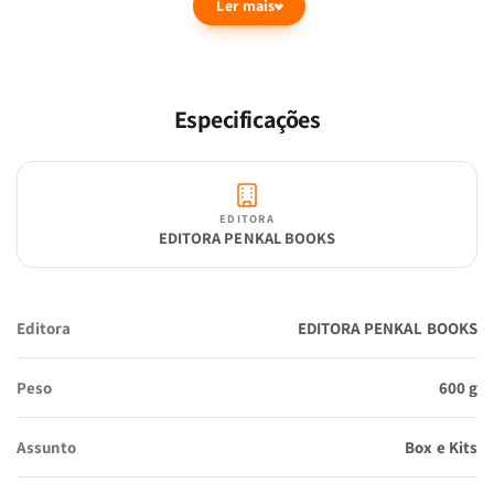
Ler mais
Jogo F.D.D :
Um jogo cristão interativo que ensina sobre fé,
discipulado e crescimento espiritual. Ideal para jovens, grupos
Especificações
pequenos e famílias que desejam aprender mais sobre Deus de
forma dinâmica e edificante.
EDITORA
EDITORA PENKAL BOOKS
Livro
Eu, Minhas Lutas Internas e Deus
: Todos enfrentamos
conflitos internos, mas poucos sabem como lidar com eles
espiritualmente. Este livro traz reflexões profundas e práticas
Editora
EDITORA PENKAL BOOKS
sobre como vencer os medos, as incertezas e os sentimentos
que nos afastam de Deus, ajudando a encontrar propósito e
Peso
600 g
identidade Nele.
Por que adquirir este kit?
Assunto
Box e Kits
Enfrente e vença suas batalhas internas
? Descubra