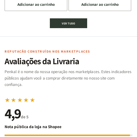
Adicionar ao carrinho
Adicionar ao carrinho
quantidade
quantidade
quantidade
quantidade
de
de
de
de
Jogo
Jogo
Jogo
Jogo
VER TUDO
Bíblico
Bíblico
da
da
de
de
memória
memória
Cartas
Cartas
|
|
|
|
Arca
Arca
Famílias
Famílias
de
de
REPUTAÇÃO CONSTRUÍDA NOS MARKETPLACES
da
da
Noé
Noé
Avaliações da Livraria
Bíblia
Bíblia
-
-
Penkal é o nome da nossa operação nos marketplaces. Estes indicadores
Penkal
Penkal
públicos ajudam você a comprar diretamente no nosso site com
confiança.
★★★★★
4,9
de 5
Nota pública da loja na Shopee