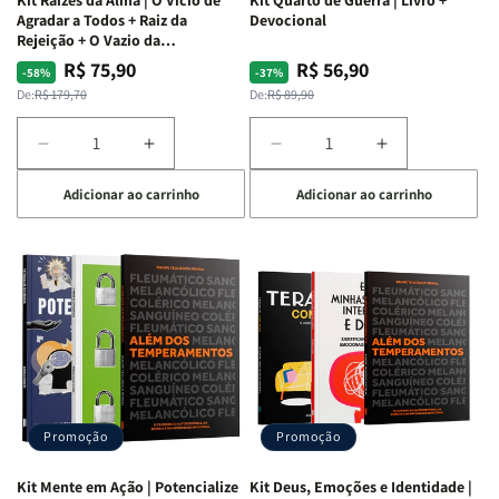
Agradar a Todos + Raiz da
Devocional
Rejeição + O Vazio da
Insatisfação.
R$ 75,90
R$ 56,90
Preço
Preço
Preço
Preço
-58%
-37%
normal
promocional
normal
promocional
De:
R$ 179,70
De:
R$ 89,90
Diminuir
Aumentar
Diminuir
Aumentar
a
a
a
a
Adicionar ao carrinho
Adicionar ao carrinho
quantidade
quantidade
quantidade
quantidade
de
de
de
de
Kit
Kit
Kit
Kit
Raizes
Raizes
Quarto
Quarto
da
da
de
de
Alma
Alma
Guerra
Guerra
|
|
|
|
O
O
Livro
Livro
Vício
Vício
+
+
de
de
Devocional
Devocional
Agradar
Agradar
Promoção
Promoção
a
a
Todos
Todos
Kit Mente em Ação | Potencialize
Kit Deus, Emoções e Identidade |