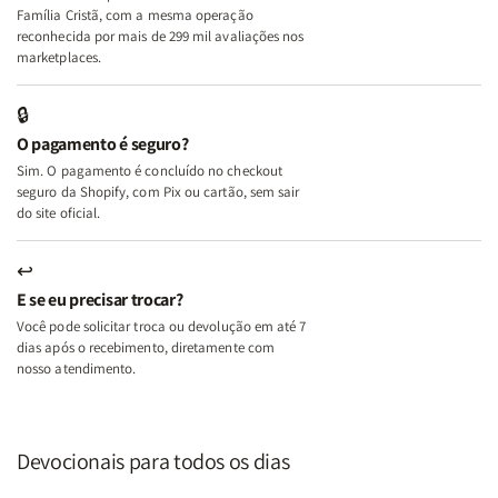
+
+
Família Cristã, com a mesma operação
A
A
reconhecida por mais de 299 mil avaliações nos
Mulher
Mulher
marketplaces.
que
que
Edifica
Edifica
🔒
o
o
O pagamento é seguro?
Lar
Lar
Sim. O pagamento é concluído no checkout
seguro da Shopify, com Pix ou cartão, sem sair
do site oficial.
↩
E se eu precisar trocar?
Você pode solicitar troca ou devolução em até 7
dias após o recebimento, diretamente com
nosso atendimento.
Devocionais para todos os dias