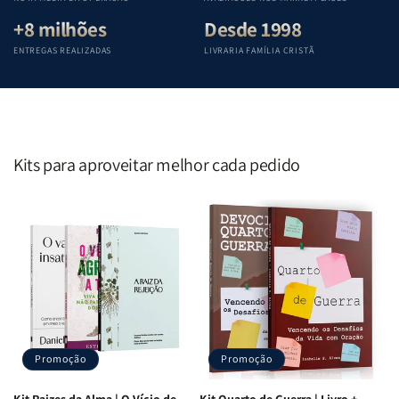
+8 milhões
Desde 1998
ENTREGAS REALIZADAS
LIVRARIA FAMÍLIA CRISTÃ
Kits para aproveitar melhor cada pedido
Promoção
Promoção
Kit Raizes da Alma | O Vício de
Kit Quarto de Guerra | Livro +