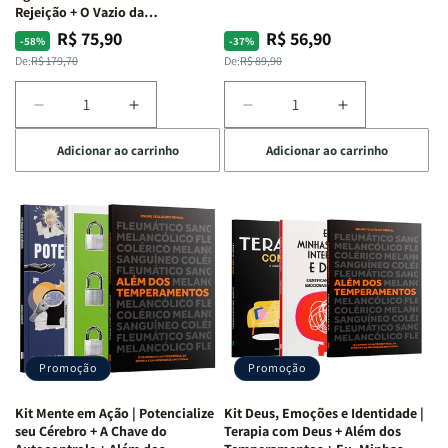
Rejeição + O Vazio da
Insatisfação.
R$ 75,90
R$ 56,90
Preço
Preço
Preço
Preço
-58%
-37%
normal
promocional
normal
promocional
De:
R$ 179,70
De:
R$ 89,90
Diminuir
Aumentar
Diminuir
Aumentar
a
a
a
a
Adicionar ao carrinho
Adicionar ao carrinho
quantidade
quantidade
quantidade
quantidade
de
de
de
de
Kit
Kit
Kit
Kit
Raizes
Raizes
Quarto
Quarto
da
da
de
de
Alma
Alma
Guerra
Guerra
|
|
|
|
O
O
Livro
Livro
Vício
Vício
+
+
de
de
Devocional
Devocional
Agradar
Agradar
Promoção
Promoção
a
a
Todos
Todos
Kit Mente em Ação | Potencialize
Kit Deus, Emoções e Identidade |
+
+
seu Cérebro + A Chave do
Terapia com Deus + Além dos