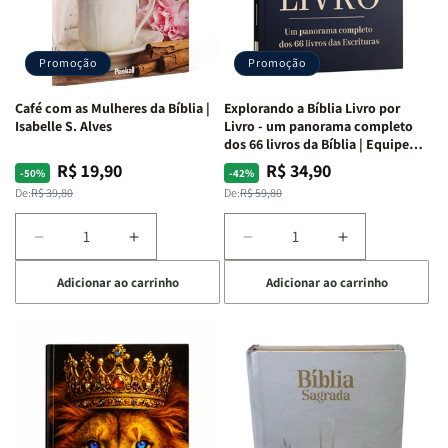
|
|
|
|
Capa
Capa
Capa
Capa
Dura
Dura
Dura
Dura
Promoção
Promoção
|
|
|
|
Preta
Preta
Branca
Branca
Café com as Mulheres da Bíblia |
Explorando a Bíblia Livro por
Isabelle S. Alves
Livro - um panorama completo
dos 66 livros da Bíblia | Equipe
teológica Penkal
R$ 19,90
R$ 34,90
Preço
Preço
Preço
Preço
-50%
-42%
normal
promocional
normal
promocional
De:
R$ 39,80
De:
R$ 59,80
Diminuir
Aumentar
Diminuir
Aumentar
a
a
a
a
Adicionar ao carrinho
Adicionar ao carrinho
quantidade
quantidade
quantidade
quantidade
de
de
de
de
Café
Café
Explorando
Explorando
com
com
a
a
as
as
Bíblia
Bíblia
Mulheres
Mulheres
Livro
Livro
da
da
por
por
Bíblia
Bíblia
Livro
Livro