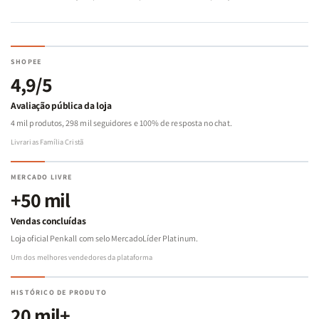
SHOPEE
4,9/5
Avaliação pública da loja
4 mil produtos, 298 mil seguidores e 100% de resposta no chat.
Livrarias Família Cristã
MERCADO LIVRE
+50 mil
Vendas concluídas
Loja oficial Penkall com selo MercadoLíder Platinum.
Um dos melhores vendedores da plataforma
HISTÓRICO DE PRODUTO
20 mil+