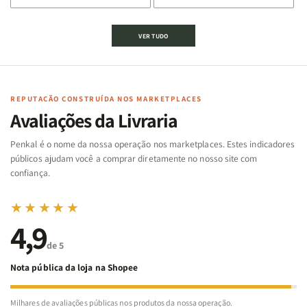
de
de
de
de
Jogo
Jogo
Jogo
Jogo
VER TUDO
Bíblico
Bíblico
da
da
de
de
memória
memória
Cartas
Cartas
|
|
|
|
Arca
Arca
Famílias
Famílias
de
de
REPUTAÇÃO CONSTRUÍDA NOS MARKETPLACES
da
da
Noé
Noé
Avaliações da Livraria
Bíblia
Bíblia
-
-
Penkal é o nome da nossa operação nos marketplaces. Estes indicadores
Penkal
Penkal
públicos ajudam você a comprar diretamente no nosso site com
confiança.
★★★★★
4,9
de 5
Nota pública da loja na Shopee
Milhares de avaliações públicas nos produtos da nossa operação.