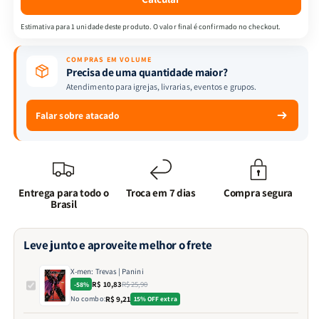
Estimativa para 1 unidade deste produto. O valor final é confirmado no checkout.
COMPRAS EM VOLUME
Precisa de uma quantidade maior?
Atendimento para igrejas, livrarias, eventos e grupos.
Falar sobre atacado
Entrega para todo o
Troca em 7 dias
Compra segura
Brasil
Leve junto e aproveite melhor o frete
X-men: Trevas | Panini
R$ 10,83
R$ 25,90
-58%
No combo:
R$ 9,21
15% OFF extra