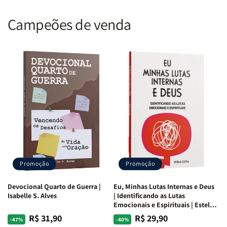
Campeões de venda
Promoção
Promoção
Devocional Quarto de Guerra |
Eu, Minhas Lutas Internas e Deus
Isabelle S. Alves
| Identificando as Lutas
Emocionais e Espirituais | Estela
Costa
R$ 31,90
R$ 29,90
Preço
Preço
Preço
Preço
-47%
-40%