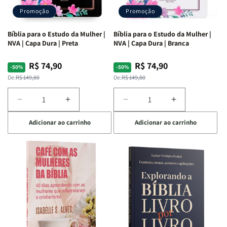
Promoção
Promoção
Bíblia para o Estudo da Mulher |
Bíblia para o Estudo da Mulher |
NVA | Capa Dura | Preta
NVA | Capa Dura | Branca
R$ 74,90
R$ 74,90
Preço
Preço
Preço
Preço
-50%
-50%
normal
promocional
normal
promocional
De:
R$ 149,80
De:
R$ 149,80
Diminuir
Aumentar
Diminuir
Aumentar
a
a
a
a
Adicionar ao carrinho
Adicionar ao carrinho
quantidade
quantidade
quantidade
quantidade
de
de
de
de
Bíblia
Bíblia
Bíblia
Bíblia
para
para
para
para
o
o
o
o
Estudo
Estudo
Estudo
Estudo
da
da
da
da
Mulher
Mulher
Mulher
Mulher
|
|
|
|
NVA
NVA
NVA
NVA