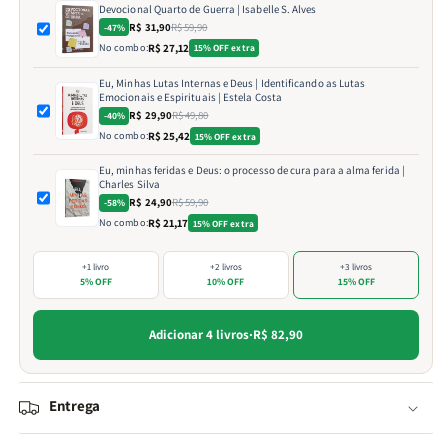
Devocional Quarto de Guerra | Isabelle S. Alves
R$ 31,90
R$ 59,90
-47%
No combo:
R$ 27,12
15% OFF extra
Eu, Minhas Lutas Internas e Deus | Identificando as Lutas
Emocionais e Espirituais | Estela Costa
R$ 29,90
R$ 49,80
-40%
No combo:
R$ 25,42
15% OFF extra
Eu, minhas feridas e Deus: o processo de cura para a alma ferida |
Charles Silva
R$ 24,90
R$ 59,90
-58%
No combo:
R$ 21,17
15% OFF extra
+1 livro
+2 livros
+3 livros
5% OFF
10% OFF
15% OFF
Adicionar 4 livros
·
R$ 82,90
Entrega