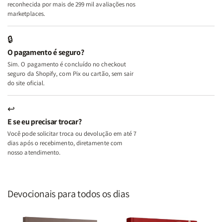
A
A
reconhecida por mais de 299 mil avaliações nos
Mulher
Mulher
marketplaces.
que
que
Edifica
Edifica
🔒
o
o
O pagamento é seguro?
Lar
Lar
Sim. O pagamento é concluído no checkout
seguro da Shopify, com Pix ou cartão, sem sair
do site oficial.
↩
E se eu precisar trocar?
Você pode solicitar troca ou devolução em até 7
dias após o recebimento, diretamente com
nosso atendimento.
Devocionais para todos os dias