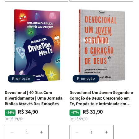
de
de
de
de
Devocional
Devocional
Devocional
Devocional
Quarto
Quarto
Café
Café
de
de
com
com
Guerra
Guerra
Mulheres
Mulheres
|
|
da
da
Isabelle
Isabelle
Bíblia
Bíblia
S.
S.
|
|
Alves
Alves
Equipe
Equipe
Teológica
Teológica
Penkal
Penkal
Promoção
Promoção
Devocional | 40 Dias Com
Devocional Um Jovem Segundo o
Divertidamente | Uma Jornada
Coração de Deus: Crescendo em
Bíblica Através Das Emoções
Fé, Propósito e Intimidade em
Deus
R$ 34,90
R$ 31,90
Preço
Preço
Preço
Preço
-56%
-47%
normal
promocional
normal
promocional
De:
R$ 79,90
De:
R$ 59,90
Diminuir
Aumentar
Diminuir
Aumentar