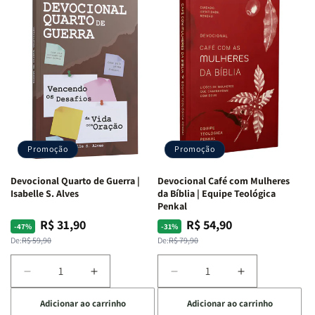
Promoção
Promoção
Devocional Quarto de Guerra |
Devocional Café com Mulheres
Isabelle S. Alves
da Bíblia | Equipe Teológica
Penkal
R$ 31,90
R$ 54,90
Preço
Preço
Preço
Preço
-47%
-31%
normal
promocional
normal
promocional
De:
R$ 59,90
De:
R$ 79,90
Diminuir
Aumentar
Diminuir
Aumentar
a
a
a
a
Adicionar ao carrinho
Adicionar ao carrinho
quantidade
quantidade
quantidade
quantidade