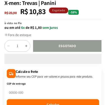
na
X-men: Trevas | Panini
janela
modal
R$ 10,83
Preço
Preço
Esgotado
-58%
R$ 25,90
normal
promocional
à vista no Pix
ou em até
6x
de R$ 1,80
sem juros
Fora de estoque
Quantidade
ESGOTADO
Diminuir
Aumentar
a
a
quantidade
quantidade
de
de
X-
X-
Calcule o frete
men:
men:
Informe seu CEP para ver valores e prazos para este produto.
Trevas
Trevas
|
|
CEP de entrega
Panini
Panini
Calcular