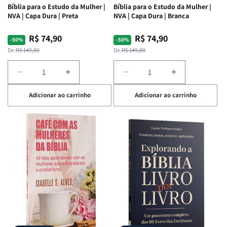
Bíblia para o Estudo da Mulher |
Bíblia para o Estudo da Mulher |
NVA | Capa Dura | Preta
NVA | Capa Dura | Branca
R$ 74,90
R$ 74,90
Preço
Preço
Preço
Preço
-50%
-50%
normal
promocional
normal
promocional
De:
R$ 149,80
De:
R$ 149,80
Diminuir
Aumentar
Diminuir
Aumentar
a
a
a
a
Adicionar ao carrinho
Adicionar ao carrinho
quantidade
quantidade
quantidade
quantidade
de
de
de
de
Bíblia
Bíblia
Bíblia
Bíblia
para
para
para
para
o
o
o
o
Estudo
Estudo
Estudo
Estudo
da
da
da
da
Mulher
Mulher
Mulher
Mulher
|
|
|
|
NVA
NVA
NVA
NVA
|
|
|
|
Capa
Capa
Capa
Capa
Dura
Dura
Dura
Dura