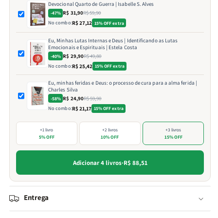
Devocional Quarto de Guerra | Isabelle S. Alves
R$ 31,90
R$ 59,90
-47%
No combo:
R$ 27,12
15% OFF extra
Eu, Minhas Lutas Internas e Deus | Identificando as Lutas
Emocionais e Espirituais | Estela Costa
R$ 29,90
R$ 49,80
-40%
No combo:
R$ 25,42
15% OFF extra
Eu, minhas feridas e Deus: o processo de cura para a alma ferida |
Charles Silva
R$ 24,90
R$ 59,90
-58%
No combo:
R$ 21,17
15% OFF extra
+1 livro
+2 livros
+3 livros
5% OFF
10% OFF
15% OFF
Adicionar 4 livros
·
R$ 88,51
Entrega