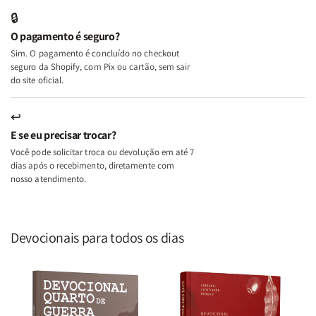
Edifica
Edifica
🔒
o
o
O pagamento é seguro?
Lar
Lar
Sim. O pagamento é concluído no checkout
seguro da Shopify, com Pix ou cartão, sem sair
do site oficial.
↩
E se eu precisar trocar?
Você pode solicitar troca ou devolução em até 7
dias após o recebimento, diretamente com
nosso atendimento.
Devocionais para todos os dias