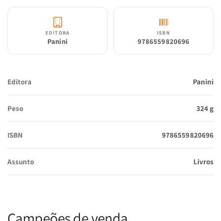
EDITORA
ISBN
Panini
9786559820696
Editora
Panini
Peso
324 g
ISBN
9786559820696
Assunto
Livros
Campeões de venda