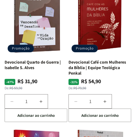
Promoção
Promoção
Devocional Quarto de Guerra |
Devocional Café com Mulheres
Isabelle S. Alves
da Bíblia | Equipe Teológica
Penkal
R$ 31,90
R$ 54,90
Preço
Preço
Preço
Preço
-47%
-31%
normal
promocional
normal
promocional
De:
R$ 59,90
De:
R$ 79,90
Diminuir
Aumentar
Diminuir
Aumentar
a
a
a
a
Adicionar ao carrinho
Adicionar ao carrinho
quantidade
quantidade
quantidade
quantidade
de
de
de
de
Devocional
Devocional
Devocional
Devocional
Quarto
Quarto
Café
Café