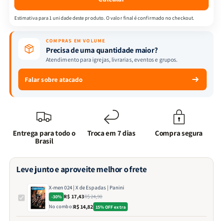
Panini
Panini
Estimativa para 1 unidade deste produto. O valor final é confirmado no checkout.
COMPRAS EM VOLUME
Precisa de uma quantidade maior?
Atendimento para igrejas, livrarias, eventos e grupos.
Falar sobre atacado
Entrega para todo o
Troca em 7 dias
Compra segura
Brasil
Leve junto e aproveite melhor o frete
X-men 024 | X de Espadas | Panini
R$ 17,43
R$ 24,90
-30%
No combo:
R$ 14,82
15% OFF extra