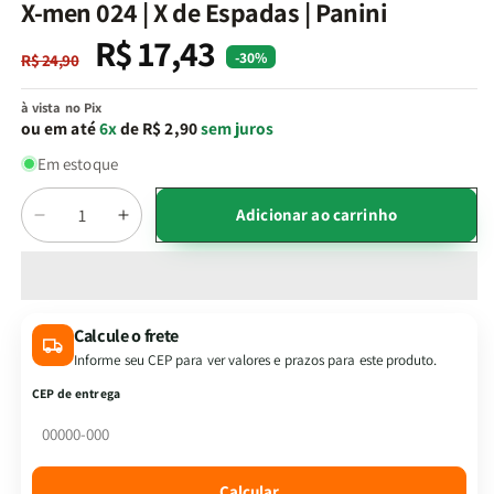
na
X-men 024 | X de Espadas | Panini
janela
modal
R$ 17,43
Preço
Preço
-30%
R$ 24,90
normal
promocional
à vista no Pix
ou em até
6x
de R$ 2,90
sem juros
Em estoque
Quantidade
Adicionar ao carrinho
Diminuir
Aumentar
a
a
quantidade
quantidade
de
de
X-
X-
Calcule o frete
men
men
Informe seu CEP para ver valores e prazos para este produto.
024
024
|
|
CEP de entrega
X
X
de
de
Espadas
Espadas
|
|
Calcular