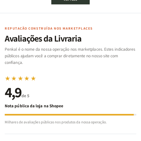
Bíblico
Bíblico
da
da
de
de
memória
memória
Cartas
Cartas
|
|
|
|
Arca
Arca
Famílias
Famílias
de
de
REPUTAÇÃO CONSTRUÍDA NOS MARKETPLACES
da
da
Noé
Noé
Avaliações da Livraria
Bíblia
Bíblia
-
-
Penkal é o nome da nossa operação nos marketplaces. Estes indicadores
Penkal
Penkal
públicos ajudam você a comprar diretamente no nosso site com
confiança.
★★★★★
4,9
de 5
Nota pública da loja na Shopee
Milhares de avaliações públicas nos produtos da nossa operação.