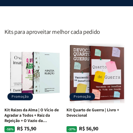
Kits para aproveitar melhor cada pedido
Promoção
Promoção
Kit Raizes da Alma | O Vício de
Kit Quarto de Guerra | Livro +
Agradar a Todos + Raiz da
Devocional
Rejeição + O Vazio da
Insatisfação.
R$ 75,90
R$ 56,90
Preço
Preço
Preço
Preço
-58%
-37%