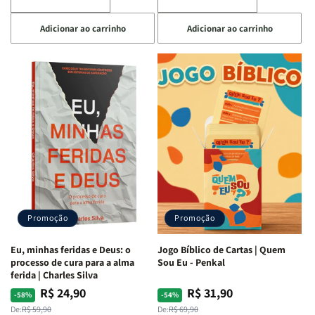
Diminuir
Aumentar
Diminuir
Aumentar
a
a
a
a
Adicionar ao carrinho
Adicionar ao carrinho
quantidade
quantidade
quantidade
quantidade
de
de
de
de
Devocional
Devocional
Eu,
Eu,
Quarto
Quarto
Minhas
Minhas
de
de
Lutas
Lutas
Guerra
Guerra
Internas
Internas
|
|
e
e
Isabelle
Isabelle
Deus
Deus
S.
S.
|
|
Alves
Alves
Identificando
Identificando
as
as
Lutas
Lutas
Emocionais
Emocionais
Promoção
Promoção
e
e
Espirituais
Espirituais
Eu, minhas feridas e Deus: o
Jogo Bíblico de Cartas | Quem
|
|
processo de cura para a alma
Sou Eu - Penkal
Estela
Estela
ferida | Charles Silva
Costa
Costa
R$ 24,90
R$ 31,90
Preço
Preço
Preço
Preço
-58%
-54%
normal
promocional
normal
promocional
De:
R$ 59,90
De:
R$ 69,90