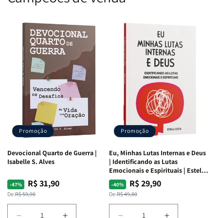
Promoção
Promoção
Devocional Quarto de Guerra |
Eu, Minhas Lutas Internas e Deus
Isabelle S. Alves
| Identificando as Lutas
Emocionais e Espirituais | Estela
Costa
R$ 31,90
R$ 29,90
Preço
Preço
Preço
Preço
-47%
-40%
normal
promocional
normal
promocional
De:
R$ 59,90
De:
R$ 49,80