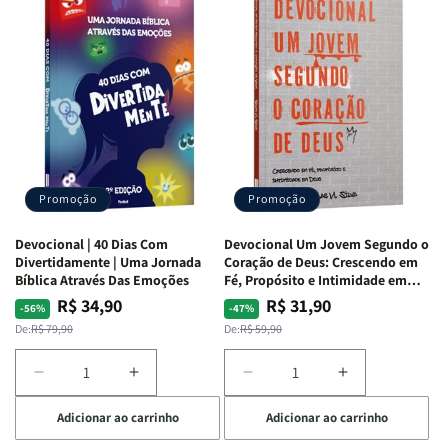
de
de
com
com
Guerra
Guerra
Mulheres
Mulheres
|
|
da
da
Isabelle
Isabelle
Bíblia
Bíblia
S.
S.
|
|
Alves
Alves
Equipe
Equipe
Teológica
Teológica
Penkal
Penkal
Promoção
Promoção
Devocional | 40 Dias Com
Devocional Um Jovem Segundo o
Divertidamente | Uma Jornada
Coração de Deus: Crescendo em
Bíblica Através Das Emoções
Fé, Propósito e Intimidade em
Deus
R$ 34,90
R$ 31,90
Preço
Preço
Preço
Preço
-56%
-47%
normal
promocional
normal
promocional
De:
R$ 79,90
De:
R$ 59,90
Diminuir
Aumentar
Diminuir
Aumentar
a
a
a
a
Adicionar ao carrinho
Adicionar ao carrinho
quantidade
quantidade
quantidade
quantidade
de
de
de
de