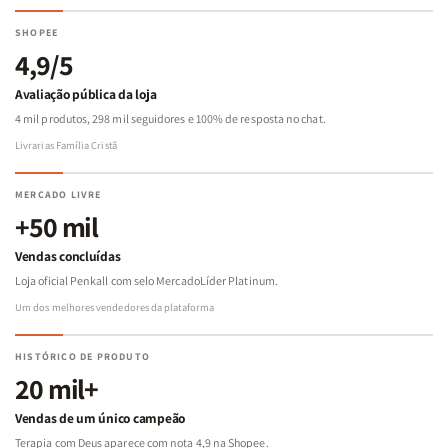
SHOPEE
4,9/5
Avaliação pública da loja
4 mil produtos, 298 mil seguidores e 100% de resposta no chat.
Livrarias Família Cristã
MERCADO LIVRE
+50 mil
Vendas concluídas
Loja oficial Penkall com selo MercadoLíder Platinum.
Um dos melhores vendedores da plataforma
HISTÓRICO DE PRODUTO
20 mil+
Vendas de um único campeão
Terapia com Deus aparece com nota 4,9 na Shopee.