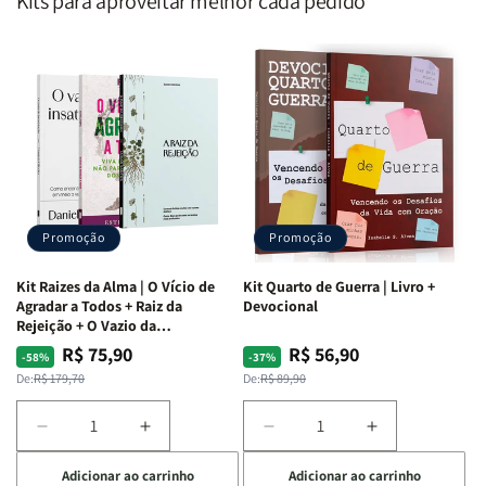
Kits para aproveitar melhor cada pedido
Promoção
Promoção
Kit Raizes da Alma | O Vício de
Kit Quarto de Guerra | Livro +
Agradar a Todos + Raiz da
Devocional
Rejeição + O Vazio da
Insatisfação.
R$ 75,90
R$ 56,90
Preço
Preço
Preço
Preço
-58%
-37%
normal
promocional
normal
promocional
De:
R$ 179,70
De:
R$ 89,90
Diminuir
Aumentar
Diminuir
Aumentar
a
a
a
a
Adicionar ao carrinho
Adicionar ao carrinho
quantidade
quantidade
quantidade
quantidade