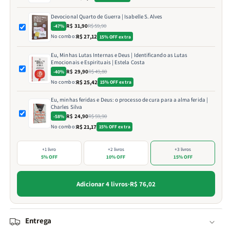
Devocional Quarto de Guerra | Isabelle S. Alves
R$ 31,90
R$ 59,90
-47%
No combo:
R$ 27,12
15% OFF extra
Eu, Minhas Lutas Internas e Deus | Identificando as Lutas
Emocionais e Espirituais | Estela Costa
R$ 29,90
R$ 49,80
-40%
No combo:
R$ 25,42
15% OFF extra
Eu, minhas feridas e Deus: o processo de cura para a alma ferida |
Charles Silva
R$ 24,90
R$ 59,90
-58%
No combo:
R$ 21,17
15% OFF extra
+1 livro
+2 livros
+3 livros
5% OFF
10% OFF
15% OFF
Adicionar 4 livros
·
R$ 76,02
Entrega