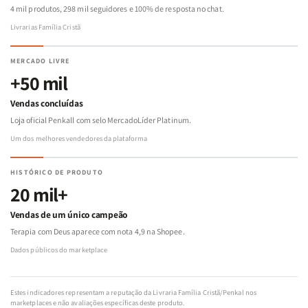
4 mil produtos, 298 mil seguidores e 100% de resposta no chat.
Livrarias Família Cristã
MERCADO LIVRE
+50 mil
Vendas concluídas
Loja oficial Penkall com selo MercadoLíder Platinum.
Um dos melhores vendedores da plataforma
HISTÓRICO DE PRODUTO
20 mil+
Vendas de um único campeão
Terapia com Deus aparece com nota 4,9 na Shopee.
Dados públicos do marketplace
Estes indicadores representam a reputação da Livraria Família Cristã/Penkal nos
marketplaces e não avaliações específicas deste produto.