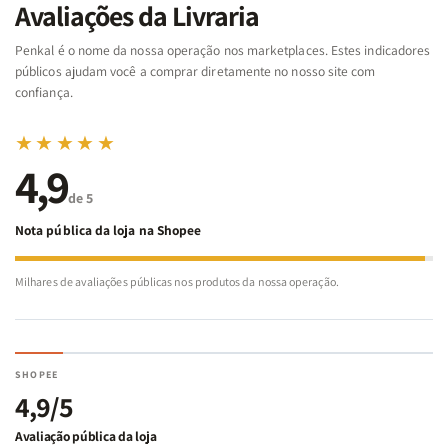
da
da
Noé
Noé
Avaliações da Livraria
Bíblia
Bíblia
-
-
Penkal é o nome da nossa operação nos marketplaces. Estes indicadores
Penkal
Penkal
públicos ajudam você a comprar diretamente no nosso site com
confiança.
★★★★★
4,9
de 5
Nota pública da loja na Shopee
Milhares de avaliações públicas nos produtos da nossa operação.
SHOPEE
4,9/5
Avaliação pública da loja