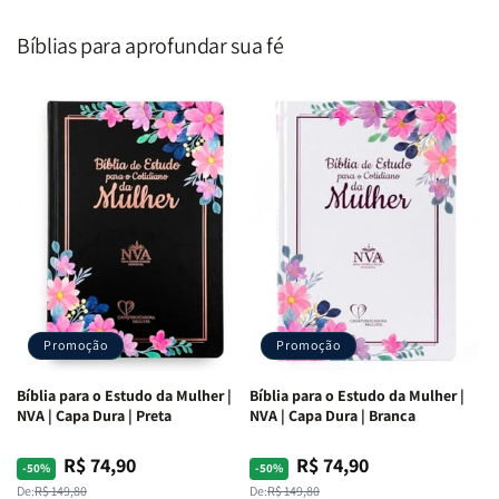
Segundo
Segundo
Homem
Homem
o
o
|
|
Bíblias para aprofundar sua fé
Coração
Coração
Equipe
Equipe
de
de
Teológica
Teológica
Deus
Deus
Penkal
Penkal
|
|
Adriel
Adriel
Ribeiro
Ribeiro
Promoção
Promoção
Bíblia para o Estudo da Mulher |
Bíblia para o Estudo da Mulher |
NVA | Capa Dura | Preta
NVA | Capa Dura | Branca
R$ 74,90
R$ 74,90
Preço
Preço
Preço
Preço
-50%
-50%
normal
promocional
normal
promocional
De:
R$ 149,80
De:
R$ 149,80