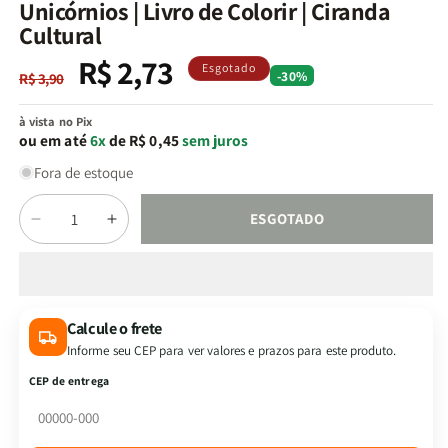
na
Unicórnios | Livro de Colorir | Ciranda
janela
Cultural
modal
R$ 2,73
Preço
Preço
Esgotado
-30%
R$ 3,90
normal
promocional
à vista no Pix
ou em até
6x
de R$ 0,45
sem juros
Fora de estoque
Quantidade
ESGOTADO
Diminuir
Aumentar
a
a
quantidade
quantidade
de
de
Unicórnios
Unicórnios
Calcule o frete
|
|
Informe seu CEP para ver valores e prazos para este produto.
Livro
Livro
de
de
CEP de entrega
Colorir
Colorir
|
|
Ciranda
Ciranda