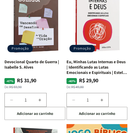
Promoção
Promoção
Devocional Quarto de Guerra |
Eu, Minhas Lutas Internas e Deus
Isabelle S. Alves
| Identificando as Lutas
Emocionais e Espirituais | Estela
Costa
R$ 31,90
R$ 29,90
Preço
Preço
Preço
Preço
-47%
-40%
normal
promocional
normal
promocional
De:
R$ 59,90
De:
R$ 49,80
Diminuir
Aumentar
Diminuir
Aumentar
a
a
a
a
Adicionar ao carrinho
Adicionar ao carrinho
quantidade
quantidade
quantidade
quantidade
de
de
de
de
Devocional
Devocional
Eu,
Eu,