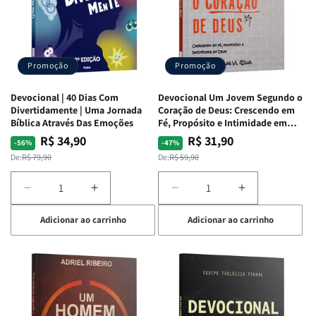
Alves
Alves
Equipe
Equipe
Teológica
Teológica
Penkal
Penkal
Promoção
Promoção
Devocional | 40 Dias Com
Devocional Um Jovem Segundo o
Divertidamente | Uma Jornada
Coração de Deus: Crescendo em
Bíblica Através Das Emoções
Fé, Propósito e Intimidade em
Deus
R$ 34,90
R$ 31,90
Preço
Preço
Preço
Preço
-56%
-47%
normal
promocional
normal
promocional
De:
R$ 79,90
De:
R$ 59,90
Diminuir
Aumentar
Diminuir
Aumentar
a
a
a
a
Adicionar ao carrinho
Adicionar ao carrinho
quantidade
quantidade
quantidade
quantidade
de
de
de
de
Devocional
Devocional
Devocional
Devocional
|
|
Um
Um
40
40
Jovem
Jovem
Dias
Dias
Segundo
Segundo
Com
Com
o
o