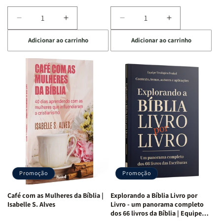
Diminuir
Aumentar
Diminuir
Aumentar
a
a
a
a
Adicionar ao carrinho
Adicionar ao carrinho
quantidade
quantidade
quantidade
quantidade
de
de
de
de
Bíblia
Bíblia
Bíblia
Bíblia
para
para
para
para
o
o
o
o
Estudo
Estudo
Estudo
Estudo
da
da
da
da
Mulher
Mulher
Mulher
Mulher
|
|
|
|
NVA
NVA
NVA
NVA
|
|
|
|
Capa
Capa
Capa
Capa
Dura
Dura
Dura
Dura
Promoção
Promoção
|
|
|
|
Preta
Preta
Branca
Branca
Café com as Mulheres da Bíblia |
Explorando a Bíblia Livro por
Isabelle S. Alves
Livro - um panorama completo
dos 66 livros da Bíblia | Equipe