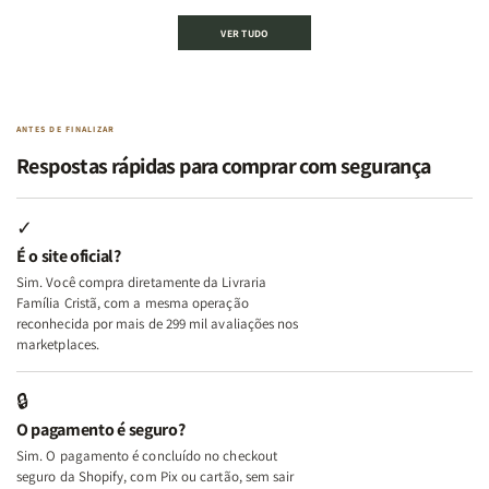
Kit
Kit
Kit
Kit
VER TUDO
Edificando
Edificando
2
2
Lares
Lares
Livros
Livros
de
de
|
|
Paz
Paz
Virtudes
Virtudes
|
|
de
de
ANTES DE FINALIZAR
Eu,
Eu,
uma
uma
Respostas rápidas para comprar com segurança
Minhas
Minhas
Mulher
Mulher
Lutas
Lutas
Segundo
Segundo
Internas
Internas
Deus
Deus
✓
e
e
É o site oficial?
Deus
Deus
Sim. Você compra diretamente da Livraria
+
+
Família Cristã, com a mesma operação
A
A
reconhecida por mais de 299 mil avaliações nos
Mulher
Mulher
marketplaces.
que
que
Edifica
Edifica
🔒
o
o
O pagamento é seguro?
Lar
Lar
Sim. O pagamento é concluído no checkout
seguro da Shopify, com Pix ou cartão, sem sair