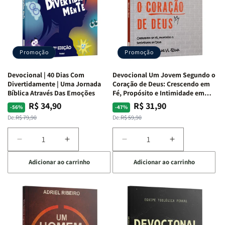
S.
S.
|
|
Alves
Alves
Equipe
Equipe
Teológica
Teológica
Penkal
Penkal
Promoção
Promoção
Devocional | 40 Dias Com
Devocional Um Jovem Segundo o
Divertidamente | Uma Jornada
Coração de Deus: Crescendo em
Bíblica Através Das Emoções
Fé, Propósito e Intimidade em
Deus
R$ 34,90
R$ 31,90
Preço
Preço
Preço
Preço
-56%
-47%
normal
promocional
normal
promocional
De:
R$ 79,90
De:
R$ 59,90
Diminuir
Aumentar
Diminuir
Aumentar
a
a
a
a
Adicionar ao carrinho
Adicionar ao carrinho
quantidade
quantidade
quantidade
quantidade
de
de
de
de
Devocional
Devocional
Devocional
Devocional
|
|
Um
Um
40
40
Jovem
Jovem
Dias
Dias
Segundo
Segundo