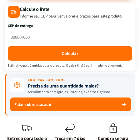
UMA
UMA
Calcule o frete
HISTORIA
HISTORIA
DE
DE
Informe seu CEP para ver valores e prazos para este produto.
GUERRA
GUERRA
CEP de entrega
Calcular
Estimativa para 1 unidade deste produto. O valor final é confirmado no checkout.
COMPRAS EM VOLUME
Precisa de uma quantidade maior?
Atendimento para igrejas, livrarias, eventos e grupos.
Falar sobre atacado
Entrega para todo o
Troca em 7 dias
Compra segura