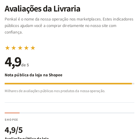
da
da
Noé
Noé
Avaliações da Livraria
Bíblia
Bíblia
-
-
Penkal é o nome da nossa operação nos marketplaces. Estes indicadores
Penkal
Penkal
públicos ajudam você a comprar diretamente no nosso site com
confiança.
★★★★★
4,9
de 5
Nota pública da loja na Shopee
Milhares de avaliações públicas nos produtos da nossa operação.
SHOPEE
4,9/5
Avaliação pública da loja