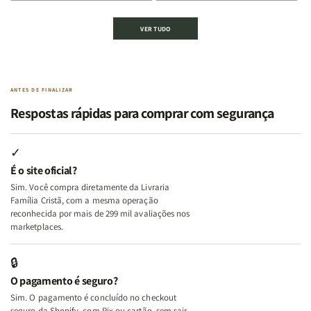
de
de
de
de
Kit
Kit
Kit
Kit
VER TUDO
Edificando
Edificando
2
2
Lares
Lares
Livros
Livros
de
de
|
|
Paz
Paz
Virtudes
Virtudes
|
|
de
de
ANTES DE FINALIZAR
Eu,
Eu,
uma
uma
Respostas rápidas para comprar com segurança
Minhas
Minhas
Mulher
Mulher
Lutas
Lutas
Segundo
Segundo
Internas
Internas
Deus
Deus
✓
e
e
É o site oficial?
Deus
Deus
Sim. Você compra diretamente da Livraria
+
+
Família Cristã, com a mesma operação
A
A
reconhecida por mais de 299 mil avaliações nos
Mulher
Mulher
marketplaces.
que
que
Edifica
Edifica
🔒
o
o
O pagamento é seguro?
Lar
Lar
Sim. O pagamento é concluído no checkout
seguro da Shopify, com Pix ou cartão, sem sair