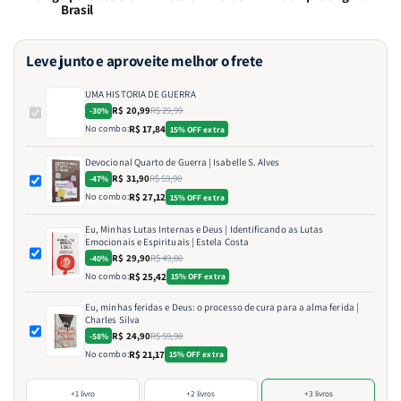
Brasil
Leve junto e aproveite melhor o frete
UMA HISTORIA DE GUERRA
R$ 20,99
R$ 29,99
-30%
No combo:
R$ 17,84
15% OFF extra
Devocional Quarto de Guerra | Isabelle S. Alves
R$ 31,90
R$ 59,90
-47%
No combo:
R$ 27,12
15% OFF extra
Eu, Minhas Lutas Internas e Deus | Identificando as Lutas
Emocionais e Espirituais | Estela Costa
R$ 29,90
R$ 49,80
-40%
No combo:
R$ 25,42
15% OFF extra
Eu, minhas feridas e Deus: o processo de cura para a alma ferida |
Charles Silva
R$ 24,90
R$ 59,90
-58%
No combo:
R$ 21,17
15% OFF extra
+1 livro
+2 livros
+3 livros