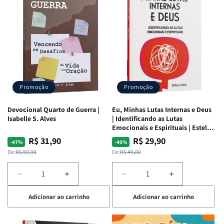
Promoção
Promoção
Devocional Quarto de Guerra |
Eu, Minhas Lutas Internas e Deus
Isabelle S. Alves
| Identificando as Lutas
Emocionais e Espirituais | Estela
Costa
R$ 31,90
R$ 29,90
Preço
Preço
Preço
Preço
-47%
-40%
normal
promocional
normal
promocional
De:
R$ 59,90
De:
R$ 49,80
Diminuir
Aumentar
Diminuir
Aumentar
a
a
a
a
Adicionar ao carrinho
Adicionar ao carrinho
quantidade
quantidade
quantidade
quantidade
de
de
de
de
Devocional
Devocional
Eu,
Eu,