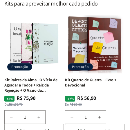
Kits para aproveitar melhor cada pedido
Promoção
Promoção
Kit Raizes da Alma | O Vício de
Kit Quarto de Guerra | Livro +
Agradar a Todos + Raiz da
Devocional
Rejeição + O Vazio da
Insatisfação.
R$ 75,90
R$ 56,90
Preço
Preço
Preço
Preço
-58%
-37%
normal
promocional
normal
promocional
De:
R$ 179,70
De:
R$ 89,90
Diminuir
Aumentar
Diminuir
Aumentar
a
a
a
a