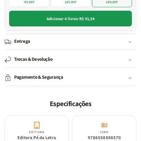
5% OFF
10% OFF
15% OFF
Adicionar 4 livros
·
R$ 91,54
Entrega
Trocas & Devolução
Pagamento & Segurança
Especificações
EDITORA
ISBN
Editora Pé da Letra
9786558886570