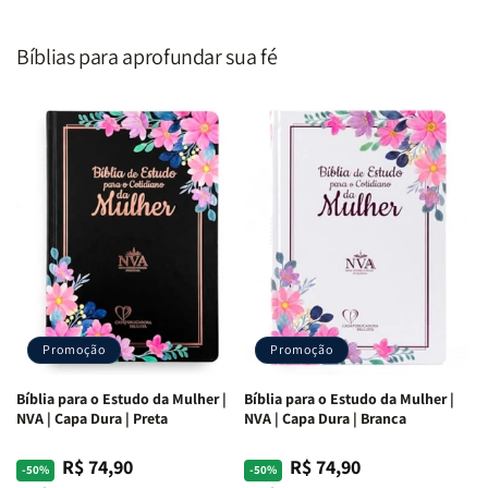
Homem
Homem
Todo
Todo
Segundo
Segundo
Homem
Homem
o
o
|
|
Bíblias para aprofundar sua fé
Coração
Coração
Equipe
Equipe
de
de
Teológica
Teológica
Deus
Deus
Penkal
Penkal
|
|
Adriel
Adriel
Ribeiro
Ribeiro
Promoção
Promoção
Bíblia para o Estudo da Mulher |
Bíblia para o Estudo da Mulher |
NVA | Capa Dura | Preta
NVA | Capa Dura | Branca
R$ 74,90
R$ 74,90
Preço
Preço
Preço
Preço
-50%
-50%