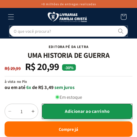
PULAR PARA
+8 milhões de entregas realizadas
O CONTEÚDO
Carrinho
Pesq
PULAR PARA
AS
INFORMAÇÕES
EDITORA PÉ DA LETRA
DO PRODUTO
UMA HISTORIA DE GUERRA
R$ 20,99
Preço
Preço
-30%
R$ 29,99
normal
promocional
à vista no Pix
ou em até
6x
de R$ 3,49
sem juros
Em estoque
Adicionar ao carrinho
Diminuir
Aumentar
Quantidade
a
a
quantidade
quantidade
Compre já
de
de