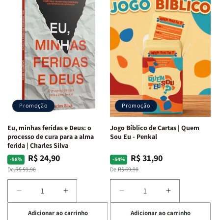
Quarto
Quarto
Minhas
Minhas
de
de
Lutas
Lutas
Guerra
Guerra
Internas
Internas
|
|
e
e
Isabelle
Isabelle
Deus
Deus
S.
S.
|
|
Alves
Alves
Identificando
Identificando
as
as
Lutas
Lutas
Emocionais
Emocionais
Promoção
Promoção
e
e
Espirituais
Espirituais
Eu, minhas feridas e Deus: o
Jogo Bíblico de Cartas | Quem
|
|
processo de cura para a alma
Sou Eu - Penkal
Estela
Estela
ferida | Charles Silva
Costa
Costa
R$ 24,90
R$ 31,90
Preço
Preço
Preço
Preço
-58%
-54%
normal
promocional
normal
promocional
De:
R$ 59,90
De:
R$ 69,90
Diminuir
Aumentar
Diminuir
Aumentar
a
a
a
a
Adicionar ao carrinho
Adicionar ao carrinho
quantidade
quantidade
quantidade
quantidade