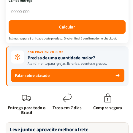
CEP de entrega
Esconde!
Esconde!
|
|
É
É
Meu
Meu
Calcular
Aniversário!
Aniversário!
|
|
Estimativa para 1 unidade deste produto. O valor final é confirmado no checkout.
Todolivro
Todolivro
COMPRAS EM VOLUME
Precisa de uma quantidade maior?
Atendimento para igrejas, livrarias, eventos e grupos.
Falar sobre atacado
Entrega para todo o
Troca em 7 dias
Compra segura
Brasil
Leve junto e aproveite melhor o frete