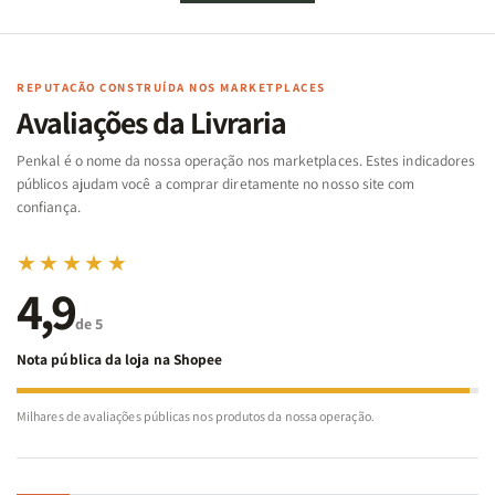
de
de
memória
memória
Cartas
Cartas
|
|
|
|
Arca
Arca
Famílias
Famílias
de
de
REPUTAÇÃO CONSTRUÍDA NOS MARKETPLACES
da
da
Noé
Noé
Avaliações da Livraria
Bíblia
Bíblia
-
-
Penkal é o nome da nossa operação nos marketplaces. Estes indicadores
Penkal
Penkal
públicos ajudam você a comprar diretamente no nosso site com
confiança.
★★★★★
4,9
de 5
Nota pública da loja na Shopee
Milhares de avaliações públicas nos produtos da nossa operação.