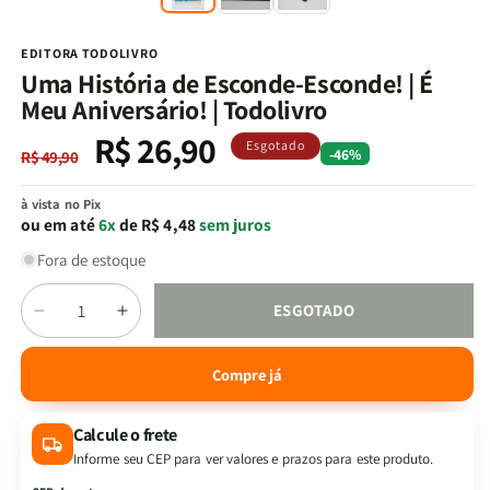
na
n
janela
j
modal
m
EDITORA TODOLIVRO
Uma História de Esconde-Esconde! | É
Meu Aniversário! | Todolivro
R$ 26,90
Preço
Preço
Esgotado
-46%
R$ 49,90
normal
promocional
à vista no Pix
ou em até
6x
de R$ 4,48
sem juros
Fora de estoque
Quantidade
ESGOTADO
Diminuir
Aumentar
a
a
quantidade
quantidade
Compre já
de
de
Uma
Uma
Calcule o frete
História
História
de
de
Informe seu CEP para ver valores e prazos para este produto.
Esconde-
Esconde-