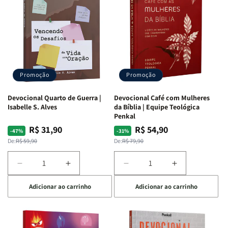
Promoção
Promoção
Devocional Quarto de Guerra |
Devocional Café com Mulheres
Isabelle S. Alves
da Bíblia | Equipe Teológica
Penkal
R$ 31,90
R$ 54,90
Preço
Preço
Preço
Preço
-47%
-31%
normal
promocional
normal
promocional
De:
R$ 59,90
De:
R$ 79,90
Diminuir
Aumentar
Diminuir
Aumentar
a
a
a
a
Adicionar ao carrinho
Adicionar ao carrinho
quantidade
quantidade
quantidade
quantidade
de
de
de
de
Devocional
Devocional
Devocional
Devocional
Quarto
Quarto
Café
Café