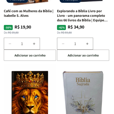
|
|
|
|
Preta
Preta
Branca
Branca
Café com as Mulheres da Bíblia |
Explorando a Bíblia Livro por
Isabelle S. Alves
Livro - um panorama completo
dos 66 livros da Bíblia | Equipe
teológica Penkal
R$ 19,90
R$ 34,90
Preço
Preço
Preço
Preço
-50%
-42%
normal
promocional
normal
promocional
De:
R$ 39,80
De:
R$ 59,80
Diminuir
Aumentar
Diminuir
Aumentar
a
a
a
a
Adicionar ao carrinho
Adicionar ao carrinho
quantidade
quantidade
quantidade
quantidade
de
de
de
de
Café
Café
Explorando
Explorando
com
com
a
a
as
as
Bíblia
Bíblia
Mulheres
Mulheres
Livro
Livro
da
da
por
por
Bíblia
Bíblia
Livro
Livro
|
|
-
-
Isabelle
Isabelle
um
um
S.
S.
panorama
panorama