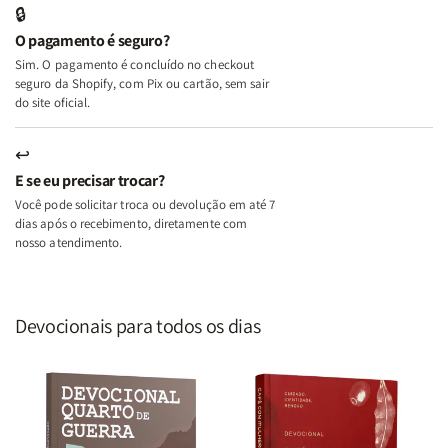
🔒
o
o
O pagamento é seguro?
Lar
Lar
Sim. O pagamento é concluído no checkout
seguro da Shopify, com Pix ou cartão, sem sair
do site oficial.
↩
E se eu precisar trocar?
Você pode solicitar troca ou devolução em até 7
dias após o recebimento, diretamente com
nosso atendimento.
Devocionais para todos os dias