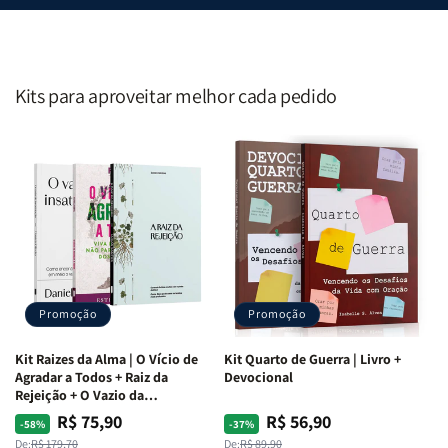
Kits para aproveitar melhor cada pedido
Promoção
Promoção
Kit Raizes da Alma | O Vício de
Kit Quarto de Guerra | Livro +
Agradar a Todos + Raiz da
Devocional
Rejeição + O Vazio da
Insatisfação.
R$ 75,90
R$ 56,90
Preço
Preço
Preço
Preço
-58%
-37%
De:
R$ 179,70
De:
R$ 89,90