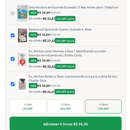
Uma História de Esconde-Esconde! | É Meu Aniversário! | Todolivro
R$ 26,90
R$ 49,90
-46%
No combo:
R$ 22,87
15% OFF extra
Devocional Quarto de Guerra | Isabelle S. Alves
R$ 31,90
R$ 59,90
-47%
No combo:
R$ 27,12
15% OFF extra
Eu, Minhas Lutas Internas e Deus | Identificando as Lutas
Emocionais e Espirituais | Estela Costa
R$ 29,90
R$ 49,80
-40%
No combo:
R$ 25,42
15% OFF extra
Eu, minhas feridas e Deus: o processo de cura para a alma ferida |
Charles Silva
R$ 24,90
R$ 59,90
-58%
No combo:
R$ 21,17
15% OFF extra
+1 livro
+2 livros
+3 livros
5% OFF
10% OFF
15% OFF
Adicionar 4 livros
·
R$ 96,56