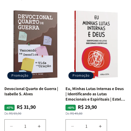
Promoção
Promoção
Devocional Quarto de Guerra |
Eu, Minhas Lutas Internas e Deus
Isabelle S. Alves
| Identificando as Lutas
Emocionais e Espirituais | Estela
Costa
R$ 31,90
R$ 29,90
Preço
Preço
Preço
Preço
-47%
-40%
normal
promocional
normal
promocional
De:
R$ 59,90
De:
R$ 49,80
Diminuir
Aumentar
Diminuir
Aumentar