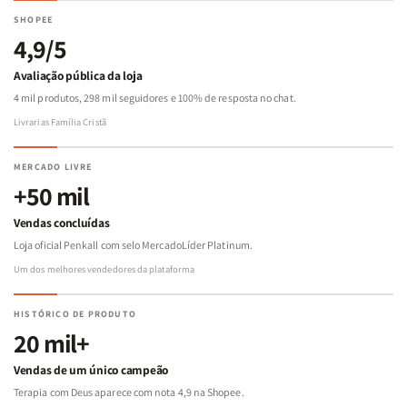
SHOPEE
4,9/5
Avaliação pública da loja
4 mil produtos, 298 mil seguidores e 100% de resposta no chat.
Livrarias Família Cristã
MERCADO LIVRE
+50 mil
Vendas concluídas
Loja oficial Penkall com selo MercadoLíder Platinum.
Um dos melhores vendedores da plataforma
HISTÓRICO DE PRODUTO
20 mil+
Vendas de um único campeão
Terapia com Deus aparece com nota 4,9 na Shopee.