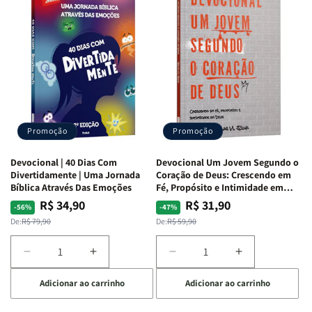
de
de
com
com
Guerra
Guerra
Mulheres
Mulheres
|
|
da
da
Isabelle
Isabelle
Bíblia
Bíblia
S.
S.
|
|
Alves
Alves
Equipe
Equipe
Teológica
Teológica
Penkal
Penkal
Promoção
Promoção
Devocional | 40 Dias Com
Devocional Um Jovem Segundo o
Divertidamente | Uma Jornada
Coração de Deus: Crescendo em
Bíblica Através Das Emoções
Fé, Propósito e Intimidade em
Deus
R$ 34,90
R$ 31,90
Preço
Preço
Preço
Preço
-56%
-47%
normal
promocional
normal
promocional
De:
R$ 79,90
De:
R$ 59,90
Diminuir
Aumentar
Diminuir
Aumentar
a
a
a
a
Adicionar ao carrinho
Adicionar ao carrinho
quantidade
quantidade
quantidade
quantidade
de
de
de
de