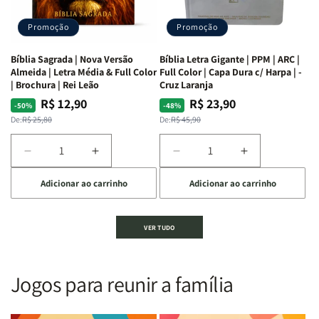
Alves
Alves
completo
completo
dos
dos
Promoção
Promoção
66
66
livros
livros
Bíblia Sagrada | Nova Versão
Bíblia Letra Gigante | PPM | ARC |
da
da
Almeida | Letra Média & Full Color
Full Color | Capa Dura c/ Harpa | -
Bíblia
Bíblia
| Brochura | Rei Leão
Cruz Laranja
|
|
R$ 12,90
R$ 23,90
Preço
Preço
Preço
Preço
-50%
-48%
Equipe
Equipe
normal
promocional
normal
promocional
De:
R$ 25,80
De:
R$ 45,90
teológica
teológica
Penkal
Penkal
Diminuir
Aumentar
Diminuir
Aumentar
a
a
a
a
Adicionar ao carrinho
Adicionar ao carrinho
quantidade
quantidade
quantidade
quantidade
de
de
de
de
Bíblia
Bíblia
Bíblia
Bíblia
VER TUDO
Sagrada
Sagrada
Letra
Letra
|
|
Gigante
Gigante
Nova
Nova
|
|
Versão
Versão
PPM
PPM
Jogos para reunir a família
Almeida
Almeida
|
|
|
|
ARC
ARC