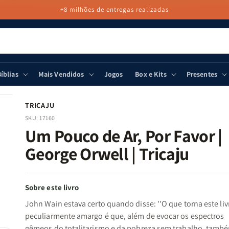
+8 milhões de entregas realizadas
íblias
Mais Vendidos
Jogos
Box e Kits
Presentes
TRICAJU
SKU:
17160
Um Pouco de Ar, Por Favor |
George Orwell | Tricaju
Sobre este livro
John Wain estava certo quando disse: ''O que torna este liv
peculiarmente amargo é que, além de evocar os espectros
gêmeos do totalitarismo e da pobreza sem trabalho, tamb