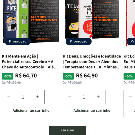
Promoção
Promoção
P
Kit Mente em Ação |
Kit Deus, Emoções e Identidade
Kit Ed
Potencialize seu Cérebro + A
| Terapia com Deus + Além dos
Eu, Mi
Chave do Autocontrole + Além
Temperamentos + Eu, Minhas
Deus +
dos Temperamentos
Feridas e Deus
Lar
R$ 64,70
R$ 64,90
Preço
Preço
Preço
Preço
Pre
Pre
-50%
-50%
-50%
normal
promocional
normal
promocional
nor
pro
De:
R$ 129,40
De:
R$ 129,80
De:
R$ 9
Diminuir
Aumentar
Diminuir
Aumentar
D
a
a
a
a
a
Adicionar ao carrinho
Adicionar ao carrinho
de
quantidade
quantidade
quantidade
quantidade
q
de
de
de
de
d
Kit
Kit
Kit
Kit
Ki
Mente
Mente
Deus,
Deus,
E
VER TUDO