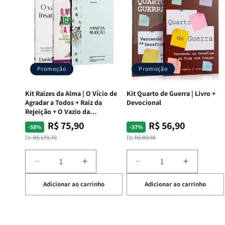
Promoção
Promoção
Kit Raizes da Alma | O Vício de
Kit Quarto de Guerra | Livro +
Agradar a Todos + Raiz da
Devocional
Rejeição + O Vazio da
Insatisfação.
R$ 75,90
R$ 56,90
Preço
Preço
Preço
Preço
-58%
-37%
normal
promocional
normal
promocional
De:
R$ 179,70
De:
R$ 89,90
Diminuir
Aumentar
Diminuir
Aumentar
a
a
a
a
Adicionar ao carrinho
Adicionar ao carrinho
quantidade
quantidade
quantidade
quantida
de
de
de
de
Kit
Kit
Kit
Kit
Raizes
Raizes
Quarto
Quarto