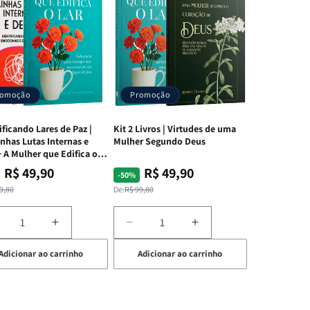
romoção
Promoção
ificando Lares de Paz |
Kit 2 Livros | Virtudes de uma
nhas Lutas Internas e
Mulher Segundo Deus
 A Mulher que Edifica o
R$ 49,90
R$ 49,90
ço
ço
Preço
Preço
-50%
mal
mocional
normal
promocional
9,80
De:
R$ 99,80
iminuir
Aumentar
Diminuir
Aumentar
a
a
a
Adicionar ao carrinho
Adicionar ao carrinho
uantidade
quantidade
quantidade
quantidade
e
de
de
de
t
Kit
Kit
Kit
dificando
Edificando
2
2