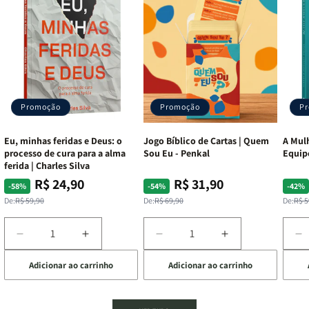
Promoção
Promoção
P
Eu, minhas feridas e Deus: o
Jogo Bíblico de Cartas | Quem
A Mulh
processo de cura para a alma
Sou Eu - Penkal
Equip
ferida | Charles Silva
R$ 24,90
R$ 31,90
Preço
Preço
Preço
Preço
Pre
Pre
-58%
-54%
-42%
normal
promocional
normal
promocional
nor
pro
De:
R$ 59,90
De:
R$ 69,90
De:
R$ 5
Diminuir
Aumentar
Diminuir
Aumentar
D
a
a
a
a
a
Adicionar ao carrinho
Adicionar ao carrinho
de
quantidade
quantidade
quantidade
quantidade
q
de
de
de
de
d
Eu,
Eu,
Jogo
Jogo
A