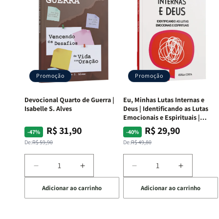
Promoção
Promoção
Devocional Quarto de Guerra |
Eu, Minhas Lutas Internas e
Isabelle S. Alves
Deus | Identificando as Lutas
Emocionais e Espirituais |
Estela Costa
R$ 31,90
R$ 29,90
Preço
Preço
Preço
Preço
-47%
-40%
normal
promocional
normal
promocional
De:
R$ 59,90
De:
R$ 49,80
Diminuir
Aumentar
Diminuir
Aumentar
a
a
a
a
Adicionar ao carrinho
Adicionar ao carrinho
quantidade
quantidade
quantidade
quantida
de
de
de
de
Devocional
Devocional
Eu,
Eu,