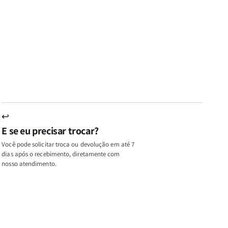
ares
Lares
Livros
Livros
e
de
|
|
az
Paz
Virtudes
Virtudes
|
de
de
u,
Eu,
uma
uma
inhas
Minhas
Mulher
Mulher
utas
Lutas
Segundo
Segundo
ternas
Internas
Deus
Deus
e
eus
Deus
s
+
↩
A
E se eu precisar trocar?
ulher
Mulher
ue
que
Você pode solicitar troca ou devolução em até 7
ifica
Edifica
dias após o recebimento, diretamente com
o
nosso atendimento.
ar
Lar