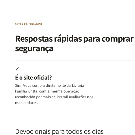
da
da
de
de
Alma
Alma
Guerra
Guerra
|
|
|
|
O
O
Livro
Livro
ANTES DE FINALIZAR
Vício
Vício
+
+
de
de
Devocional
Devocion
Respostas rápidas para compra
Agradar
Agradar
segurança
a
a
Todos
Todos
+
+
Raiz
Raiz
✓
da
da
É o site oficial?
Rejeição
Rejeição
+
+
Sim. Você compra diretamente da Livraria
O
O
Família Cristã, com a mesma operação
Vazio
Vazio
reconhecida por mais de 299 mil avaliações nos
marketplaces.
da
da
Insatisfação.
Insatisfação.
Devocionais para todos os dias