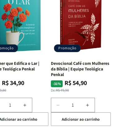
romoção
Promoção
er que Edifica o Lar |
Devocional Café com Mulheres
e Teológica Penkal
da Bíblia | Equipe Teológica
Penkal
R$ 34,90
R$ 54,90
ço
ço
Preço
Preço
-31%
mal
mocional
normal
promocional
9,80
De:
R$ 79,90
iminuir
Aumentar
Diminuir
Aumentar
a
a
a
Adicionar ao carrinho
Adicionar ao carrinho
uantidade
quantidade
quantidade
quantidade
e
de
de
de
A
Devocional
Devocional