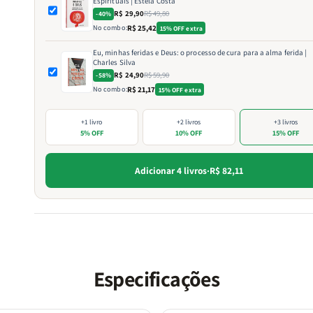
Espirituais | Estela Costa
R$ 29,90
R$ 49,80
-40%
No combo:
R$ 25,42
15% OFF extra
Eu, minhas feridas e Deus: o processo de cura para a alma ferida |
Charles Silva
R$ 24,90
R$ 59,90
-58%
No combo:
R$ 21,17
15% OFF extra
+1 livro
+2 livros
+3 livros
5% OFF
10% OFF
15% OFF
Adicionar 4 livros
·
R$ 82,11
Especificações