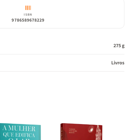
ISBN
9786589678229
275 g
Livros