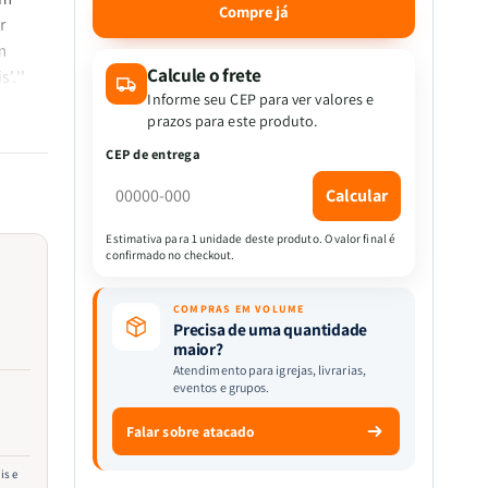
quantidade
quantidade
Compre já
r
de
de
Um
Um
m
Pouco
Pouco
Calcule o frete
'.''
de
de
Informe seu CEP para ver valores e
Ar,
Ar,
prazos para este produto.
Por
Por
CEP de entrega
Favor
Favor
ntos
|
|
Calcular
George
George
Orwell
Orwell
Estimativa para 1 unidade deste produto. O valor final é
|
|
confirmado no checkout.
Tricaju
Tricaju
COMPRAS EM VOLUME
Precisa de uma quantidade
maior?
Atendimento para igrejas, livrarias,
eventos e grupos.
Falar sobre atacado
is e