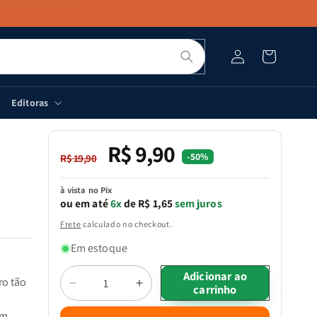
Pesquisar
Fazer
Carrinho
login
Editoras
R$ 9,90
Preço
Preço
-50%
R$ 19,90
normal
promocional
à vista no Pix
ou em até
6x
de R$ 1,65
sem juros
Frete
calculado no checkout.
Em estoque
Quantidade
Adicionar ao
ro tão
carrinho
Diminuir
Aumentar
a
a
ém