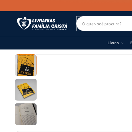
PULAR PARA
O CONTEÚDO
Livros
B
PULAR PARA
AS
INFORMAÇÕES
DO PRODUTO