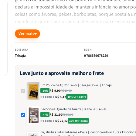
declara a impossibilidade de 'manter a infância no amor po
coisas como árvores, peixes, borboletas, porque postula u
mundo em que essas coisas simplesmente não existem mais
Com uma prosa incrível, George Orwell abre uma janela
Ver mais
fascinante para a mostrar a ansiedade do pré-guerra
experimentada por pessoas comuns na Inglaterra., como o
protagonista George Bowling, que transmite seus pensame
EDITORA
ISBN
Tricaju
9786589678229
com grande honestidade e humor autodepreciativo.
Leve junto e aproveite melhor o frete
Um Pouco de Ar, Por Favor | George Orwell | Tricaju
R$ 9,90
R$ 19,90
-50%
No combo:
R$ 8,42
15% OFF extra
Devocional Quarto de Guerra | Isabelle S. Alves
R$ 31,90
R$ 59,90
-47%
No combo:
R$ 27,12
15% OFF extra
Eu, Minhas Lutas Internas e Deus | Identificando as Lutas Emociona