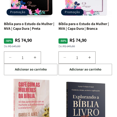
Promoção
Promoção
Bíblia para o Estudo da Mulher |
Bíblia para o Estudo da Mulher |
NVA | Capa Dura | Preta
NVA | Capa Dura | Branca
R$ 74,90
R$ 74,90
Preço
Preço
Preço
Preço
-50%
-50%
normal
promocional
normal
promocional
De:
R$ 149,80
De:
R$ 149,80
Diminuir
Aumentar
Diminuir
Aumentar
a
a
a
a
Adicionar ao carrinho
Adicionar ao carrinho
quantidade
quantidade
quantidade
quantidade
de
de
de
de
Bíblia
Bíblia
Bíblia
Bíblia
para
para
para
para
o
o
o
o
Estudo
Estudo
Estudo
Estudo
da
da
da
da
Mulher
Mulher
Mulher
Mulher
|
|
|
|