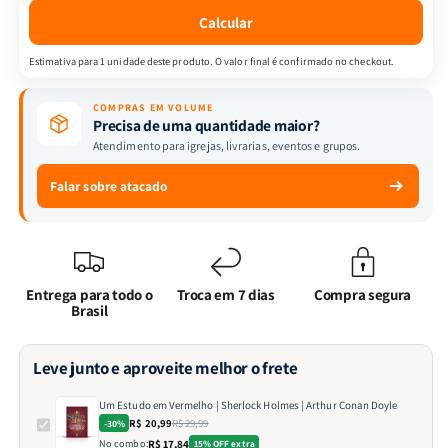
|
|
Calcular
Arthur
Arthur
Conan
Conan
Estimativa para 1 unidade deste produto. O valor final é confirmado no checkout.
Doyle
Doyle
COMPRAS EM VOLUME
Precisa de uma quantidade maior?
Atendimento para igrejas, livrarias, eventos e grupos.
Falar sobre atacado
Entrega para todo o
Troca em 7 dias
Compra segura
Brasil
Leve junto e aproveite melhor o frete
Um Estudo em Vermelho | Sherlock Holmes | Arthur Conan Doyle
R$ 20,99
R$ 29,99
-30%
No combo:
R$ 17,84
15% OFF extra