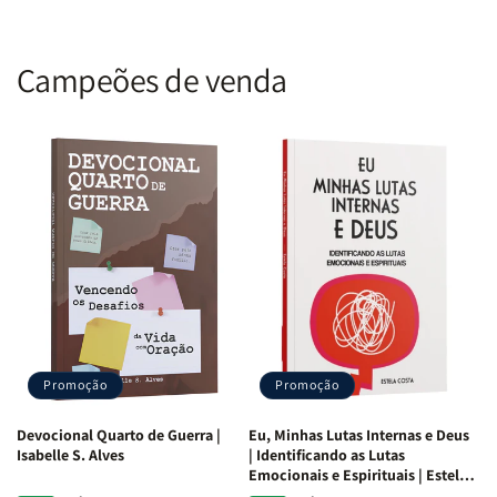
Campeões de venda
Promoção
Promoção
Devocional Quarto de Guerra |
Eu, Minhas Lutas Internas e Deus
Isabelle S. Alves
| Identificando as Lutas
Emocionais e Espirituais | Estela
Costa