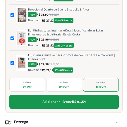
Devocional Quarto de Guerra | Isabelle S. Alves
R$ 31,90
R$ 59,90
-47%
No combo:
R$ 27,12
15% OFF extra
Eu, Minhas Lutas Internas e Deus | Identificando as Lutas
Emocionais e Espirituais | Estela Costa
R$ 29,90
R$ 49,80
-40%
No combo:
R$ 25,42
15% OFF extra
Eu, minhas feridas e Deus: o processo de cura para a alma ferida |
Charles Silva
R$ 24,90
R$ 59,90
-58%
No combo:
R$ 21,17
15% OFF extra
+1 livro
+2 livros
+3 livros
5% OFF
10% OFF
15% OFF
Adicionar 4 livros
·
R$ 91,54
Entrega