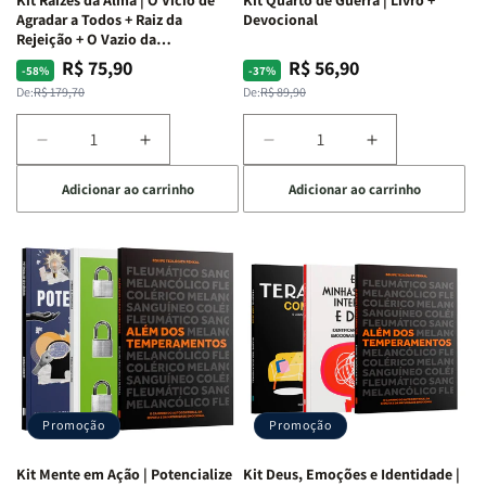
Agradar a Todos + Raiz da
Devocional
Rejeição + O Vazio da
Insatisfação.
R$ 75,90
R$ 56,90
Preço
Preço
Preço
Preço
-58%
-37%
normal
promocional
normal
promocional
De:
R$ 179,70
De:
R$ 89,90
Diminuir
Aumentar
Diminuir
Aumentar
a
a
a
a
Adicionar ao carrinho
Adicionar ao carrinho
quantidade
quantidade
quantidade
quantidade
de
de
de
de
Kit
Kit
Kit
Kit
Raizes
Raizes
Quarto
Quarto
da
da
de
de
Alma
Alma
Guerra
Guerra
|
|
|
|
O
O
Livro
Livro
Vício
Vício
+
+
de
de
Devocional
Devocional
Agradar
Agradar
Promoção
Promoção
a
a
Todos
Todos
Kit Mente em Ação | Potencialize
Kit Deus, Emoções e Identidade |