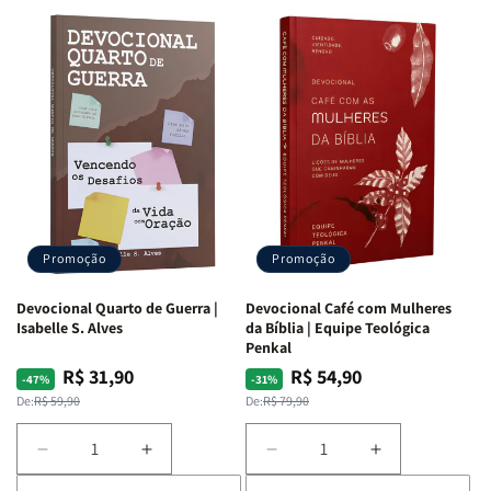
Promoção
Promoção
Devocional Quarto de Guerra |
Devocional Café com Mulheres
Isabelle S. Alves
da Bíblia | Equipe Teológica
Penkal
R$ 31,90
R$ 54,90
Preço
Preço
Preço
Preço
-47%
-31%
normal
promocional
normal
promocional
De:
R$ 59,90
De:
R$ 79,90
Diminuir
Aumentar
Diminuir
Aumentar
a
a
a
a