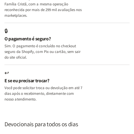
+
+
Família Cristã, com a mesma operação
A
A
reconhecida por mais de 299 mil avaliações nos
Mulher
Mulher
marketplaces.
que
que
Edifica
Edifica
🔒
o
o
O pagamento é seguro?
Lar
Lar
Sim. O pagamento é concluído no checkout
seguro da Shopify, com Pix ou cartão, sem sair
do site oficial.
↩
E se eu precisar trocar?
Você pode solicitar troca ou devolução em até 7
dias após o recebimento, diretamente com
nosso atendimento.
Devocionais para todos os dias