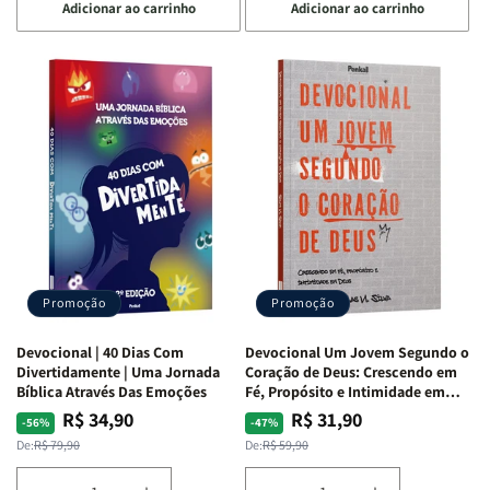
Adicionar ao carrinho
Adicionar ao carrinho
quantidade
quantidade
quantidade
quantidade
de
de
de
de
Devocional
Devocional
Devocional
Devocional
Quarto
Quarto
Café
Café
de
de
com
com
Guerra
Guerra
Mulheres
Mulheres
|
|
da
da
Isabelle
Isabelle
Bíblia
Bíblia
S.
S.
|
|
Alves
Alves
Equipe
Equipe
Teológica
Teológica
Penkal
Penkal
Promoção
Promoção
Devocional | 40 Dias Com
Devocional Um Jovem Segundo o
Divertidamente | Uma Jornada
Coração de Deus: Crescendo em
Bíblica Através Das Emoções
Fé, Propósito e Intimidade em
Deus
R$ 34,90
R$ 31,90
Preço
Preço
Preço
Preço
-56%
-47%
normal
promocional
normal
promocional
De:
R$ 79,90
De:
R$ 59,90