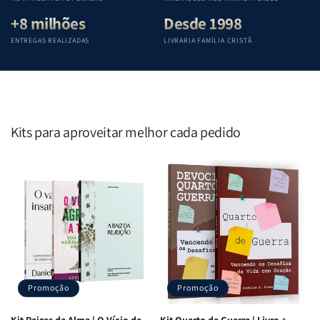
+8 milhões
Desde 1998
ENTREGAS REALIZADAS
LIVRARIA FAMÍLIA CRISTÃ
Kits para aproveitar melhor cada pedido
Promoção
Promoção
Kit Raizes da Alma | O Vício de
Kit Quarto de Guerra | Livro +