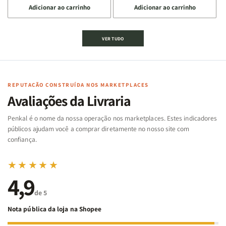
Adicionar ao carrinho
Adicionar ao carrinho
quantidade
quantidade
quantidade
quantidade
de
de
de
de
Jogo
Jogo
Jogo
Jogo
VER TUDO
Bíblico
Bíblico
da
da
de
de
memória
memória
Cartas
Cartas
|
|
|
|
Arca
Arca
Famílias
Famílias
de
de
REPUTAÇÃO CONSTRUÍDA NOS MARKETPLACES
da
da
Noé
Noé
Avaliações da Livraria
Bíblia
Bíblia
-
-
Penkal é o nome da nossa operação nos marketplaces. Estes indicadores
Penkal
Penkal
públicos ajudam você a comprar diretamente no nosso site com
confiança.
★★★★★
4,9
de 5
Nota pública da loja na Shopee