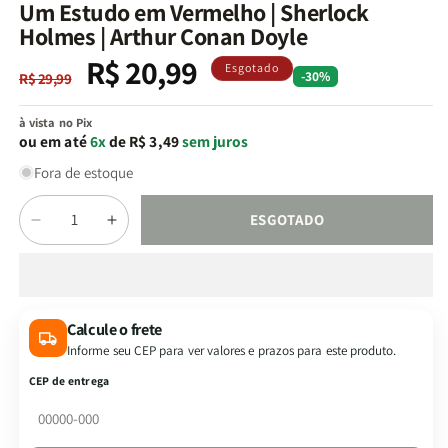
na
Um Estudo em Vermelho | Sherlock
janela
Holmes | Arthur Conan Doyle
modal
R$ 20,99
Preço
Preço
Esgotado
-30%
R$ 29,99
normal
promocional
à vista no Pix
ou em até
6x
de R$ 3,49
sem juros
Fora de estoque
Quantidade
ESGOTADO
Diminuir
Aumentar
a
a
quantidade
quantidade
de
de
Um
Um
Calcule o frete
Estudo
Estudo
Informe seu CEP para ver valores e prazos para este produto.
em
em
Vermelho
Vermelho
CEP de entrega
|
|
Sherlock
Sherlock
Holmes
Holmes