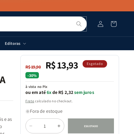
Pesquisar
Fazer
Carrinho
login
Editoras
R$ 13,93
Preço
Preço
Esgotado
R$ 19,90
normal
promocional
-30%
 A
à vista no Pix
ou em até
6x
de R$ 2,32
sem juros
Frete
calculado no checkout.
Fora de estoque
s e as
Quantidade
o
ESGOTADO
Diminuir
Aumentar
os.