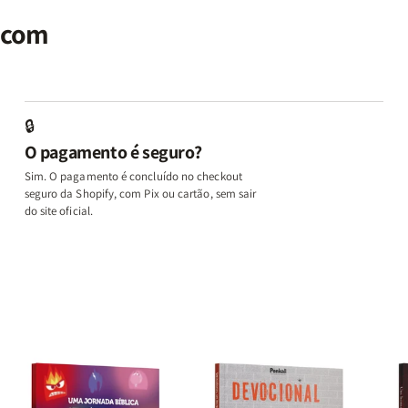
seu
seu
Terapia
Terapia
E
al
Cérebro
Cérebro
com
com
M
r com
+
+
Deus
Deus
L
A
A
+
+
In
Chave
Chave
Além
Além
e
do
do
dos
dos
D
Autocontrole
Autocontrole
Temperamentos
Temperamento
+
🔒
+
+
+
+
A
O pagamento é seguro?
Além
Além
Eu,
Eu,
M
dos
dos
Minhas
Minhas
q
Sim. O pagamento é concluído no checkout
Temperamentos
Temperamentos
Feridas
Feridas
Ed
seguro da Shopify, com Pix ou cartão, sem sair
e
e
o
do site oficial.
Deus
Deus
L