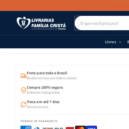
PULAR PARA
O CONTEÚDO
Livros
B
PULAR PARA
AS
INFORMAÇÕES
DO PRODUTO
Frete para todo o Brasil
Receba em casa com todo o cuidado
Compra 100% segura
Ambiente criptografado
Troca em até 7 dias
Sem burocracia
FORMAS DE PAGAMENTO