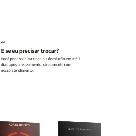
u,
Eu,
uma
uma
inhas
Minhas
Mulher
Mulher
utas
Lutas
Segundo
Segundo
ternas
Internas
Deus
Deus
e
eus
Deus
s
+
↩
A
E se eu precisar trocar?
ulher
Mulher
ue
que
Você pode solicitar troca ou devolução em até 7
ifica
Edifica
dias após o recebimento, diretamente com
o
nosso atendimento.
ar
Lar