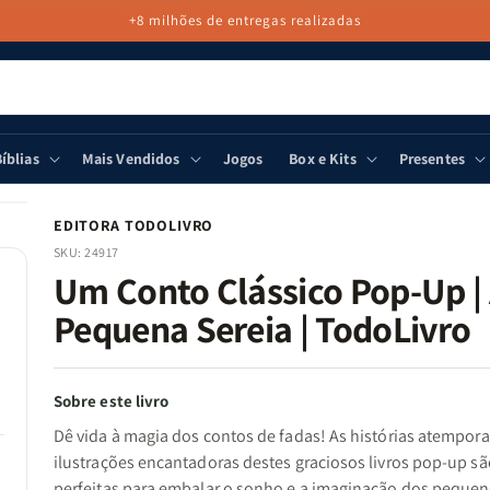
+8 milhões de entregas realizadas
íblias
Mais Vendidos
Jogos
Box e Kits
Presentes
EDITORA TODOLIVRO
SKU:
24917
Um Conto Clássico Pop-Up |
Pequena Sereia | TodoLivro
Sobre este livro
Dê vida à magia dos contos de fadas! As histórias atemporai
ilustrações encantadoras destes graciosos livros pop-up sã
perfeitas para embalar o sonho e a imaginação dos pequen