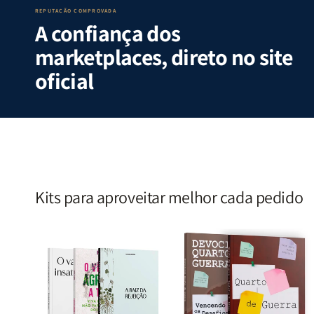
S.
S.
|
|
REPUTAÇÃO COMPROVADA
A confiança dos
Alves
Alves
Identificando
Identifica
as
as
marketplaces, direto no site
Lutas
Lutas
Emocionais
Emociona
oficial
e
e
Espirituais
Espirituai
|
|
Estela
Estela
Costa
Costa
Kits para aproveitar melhor cada pedido