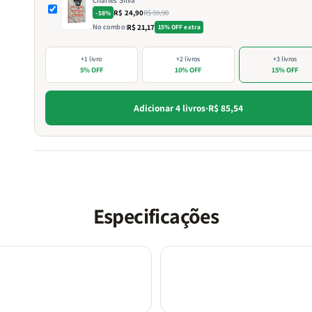
R$ 24,90
R$ 59,90
-58%
No combo:
R$ 21,17
15% OFF extra
+1 livro
+2 livros
+3 livros
5% OFF
10% OFF
15% OFF
Adicionar 4 livros
·
R$ 85,54
Especificações