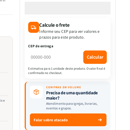
a
a
quantidade
quantidade
de
de
Um
Um
Calcule o frete
Conto
Conto
Clássico
Clássico
Informe seu CEP para ver valores e
Pop-
Pop-
prazos para este produto.
Up
Up
CEP de entrega
|
|
A
A
Calcular
Pequena
Pequena
Sereia
Sereia
Estimativa para 1 unidade deste produto. O valor final é
confirmado no checkout.
|
|
TodoLivro
TodoLivro
COMPRAS EM VOLUME
Precisa de uma quantidade
maior?
is e
Atendimento para igrejas, livrarias,
eventos e grupos.
Falar sobre atacado