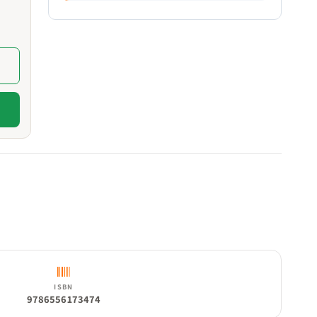
ISBN
9786556173474