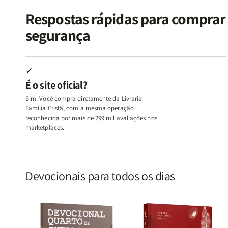
Vício
Vício
+
+
de
de
Devocional
Devocion
Respostas rápidas para compra
Agradar
Agradar
segurança
a
a
Todos
Todos
+
+
Raiz
Raiz
✓
da
da
É o site oficial?
Rejeição
Rejeição
+
+
Sim. Você compra diretamente da Livraria
O
O
Família Cristã, com a mesma operação
Vazio
Vazio
reconhecida por mais de 299 mil avaliações nos
marketplaces.
da
da
Insatisfação.
Insatisfação.
Devocionais para todos os dias