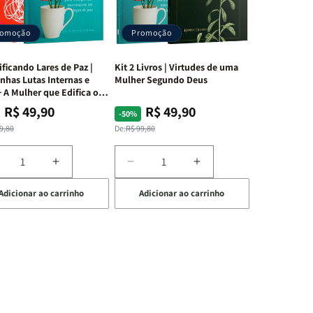
romoção
Promoção
ificando Lares de Paz |
Kit 2 Livros | Virtudes de uma
nhas Lutas Internas e
Mulher Segundo Deus
 A Mulher que Edifica o
R$ 49,90
R$ 49,90
ço
ço
Preço
Preço
-50%
mal
mocional
normal
promocional
9,80
De:
R$ 99,80
iminuir
Aumentar
Diminuir
Aumentar
a
a
a
Adicionar ao carrinho
Adicionar ao carrinho
uantidade
quantidade
quantidade
quantidade
e
de
de
de
t
Kit
Kit
Kit
dificando
Edificando
2
2
ares
Lares
Livros
Livros
e
de
|
|
az
Paz
Virtudes
Virtudes
|
de
de