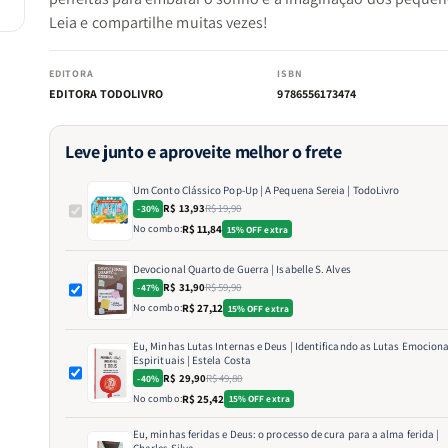
Leia e compartilhe muitas vezes!
EDITORA
ISBN
EDITORA TODOLIVRO
9786556173474
Leve junto e aproveite melhor o frete
Um Conto Clássico Pop-Up | A Pequena Sereia | TodoLivro
R$ 13,93
R$ 19,90
-30%
No combo:
R$ 11,84
15% OFF extra
Devocional Quarto de Guerra | Isabelle S. Alves
R$ 31,90
R$ 59,90
-47%
No combo:
R$ 27,12
15% OFF extra
Eu, Minhas Lutas Internas e Deus | Identificando as Lutas Emociona
Espirituais | Estela Costa
R$ 29,90
R$ 49,80
-40%
No combo:
R$ 25,42
15% OFF extra
Eu, minhas feridas e Deus: o processo de cura para a alma ferida |
Charles Silva