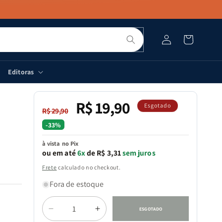
Pesquisar
Fazer
Carrinho
login
Editoras
R$ 19,90
Preço
Preço
Esgotado
R$ 29,90
normal
promocional
-33%
à vista no Pix
ou em até
6x
de R$ 3,31
sem juros
Frete
calculado no checkout.
Fora de estoque
Quantidade
ESGOTADO
Diminuir
Aumentar
s