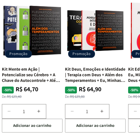
Promoção
Promoção
P
Kit Mente em Ação |
Kit Deus, Emoções e Identidade
Kit Ed
Potencialize seu Cérebro + A
| Terapia com Deus + Além dos
Eu, Mi
Chave do Autocontrole + Além
Temperamentos + Eu, Minhas
Deus +
dos Temperamentos
Feridas e Deus
Lar
R$ 64,70
R$ 64,90
Preço
Preço
Preço
Preço
Pre
Pre
-50%
-50%
-50%
normal
promocional
normal
promocional
nor
pro
De:
R$ 129,40
De:
R$ 129,80
De:
R$ 9
Diminuir
Aumentar
Diminuir
Aumentar
D
a
a
a
a
a
Adicionar ao carrinho
Adicionar ao carrinho
de
quantidade
quantidade
quantidade
quantidade
q
de
de
de
de
d