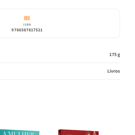
ISBN
9786587817521
175 g
Livros