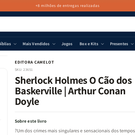
+8 milhões de entregas realizadas
íblias
Mais Vendidos
Jogos
Box e Kits
Presentes
EDITORA CAMELOT
SKU:
23651
Sherlock Holmes O Cão dos
Baskerville | Arthur Conan
Doyle
Sobre este livro
?Um dos crimes mais singulares e sensacionais dos tempo