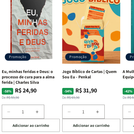
Promoção
Promoção
P
Eu, minhas feridas e Deus: o
Jogo Bíblico de Cartas | Quem
A Mulh
processo de cura para a alma
Sou Eu - Penkal
Equip
ferida | Charles Silva
R$ 24,90
R$ 31,90
Preço
Preço
Preço
Preço
Pre
Pre
-58%
-54%
-42%
normal
promocional
normal
promocional
nor
pro
De:
R$ 59,90
De:
R$ 69,90
De:
R$ 5
Diminuir
Aumentar
Diminuir
Aumentar
D
a
a
a
a
a
Adicionar ao carrinho
Adicionar ao carrinho
de
quantidade
quantidade
quantidade
quantidade
q
de
de
de
de
d