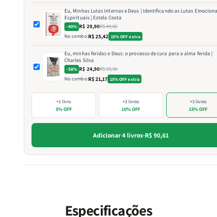
Eu, Minhas Lutas Internas e Deus | Identificando as Lutas Emociona
Espirituais | Estela Costa
R$ 29,90
R$ 49,80
-40%
No combo:
R$ 25,42
15% OFF extra
Eu, minhas feridas e Deus: o processo de cura para a alma ferida |
Charles Silva
R$ 24,90
R$ 59,90
-58%
No combo:
R$ 21,17
15% OFF extra
+1 livro
+2 livros
+3 livros
5% OFF
10% OFF
15% OFF
Adicionar 4 livros
·
R$ 90,61
Especificações