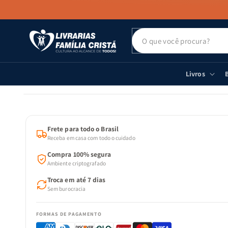
PULAR PARA
O CONTEÚDO
Livros
B
PULAR PARA
AS
INFORMAÇÕES
DO PRODUTO
Frete para todo o Brasil
Receba em casa com todo o cuidado
Compra 100% segura
Ambiente criptografado
Troca em até 7 dias
Sem burocracia
FORMAS DE PAGAMENTO