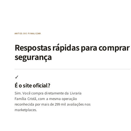
Kit
Kit
Kit
Kit
Raizes
Raizes
Quarto
Quarto
da
da
de
de
Alma
Alma
Guerra
Guerra
|
|
|
|
O
O
Livro
Livro
ANTES DE FINALIZAR
Vício
Vício
+
+
de
de
Devocional
Devocion
Respostas rápidas para compra
Agradar
Agradar
segurança
a
a
Todos
Todos
+
+
Raiz
Raiz
✓
da
da
É o site oficial?
Rejeição
Rejeição
+
+
Sim. Você compra diretamente da Livraria
O
O
Família Cristã, com a mesma operação
Vazio
Vazio
reconhecida por mais de 299 mil avaliações nos
marketplaces.
da
da
Insatisfação.
Insatisfação.