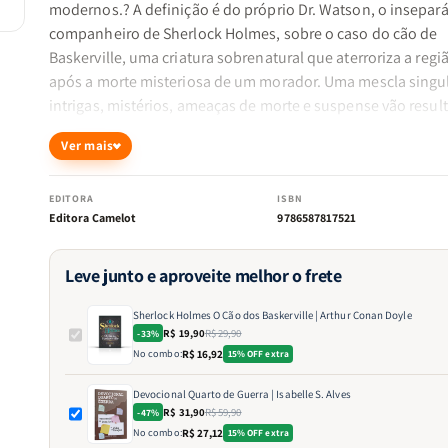
modernos.? A definição é do próprio Dr. Watson, o insepará
companheiro de Sherlock Holmes, sobre o caso do cão de
Baskerville, uma criatura sobrenatural que aterroriza a regi
após a morte misteriosa de um morador. Uma mescla singu
intrigas, mistérios, ameaças de morte e suspense vão resul
uma revelação arrebatadora.
Ver mais
EDITORA
ISBN
Editora Camelot
9786587817521
Leve junto e aproveite melhor o frete
Sherlock Holmes O Cão dos Baskerville | Arthur Conan Doyle
R$ 19,90
R$ 29,90
-33%
No combo:
R$ 16,92
15% OFF extra
Devocional Quarto de Guerra | Isabelle S. Alves
R$ 31,90
R$ 59,90
-47%
No combo:
R$ 27,12
15% OFF extra