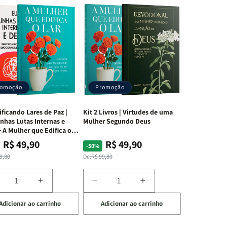
romoção
Promoção
ificando Lares de Paz |
Kit 2 Livros | Virtudes de uma
nhas Lutas Internas e
Mulher Segundo Deus
 A Mulher que Edifica o
R$ 49,90
R$ 49,90
ço
ço
Preço
Preço
-50%
mal
mocional
normal
promocional
9,80
De:
R$ 99,80
iminuir
Aumentar
Diminuir
Aumentar
a
a
a
Adicionar ao carrinho
Adicionar ao carrinho
uantidade
quantidade
quantidade
quantidade
e
de
de
de