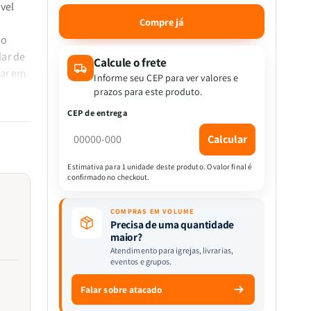
a
a
vel
quantidade
quantidade
Compre já
de
de
ão
Sherlock
Sherlock
lar de
Holmes
Holmes
Calcule o frete
tar em
O
O
Informe seu CEP para ver valores e
Cão
Cão
prazos para este produto.
dos
dos
CEP de entrega
Baskerville
Baskerville
|
|
Calcular
Arthur
Arthur
Conan
Conan
Estimativa para 1 unidade deste produto. O valor final é
Doyle
Doyle
confirmado no checkout.
COMPRAS EM VOLUME
Precisa de uma quantidade
maior?
Atendimento para igrejas, livrarias,
eventos e grupos.
Falar sobre atacado