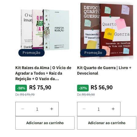
Promoção
Promoção
Kit Raizes da Alma | O Vício de
Kit Quarto de Guerra | Livro +
Agradar a Todos + Raiz da
Devocional
Rejeição + O Vazio da
Insatisfação.
R$ 75,90
R$ 56,90
Preço
Preço
Preço
Preço
-58%
-37%
normal
promocional
normal
promocional
De:
R$ 179,70
De:
R$ 89,90
Diminuir
Aumentar
Diminuir
Aumentar
a
a
a
a
Adicionar ao carrinho
Adicionar ao carrinho
quantidade
quantidade
quantidade
quantida
de
de
de
de