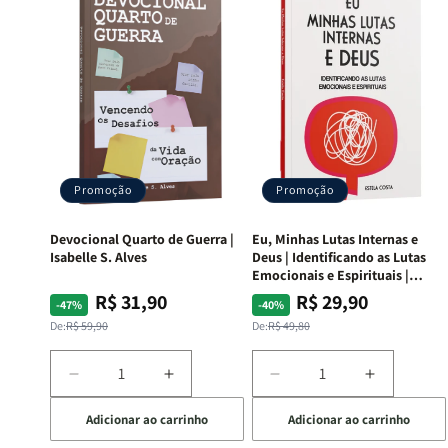
Promoção
Promoção
Devocional Quarto de Guerra |
Eu, Minhas Lutas Internas e
Isabelle S. Alves
Deus | Identificando as Lutas
Emocionais e Espirituais |
Estela Costa
R$ 31,90
R$ 29,90
Preço
Preço
Preço
Preço
-47%
-40%
normal
promocional
normal
promocional
De:
R$ 59,90
De:
R$ 49,80
Diminuir
Aumentar
Diminuir
Aumentar
a
a
a
a
Adicionar ao carrinho
Adicionar ao carrinho
quantidade
quantidade
quantidade
quantida
de
de
de
de