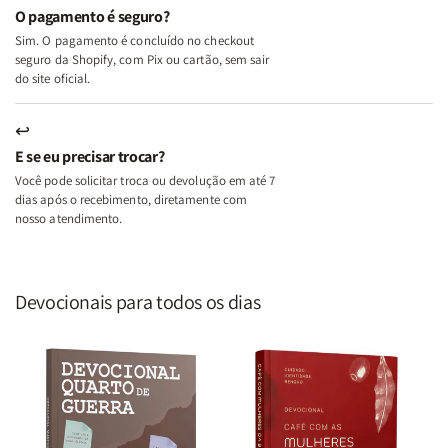
O pagamento é seguro?
Lar
Lar
Sim. O pagamento é concluído no checkout
seguro da Shopify, com Pix ou cartão, sem sair
do site oficial.
↩
E se eu precisar trocar?
Você pode solicitar troca ou devolução em até 7
dias após o recebimento, diretamente com
nosso atendimento.
Devocionais para todos os dias