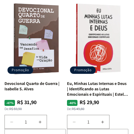
Promoção
Promoção
Devocional Quarto de Guerra |
Eu, Minhas Lutas Internas e Deus
Isabelle S. Alves
| Identificando as Lutas
Emocionais e Espirituais | Estela
Costa
R$ 31,90
R$ 29,90
Preço
Preço
Preço
Preço
-47%
-40%
normal
promocional
normal
promocional
De:
R$ 59,90
De:
R$ 49,80
Diminuir
Aumentar
Diminuir
Aumentar
a
a
a
a