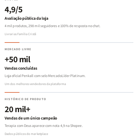
4,9/5
Avaliação pública da loja
4 mil produtos, 298 mil seguidores e 100% de resposta no chat.
Livrarias Família Cristã
MERCADO LIVRE
+50 mil
Vendas concluídas
Loja oficial Penkall com selo MercadoLíder Platinum.
Um dos melhores vendedores da plataforma
HISTÓRICO DE PRODUTO
20 mil+
Vendas de um único campeão
Terapia com Deus aparece com nota 4,9 na Shopee.
Dados públicos do marketplace