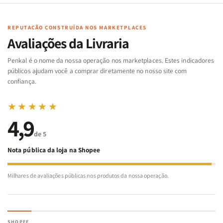
Cartas
Cartas
|
|
|
|
Arca
Arca
Famílias
Famílias
de
de
REPUTAÇÃO CONSTRUÍDA NOS MARKETPLACES
da
da
Noé
Noé
Avaliações da Livraria
Bíblia
Bíblia
-
-
Penkal é o nome da nossa operação nos marketplaces. Estes indicadores
Penkal
Penkal
públicos ajudam você a comprar diretamente no nosso site com
confiança.
★★★★★
4,9
de 5
Nota pública da loja na Shopee
Milhares de avaliações públicas nos produtos da nossa operação.
SHOPEE