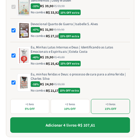
Sentimentos | Libby Walden
R$ 39,90
R$ 59,90
-33%
No combo:
R$ 33,92
15% OFF extra
Devocional Quarto de Guerra | Isabelle S. Alves
R$ 31,90
R$ 59,90
-47%
No combo:
R$ 27,12
15% OFF extra
Eu, Minhas Lutas Internas e Deus | Identificando as Lutas
Emocionais e Espirituais | Estela Costa
R$ 29,90
R$ 49,80
-40%
No combo:
R$ 25,42
15% OFF extra
Eu, minhas feridas e Deus: o processo de cura para a alma ferida |
Charles Silva
R$ 24,90
R$ 59,90
-58%
No combo:
R$ 21,17
15% OFF extra
+1 livro
+2 livros
+3 livros
5% OFF
10% OFF
15% OFF
Adicionar 4 livros
·
R$ 107,61