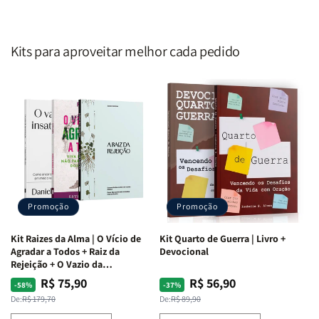
Kits para aproveitar melhor cada pedido
Promoção
Promoção
Kit Raizes da Alma | O Vício de
Kit Quarto de Guerra | Livro +
Agradar a Todos + Raiz da
Devocional
Rejeição + O Vazio da
Insatisfação.
R$ 75,90
R$ 56,90
Preço
Preço
Preço
Preço
-58%
-37%
normal
promocional
normal
promocional
De:
R$ 179,70
De:
R$ 89,90