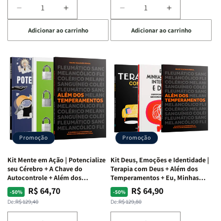
Diminuir
Aumentar
Diminuir
Aumentar
a
a
a
a
Adicionar ao carrinho
Adicionar ao carrinho
quantidade
quantidade
quantidade
quantidade
de
de
de
de
Kit
Kit
Kit
Kit
Raizes
Raizes
Quarto
Quarto
da
da
de
de
Alma
Alma
Guerra
Guerra
|
|
|
|
O
O
Livro
Livro
Vício
Vício
+
+
de
de
Devocional
Devocional
Agradar
Agradar
Promoção
Promoção
a
a
Todos
Todos
Kit Mente em Ação | Potencialize
Kit Deus, Emoções e Identidade |
+
+
seu Cérebro + A Chave do
Terapia com Deus + Além dos
Raiz
Raiz
Autocontrole + Além dos
Temperamentos + Eu, Minhas
Temperamentos
Feridas e Deus
da
da
R$ 64,70
R$ 64,90
Preço
Preço
Preço
Preço
-50%
-50%
Rejeição
Rejeição
normal
promocional
normal
promocional
De:
R$ 129,40
De:
R$ 129,80
+
+
O
O