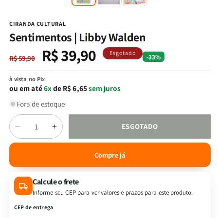
na
n
janela
j
modal
m
CIRANDA CULTURAL
Sentimentos | Libby Walden
R$ 39,90
Preço
Preço
Esgotado
-33%
R$ 59,90
normal
promocional
à vista no Pix
ou em até
6x
de R$ 6,65
sem juros
Fora de estoque
Quantidade
ESGOTADO
Diminuir
Aumentar
a
a
quantidade
quantidade
Compre já
de
de
Sentimentos
Sentimentos
Calcule o frete
|
|
Libby
Libby
Informe seu CEP para ver valores e prazos para este produto.
Walden
Walden
CEP de entrega