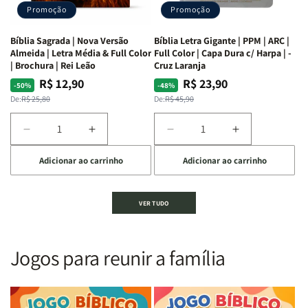
dos
dos
Promoção
Promoção
66
66
livros
livros
Bíblia Sagrada | Nova Versão
Bíblia Letra Gigante | PPM | ARC |
da
da
Almeida | Letra Média & Full Color
Full Color | Capa Dura c/ Harpa | -
Bíblia
Bíblia
| Brochura | Rei Leão
Cruz Laranja
|
|
R$ 12,90
R$ 23,90
Preço
Preço
Preço
Preço
-50%
-48%
Equipe
Equipe
normal
promocional
normal
promocional
De:
R$ 25,80
De:
R$ 45,90
teológica
teológica
Penkal
Penkal
Diminuir
Aumentar
Diminuir
Aumentar
a
a
a
a
Adicionar ao carrinho
Adicionar ao carrinho
quantidade
quantidade
quantidade
quantidade
de
de
de
de
Bíblia
Bíblia
Bíblia
Bíblia
VER TUDO
Sagrada
Sagrada
Letra
Letra
|
|
Gigante
Gigante
Nova
Nova
|
|
Versão
Versão
PPM
PPM
Jogos para reunir a família
Almeida
Almeida
|
|
|
|
ARC
ARC
Letra
Letra
|
|