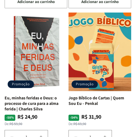
Adicionar ao carrinho
Adicionar ao carrinho
quantidade
quantidade
quantidade
quantidade
de
de
de
de
Devocional
Devocional
Eu,
Eu,
Quarto
Quarto
Minhas
Minhas
de
de
Lutas
Lutas
Guerra
Guerra
Internas
Internas
|
|
e
e
Isabelle
Isabelle
Deus
Deus
S.
S.
|
|
Alves
Alves
Identificando
Identificando
as
as
Lutas
Lutas
Emocionais
Emocionais
Promoção
Promoção
e
e
Espirituais
Espirituais
Eu, minhas feridas e Deus: o
Jogo Bíblico de Cartas | Quem
|
|
processo de cura para a alma
Sou Eu - Penkal
Estela
Estela
ferida | Charles Silva
Costa
Costa
R$ 24,90
R$ 31,90
Preço
Preço
Preço
Preço
-58%
-54%
normal
promocional
normal
promocional
De:
R$ 59,90
De:
R$ 69,90