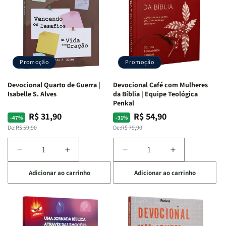
Promoção
Promoção
Devocional Quarto de Guerra |
Devocional Café com Mulheres
Isabelle S. Alves
da Bíblia | Equipe Teológica
Penkal
R$ 31,90
R$ 54,90
Preço
Preço
Preço
Preço
-47%
-31%
normal
promocional
normal
promocional
De:
R$ 59,90
De:
R$ 79,90
Diminuir
Aumentar
Diminuir
Aumentar
a
a
a
a
Adicionar ao carrinho
Adicionar ao carrinho
quantidade
quantidade
quantidade
quantidade
de
de
de
de
Devocional
Devocional
Devocional
Devocional
Quarto
Quarto
Café
Café
de
de
com
com