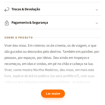
Trocas & Devolução
Pagamento & Segurança
SOBRE O PRODUTO
Viver deu nisso. Em roteiros: os de cinema, os de viagem, o que
são guiados ou desviados pelo destino. Também em paixões: por
pessoas, por espaços, por ideias. Deu ainda em tropeços e
recomeços, em idas e vindas, em pé no chão e cabeça na lua.
Viver, como mostra Martha Medeiros, deu nisso, em mais este
livro, espécie de diário poético (ou seria profético?), com suas
crônicas que misturam memórias e histórias – as reais e as
ficcionais. São textos que escancaram e são descarados. Dão a
Ler mais
cara para bater ao falarem de aborto, de arte, de assédio. Mas
que, por mais despudorados que sejam, são repletos de amor,