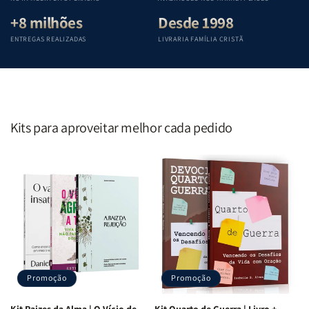
+8 milhões
Desde 1998
ENTREGAS REALIZADAS
LIVRARIA FAMÍLIA CRISTÃ
Kits para aproveitar melhor cada pedido
Promoção
Promoção
Kit Raizes da Alma | O Vício de
Kit Quarto de Guerra | Livro +