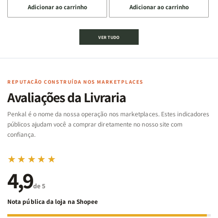
Adicionar ao carrinho
Adicionar ao carrinho
quantidade
quantidade
quantidade
quantidade
de
de
de
de
Jogo
Jogo
Jogo
Jogo
VER TUDO
Bíblico
Bíblico
da
da
de
de
memória
memória
Cartas
Cartas
|
|
|
|
Arca
Arca
Famílias
Famílias
de
de
REPUTAÇÃO CONSTRUÍDA NOS MARKETPLACES
da
da
Noé
Noé
Avaliações da Livraria
Bíblia
Bíblia
-
-
Penkal é o nome da nossa operação nos marketplaces. Estes indicadores
Penkal
Penkal
públicos ajudam você a comprar diretamente no nosso site com
confiança.
★★★★★
4,9
de 5
Nota pública da loja na Shopee