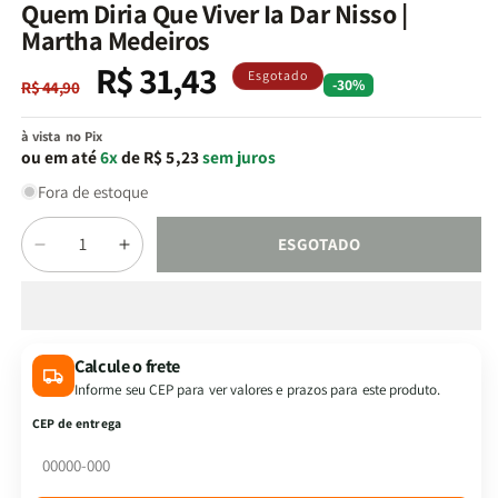
na
Quem Diria Que Viver Ia Dar Nisso |
janela
Martha Medeiros
modal
R$ 31,43
Preço
Preço
Esgotado
-30%
R$ 44,90
normal
promocional
à vista no Pix
ou em até
6x
de R$ 5,23
sem juros
Fora de estoque
Quantidade
ESGOTADO
Diminuir
Aumentar
a
a
quantidade
quantidade
de
de
Quem
Quem
Calcule o frete
Diria
Diria
Informe seu CEP para ver valores e prazos para este produto.
Que
Que
Viver
Viver
CEP de entrega
Ia
Ia
Dar
Dar
Nisso
Nisso