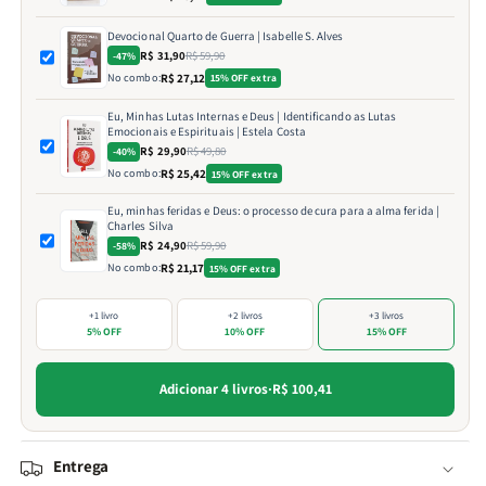
Devocional Quarto de Guerra | Isabelle S. Alves
R$ 31,90
R$ 59,90
-47%
No combo:
R$ 27,12
15% OFF extra
Eu, Minhas Lutas Internas e Deus | Identificando as Lutas
Emocionais e Espirituais | Estela Costa
R$ 29,90
R$ 49,80
-40%
No combo:
R$ 25,42
15% OFF extra
Eu, minhas feridas e Deus: o processo de cura para a alma ferida |
Charles Silva
R$ 24,90
R$ 59,90
-58%
No combo:
R$ 21,17
15% OFF extra
+1 livro
+2 livros
+3 livros
5% OFF
10% OFF
15% OFF
Adicionar 4 livros
·
R$ 100,41
Entrega