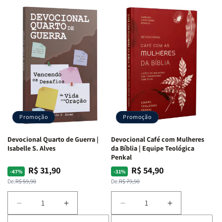
Promoção
Promoção
Devocional Quarto de Guerra |
Devocional Café com Mulheres
Isabelle S. Alves
da Bíblia | Equipe Teológica
Penkal
R$ 31,90
R$ 54,90
Preço
Preço
Preço
Preço
-47%
-31%
normal
promocional
normal
promocional
De:
R$ 59,90
De:
R$ 79,90
Diminuir
Aumentar
Diminuir
Aumentar
a
a
a
a