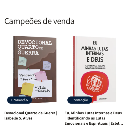
Campeões de venda
Promoção
Promoção
Devocional Quarto de Guerra |
Eu, Minhas Lutas Internas e Deus
Isabelle S. Alves
| Identificando as Lutas
Emocionais e Espirituais | Estela
Costa