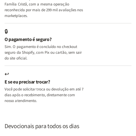
+
+
Família Cristã, com a mesma operação
A
A
reconhecida por mais de 299 mil avaliações nos
Mulher
Mulher
marketplaces.
que
que
Edifica
Edifica
🔒
o
o
O pagamento é seguro?
Lar
Lar
Sim. O pagamento é concluído no checkout
seguro da Shopify, com Pix ou cartão, sem sair
do site oficial.
↩
E se eu precisar trocar?
Você pode solicitar troca ou devolução em até 7
dias após o recebimento, diretamente com
nosso atendimento.
Devocionais para todos os dias