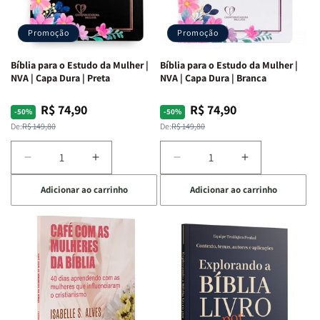
Promoção
Promoção
Bíblia para o Estudo da Mulher |
Bíblia para o Estudo da Mulher |
NVA | Capa Dura | Preta
NVA | Capa Dura | Branca
R$ 74,90
R$ 74,90
Preço
Preço
Preço
Preço
-50%
-50%
normal
promocional
normal
promocional
De:
R$ 149,80
De:
R$ 149,80
Diminuir
Aumentar
Diminuir
Aumentar
a
a
a
a
Adicionar ao carrinho
Adicionar ao carrinho
quantidade
quantidade
quantidade
quantidade
de
de
de
de
Bíblia
Bíblia
Bíblia
Bíblia
para
para
para
para
o
o
o
o
Estudo
Estudo
Estudo
Estudo
da
da
da
da
Mulher
Mulher
Mulher
Mulher
|
|
|
|