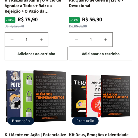
Agradar a Todos + Raiz da
Devocional
Rejeição + O Vazio da
Insatisfação.
R$ 75,90
R$ 56,90
Preço
Preço
Preço
Preço
-58%
-37%
normal
promocional
normal
promocional
De:
R$ 179,70
De:
R$ 89,90
Diminuir
Aumentar
Diminuir
Aumentar
a
a
a
a
Adicionar ao carrinho
Adicionar ao carrinho
quantidade
quantidade
quantidade
quantidade
de
de
de
de
Kit
Kit
Kit
Kit
Raizes
Raizes
Quarto
Quarto
da
da
de
de
Alma
Alma
Guerra
Guerra
|
|
|
|
O
O
Livro
Livro
Vício
Vício
+
+
de
de
Devocional
Devocional
Agradar
Agradar
Promoção
Promoção
a
a
Todos
Todos
Kit Mente em Ação | Potencialize
Kit Deus, Emoções e Identidade |