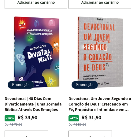
Adicionar ao carrinho
Adicionar ao carrinho
quantidade
quantidade
quantidade
quantidade
de
de
de
de
Devocional
Devocional
Devocional
Devocional
Quarto
Quarto
Café
Café
de
de
com
com
Guerra
Guerra
Mulheres
Mulheres
|
|
da
da
Isabelle
Isabelle
Bíblia
Bíblia
S.
S.
|
|
Alves
Alves
Equipe
Equipe
Teológica
Teológica
Penkal
Penkal
Promoção
Promoção
Devocional | 40 Dias Com
Devocional Um Jovem Segundo o
Divertidamente | Uma Jornada
Coração de Deus: Crescendo em
Bíblica Através Das Emoções
Fé, Propósito e Intimidade em
Deus
R$ 34,90
R$ 31,90
Preço
Preço
Preço
Preço
-56%
-47%
normal
promocional
normal
promocional
De:
R$ 79,90
De:
R$ 59,90