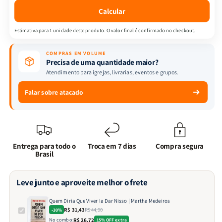
|
|
Calcular
Martha
Martha
Medeiros
Medeiros
Estimativa para 1 unidade deste produto. O valor final é confirmado no checkout.
COMPRAS EM VOLUME
Precisa de uma quantidade maior?
Atendimento para igrejas, livrarias, eventos e grupos.
Falar sobre atacado
Entrega para todo o
Troca em 7 dias
Compra segura
Brasil
Leve junto e aproveite melhor o frete
Quem Diria Que Viver Ia Dar Nisso | Martha Medeiros
R$ 31,43
R$ 44,90
-30%
No combo:
R$ 26,72
15% OFF extra