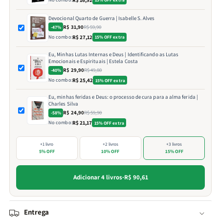
Devocional Quarto de Guerra | Isabelle S. Alves
R$ 31,90
R$ 59,90
-47%
No combo:
R$ 27,12
15% OFF extra
Eu, Minhas Lutas Internas e Deus | Identificando as Lutas
Emocionais e Espirituais | Estela Costa
R$ 29,90
R$ 49,80
-40%
No combo:
R$ 25,42
15% OFF extra
Eu, minhas feridas e Deus: o processo de cura para a alma ferida |
Charles Silva
R$ 24,90
R$ 59,90
-58%
No combo:
R$ 21,17
15% OFF extra
+1 livro
+2 livros
+3 livros
5% OFF
10% OFF
15% OFF
Adicionar 4 livros
·
R$ 90,61
Entrega