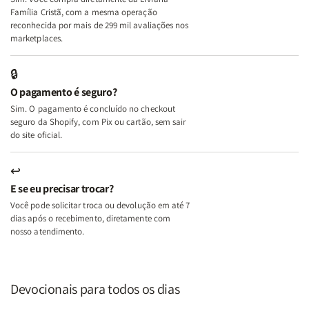
+
+
Família Cristã, com a mesma operação
A
A
reconhecida por mais de 299 mil avaliações nos
Mulher
Mulher
marketplaces.
que
que
Edifica
Edifica
🔒
o
o
O pagamento é seguro?
Lar
Lar
Sim. O pagamento é concluído no checkout
seguro da Shopify, com Pix ou cartão, sem sair
do site oficial.
↩
E se eu precisar trocar?
Você pode solicitar troca ou devolução em até 7
dias após o recebimento, diretamente com
nosso atendimento.
Devocionais para todos os dias