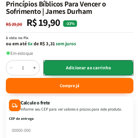
na
Princípios Bíblicos Para Vencer o
janela
Sofrimento | James Durham
modal
R$ 19,90
Preço
Preço
-33%
R$ 29,90
normal
promocional
à vista no Pix
ou em até
6x
de R$ 3,31
sem juros
Em estoque
Quantidade
Adicionar ao carrinho
Diminuir
Aumentar
a
a
quantidade
quantidade
Compre já
de
de
Princípios
Princípios
Calcule o frete
Bíblicos
Bíblicos
Para
Para
Informe seu CEP para ver valores e prazos para este produto.
Vencer
Vencer
CEP de entrega
o
o
Sofrimento
Sofrimento
|
|