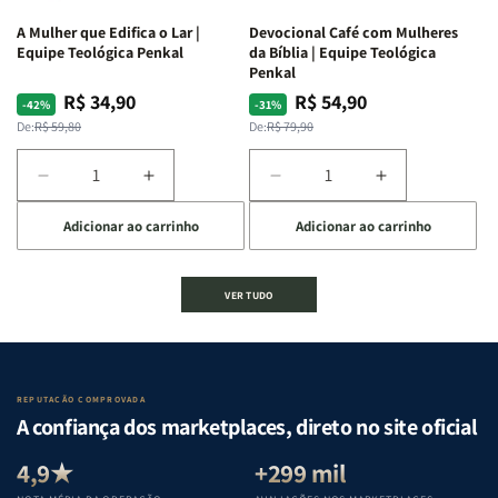
ferida
ferida
A Mulher que Edifica o Lar |
Devocional Café com Mulheres
|
|
Equipe Teológica Penkal
da Bíblia | Equipe Teológica
Charles
Charles
Penkal
Silva
Silva
R$ 34,90
R$ 54,90
Preço
Preço
Preço
Preço
-42%
-31%
normal
promocional
normal
promocional
De:
R$ 59,80
De:
R$ 79,90
Diminuir
Aumentar
Diminuir
Aumentar
a
a
a
a
Adicionar ao carrinho
Adicionar ao carrinho
quantidade
quantidade
quantidade
quantidade
de
de
de
de
A
A
Devocional
Devocional
VER TUDO
Mulher
Mulher
Café
Café
que
que
com
com
Edifica
Edifica
Mulheres
Mulheres
o
o
da
da
Lar
Lar
Bíblia
Bíblia
REPUTAÇÃO COMPROVADA
|
|
|
|
A confiança dos marketplaces, direto no site oficial
Equipe
Equipe
Equipe
Equipe
Teológica
Teológica
Teológica
Teológica
4,9★
+299 mil
Penkal
Penkal
Penkal
Penkal