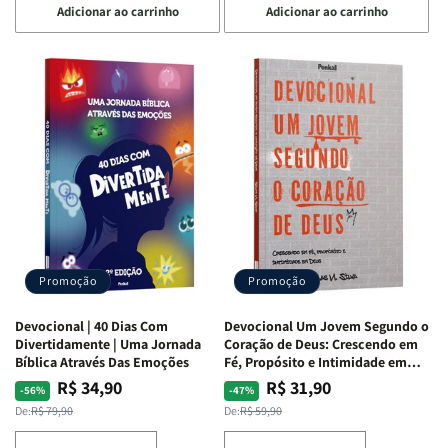
Adicionar ao carrinho
Adicionar ao carrinho
quantidade
quantidade
quantidade
quantidade
de
de
de
de
Devocional
Devocional
Devocional
Devocional
Quarto
Quarto
Café
Café
de
de
com
com
Guerra
Guerra
Mulheres
Mulheres
|
|
da
da
Isabelle
Isabelle
Bíblia
Bíblia
S.
S.
|
|
Alves
Alves
Equipe
Equipe
Teológica
Teológica
Penkal
Penkal
Promoção
Promoção
Devocional | 40 Dias Com
Devocional Um Jovem Segundo o
Divertidamente | Uma Jornada
Coração de Deus: Crescendo em
Bíblica Através Das Emoções
Fé, Propósito e Intimidade em
Deus
R$ 34,90
R$ 31,90
Preço
Preço
Preço
Preço
-56%
-47%
normal
promocional
normal
promocional
De:
R$ 79,90
De:
R$ 59,90