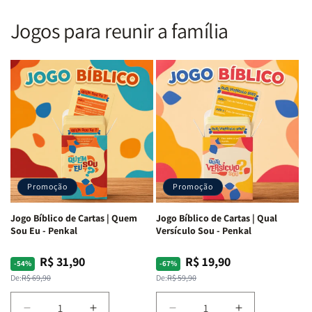
Nova
Nova
|
|
Versão
Versão
PPM
PPM
Jogos para reunir a família
Almeida
Almeida
|
|
|
|
ARC
ARC
Letra
Letra
|
|
Média
Média
Full
Full
&amp;
&amp;
Color
Color
Full
Full
|
|
Color
Color
Capa
Capa
|
|
Dura
Dura
Brochura
Brochura
c/
c/
|
|
Harpa
Harpa
Rei
Rei
|
|
Promoção
Promoção
Leão
Leão
-
-
Cruz
Cruz
Jogo Bíblico de Cartas | Quem
Jogo Bíblico de Cartas | Qual
Laranja
Laranja
Sou Eu - Penkal
Versículo Sou - Penkal
R$ 31,90
R$ 19,90
Preço
Preço
Preço
Preço
-54%
-67%
normal
promocional
normal
promocional
De:
R$ 69,90
De:
R$ 59,90