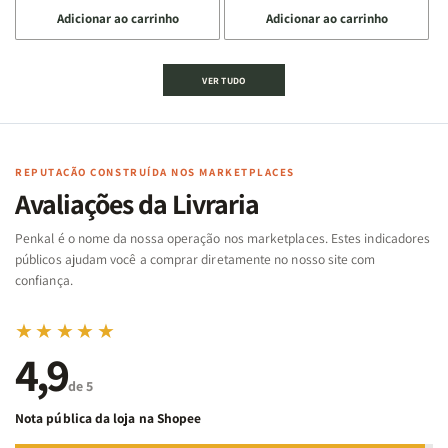
a
a
a
a
Adicionar ao carrinho
Adicionar ao carrinho
quantidade
quantidade
quantidade
quantidade
de
de
de
de
Jogo
Jogo
Jogo
Jogo
VER TUDO
Bíblico
Bíblico
da
da
de
de
memória
memória
Cartas
Cartas
|
|
|
|
Arca
Arca
Famílias
Famílias
de
de
REPUTAÇÃO CONSTRUÍDA NOS MARKETPLACES
da
da
Noé
Noé
Avaliações da Livraria
Bíblia
Bíblia
-
-
Penkal é o nome da nossa operação nos marketplaces. Estes indicadores
Penkal
Penkal
públicos ajudam você a comprar diretamente no nosso site com
confiança.
★★★★★
4,9
de 5
Nota pública da loja na Shopee