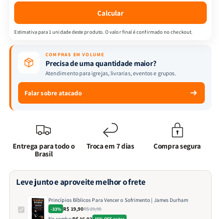
James
James
Calcular
Durham
Durham
Estimativa para 1 unidade deste produto. O valor final é confirmado no checkout.
COMPRAS EM VOLUME
Precisa de uma quantidade maior?
Atendimento para igrejas, livrarias, eventos e grupos.
Falar sobre atacado
Entrega para todo o
Troca em 7 dias
Compra segura
Brasil
Leve junto e aproveite melhor o frete
Princípios Bíblicos Para Vencer o Sofrimento | James Durham
R$ 19,90
R$ 29,90
-33%
No combo:
R$ 16,92
15% OFF extra