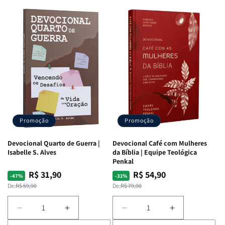
Promoção
Promoção
Devocional Quarto de Guerra |
Devocional Café com Mulheres
Isabelle S. Alves
da Bíblia | Equipe Teológica
Penkal
R$ 31,90
R$ 54,90
Preço
Preço
Preço
Preço
-47%
-31%
normal
promocional
normal
promocional
De:
R$ 59,90
De:
R$ 79,90
Diminuir
Aumentar
Diminuir
Aumentar
a
a
a
a