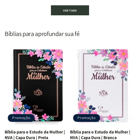
Devocional
Devocional
Devocional
Devocional
VER TUDO
um
um
De
De
Homem
Homem
Todo
Todo
Segundo
Segundo
Homem
Homem
o
o
|
|
Bíblias para aprofundar sua fé
Coração
Coração
Equipe
Equipe
de
de
Teológica
Teológica
Deus
Deus
Penkal
Penkal
|
|
Adriel
Adriel
Ribeiro
Ribeiro
Promoção
Promoção
Bíblia para o Estudo da Mulher |
Bíblia para o Estudo da Mulher |
NVA | Capa Dura | Preta
NVA | Capa Dura | Branca