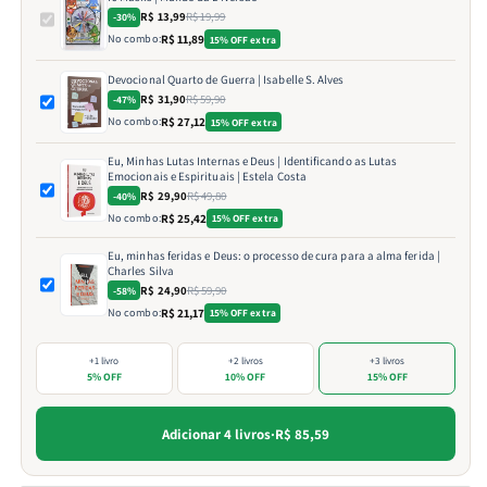
R$ 13,99
R$ 19,99
-30%
No combo:
R$ 11,89
15% OFF extra
Devocional Quarto de Guerra | Isabelle S. Alves
R$ 31,90
R$ 59,90
-47%
No combo:
R$ 27,12
15% OFF extra
Eu, Minhas Lutas Internas e Deus | Identificando as Lutas
Emocionais e Espirituais | Estela Costa
R$ 29,90
R$ 49,80
-40%
No combo:
R$ 25,42
15% OFF extra
Eu, minhas feridas e Deus: o processo de cura para a alma ferida |
Charles Silva
R$ 24,90
R$ 59,90
-58%
No combo:
R$ 21,17
15% OFF extra
+1 livro
+2 livros
+3 livros
5% OFF
10% OFF
15% OFF
Adicionar 4 livros
·
R$ 85,59