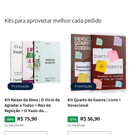
Kits para aproveitar melhor cada pedido
Promoção
Promoção
Kit Raizes da Alma | O Vício de
Kit Quarto de Guerra | Livro +
Agradar a Todos + Raiz da
Devocional
Rejeição + O Vazio da
Insatisfação.
R$ 75,90
R$ 56,90
Preço
Preço
Preço
Preço
-58%
-37%
normal
promocional
normal
promocional
De:
R$ 179,70
De:
R$ 89,90