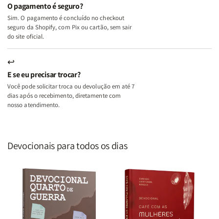
O pagamento é seguro?
Lar
Lar
Sim. O pagamento é concluído no checkout
seguro da Shopify, com Pix ou cartão, sem sair
do site oficial.
↩
E se eu precisar trocar?
Você pode solicitar troca ou devolução em até 7
dias após o recebimento, diretamente com
nosso atendimento.
Devocionais para todos os dias