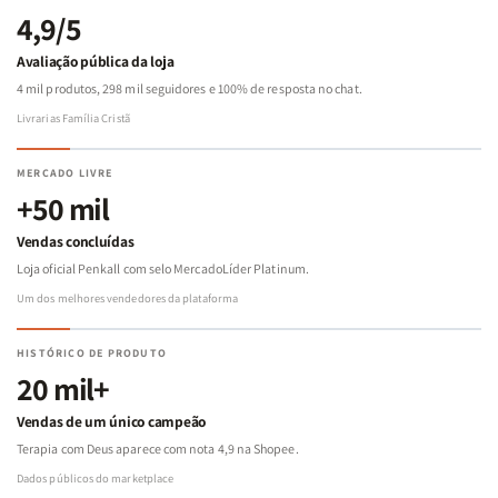
4,9/5
Avaliação pública da loja
4 mil produtos, 298 mil seguidores e 100% de resposta no chat.
Livrarias Família Cristã
MERCADO LIVRE
+50 mil
Vendas concluídas
Loja oficial Penkall com selo MercadoLíder Platinum.
Um dos melhores vendedores da plataforma
HISTÓRICO DE PRODUTO
20 mil+
Vendas de um único campeão
Terapia com Deus aparece com nota 4,9 na Shopee.
Dados públicos do marketplace