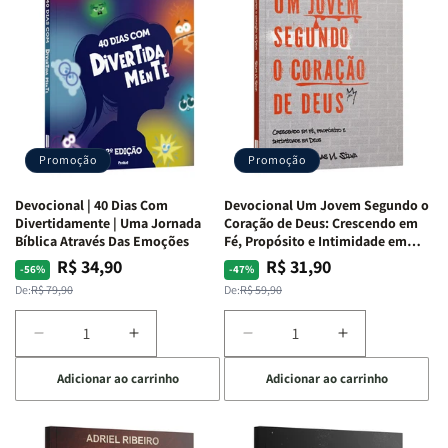
Guerra
Guerra
Mulheres
Mulheres
|
|
da
da
Isabelle
Isabelle
Bíblia
Bíblia
S.
S.
|
|
Alves
Alves
Equipe
Equipe
Teológica
Teológica
Penkal
Penkal
Promoção
Promoção
Devocional | 40 Dias Com
Devocional Um Jovem Segundo o
Divertidamente | Uma Jornada
Coração de Deus: Crescendo em
Bíblica Através Das Emoções
Fé, Propósito e Intimidade em
Deus
R$ 34,90
R$ 31,90
Preço
Preço
Preço
Preço
-56%
-47%
normal
promocional
normal
promocional
De:
R$ 79,90
De:
R$ 59,90
Diminuir
Aumentar
Diminuir
Aumentar
a
a
a
a
Adicionar ao carrinho
Adicionar ao carrinho
quantidade
quantidade
quantidade
quantidade
de
de
de
de
Devocional
Devocional
Devocional
Devocional
|
|
Um
Um