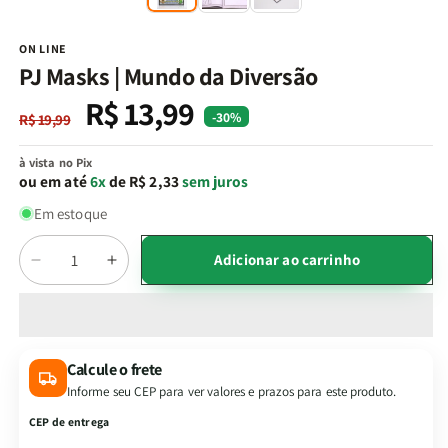
na
n
janela
j
modal
m
ON LINE
PJ Masks | Mundo da Diversão
R$ 13,99
Preço
Preço
-30%
R$ 19,99
normal
promocional
à vista no Pix
ou em até
6x
de R$ 2,33
sem juros
Em estoque
Quantidade
Adicionar ao carrinho
Diminuir
Aumentar
a
a
quantidade
quantidade
de
de
PJ
PJ
Calcule o frete
Masks
Masks
Informe seu CEP para ver valores e prazos para este produto.
|
|
Mundo
Mundo
CEP de entrega
da
da