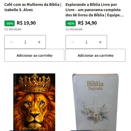
Café com as Mulheres da Bíblia |
Explorando a Bíblia Livro por
Isabelle S. Alves
Livro - um panorama completo
dos 66 livros da Bíblia | Equipe
teológica Penkal
R$ 19,90
R$ 34,90
Preço
Preço
Preço
Preço
-50%
-42%
normal
promocional
normal
promocional
De:
R$ 39,80
De:
R$ 59,80
Diminuir
Aumentar
Diminuir
Aumentar
a
a
a
a
Adicionar ao carrinho
Adicionar ao carrinho
quantidade
quantidade
quantidade
quantidade
de
de
de
de
Café
Café
Explorando
Explorando
com
com
a
a
as
as
Bíblia
Bíblia
Mulheres
Mulheres
Livro
Livro
da
da
por
por
Bíblia
Bíblia
Livro
Livro
|
|
-
-
Isabelle
Isabelle
um
um
S.
S.
panorama
panorama
Alves
Alves
completo
completo
dos
dos