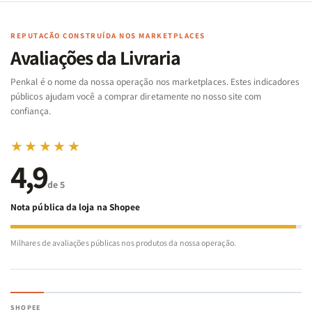
Cartas
Cartas
|
|
|
|
Arca
Arca
Famílias
Famílias
de
de
REPUTAÇÃO CONSTRUÍDA NOS MARKETPLACES
da
da
Noé
Noé
Avaliações da Livraria
Bíblia
Bíblia
-
-
Penkal é o nome da nossa operação nos marketplaces. Estes indicadores
Penkal
Penkal
públicos ajudam você a comprar diretamente no nosso site com
confiança.
★★★★★
4,9
de 5
Nota pública da loja na Shopee
Milhares de avaliações públicas nos produtos da nossa operação.
SHOPEE