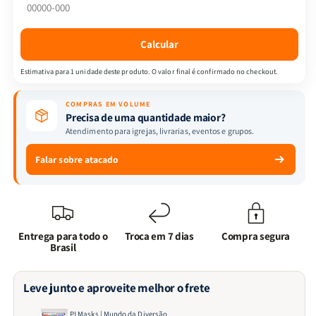
Diversão
Diversão
Calcular
Estimativa para 1 unidade deste produto. O valor final é confirmado no checkout.
COMPRAS EM VOLUME
Precisa de uma quantidade maior?
Atendimento para igrejas, livrarias, eventos e grupos.
Falar sobre atacado
Entrega para todo o
Troca em 7 dias
Compra segura
Brasil
Leve junto e aproveite melhor o frete
PJ Masks | Mundo da Diversão