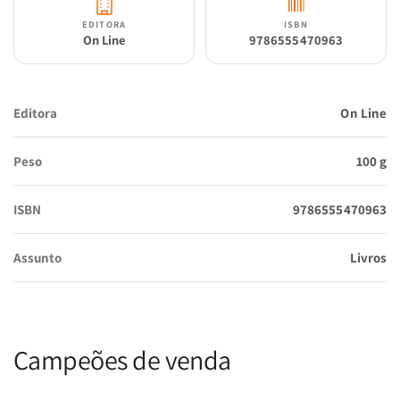
EDITORA
ISBN
On Line
9786555470963
Editora
On Line
Peso
100 g
ISBN
9786555470963
Assunto
Livros
Campeões de venda