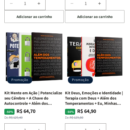
Diminuir
Aumentar
Diminuir
Aumentar
a
a
a
a
Adicionar ao carrinho
Adicionar ao carrinho
quantidade
quantidade
quantidade
quantidade
de
de
de
de
Kit
Kit
Kit
Kit
Raizes
Raizes
Quarto
Quarto
da
da
de
de
Alma
Alma
Guerra
Guerra
|
|
|
|
O
O
Livro
Livro
Vício
Vício
+
+
de
de
Devocional
Devocional
Agradar
Agradar
Promoção
Promoção
a
a
Todos
Todos
Kit Mente em Ação | Potencialize
Kit Deus, Emoções e Identidade |
+
+
seu Cérebro + A Chave do
Terapia com Deus + Além dos
Raiz
Raiz
Autocontrole + Além dos
Temperamentos + Eu, Minhas
Temperamentos
Feridas e Deus
da
da
R$ 64,70
R$ 64,90
Preço
Preço
Preço
Preço
-50%
-50%
Rejeição
Rejeição
normal
promocional
normal
promocional
De:
R$ 129,40
De:
R$ 129,80
+
+
O
O