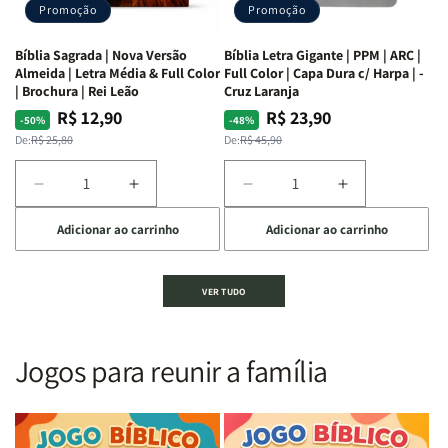
Promoção
Promoção
66
66
livros
livros
Bíblia Sagrada | Nova Versão
Bíblia Letra Gigante | PPM | ARC |
da
da
Almeida | Letra Média & Full Color
Full Color | Capa Dura c/ Harpa | -
Bíblia
Bíblia
| Brochura | Rei Leão
Cruz Laranja
|
|
R$ 12,90
R$ 23,90
Preço
Preço
Preço
Preço
-50%
-48%
Equipe
Equipe
normal
promocional
normal
promocional
De:
R$ 25,80
De:
R$ 45,90
teológica
teológica
Penkal
Penkal
Diminuir
Aumentar
Diminuir
Aumentar
a
a
a
a
Adicionar ao carrinho
Adicionar ao carrinho
quantidade
quantidade
quantidade
quantidade
de
de
de
de
Bíblia
Bíblia
Bíblia
Bíblia
VER TUDO
Sagrada
Sagrada
Letra
Letra
|
|
Gigante
Gigante
Nova
Nova
|
|
Versão
Versão
PPM
PPM
Jogos para reunir a família
Almeida
Almeida
|
|
|
|
ARC
ARC
Letra
Letra
|
|
Média
Média
Full
Full