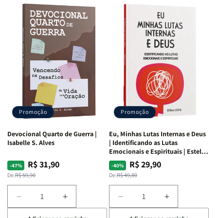
Promoção
Promoção
Devocional Quarto de Guerra |
Eu, Minhas Lutas Internas e Deus
Isabelle S. Alves
| Identificando as Lutas
Emocionais e Espirituais | Estela
Costa
R$ 31,90
R$ 29,90
Preço
Preço
Preço
Preço
-47%
-40%
normal
promocional
normal
promocional
De:
R$ 59,90
De:
R$ 49,80
Diminuir
Aumentar
Diminuir
Aumentar
a
a
a
a