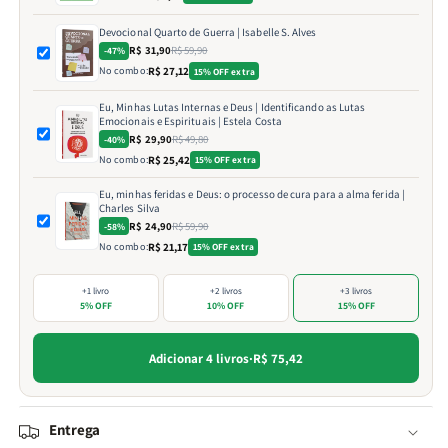
Devocional Quarto de Guerra | Isabelle S. Alves
R$ 31,90
R$ 59,90
-47%
No combo:
R$ 27,12
15% OFF extra
Eu, Minhas Lutas Internas e Deus | Identificando as Lutas
Emocionais e Espirituais | Estela Costa
R$ 29,90
R$ 49,80
-40%
No combo:
R$ 25,42
15% OFF extra
Eu, minhas feridas e Deus: o processo de cura para a alma ferida |
Charles Silva
R$ 24,90
R$ 59,90
-58%
No combo:
R$ 21,17
15% OFF extra
+1 livro
+2 livros
+3 livros
5% OFF
10% OFF
15% OFF
Adicionar 4 livros
·
R$ 75,42
Entrega