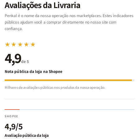
da
da
Noé
Noé
Avaliações da Livraria
Bíblia
Bíblia
-
-
Penkal é o nome da nossa operação nos marketplaces. Estes indicadores
Penkal
Penkal
públicos ajudam você a comprar diretamente no nosso site com
confiança.
★★★★★
4,9
de 5
Nota pública da loja na Shopee
Milhares de avaliações públicas nos produtos da nossa operação.
SHOPEE
4,9/5
Avaliação pública da loja