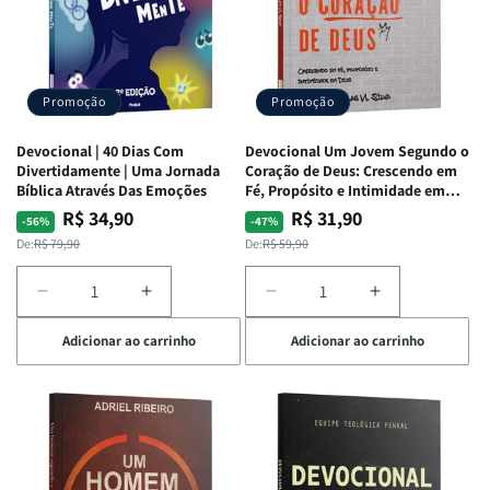
Alves
Alves
Equipe
Equipe
Teológica
Teológica
Penkal
Penkal
Promoção
Promoção
Devocional | 40 Dias Com
Devocional Um Jovem Segundo o
Divertidamente | Uma Jornada
Coração de Deus: Crescendo em
Bíblica Através Das Emoções
Fé, Propósito e Intimidade em
Deus
R$ 34,90
R$ 31,90
Preço
Preço
Preço
Preço
-56%
-47%
normal
promocional
normal
promocional
De:
R$ 79,90
De:
R$ 59,90
Diminuir
Aumentar
Diminuir
Aumentar
a
a
a
a
Adicionar ao carrinho
Adicionar ao carrinho
quantidade
quantidade
quantidade
quantidade
de
de
de
de
Devocional
Devocional
Devocional
Devocional
|
|
Um
Um
40
40
Jovem
Jovem
Dias
Dias
Segundo
Segundo
Com
Com
o
o