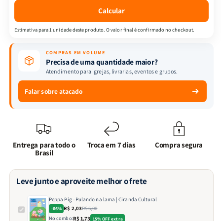
Ciranda
Ciranda
Calcular
Cultural
Cultural
Estimativa para 1 unidade deste produto. O valor final é confirmado no checkout.
COMPRAS EM VOLUME
Precisa de uma quantidade maior?
Atendimento para igrejas, livrarias, eventos e grupos.
Falar sobre atacado
Entrega para todo o
Troca em 7 dias
Compra segura
Brasil
Leve junto e aproveite melhor o frete
Peppa Pig - Pulando na lama | Ciranda Cultural
R$ 2,03
R$ 6,00
-66%
No combo:
R$ 1,73
15% OFF extra