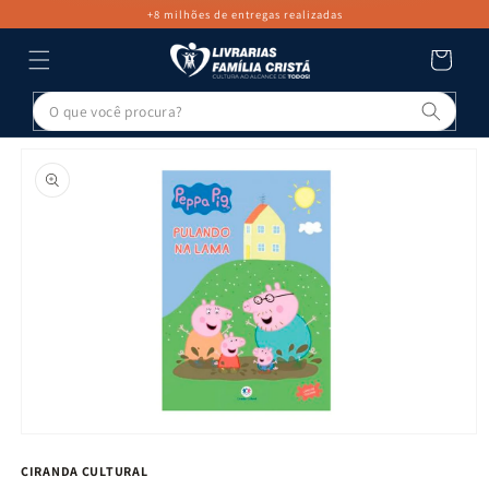
PULAR PARA
+8 milhões de entregas realizadas
O CONTEÚDO
Carrinho
Pesq
PULAR PARA
AS
INFORMAÇÕES
DO PRODUTO
Abrir
mídia
CIRANDA CULTURAL
1