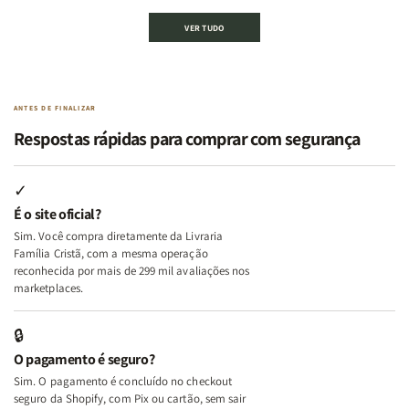
Kit
Kit
Kit
Kit
VER TUDO
Edificando
Edificando
2
2
Lares
Lares
Livros
Livros
de
de
|
|
Paz
Paz
Virtudes
Virtudes
|
|
de
de
ANTES DE FINALIZAR
Eu,
Eu,
uma
uma
Respostas rápidas para comprar com segurança
Minhas
Minhas
Mulher
Mulher
Lutas
Lutas
Segundo
Segundo
Internas
Internas
Deus
Deus
✓
e
e
É o site oficial?
Deus
Deus
Sim. Você compra diretamente da Livraria
+
+
Família Cristã, com a mesma operação
A
A
reconhecida por mais de 299 mil avaliações nos
Mulher
Mulher
marketplaces.
que
que
Edifica
Edifica
🔒
o
o
O pagamento é seguro?
Lar
Lar
Sim. O pagamento é concluído no checkout
seguro da Shopify, com Pix ou cartão, sem sair