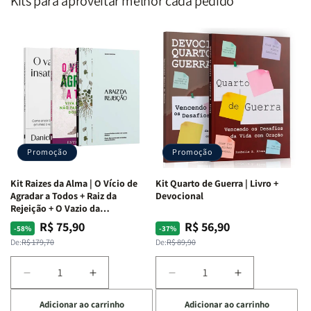
Kits para aproveitar melhor cada pedido
Promoção
Promoção
Kit Raizes da Alma | O Vício de
Kit Quarto de Guerra | Livro +
Agradar a Todos + Raiz da
Devocional
Rejeição + O Vazio da
Insatisfação.
R$ 75,90
R$ 56,90
Preço
Preço
Preço
Preço
-58%
-37%
normal
promocional
normal
promocional
De:
R$ 179,70
De:
R$ 89,90
Diminuir
Aumentar
Diminuir
Aumentar
a
a
a
a
Adicionar ao carrinho
Adicionar ao carrinho
quantidade
quantidade
quantidade
quantidade