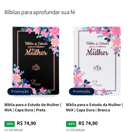
Segundo
Segundo
Homem
Homem
o
o
|
|
Bíblias para aprofundar sua fé
Coração
Coração
Equipe
Equipe
de
de
Teológica
Teológica
Deus
Deus
Penkal
Penkal
|
|
Adriel
Adriel
Ribeiro
Ribeiro
Promoção
Promoção
Bíblia para o Estudo da Mulher |
Bíblia para o Estudo da Mulher |
NVA | Capa Dura | Preta
NVA | Capa Dura | Branca
R$ 74,90
R$ 74,90
Preço
Preço
Preço
Preço
-50%
-50%
normal
promocional
normal
promocional
De:
R$ 149,80
De:
R$ 149,80