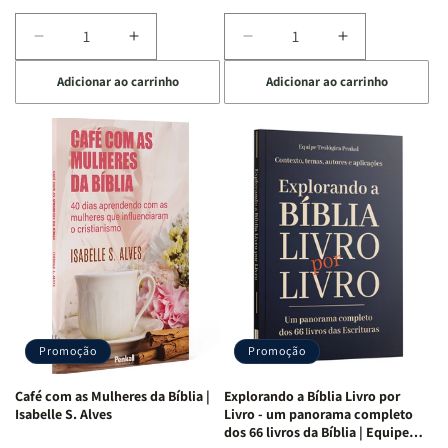
Diminuir
Aumentar
Diminuir
Aumentar
a
a
a
a
Adicionar ao carrinho
Adicionar ao carrinho
quantidade
quantidade
quantidade
quantidade
de
de
de
de
Bíblia
Bíblia
Bíblia
Bíblia
para
para
para
para
o
o
o
o
Estudo
Estudo
Estudo
Estudo
da
da
da
da
Mulher
Mulher
Mulher
Mulher
|
|
|
|
NVA
NVA
NVA
NVA
|
|
|
|
Capa
Capa
Capa
Capa
Dura
Dura
Dura
Dura
Promoção
Promoção
|
|
|
|
Preta
Preta
Branca
Branca
Café com as Mulheres da Bíblia |
Explorando a Bíblia Livro por
Isabelle S. Alves
Livro - um panorama completo
dos 66 livros da Bíblia | Equipe