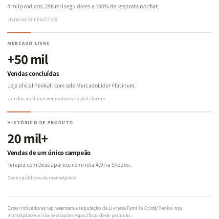
4 mil produtos, 298 mil seguidores e 100% de resposta no chat.
Livrarias Família Cristã
MERCADO LIVRE
+50 mil
Vendas concluídas
Loja oficial Penkall com selo MercadoLíder Platinum.
Um dos melhores vendedores da plataforma
HISTÓRICO DE PRODUTO
20 mil+
Vendas de um único campeão
Terapia com Deus aparece com nota 4,9 na Shopee.
Dados públicos do marketplace
Estes indicadores representam a reputação da Livraria Família Cristã/Penkal nos
marketplaces e não avaliações específicas deste produto.