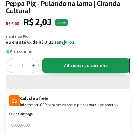
na
Peppa Pig - Pulando na lama | Ciranda
janela
Cultural
modal
R$ 2,03
Preço
Preço
-66%
R$ 6,00
normal
promocional
à vista no Pix
ou em até
6x
de R$ 0,33
sem juros
Em estoque
Quantidade
Adicionar ao carrinho
Diminuir
Aumentar
a
a
quantidade
quantidade
de
de
Peppa
Peppa
Calcule o frete
Pig
Pig
Informe seu CEP para ver valores e prazos para este produto.
-
-
Pulando
Pulando
CEP de entrega
na
na
lama
lama
|
|