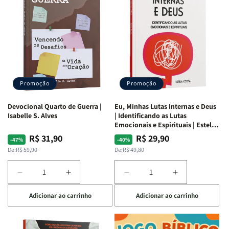
Promoção
Promoção
Devocional Quarto de Guerra |
Eu, Minhas Lutas Internas e Deus
Isabelle S. Alves
| Identificando as Lutas
Emocionais e Espirituais | Estela
Costa
R$ 31,90
R$ 29,90
Preço
Preço
Preço
Preço
-47%
-40%
normal
promocional
normal
promocional
De:
R$ 59,90
De:
R$ 49,80
Diminuir
Aumentar
Diminuir
Aumentar
a
a
a
a
Adicionar ao carrinho
Adicionar ao carrinho
quantidade
quantidade
quantidade
quantidade
de
de
de
de
Devocional
Devocional
Eu,
Eu,