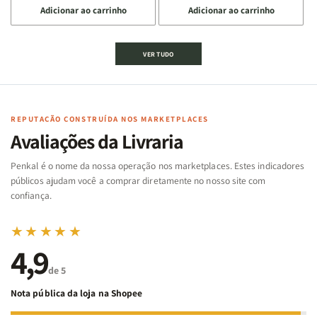
Adicionar ao carrinho
Adicionar ao carrinho
quantidade
quantidade
quantidade
quantidade
de
de
de
de
Jogo
Jogo
Jogo
Jogo
VER TUDO
Bíblico
Bíblico
da
da
de
de
memória
memória
Cartas
Cartas
|
|
|
|
Arca
Arca
Famílias
Famílias
de
de
REPUTAÇÃO CONSTRUÍDA NOS MARKETPLACES
da
da
Noé
Noé
Avaliações da Livraria
Bíblia
Bíblia
-
-
Penkal é o nome da nossa operação nos marketplaces. Estes indicadores
Penkal
Penkal
públicos ajudam você a comprar diretamente no nosso site com
confiança.
★★★★★
4,9
de 5
Nota pública da loja na Shopee