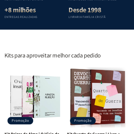
+8 milhões
Desde 1998
ENTREGAS REALIZADAS
LIVRARIA FAMÍLIA CRISTÃ
Kits para aproveitar melhor cada pedido
Promoção
Promoção
Kit Raizes da Alma | O Vício de
Kit Quarto de Guerra | Livro +