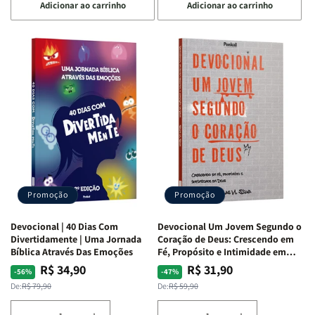
Adicionar ao carrinho
Adicionar ao carrinho
quantidade
quantidade
quantidade
quantidade
de
de
de
de
Devocional
Devocional
Devocional
Devocional
Quarto
Quarto
Café
Café
de
de
com
com
Guerra
Guerra
Mulheres
Mulheres
|
|
da
da
Isabelle
Isabelle
Bíblia
Bíblia
S.
S.
|
|
Alves
Alves
Equipe
Equipe
Teológica
Teológica
Penkal
Penkal
Promoção
Promoção
Devocional | 40 Dias Com
Devocional Um Jovem Segundo o
Divertidamente | Uma Jornada
Coração de Deus: Crescendo em
Bíblica Através Das Emoções
Fé, Propósito e Intimidade em
Deus
R$ 34,90
R$ 31,90
Preço
Preço
Preço
Preço
-56%
-47%
normal
promocional
normal
promocional
De:
R$ 79,90
De:
R$ 59,90