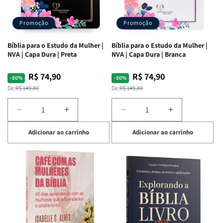
Promoção
Promoção
Bíblia para o Estudo da Mulher |
Bíblia para o Estudo da Mulher |
NVA | Capa Dura | Preta
NVA | Capa Dura | Branca
R$ 74,90
R$ 74,90
Preço
Preço
Preço
Preço
-50%
-50%
normal
promocional
normal
promocional
De:
R$ 149,80
De:
R$ 149,80
Diminuir
Aumentar
Diminuir
Aumentar
a
a
a
a
Adicionar ao carrinho
Adicionar ao carrinho
quantidade
quantidade
quantidade
quantidade
de
de
de
de
Bíblia
Bíblia
Bíblia
Bíblia
para
para
para
para
o
o
o
o
Estudo
Estudo
Estudo
Estudo
da
da
da
da
Mulher
Mulher
Mulher
Mulher
|
|
|
|