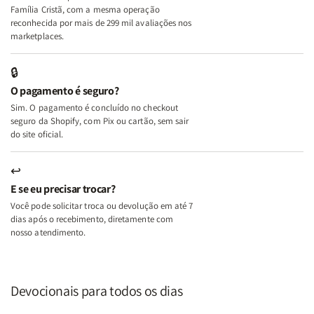
+
+
Família Cristã, com a mesma operação
A
A
reconhecida por mais de 299 mil avaliações nos
Mulher
Mulher
marketplaces.
que
que
Edifica
Edifica
🔒
o
o
O pagamento é seguro?
Lar
Lar
Sim. O pagamento é concluído no checkout
seguro da Shopify, com Pix ou cartão, sem sair
do site oficial.
↩
E se eu precisar trocar?
Você pode solicitar troca ou devolução em até 7
dias após o recebimento, diretamente com
nosso atendimento.
Devocionais para todos os dias