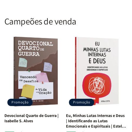
Campeões de venda
Promoção
Promoção
Devocional Quarto de Guerra |
Eu, Minhas Lutas Internas e Deus
Isabelle S. Alves
| Identificando as Lutas
Emocionais e Espirituais | Estela
Costa