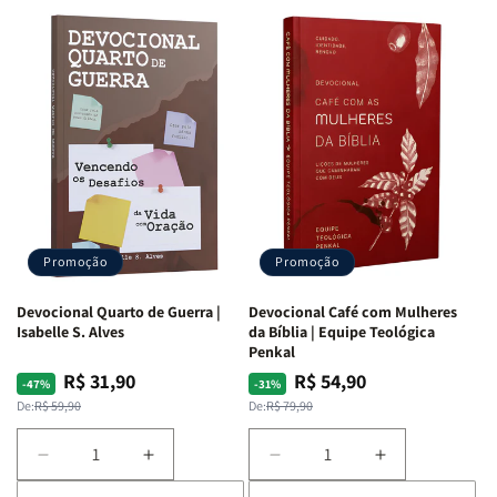
Promoção
Promoção
Devocional Quarto de Guerra |
Devocional Café com Mulheres
Isabelle S. Alves
da Bíblia | Equipe Teológica
Penkal
R$ 31,90
R$ 54,90
Preço
Preço
Preço
Preço
-47%
-31%
normal
promocional
normal
promocional
De:
R$ 59,90
De:
R$ 79,90
Diminuir
Aumentar
Diminuir
Aumentar
a
a
a
a