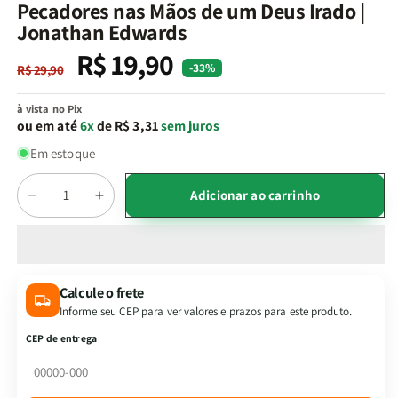
na
Pecadores nas Mãos de um Deus Irado |
janela
Jonathan Edwards
modal
R$ 19,90
Preço
Preço
-33%
R$ 29,90
normal
promocional
à vista no Pix
ou em até
6x
de R$ 3,31
sem juros
Em estoque
Quantidade
Adicionar ao carrinho
Diminuir
Aumentar
a
a
quantidade
quantidade
de
de
Pecadores
Pecadores
Calcule o frete
nas
nas
Informe seu CEP para ver valores e prazos para este produto.
Mãos
Mãos
de
de
CEP de entrega
um
um
Deus
Deus
Irado
Irado