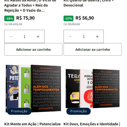
Agradar a Todos + Raiz da
Devocional
Rejeição + O Vazio da
Insatisfação.
R$ 75,90
R$ 56,90
Preço
Preço
Preço
Preço
-58%
-37%
normal
promocional
normal
promocional
De:
R$ 179,70
De:
R$ 89,90
Diminuir
Aumentar
Diminuir
Aumentar
a
a
a
a
Adicionar ao carrinho
Adicionar ao carrinho
quantidade
quantidade
quantidade
quantidade
de
de
de
de
Kit
Kit
Kit
Kit
Raizes
Raizes
Quarto
Quarto
da
da
de
de
Alma
Alma
Guerra
Guerra
|
|
|
|
O
O
Livro
Livro
Vício
Vício
+
+
de
de
Devocional
Devocional
Agradar
Agradar
Promoção
Promoção
a
a
Todos
Todos
Kit Mente em Ação | Potencialize
Kit Deus, Emoções e Identidade |