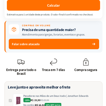
|
|
Calcular
Jonathan
Jonathan
Edwards
Edwards
Estimativa para 1 unidade deste produto. O valor final é confirmado no checkout.
COMPRAS EM VOLUME
Precisa de uma quantidade maior?
Atendimento para igrejas, livrarias, eventos e grupos.
Falar sobre atacado
Entrega para todo o
Troca em 7 dias
Compra segura
Brasil
Leve junto e aproveite melhor o frete
Pecadores nas Mãos de um Deus Irado | Jonathan Edwards
R$ 19,90
R$ 29,90
-33%
No combo:
R$ 16,92
15% OFF extra