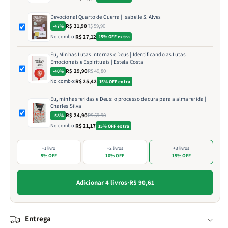
Devocional Quarto de Guerra | Isabelle S. Alves
R$ 31,90
R$ 59,90
-47%
No combo:
R$ 27,12
15% OFF extra
Eu, Minhas Lutas Internas e Deus | Identificando as Lutas
Emocionais e Espirituais | Estela Costa
R$ 29,90
R$ 49,80
-40%
No combo:
R$ 25,42
15% OFF extra
Eu, minhas feridas e Deus: o processo de cura para a alma ferida |
Charles Silva
R$ 24,90
R$ 59,90
-58%
No combo:
R$ 21,17
15% OFF extra
+1 livro
+2 livros
+3 livros
5% OFF
10% OFF
15% OFF
Adicionar 4 livros
·
R$ 90,61
Entrega