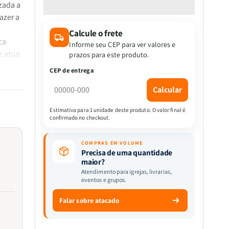
quantidade
quantidade
izada a
de
de
azer a
Os
Os
Calcule o frete
Presentes
Presentes
ca
do
do
Informe seu CEP para ver valores e
e atua
Espírito
Espírito
prazos para este produto.
Santo
Santo
CEP de entrega
|
|
Charles
Charles
Calcular
Spurgeon
Spurgeon
&amp;
&amp;
Estimativa para 1 unidade deste produto. O valor final é
confirmado no checkout.
R.
R.
A.
A.
Torrey
Torrey
COMPRAS EM VOLUME
Precisa de uma quantidade
maior?
Atendimento para igrejas, livrarias,
eventos e grupos.
Falar sobre atacado