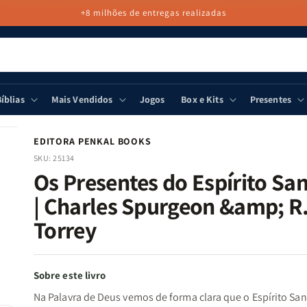
+8 milhões de entregas realizadas
íblias
Mais Vendidos
Jogos
Box e Kits
Presentes
EDITORA PENKAL BOOKS
SKU:
25134
Os Presentes do Espírito Sa
| Charles Spurgeon &amp; R.
Torrey
Sobre este livro
Na Palavra de Deus vemos de forma clara que o Espírito Sa