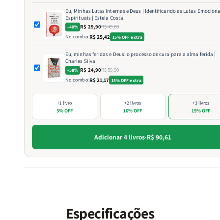
Eu, Minhas Lutas Internas e Deus | Identificando as Lutas Emociona
Espirituais | Estela Costa
R$ 29,90
R$ 49,80
-40%
No combo:
R$ 25,42
15% OFF extra
Eu, minhas feridas e Deus: o processo de cura para a alma ferida |
Charles Silva
R$ 24,90
R$ 59,90
-58%
No combo:
R$ 21,17
15% OFF extra
+1 livro
+2 livros
+3 livros
5% OFF
10% OFF
15% OFF
Adicionar 4 livros
·
R$ 90,61
Especificações