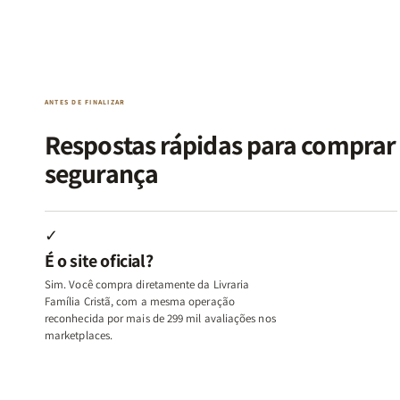
Kit
Kit
Kit
Kit
Raizes
Raizes
Quarto
Quarto
da
da
de
de
Alma
Alma
Guerra
Guerra
|
|
|
|
O
O
Livro
Livro
ANTES DE FINALIZAR
Vício
Vício
+
+
de
de
Devocional
Devocion
Respostas rápidas para compra
Agradar
Agradar
segurança
a
a
Todos
Todos
+
+
Raiz
Raiz
✓
da
da
É o site oficial?
Rejeição
Rejeição
+
+
Sim. Você compra diretamente da Livraria
O
O
Família Cristã, com a mesma operação
Vazio
Vazio
reconhecida por mais de 299 mil avaliações nos
marketplaces.
da
da
Insatisfação.
Insatisfação.