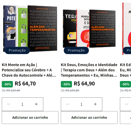
Promoção
Promoção
P
Kit Mente em Ação |
Kit Deus, Emoções e Identidade
Kit Ed
Potencialize seu Cérebro + A
| Terapia com Deus + Além dos
Eu, Mi
Chave do Autocontrole + Além
Temperamentos + Eu, Minhas
Deus +
dos Temperamentos
Feridas e Deus
Lar
R$ 64,70
R$ 64,90
Preço
Preço
Preço
Preço
Pre
Pre
-50%
-50%
-50%
normal
promocional
normal
promocional
nor
pro
De:
R$ 129,40
De:
R$ 129,80
De:
R$ 9
Diminuir
Aumentar
Diminuir
Aumentar
D
a
a
a
a
a
Adicionar ao carrinho
Adicionar ao carrinho
de
quantidade
quantidade
quantidade
quantidade
q
de
de
de
de
d