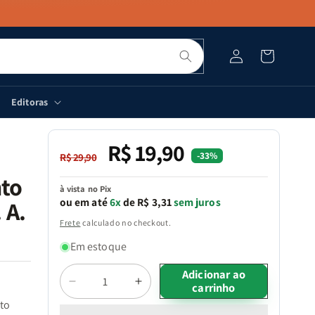
Pesquisar
Fazer
Carrinho
login
Editoras
R$ 19,90
Preço
Preço
-33%
R$ 29,90
normal
promocional
nto
à vista no Pix
ou em até
6x
de R$ 3,31
sem juros
 A.
Frete
calculado no checkout.
Em estoque
Quantidade
Adicionar ao
carrinho
Diminuir
Aumentar
a
a
nto