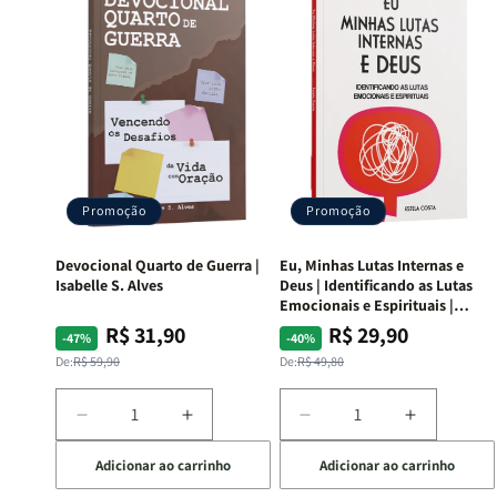
Promoção
Promoção
Devocional Quarto de Guerra |
Eu, Minhas Lutas Internas e
Isabelle S. Alves
Deus | Identificando as Lutas
Emocionais e Espirituais |
Estela Costa
R$ 31,90
R$ 29,90
Preço
Preço
Preço
Preço
-47%
-40%
normal
promocional
normal
promocional
De:
R$ 59,90
De:
R$ 49,80
Diminuir
Aumentar
Diminuir
Aumentar
a
a
a
a
Adicionar ao carrinho
Adicionar ao carrinho
quantidade
quantidade
quantidade
quantida
de
de
de
de