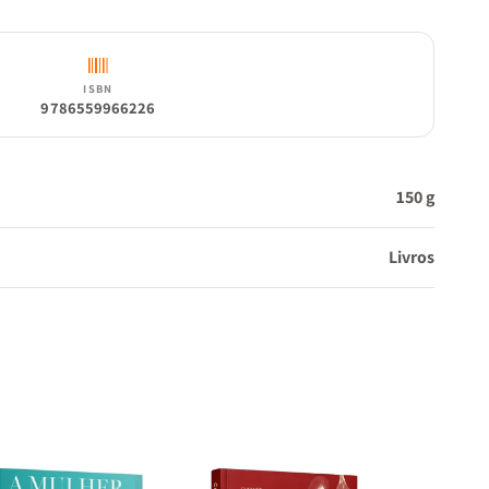
ISBN
9786559966226
150 g
Livros