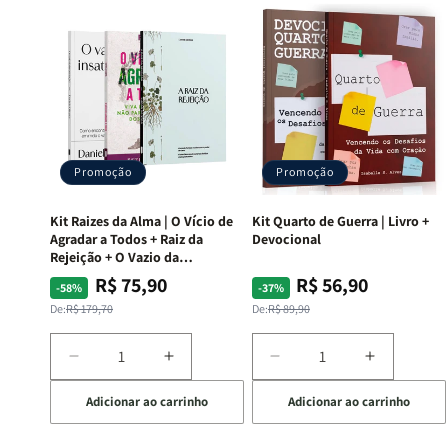
Promoção
Promoção
Kit Raizes da Alma | O Vício de
Kit Quarto de Guerra | Livro +
Agradar a Todos + Raiz da
Devocional
Rejeição + O Vazio da
Insatisfação.
R$ 75,90
R$ 56,90
Preço
Preço
Preço
Preço
-58%
-37%
normal
promocional
normal
promocional
De:
R$ 179,70
De:
R$ 89,90
Diminuir
Aumentar
Diminuir
Aumentar
a
a
a
a
Adicionar ao carrinho
Adicionar ao carrinho
quantidade
quantidade
quantidade
quantida
de
de
de
de