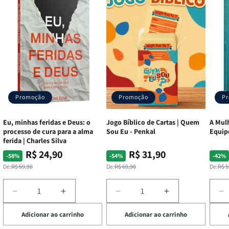
Promoção
Promoção
P
Eu, minhas feridas e Deus: o
Jogo Bíblico de Cartas | Quem
A Mulh
processo de cura para a alma
Sou Eu - Penkal
Equip
ferida | Charles Silva
R$ 24,90
R$ 31,90
Preço
Preço
Preço
Preço
Pre
Pre
-58%
-54%
-42%
normal
promocional
normal
promocional
nor
pro
De:
R$ 59,90
De:
R$ 69,90
De:
R$ 5
Diminuir
Aumentar
Diminuir
Aumentar
D
a
a
a
a
a
Adicionar ao carrinho
Adicionar ao carrinho
de
quantidade
quantidade
quantidade
quantidade
q
de
de
de
de
d