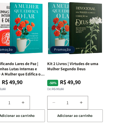
romoção
Promoção
ificando Lares de Paz |
Kit 2 Livros | Virtudes de uma
nhas Lutas Internas e
Mulher Segundo Deus
 A Mulher que Edifica o
R$ 49,90
R$ 49,90
ço
ço
Preço
Preço
-50%
mal
mocional
normal
promocional
9,80
De:
R$ 99,80
iminuir
Aumentar
Diminuir
Aumentar
a
a
a
Adicionar ao carrinho
Adicionar ao carrinho
uantidade
quantidade
quantidade
quantidade
e
de
de
de