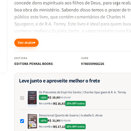
concede dons espirituais aos filhos de Deus, para seja real
boa obra do ministério. Sabendo disso temos o prazer de tr
público este livro, que contém comentários de Charles H.
Spurgeon, e de R.A. Torrey. Este livro é ideal para quem bus
conhecer melhor o Espírito Santo, e saber também como El
em nós.
Ver mais
EDITORA
ISBN
EDITORA PENKAL BOOKS
9786559966226
Leve junto e aproveite melhor o frete
Os Presentes do Espírito Santo | Charles Spurgeon & R. A. Torrey
R$ 19,90
R$ 29,90
-33%
No combo:
R$ 16,92
15% OFF extra
Devocional Quarto de Guerra | Isabelle S. Alves
R$ 31,90
R$ 59,90
-47%
No combo:
R$ 27,12
15% OFF extra