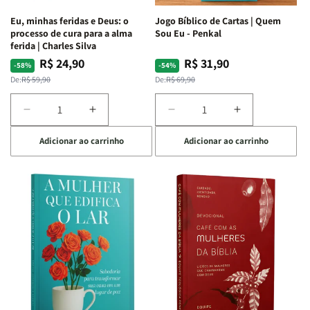
Espirituais
Espirituais
Eu, minhas feridas e Deus: o
Jogo Bíblico de Cartas | Quem
|
|
processo de cura para a alma
Sou Eu - Penkal
Estela
Estela
ferida | Charles Silva
Costa
Costa
R$ 24,90
R$ 31,90
Preço
Preço
Preço
Preço
-58%
-54%
normal
promocional
normal
promocional
De:
R$ 59,90
De:
R$ 69,90
Diminuir
Aumentar
Diminuir
Aumentar
a
a
a
a
Adicionar ao carrinho
Adicionar ao carrinho
quantidade
quantidade
quantidade
quantidade
de
de
de
de
Eu,
Eu,
Jogo
Jogo
minhas
minhas
Bíblico
Bíblico
feridas
feridas
de
de
e
e
Cartas
Cartas
Deus:
Deus:
|
|
o
o
Quem
Quem
processo
processo
Sou
Sou
de
de
Eu
Eu
cura
cura
-
-
para
para
Penkal
Penkal