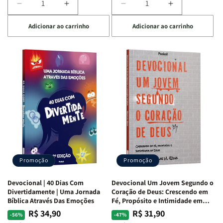
Diminuir
Aumentar
Diminuir
Aumentar
a
a
a
a
Adicionar ao carrinho
Adicionar ao carrinho
quantidade
quantidade
quantidade
quantidade
de
de
de
de
Devocional
Devocional
Devocional
Devocional
Quarto
Quarto
Café
Café
de
de
com
com
Guerra
Guerra
Mulheres
Mulheres
|
|
da
da
Isabelle
Isabelle
Bíblia
Bíblia
S.
S.
|
|
Alves
Alves
Equipe
Equipe
Teológica
Teológica
Penkal
Penkal
Promoção
Promoção
Devocional | 40 Dias Com
Devocional Um Jovem Segundo o
Divertidamente | Uma Jornada
Coração de Deus: Crescendo em
Bíblica Através Das Emoções
Fé, Propósito e Intimidade em
Deus
R$ 34,90
R$ 31,90
Preço
Preço
Preço
Preço
-56%
-47%