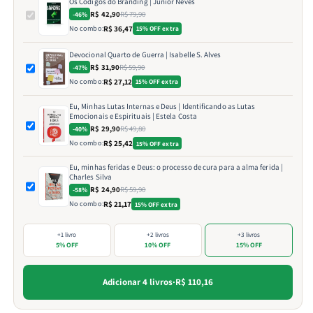
Os Códigos do Branding | Junior Neves
R$ 42,90
R$ 79,90
-46%
No combo:
R$ 36,47
15% OFF extra
Devocional Quarto de Guerra | Isabelle S. Alves
R$ 31,90
R$ 59,90
-47%
No combo:
R$ 27,12
15% OFF extra
Eu, Minhas Lutas Internas e Deus | Identificando as Lutas
Emocionais e Espirituais | Estela Costa
R$ 29,90
R$ 49,80
-40%
No combo:
R$ 25,42
15% OFF extra
Eu, minhas feridas e Deus: o processo de cura para a alma ferida |
Charles Silva
R$ 24,90
R$ 59,90
-58%
No combo:
R$ 21,17
15% OFF extra
+1 livro
+2 livros
+3 livros
5% OFF
10% OFF
15% OFF
Adicionar 4 livros
·
R$ 110,16