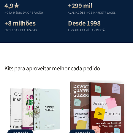
Teológica
Teológica
Teológica
Teológica
4,9★
+299 mil
Penkal
Penkal
Penkal
Penkal
NOTA MÉDIA DA OPERAÇÃO
AVALIAÇÕES NOS MARKETPLACES
+8 milhões
Desde 1998
ENTREGAS REALIZADAS
LIVRARIA FAMÍLIA CRISTÃ
Kits para aproveitar melhor cada pedido
Promoção
Promoção