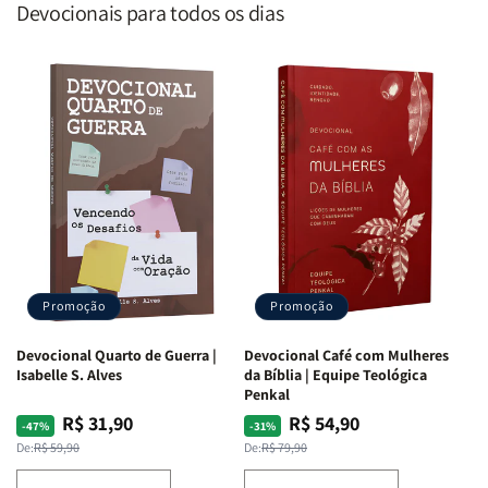
Devocionais para todos os dias
Promoção
Promoção
Devocional Quarto de Guerra |
Devocional Café com Mulheres
Isabelle S. Alves
da Bíblia | Equipe Teológica
Penkal
R$ 31,90
R$ 54,90
Preço
Preço
Preço
Preço
-47%
-31%
normal
promocional
normal
promocional
De:
R$ 59,90
De:
R$ 79,90