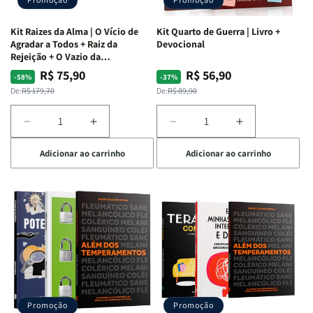
Kit Raizes da Alma | O Vício de
Kit Quarto de Guerra | Livro +
Agradar a Todos + Raiz da
Devocional
Rejeição + O Vazio da
Insatisfação.
R$ 75,90
R$ 56,90
Preço
Preço
Preço
Preço
-58%
-37%
normal
promocional
normal
promocional
De:
R$ 179,70
De:
R$ 89,90
Diminuir
Aumentar
Diminuir
Aumentar
a
a
a
a
Adicionar ao carrinho
Adicionar ao carrinho
quantidade
quantidade
quantidade
quantidade
de
de
de
de
Kit
Kit
Kit
Kit
Raizes
Raizes
Quarto
Quarto
da
da
de
de
Alma
Alma
Guerra
Guerra
|
|
|
|
O
O
Livro
Livro
Vício
Vício
+
+
de
de
Devocional
Devocional
Agradar
Agradar
Promoção
Promoção