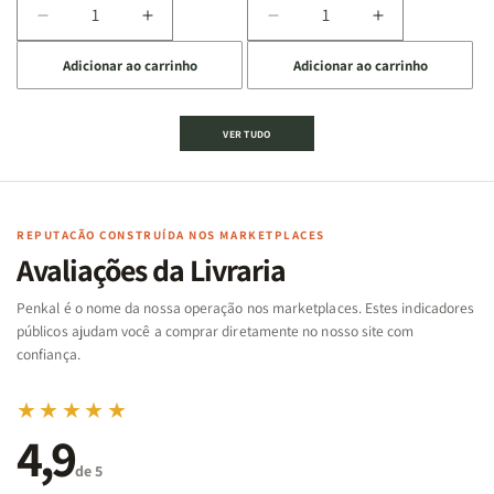
Diminuir
Aumentar
Diminuir
Aumentar
a
a
a
a
Adicionar ao carrinho
Adicionar ao carrinho
quantidade
quantidade
quantidade
quantidade
de
de
de
de
Jogo
Jogo
Jogo
Jogo
VER TUDO
Bíblico
Bíblico
da
da
de
de
memória
memória
Cartas
Cartas
|
|
|
|
Arca
Arca
Famílias
Famílias
de
de
REPUTAÇÃO CONSTRUÍDA NOS MARKETPLACES
da
da
Noé
Noé
Avaliações da Livraria
Bíblia
Bíblia
-
-
Penkal é o nome da nossa operação nos marketplaces. Estes indicadores
Penkal
Penkal
públicos ajudam você a comprar diretamente no nosso site com
confiança.
★★★★★
4,9
de 5