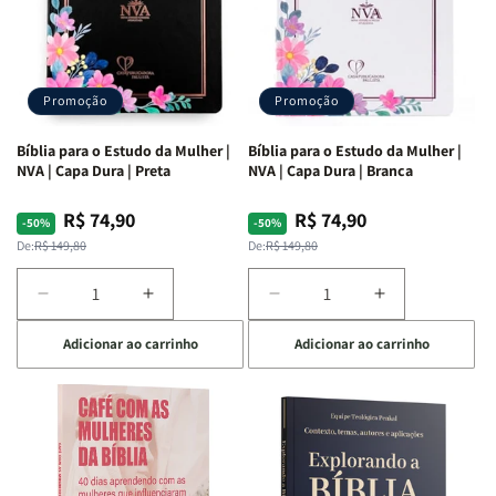
Promoção
Promoção
Bíblia para o Estudo da Mulher |
Bíblia para o Estudo da Mulher |
NVA | Capa Dura | Preta
NVA | Capa Dura | Branca
R$ 74,90
R$ 74,90
Preço
Preço
Preço
Preço
-50%
-50%
normal
promocional
normal
promocional
De:
R$ 149,80
De:
R$ 149,80
Diminuir
Aumentar
Diminuir
Aumentar
a
a
a
a
Adicionar ao carrinho
Adicionar ao carrinho
quantidade
quantidade
quantidade
quantidade
de
de
de
de
Bíblia
Bíblia
Bíblia
Bíblia
para
para
para
para
o
o
o
o
Estudo
Estudo
Estudo
Estudo
da
da
da
da