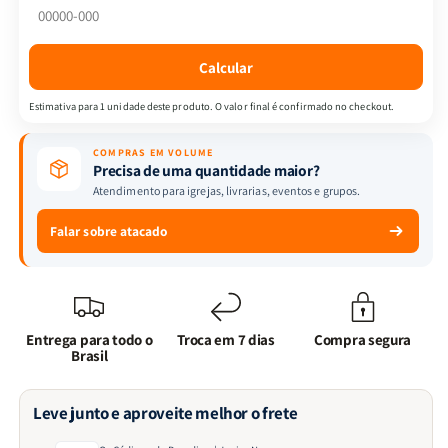
Junior
Junior
Neves
Neves
Calcular
Estimativa para 1 unidade deste produto. O valor final é confirmado no checkout.
COMPRAS EM VOLUME
Precisa de uma quantidade maior?
Atendimento para igrejas, livrarias, eventos e grupos.
Falar sobre atacado
Entrega para todo o
Troca em 7 dias
Compra segura
Brasil
Leve junto e aproveite melhor o frete