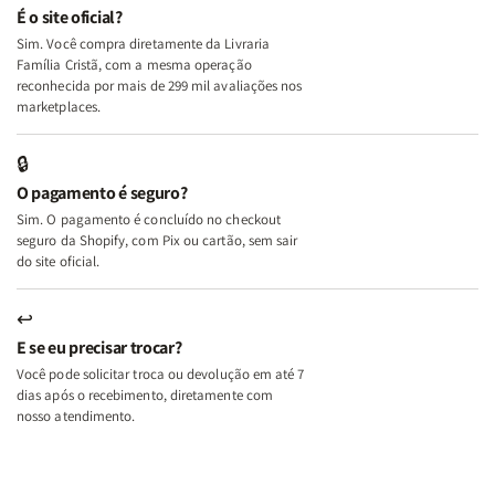
e
e
É o site oficial?
Deus
Deus
Sim. Você compra diretamente da Livraria
+
+
Família Cristã, com a mesma operação
A
A
reconhecida por mais de 299 mil avaliações nos
Mulher
Mulher
marketplaces.
que
que
Edifica
Edifica
🔒
o
o
O pagamento é seguro?
Lar
Lar
Sim. O pagamento é concluído no checkout
seguro da Shopify, com Pix ou cartão, sem sair
do site oficial.
↩
E se eu precisar trocar?
Você pode solicitar troca ou devolução em até 7
dias após o recebimento, diretamente com
nosso atendimento.