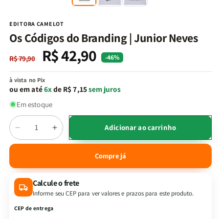
na
n
janela
j
modal
m
EDITORA CAMELOT
Os Códigos do Branding | Junior Neves
R$ 42,90
Preço
Preço
-46%
R$ 79,90
normal
promocional
à vista no Pix
ou em até
6x
de R$ 7,15
sem juros
Em estoque
Quantidade
Adicionar ao carrinho
Diminuir
Aumentar
a
a
quantidade
quantidade
Compre já
de
de
Os
Os
Calcule o frete
Códigos
Códigos
do
do
Informe seu CEP para ver valores e prazos para este produto.
Branding
Branding
CEP de entrega
|
|