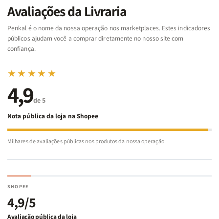
da
da
Noé
Noé
Avaliações da Livraria
Bíblia
Bíblia
-
-
Penkal é o nome da nossa operação nos marketplaces. Estes indicadores
Penkal
Penkal
públicos ajudam você a comprar diretamente no nosso site com
confiança.
★★★★★
4,9
de 5
Nota pública da loja na Shopee
Milhares de avaliações públicas nos produtos da nossa operação.
SHOPEE
4,9/5
Avaliação pública da loja