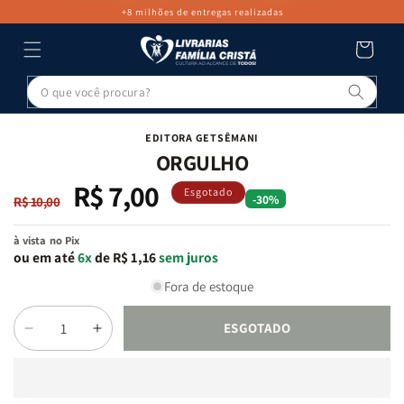
PULAR PARA
+8 milhões de entregas realizadas
O CONTEÚDO
Carrinho
Pesq
PULAR PARA
AS
INFORMAÇÕES
EDITORA GETSÊMANI
DO PRODUTO
ORGULHO
R$ 7,00
Preço
Preço
Esgotado
-30%
R$ 10,00
normal
promocional
à vista no Pix
ou em até
6x
de R$ 1,16
sem juros
Fora de estoque
ESGOTADO
Diminuir
Aumentar
Quantidade
a
a
quantidade
quantidade
de
de