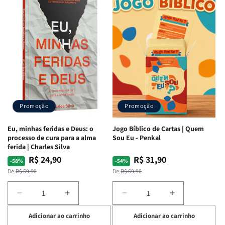
Quarto
Quarto
Minhas
Minhas
de
de
Lutas
Lutas
Guerra
Guerra
Internas
Internas
|
|
e
e
Isabelle
Isabelle
Deus
Deus
S.
S.
|
|
Alves
Alves
Identificando
Identificando
as
as
Lutas
Lutas
Emocionais
Emocionais
Promoção
Promoção
e
e
Espirituais
Espirituais
Eu, minhas feridas e Deus: o
Jogo Bíblico de Cartas | Quem
|
|
processo de cura para a alma
Sou Eu - Penkal
Estela
Estela
ferida | Charles Silva
Costa
Costa
R$ 24,90
R$ 31,90
Preço
Preço
Preço
Preço
-58%
-54%
normal
promocional
normal
promocional
De:
R$ 59,90
De:
R$ 69,90
Diminuir
Aumentar
Diminuir
Aumentar
a
a
a
a
Adicionar ao carrinho
Adicionar ao carrinho
quantidade
quantidade
quantidade
quantidade