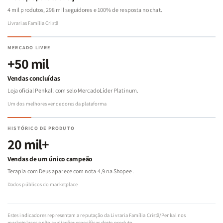
4 mil produtos, 298 mil seguidores e 100% de resposta no chat.
Livrarias Família Cristã
MERCADO LIVRE
+50 mil
Vendas concluídas
Loja oficial Penkall com selo MercadoLíder Platinum.
Um dos melhores vendedores da plataforma
HISTÓRICO DE PRODUTO
20 mil+
Vendas de um único campeão
Terapia com Deus aparece com nota 4,9 na Shopee.
Dados públicos do marketplace
Estes indicadores representam a reputação da Livraria Família Cristã/Penkal nos
marketplaces e não avaliações específicas deste produto.