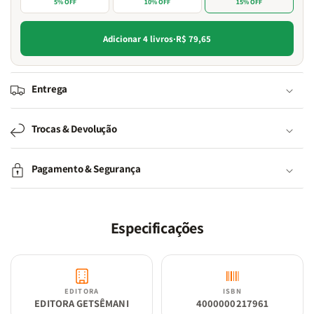
5% OFF
10% OFF
15% OFF
Adicionar 4 livros
·
R$ 79,65
Entrega
Trocas & Devolução
Pagamento & Segurança
Especificações
EDITORA
ISBN
EDITORA GETSÊMANI
4000000217961