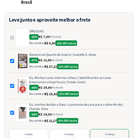
Brasil
Leve junto e aproveite melhor o frete
ORGULHO
R$ 7,00
R$ 10,00
-30%
No combo:
R$ 5,95
15% OFF extra
Devocional Quarto de Guerra | Isabelle S. Alves
R$ 31,90
R$ 59,90
-47%
No combo:
R$ 27,12
15% OFF extra
Eu, Minhas Lutas Internas e Deus | Identificando as Lutas
Emocionais e Espirituais | Estela Costa
R$ 29,90
R$ 49,80
-40%
No combo:
R$ 25,42
15% OFF extra
Eu, minhas feridas e Deus: o processo de cura para a alma ferida |
Charles Silva
R$ 24,90
R$ 59,90
-58%
No combo:
R$ 21,17
15% OFF extra
+1 livro
+2 livros
+3 livros