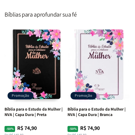
Homem
Homem
Todo
Todo
Segundo
Segundo
Homem
Homem
o
o
|
|
Bíblias para aprofundar sua fé
Coração
Coração
Equipe
Equipe
de
de
Teológica
Teológica
Deus
Deus
Penkal
Penkal
|
|
Adriel
Adriel
Ribeiro
Ribeiro
Promoção
Promoção
Bíblia para o Estudo da Mulher |
Bíblia para o Estudo da Mulher |
NVA | Capa Dura | Preta
NVA | Capa Dura | Branca
R$ 74,90
R$ 74,90
Preço
Preço
Preço
Preço
-50%
-50%
De:
R$ 149,80
De:
R$ 149,80