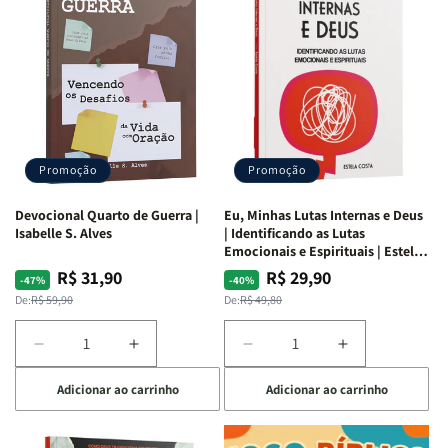
Promoção
Promoção
Devocional Quarto de Guerra |
Eu, Minhas Lutas Internas e Deus
Isabelle S. Alves
| Identificando as Lutas
Emocionais e Espirituais | Estela
Costa
R$ 31,90
R$ 29,90
Preço
Preço
Preço
Preço
-47%
-40%
normal
promocional
normal
promocional
De:
R$ 59,90
De:
R$ 49,80
Diminuir
Aumentar
Diminuir
Aumentar
a
a
a
a
Adicionar ao carrinho
Adicionar ao carrinho
quantidade
quantidade
quantidade
quantidade
de
de
de
de
Devocional
Devocional
Eu,
Eu,