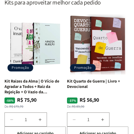
Kits para aproveitar melhor cada pedido
Promoção
Promoção
Kit Raizes da Alma | O Vício de
Kit Quarto de Guerra | Livro +
Agradar a Todos + Raiz da
Devocional
Rejeição + O Vazio da
Insatisfação.
R$ 75,90
R$ 56,90
Preço
Preço
Preço
Preço
-58%
-37%
normal
promocional
normal
promocional
De:
R$ 179,70
De:
R$ 89,90
Diminuir
Aumentar
Diminuir
Aumentar
a
a
a
a
Adicionar ao carrinho
Adicionar ao carrinho