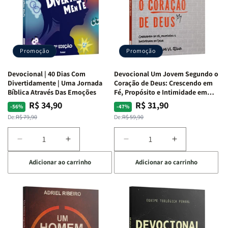
S.
S.
|
|
Alves
Alves
Equipe
Equipe
Teológica
Teológica
Penkal
Penkal
Promoção
Promoção
Devocional | 40 Dias Com
Devocional Um Jovem Segundo o
Divertidamente | Uma Jornada
Coração de Deus: Crescendo em
Bíblica Através Das Emoções
Fé, Propósito e Intimidade em
Deus
R$ 34,90
R$ 31,90
Preço
Preço
Preço
Preço
-56%
-47%
normal
promocional
normal
promocional
De:
R$ 79,90
De:
R$ 59,90
Diminuir
Aumentar
Diminuir
Aumentar
a
a
a
a
Adicionar ao carrinho
Adicionar ao carrinho
quantidade
quantidade
quantidade
quantidade
de
de
de
de
Devocional
Devocional
Devocional
Devocional
|
|
Um
Um
40
40
Jovem
Jovem
Dias
Dias
Segundo
Segundo