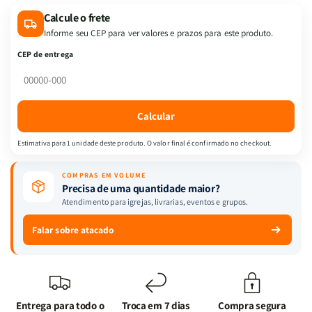
ORGULHO
ORGULHO
Calcule o frete
Informe seu CEP para ver valores e prazos para este produto.
CEP de entrega
Calcular
Estimativa para 1 unidade deste produto. O valor final é confirmado no checkout.
COMPRAS EM VOLUME
Precisa de uma quantidade maior?
Atendimento para igrejas, livrarias, eventos e grupos.
Falar sobre atacado
Entrega para todo o
Troca em 7 dias
Compra segura