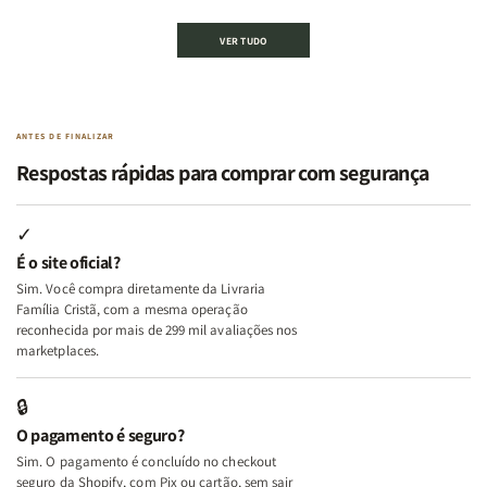
de
de
de
de
Kit
Kit
Kit
Kit
VER TUDO
Edificando
Edificando
2
2
Lares
Lares
Livros
Livros
de
de
|
|
Paz
Paz
Virtudes
Virtudes
|
|
de
de
ANTES DE FINALIZAR
Eu,
Eu,
uma
uma
Respostas rápidas para comprar com segurança
Minhas
Minhas
Mulher
Mulher
Lutas
Lutas
Segundo
Segundo
Internas
Internas
Deus
Deus
✓
e
e
É o site oficial?
Deus
Deus
Sim. Você compra diretamente da Livraria
+
+
Família Cristã, com a mesma operação
A
A
reconhecida por mais de 299 mil avaliações nos
Mulher
Mulher
marketplaces.
que
que
Edifica
Edifica
🔒
o
o
O pagamento é seguro?
Lar
Lar
Sim. O pagamento é concluído no checkout
seguro da Shopify, com Pix ou cartão, sem sair