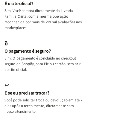
e
e
É o site oficial?
Deus
Deus
Sim. Você compra diretamente da Livraria
+
+
Família Cristã, com a mesma operação
A
A
reconhecida por mais de 299 mil avaliações nos
Mulher
Mulher
marketplaces.
que
que
Edifica
Edifica
🔒
o
o
O pagamento é seguro?
Lar
Lar
Sim. O pagamento é concluído no checkout
seguro da Shopify, com Pix ou cartão, sem sair
do site oficial.
↩
E se eu precisar trocar?
Você pode solicitar troca ou devolução em até 7
dias após o recebimento, diretamente com
nosso atendimento.