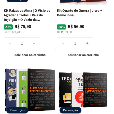
Kit Raizes da Alma | O Vício de
Kit Quarto de Guerra | Livro +
Agradar a Todos + Raiz da
Devocional
Rejeição + O Vazio da
Insatisfação.
R$ 75,90
R$ 56,90
Preço
Preço
Preço
Preço
-58%
-37%
normal
promocional
normal
promocional
De:
R$ 179,70
De:
R$ 89,90
Diminuir
Aumentar
Diminuir
Aumentar
a
a
a
a
Adicionar ao carrinho
Adicionar ao carrinho
quantidade
quantidade
quantidade
quantidade
de
de
de
de
Kit
Kit
Kit
Kit
Raizes
Raizes
Quarto
Quarto
da
da
de
de
Alma
Alma
Guerra
Guerra
|
|
|
|
O
O
Livro
Livro
Vício
Vício
+
+
de
de
Devocional
Devocional
Agradar
Agradar
Promoção
Promoção