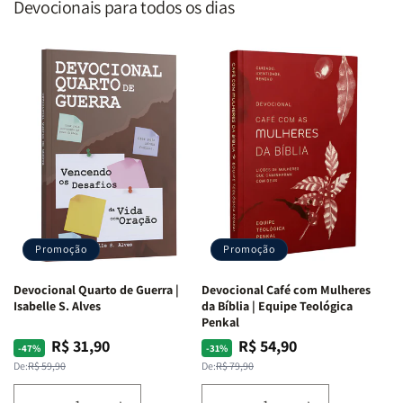
Devocionais para todos os dias
Promoção
Promoção
Devocional Quarto de Guerra |
Devocional Café com Mulheres
Isabelle S. Alves
da Bíblia | Equipe Teológica
Penkal
R$ 31,90
R$ 54,90
Preço
Preço
Preço
Preço
-47%
-31%
normal
promocional
normal
promocional
De:
R$ 59,90
De:
R$ 79,90