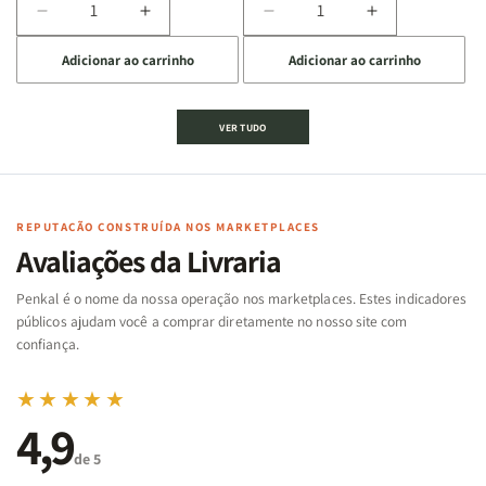
Diminuir
Aumentar
Diminuir
Aumentar
a
a
a
a
Adicionar ao carrinho
Adicionar ao carrinho
quantidade
quantidade
quantidade
quantidade
de
de
de
de
Jogo
Jogo
Jogo
Jogo
VER TUDO
Bíblico
Bíblico
da
da
de
de
memória
memória
Cartas
Cartas
|
|
|
|
Arca
Arca
Famílias
Famílias
de
de
REPUTAÇÃO CONSTRUÍDA NOS MARKETPLACES
da
da
Noé
Noé
Avaliações da Livraria
Bíblia
Bíblia
-
-
Penkal é o nome da nossa operação nos marketplaces. Estes indicadores
Penkal
Penkal
públicos ajudam você a comprar diretamente no nosso site com
confiança.
★★★★★
4,9
de 5