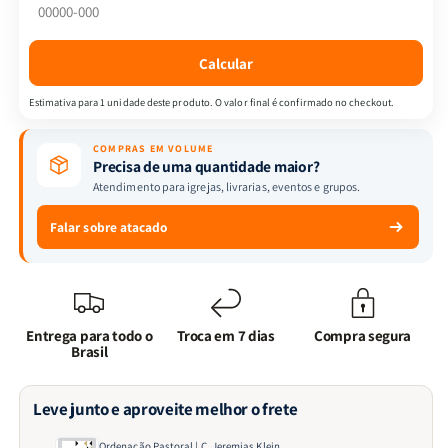
Klein
Klein
Calcular
Estimativa para 1 unidade deste produto. O valor final é confirmado no checkout.
COMPRAS EM VOLUME
Precisa de uma quantidade maior?
Atendimento para igrejas, livrarias, eventos e grupos.
Falar sobre atacado
Entrega para todo o
Troca em 7 dias
Compra segura
Brasil
Leve junto e aproveite melhor o frete
Ordenação Pastoral | C. Jeremias Klein