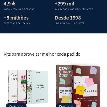
Teológica
Teológica
Teológica
Teológica
4,9★
+299 mil
Penkal
Penkal
Penkal
Penkal
NOTA MÉDIA DA OPERAÇÃO
AVALIAÇÕES NOS MARKETPLACES
+8 milhões
Desde 1998
ENTREGAS REALIZADAS
LIVRARIA FAMÍLIA CRISTÃ
Kits para aproveitar melhor cada pedido
Promoção
Promoção