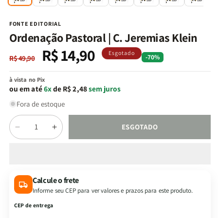
na
n
janela
j
modal
m
FONTE EDITORIAL
Ordenação Pastoral | C. Jeremias Klein
R$ 14,90
Preço
Preço
Esgotado
-70%
R$ 49,90
normal
promocional
à vista no Pix
ou em até
6x
de R$ 2,48
sem juros
Fora de estoque
Quantidade
ESGOTADO
Diminuir
Aumentar
a
a
quantidade
quantidade
de
de
Ordenação
Ordenação
Calcule o frete
Pastoral
Pastoral
Informe seu CEP para ver valores e prazos para este produto.
|
|
C.
C.
CEP de entrega
Jeremias
Jeremias