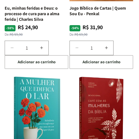
Espirituais
Espirituais
Eu, minhas feridas e Deus: o
Jogo Bíblico de Cartas | Quem
|
|
processo de cura para a alma
Sou Eu - Penkal
Estela
Estela
ferida | Charles Silva
Costa
Costa
R$ 24,90
R$ 31,90
Preço
Preço
Preço
Preço
-58%
-54%
normal
promocional
normal
promocional
De:
R$ 59,90
De:
R$ 69,90
Diminuir
Aumentar
Diminuir
Aumentar
a
a
a
a
Adicionar ao carrinho
Adicionar ao carrinho
quantidade
quantidade
quantidade
quantidade
de
de
de
de
Eu,
Eu,
Jogo
Jogo
minhas
minhas
Bíblico
Bíblico
feridas
feridas
de
de
e
e
Cartas
Cartas
Deus:
Deus:
|
|
o
o
Quem
Quem
processo
processo
Sou
Sou
de
de
Eu
Eu
cura
cura
-
-
para
para
Penkal
Penkal