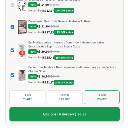
R$ 14,90
R$ 49,90
-70%
No combo:
R$ 12,67
15% OFF extra
Devocional Quarto de Guerra | Isabelle S. Alves
R$ 31,90
R$ 59,90
-47%
No combo:
R$ 27,12
15% OFF extra
Eu, Minhas Lutas Internas e Deus | Identificando as Lutas
Emocionais e Espirituais | Estela Costa
R$ 29,90
R$ 49,80
-40%
No combo:
R$ 25,42
15% OFF extra
Eu, minhas feridas e Deus: o processo de cura para a alma ferida |
Charles Silva
R$ 24,90
R$ 59,90
-58%
No combo:
R$ 21,17
15% OFF extra
+1 livro
+2 livros
+3 livros
5% OFF
10% OFF
15% OFF
Adicionar 4 livros
·
R$ 86,36