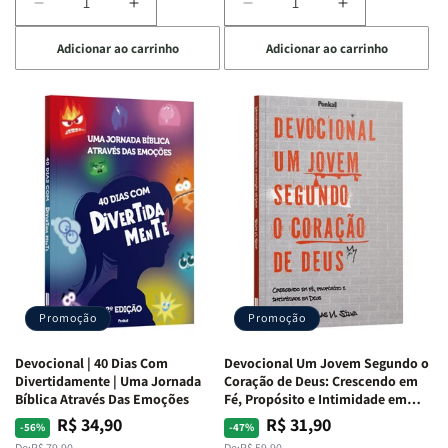
Diminuir
Aumentar
Diminuir
Aumentar
a
a
a
a
Adicionar ao carrinho
Adicionar ao carrinho
quantidade
quantidade
quantidade
quantidade
de
de
de
de
Devocional
Devocional
Devocional
Devocional
Quarto
Quarto
Café
Café
de
de
com
com
Guerra
Guerra
Mulheres
Mulheres
|
|
da
da
Isabelle
Isabelle
Bíblia
Bíblia
S.
S.
|
|
Alves
Alves
Equipe
Equipe
Teológica
Teológica
Penkal
Penkal
Promoção
Promoção
Devocional | 40 Dias Com
Devocional Um Jovem Segundo o
Divertidamente | Uma Jornada
Coração de Deus: Crescendo em
Bíblica Através Das Emoções
Fé, Propósito e Intimidade em
Deus
R$ 34,90
R$ 31,90
Preço
Preço
Preço
Preço
-56%
-47%
De:
R$ 79,90
De:
R$ 59,90