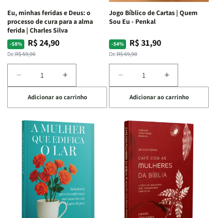
Espirituais
Espirituais
Eu, minhas feridas e Deus: o
Jogo Bíblico de Cartas | Quem
|
|
processo de cura para a alma
Sou Eu - Penkal
Estela
Estela
ferida | Charles Silva
Costa
Costa
R$ 24,90
R$ 31,90
Preço
Preço
Preço
Preço
-58%
-54%
normal
promocional
normal
promocional
De:
R$ 59,90
De:
R$ 69,90
Diminuir
Aumentar
Diminuir
Aumentar
a
a
a
a
Adicionar ao carrinho
Adicionar ao carrinho
quantidade
quantidade
quantidade
quantidade
de
de
de
de
Eu,
Eu,
Jogo
Jogo
minhas
minhas
Bíblico
Bíblico
feridas
feridas
de
de
e
e
Cartas
Cartas
Deus:
Deus:
|
|
o
o
Quem
Quem
processo
processo
Sou
Sou
de
de
Eu
Eu
cura
cura
-
-
para
para
Penkal
Penkal