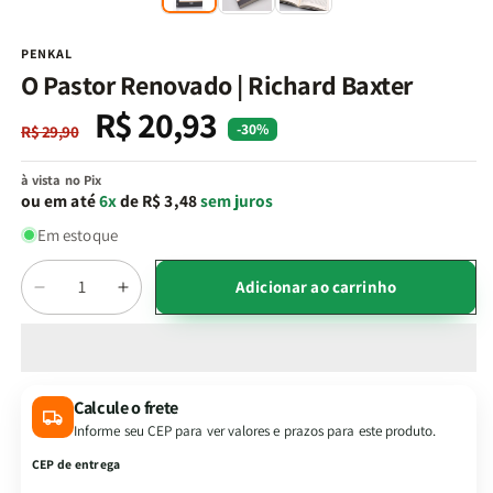
na
n
janela
j
modal
m
PENKAL
O Pastor Renovado | Richard Baxter
R$ 20,93
Preço
Preço
-30%
R$ 29,90
normal
promocional
à vista no Pix
ou em até
6x
de R$ 3,48
sem juros
Em estoque
Quantidade
Adicionar ao carrinho
Diminuir
Aumentar
a
a
quantidade
quantidade
de
de
O
O
Calcule o frete
Pastor
Pastor
Informe seu CEP para ver valores e prazos para este produto.
Renovado
Renovado
|
|
CEP de entrega
Richard
Richard