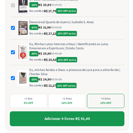
R$ 20,93
R$ 29,90
-30%
No combo:
R$ 17,79
15% OFF extra
Devocional Quarto de Guerra | Isabelle S. Alves
R$ 31,90
R$ 59,90
-47%
No combo:
R$ 27,12
15% OFF extra
Eu, Minhas Lutas Internas e Deus | Identificando as Lutas
Emocionais e Espirituais | Estela Costa
R$ 29,90
R$ 49,80
-40%
No combo:
R$ 25,42
15% OFF extra
Eu, minhas feridas e Deus: o processo de cura para a alma ferida |
Charles Silva
R$ 24,90
R$ 59,90
-58%
No combo:
R$ 21,17
15% OFF extra
+1 livro
+2 livros
+3 livros
5% OFF
10% OFF
15% OFF
Adicionar 4 livros
·
R$ 91,49