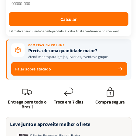
Baxter
Baxter
Calcular
Estimativa para 1 unidade deste produto. O valor final é confirmado no checkout.
COMPRAS EM VOLUME
Precisa de uma quantidade maior?
Atendimento para igrejas, livrarias, eventos e grupos.
Falar sobre atacado
Entrega para todo o
Troca em 7 dias
Compra segura
Brasil
Leve junto e aproveite melhor o frete
O Pastor Renovado | Richard Baxter