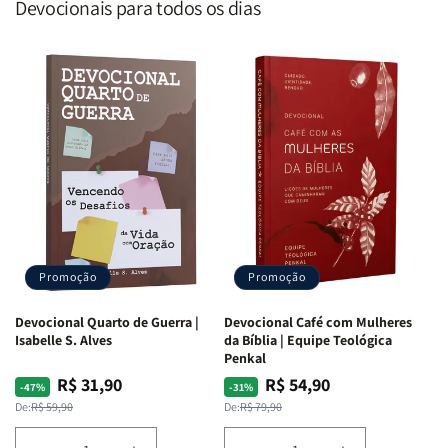
Devocionais para todos os dias
Promoção
Promoção
Devocional Quarto de Guerra |
Devocional Café com Mulheres
Isabelle S. Alves
da Bíblia | Equipe Teológica
Penkal
R$ 31,90
R$ 54,90
Preço
Preço
Preço
Preço
-47%
-31%
normal
promocional
normal
promocional
De:
R$ 59,90
De:
R$ 79,90