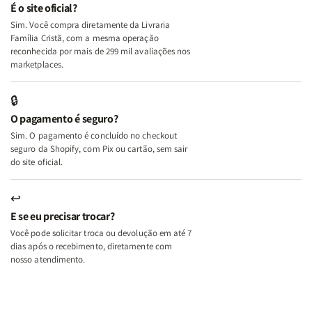
e
e
É o site oficial?
Deus
Deus
Sim. Você compra diretamente da Livraria
+
+
Família Cristã, com a mesma operação
A
A
reconhecida por mais de 299 mil avaliações nos
Mulher
Mulher
marketplaces.
que
que
Edifica
Edifica
🔒
o
o
O pagamento é seguro?
Lar
Lar
Sim. O pagamento é concluído no checkout
seguro da Shopify, com Pix ou cartão, sem sair
do site oficial.
↩
E se eu precisar trocar?
Você pode solicitar troca ou devolução em até 7
dias após o recebimento, diretamente com
nosso atendimento.