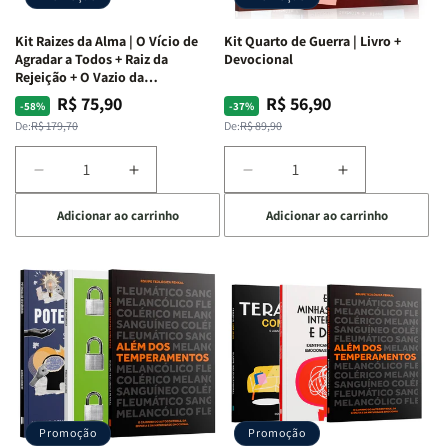
Kit Raizes da Alma | O Vício de
Kit Quarto de Guerra | Livro +
Agradar a Todos + Raiz da
Devocional
Rejeição + O Vazio da
Insatisfação.
R$ 75,90
R$ 56,90
Preço
Preço
Preço
Preço
-58%
-37%
normal
promocional
normal
promocional
De:
R$ 179,70
De:
R$ 89,90
Diminuir
Aumentar
Diminuir
Aumentar
a
a
a
a
Adicionar ao carrinho
Adicionar ao carrinho
quantidade
quantidade
quantidade
quantidade
de
de
de
de
Kit
Kit
Kit
Kit
Raizes
Raizes
Quarto
Quarto
da
da
de
de
Alma
Alma
Guerra
Guerra
|
|
|
|
O
O
Livro
Livro
Vício
Vício
+
+
de
de
Devocional
Devocional
Agradar
Agradar
Promoção
Promoção