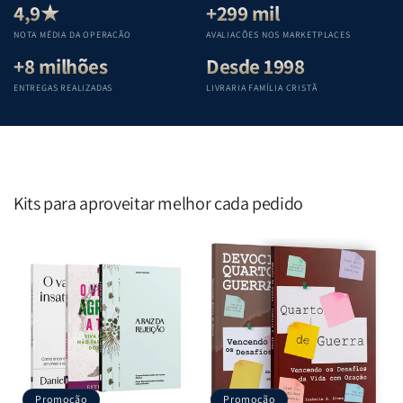
Teológica
Teológica
Teológica
Teológica
4,9★
+299 mil
Penkal
Penkal
Penkal
Penkal
NOTA MÉDIA DA OPERAÇÃO
AVALIAÇÕES NOS MARKETPLACES
+8 milhões
Desde 1998
ENTREGAS REALIZADAS
LIVRARIA FAMÍLIA CRISTÃ
Kits para aproveitar melhor cada pedido
Promoção
Promoção