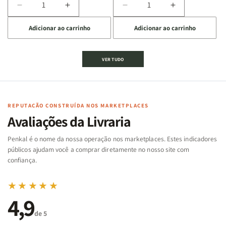
Diminuir
Aumentar
Diminuir
Aumentar
a
a
a
a
Adicionar ao carrinho
Adicionar ao carrinho
quantidade
quantidade
quantidade
quantidade
de
de
de
de
Jogo
Jogo
Jogo
Jogo
VER TUDO
Bíblico
Bíblico
da
da
de
de
memória
memória
Cartas
Cartas
|
|
|
|
Arca
Arca
Famílias
Famílias
de
de
REPUTAÇÃO CONSTRUÍDA NOS MARKETPLACES
da
da
Noé
Noé
Avaliações da Livraria
Bíblia
Bíblia
-
-
Penkal é o nome da nossa operação nos marketplaces. Estes indicadores
Penkal
Penkal
públicos ajudam você a comprar diretamente no nosso site com
confiança.
★★★★★
4,9
de 5