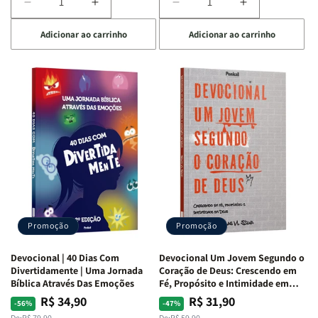
Diminuir
Aumentar
Diminuir
Aumentar
a
a
a
a
Adicionar ao carrinho
Adicionar ao carrinho
quantidade
quantidade
quantidade
quantidade
de
de
de
de
Devocional
Devocional
Devocional
Devocional
Quarto
Quarto
Café
Café
de
de
com
com
Guerra
Guerra
Mulheres
Mulheres
|
|
da
da
Isabelle
Isabelle
Bíblia
Bíblia
S.
S.
|
|
Alves
Alves
Equipe
Equipe
Teológica
Teológica
Penkal
Penkal
Promoção
Promoção
Devocional | 40 Dias Com
Devocional Um Jovem Segundo o
Divertidamente | Uma Jornada
Coração de Deus: Crescendo em
Bíblica Através Das Emoções
Fé, Propósito e Intimidade em
Deus
R$ 34,90
R$ 31,90
Preço
Preço
Preço
Preço
-56%
-47%
De:
R$ 79,90
De:
R$ 59,90