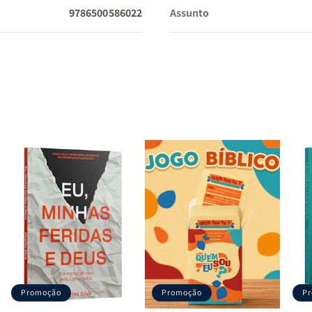
9786500586022
Assunto
Promoção
Promoção
P