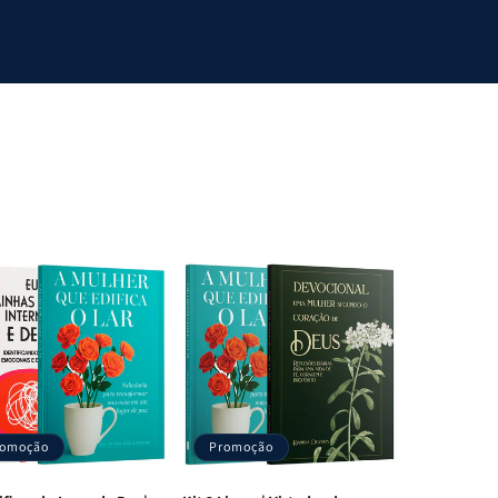
romoção
Promoção