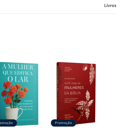
Livros
romoção
Promoção