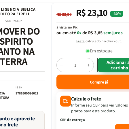
R$ 23,10
ELIGENCIA BIBLICA
Preço
Preço
-30%
EDITORA EIRELI
R$ 33,00
normal
promocional
SKU:
26162
MOVER DO
à vista no Pix
ou em até
6x
de R$ 3,85
sem juros
SPIRITO
Frete
calculado no checkout.
ANTO NA
Em estoque
TERRA
Adicionar 
carrinho
Diminuir
Aumentar
Quantidade
a
a
quantidade
quantidade
Compre já
de
de
ISBN
O
O
CIA
9786500586022
MOVER
MOVER
DITORA
Calcule o frete
DO
DO
Informe seu CEP para ver valores
ESPIRITO
ESPIRITO
prazos para este produto.
SANTO
SANTO
junto e aproveite
CEP de entrega
NA
NA
r o frete
TERRA
TERRA