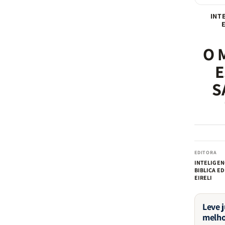
INT
O 
E
S
EDITORA
INTELIGEN
BIBLICA E
EIRELI
Leve 
melho