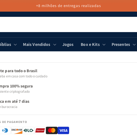
+8 milhões de entregas realizadas
íblias
Mais Vendidos
Jogos
Box e Kits
Presentes
 PARA
MAÇÕES
ODUTO
te para todo o Brasil
eba em casa com todo o cuidado
mpra 100% segura
iente criptografado
oca em até 7 dias
 burocracia
S DE PAGAMENTO