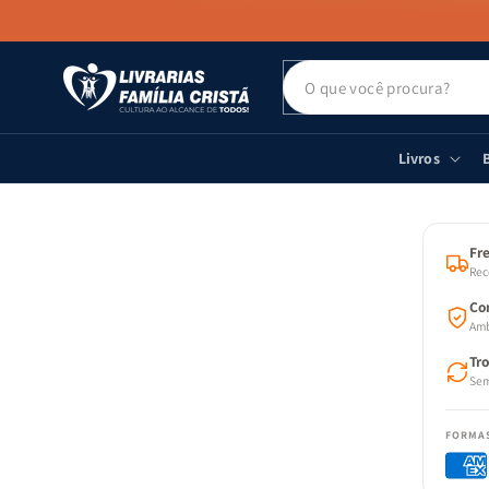
PULAR PARA
O CONTEÚDO
Livros
B
PULAR
AS
INFOR
DO PR
Fre
Rec
Co
Amb
Tr
Sem
FORMA