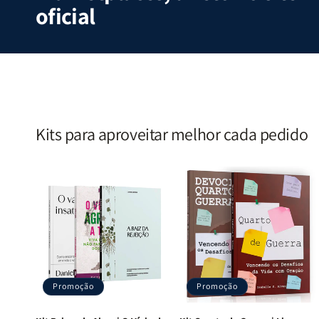
Emocionais
Emociona
oficial
e
e
Espirituais
Espirituai
|
|
Estela
Estela
Costa
Costa
Kits para aproveitar melhor cada pedido
Promoção
Promoção