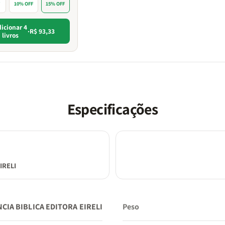
F
10% OFF
15% OFF
icionar 4
·
R$ 93,33
livros
Especificações
IRELI
CIA BIBLICA EDITORA EIRELI
Peso