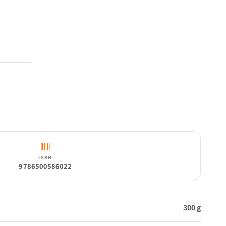
ISBN
9786500586022
300 g