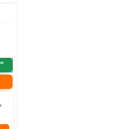
ao
 e