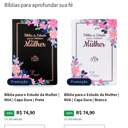
o
o
|
|
Bíblias para aprofundar sua fé
Coração
Coração
Equipe
Equipe
de
de
Teológica
Teológica
Deus
Deus
Penkal
Penkal
|
|
Adriel
Adriel
Ribeiro
Ribeiro
Promoção
Promoção
Bíblia para o Estudo da Mulher |
Bíblia para o Estudo da Mulher |
NVA | Capa Dura | Preta
NVA | Capa Dura | Branca
R$ 74,90
R$ 74,90
Preço
Preço
Preço
Preço
-50%
-50%
normal
promocional
normal
promocional
De:
R$ 149,80
De:
R$ 149,80