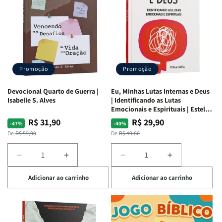
Promoção
Promoção
Devocional Quarto de Guerra |
Eu, Minhas Lutas Internas e Deus
Isabelle S. Alves
| Identificando as Lutas
Emocionais e Espirituais | Estela
Costa
R$ 31,90
R$ 29,90
Preço
Preço
Preço
Preço
-47%
-40%
normal
promocional
normal
promocional
De:
R$ 59,90
De:
R$ 49,80
Diminuir
Aumentar
Diminuir
Aumentar
a
a
a
a
Adicionar ao carrinho
Adicionar ao carrinho
quantidade
quantidade
quantidade
quantidade
de
de
de
de
Devocional
Devocional
Eu,
Eu,
Quarto
Quarto
Minhas
Minhas
de
de
Lutas
Lutas