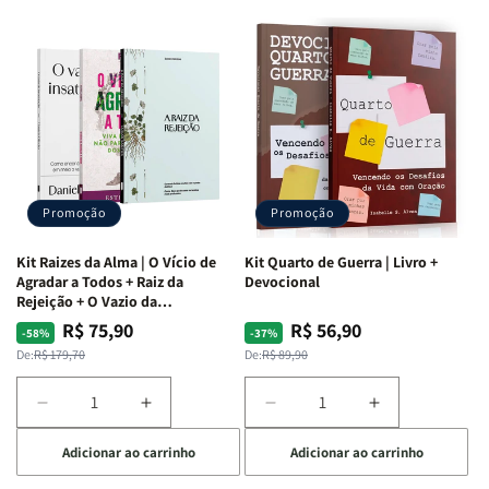
Promoção
Promoção
Kit Raizes da Alma | O Vício de
Kit Quarto de Guerra | Livro +
Agradar a Todos + Raiz da
Devocional
Rejeição + O Vazio da
Insatisfação.
R$ 75,90
R$ 56,90
Preço
Preço
Preço
Preço
-58%
-37%
normal
promocional
normal
promocional
De:
R$ 179,70
De:
R$ 89,90
Diminuir
Aumentar
Diminuir
Aumentar
a
a
a
a
Adicionar ao carrinho
Adicionar ao carrinho
quantidade
quantidade
quantidade
quantidade
de
de
de
de