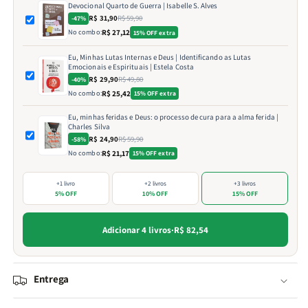
Devocional Quarto de Guerra | Isabelle S. Alves
R$ 31,90
R$ 59,90
-47%
No combo:
R$ 27,12
15% OFF extra
Eu, Minhas Lutas Internas e Deus | Identificando as Lutas
Emocionais e Espirituais | Estela Costa
R$ 29,90
R$ 49,80
-40%
No combo:
R$ 25,42
15% OFF extra
Eu, minhas feridas e Deus: o processo de cura para a alma ferida |
Charles Silva
R$ 24,90
R$ 59,90
-58%
No combo:
R$ 21,17
15% OFF extra
+1 livro
+2 livros
+3 livros
5% OFF
10% OFF
15% OFF
Adicionar 4 livros
·
R$ 82,54
Entrega