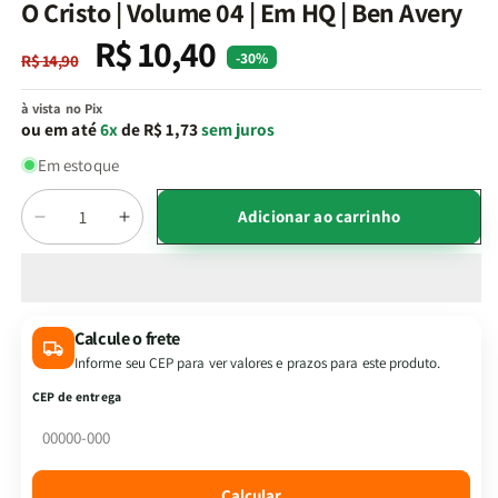
na
O Cristo | Volume 04 | Em HQ | Ben Avery
janela
modal
R$ 10,40
Preço
Preço
-30%
R$ 14,90
normal
promocional
à vista no Pix
ou em até
6x
de R$ 1,73
sem juros
Em estoque
Quantidade
Adicionar ao carrinho
Diminuir
Aumentar
a
a
quantidade
quantidade
de
de
O
O
Calcule o frete
Cristo
Cristo
Informe seu CEP para ver valores e prazos para este produto.
|
|
Volume
Volume
CEP de entrega
04
04
|
|
Em
Em
HQ
HQ
Calcular