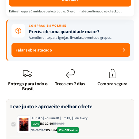
|
|
Ben
Ben
Estimativa para 1 unidade deste produto. O valor final é confirmado no checkout.
Avery
Avery
COMPRAS EM VOLUME
Precisa de uma quantidade maior?
Atendimento para igrejas, livrarias, eventos e grupos.
Falar sobre atacado
Entrega para todo o
Troca em 7 dias
Compra segura
Brasil
Leve junto e aproveite melhor o frete
O Cristo | Volume 04 | Em HQ | Ben Avery
R$ 10,40
R$ 14,90
-30%
No combo:
R$ 8,84
15% OFF extra