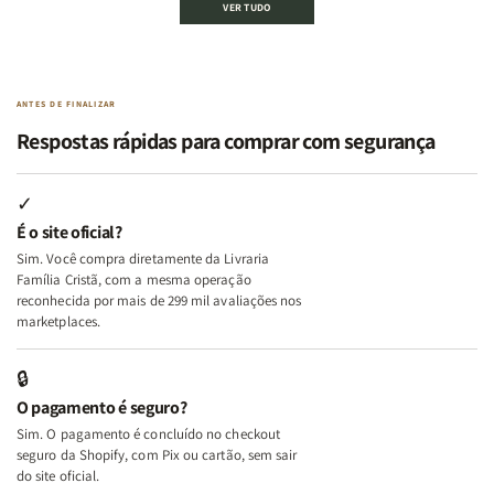
VER TUDO
Edificando
Edificando
2
2
Lares
Lares
Livros
Livros
de
de
|
|
Paz
Paz
Virtudes
Virtudes
|
|
de
de
ANTES DE FINALIZAR
Eu,
Eu,
uma
uma
Respostas rápidas para comprar com segurança
Minhas
Minhas
Mulher
Mulher
Lutas
Lutas
Segundo
Segundo
Internas
Internas
Deus
Deus
✓
e
e
É o site oficial?
Deus
Deus
Sim. Você compra diretamente da Livraria
+
+
Família Cristã, com a mesma operação
A
A
reconhecida por mais de 299 mil avaliações nos
Mulher
Mulher
marketplaces.
que
que
Edifica
Edifica
🔒
o
o
O pagamento é seguro?
Lar
Lar
Sim. O pagamento é concluído no checkout
seguro da Shopify, com Pix ou cartão, sem sair
do site oficial.