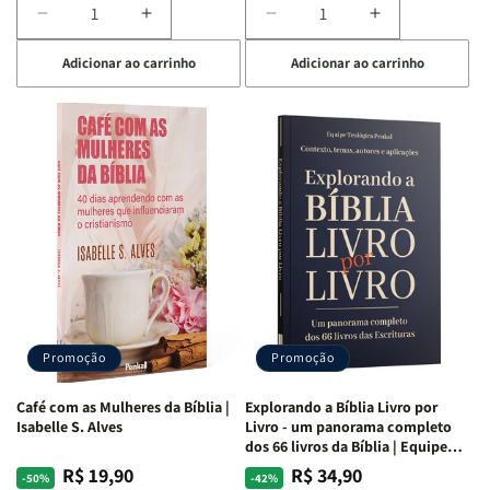
Diminuir
Aumentar
Diminuir
Aumentar
a
a
a
a
Adicionar ao carrinho
Adicionar ao carrinho
quantidade
quantidade
quantidade
quantidade
de
de
de
de
Bíblia
Bíblia
Bíblia
Bíblia
para
para
para
para
o
o
o
o
Estudo
Estudo
Estudo
Estudo
da
da
da
da
Mulher
Mulher
Mulher
Mulher
|
|
|
|
NVA
NVA
NVA
NVA
|
|
|
|
Capa
Capa
Capa
Capa
Dura
Dura
Dura
Dura
Promoção
Promoção
|
|
|
|
Preta
Preta
Branca
Branca
Café com as Mulheres da Bíblia |
Explorando a Bíblia Livro por
Isabelle S. Alves
Livro - um panorama completo
dos 66 livros da Bíblia | Equipe
teológica Penkal
R$ 19,90
R$ 34,90
Preço
Preço
Preço
Preço
-50%
-42%