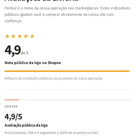
Bíblia
Bíblia
-
-
Penkal é o nome da nossa operação nos marketplaces. Estes indicadores
Penkal
Penkal
públicos ajudam você a comprar diretamente no nosso site com
confiança.
★★★★★
4,9
de 5
Nota pública da loja na Shopee
Milhares de avaliações públicas nos produtos da nossa operação.
SHOPEE
4,9/5
Avaliação pública da loja
4 mil produtos, 298 mil seguidores e 100% de resposta no chat.