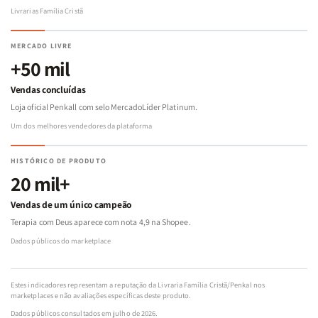
Livrarias Família Cristã
MERCADO LIVRE
+50 mil
Vendas concluídas
Loja oficial Penkall com selo MercadoLíder Platinum.
Um dos melhores vendedores da plataforma
HISTÓRICO DE PRODUTO
20 mil+
Vendas de um único campeão
Terapia com Deus aparece com nota 4,9 na Shopee.
Dados públicos do marketplace
Estes indicadores representam a reputação da Livraria Família Cristã/Penkal nos
marketplaces e não avaliações específicas deste produto.
Dados públicos consultados em julho de 2026.