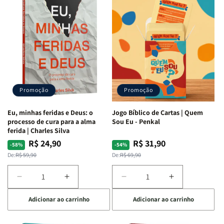
Guerra
Guerra
Internas
Internas
|
|
e
e
Isabelle
Isabelle
Deus
Deus
S.
S.
|
|
Alves
Alves
Identificando
Identificando
as
as
Lutas
Lutas
Emocionais
Emocionais
Promoção
Promoção
e
e
Espirituais
Espirituais
Eu, minhas feridas e Deus: o
Jogo Bíblico de Cartas | Quem
|
|
processo de cura para a alma
Sou Eu - Penkal
Estela
Estela
ferida | Charles Silva
Costa
Costa
R$ 24,90
R$ 31,90
Preço
Preço
Preço
Preço
-58%
-54%
normal
promocional
normal
promocional
De:
R$ 59,90
De:
R$ 69,90
Diminuir
Aumentar
Diminuir
Aumentar
a
a
a
a
Adicionar ao carrinho
Adicionar ao carrinho
quantidade
quantidade
quantidade
quantidade
de
de
de
de
Eu,
Eu,
Jogo
Jogo