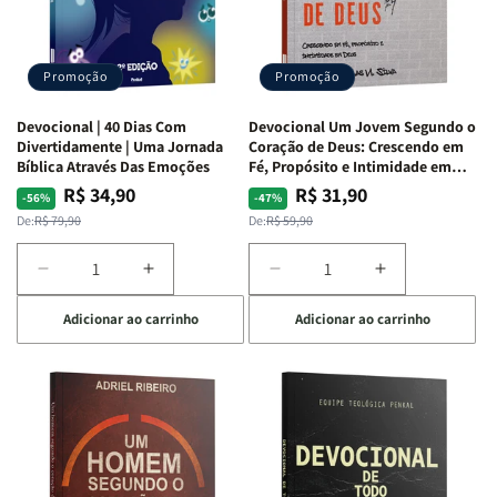
Teológica
Teológica
Penkal
Penkal
Promoção
Promoção
Devocional | 40 Dias Com
Devocional Um Jovem Segundo o
Divertidamente | Uma Jornada
Coração de Deus: Crescendo em
Bíblica Através Das Emoções
Fé, Propósito e Intimidade em
Deus
R$ 34,90
R$ 31,90
Preço
Preço
Preço
Preço
-56%
-47%
normal
promocional
normal
promocional
De:
R$ 79,90
De:
R$ 59,90
Diminuir
Aumentar
Diminuir
Aumentar
a
a
a
a
Adicionar ao carrinho
Adicionar ao carrinho
quantidade
quantidade
quantidade
quantidade
de
de
de
de
Devocional
Devocional
Devocional
Devocional
|
|
Um
Um
40
40
Jovem
Jovem
Dias
Dias
Segundo
Segundo
Com
Com
o
o
Divertidamente
Divertidamente
Coração
Coração