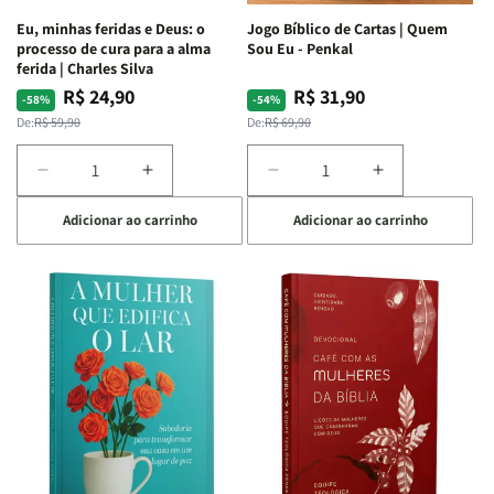
Espirituais
Espirituais
Eu, minhas feridas e Deus: o
Jogo Bíblico de Cartas | Quem
|
|
processo de cura para a alma
Sou Eu - Penkal
Estela
Estela
ferida | Charles Silva
Costa
Costa
R$ 24,90
R$ 31,90
Preço
Preço
Preço
Preço
-58%
-54%
normal
promocional
normal
promocional
De:
R$ 59,90
De:
R$ 69,90
Diminuir
Aumentar
Diminuir
Aumentar
a
a
a
a
Adicionar ao carrinho
Adicionar ao carrinho
quantidade
quantidade
quantidade
quantidade
de
de
de
de
Eu,
Eu,
Jogo
Jogo
minhas
minhas
Bíblico
Bíblico
feridas
feridas
de
de
e
e
Cartas
Cartas
Deus:
Deus:
|
|
o
o
Quem
Quem
processo
processo
Sou
Sou
de
de
Eu
Eu
cura
cura
-
-
para
para
Penkal
Penkal