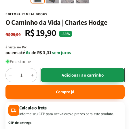
na
n
janela
j
modal
m
EDITORA PENKAL BOOKS
O Caminho da Vida | Charles Hodge
R$ 19,90
Preço
Preço
-33%
R$ 29,90
normal
promocional
à vista no Pix
ou em até
6x
de R$ 3,31
sem juros
Em estoque
Quantidade
Adicionar ao carrinho
Diminuir
Aumentar
a
a
quantidade
quantidade
Compre já
de
de
O
O
Calcule o frete
Caminho
Caminho
da
da
Informe seu CEP para ver valores e prazos para este produto.
Vida
Vida
CEP de entrega
|
|