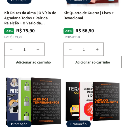
Kit Raizes da Alma | O Vício de
Kit Quarto de Guerra | Livro +
Agradar a Todos + Raiz da
Devocional
Rejeição + O Vazio da
Insatisfação.
R$ 75,90
R$ 56,90
Preço
Preço
Preço
Preço
-58%
-37%
normal
promocional
normal
promocional
De:
R$ 179,70
De:
R$ 89,90
Diminuir
Aumentar
Diminuir
Aumentar
a
a
a
a
Adicionar ao carrinho
Adicionar ao carrinho
quantidade
quantidade
quantidade
quantidade
de
de
de
de
Kit
Kit
Kit
Kit
Raizes
Raizes
Quarto
Quarto
da
da
de
de
Alma
Alma
Guerra
Guerra
|
|
|
|
O
O
Livro
Livro
Vício
Vício
+
+
de
de
Devocional
Devocional
Agradar
Agradar
Promoção
Promoção