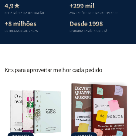
Teológica
Teológica
Teológica
Teológica
4,9★
+299 mil
Penkal
Penkal
Penkal
Penkal
NOTA MÉDIA DA OPERAÇÃO
AVALIAÇÕES NOS MARKETPLACES
+8 milhões
Desde 1998
ENTREGAS REALIZADAS
LIVRARIA FAMÍLIA CRISTÃ
Kits para aproveitar melhor cada pedido
Promoção
Promoção