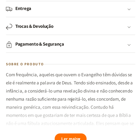
Entrega
Trocas & Devolução
Pagamento & Segurança
SOBRE O PRODUTO
Com frequência, aqueles que ouvem o Evangelho têm dúvidas se
ele é realmente a palavra de Deus. Tendo sido ensinados, desde a
infância, a considerá-lo uma revelação divina e não conhecendo
nenhuma razão suficiente para rejeitá-lo, eles concordam, de
maneira genérica, com essa reivindicação. Contudo há
momentos em que gostariam de ter mais certeza de que a Bíblia
não é uma fábula astuciosamente articulada. Eles pensam que se
essa questão fosse de fato comprovada, eles se submeteriam
Ler mais
imediatamente a tudo que o Evangelho exige.