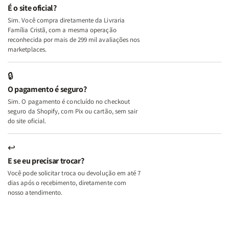
e
e
É o site oficial?
Deus
Deus
Sim. Você compra diretamente da Livraria
+
+
Família Cristã, com a mesma operação
A
A
reconhecida por mais de 299 mil avaliações nos
Mulher
Mulher
marketplaces.
que
que
Edifica
Edifica
🔒
o
o
O pagamento é seguro?
Lar
Lar
Sim. O pagamento é concluído no checkout
seguro da Shopify, com Pix ou cartão, sem sair
do site oficial.
↩
E se eu precisar trocar?
Você pode solicitar troca ou devolução em até 7
dias após o recebimento, diretamente com
nosso atendimento.