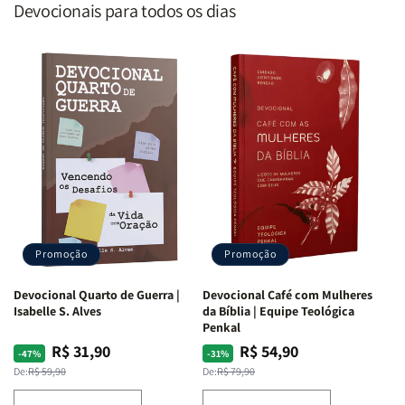
Devocionais para todos os dias
Promoção
Promoção
Devocional Quarto de Guerra |
Devocional Café com Mulheres
Isabelle S. Alves
da Bíblia | Equipe Teológica
Penkal
R$ 31,90
R$ 54,90
Preço
Preço
Preço
Preço
-47%
-31%
normal
promocional
normal
promocional
De:
R$ 59,90
De:
R$ 79,90