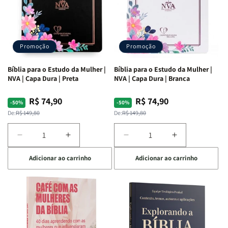
Promoção
Promoção
Bíblia para o Estudo da Mulher |
Bíblia para o Estudo da Mulher |
NVA | Capa Dura | Preta
NVA | Capa Dura | Branca
R$ 74,90
R$ 74,90
Preço
Preço
Preço
Preço
-50%
-50%
normal
promocional
normal
promocional
De:
R$ 149,80
De:
R$ 149,80
Diminuir
Aumentar
Diminuir
Aumentar
a
a
a
a
Adicionar ao carrinho
Adicionar ao carrinho
quantidade
quantidade
quantidade
quantidade
de
de
de
de
Bíblia
Bíblia
Bíblia
Bíblia
para
para
para
para
o
o
o
o
Estudo
Estudo
Estudo
Estudo
da
da
da
da