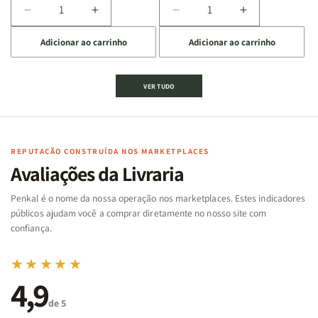
Diminuir
Aumentar
Diminuir
Aumentar
a
a
a
a
Adicionar ao carrinho
Adicionar ao carrinho
quantidade
quantidade
quantidade
quantidade
de
de
de
de
Jogo
Jogo
Jogo
Jogo
VER TUDO
Bíblico
Bíblico
da
da
de
de
memória
memória
Cartas
Cartas
|
|
|
|
Arca
Arca
Famílias
Famílias
de
de
REPUTAÇÃO CONSTRUÍDA NOS MARKETPLACES
da
da
Noé
Noé
Avaliações da Livraria
Bíblia
Bíblia
-
-
Penkal é o nome da nossa operação nos marketplaces. Estes indicadores
Penkal
Penkal
públicos ajudam você a comprar diretamente no nosso site com
confiança.
★★★★★
4,9
de 5