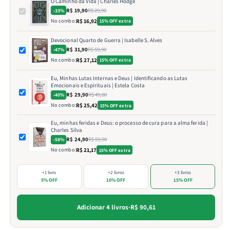
O Caminho da Vida | Charles Hodge
R$ 19,90
R$ 29,90
-33%
No combo:
R$ 16,92
15% OFF extra
Devocional Quarto de Guerra | Isabelle S. Alves
R$ 31,90
R$ 59,90
-47%
No combo:
R$ 27,12
15% OFF extra
Eu, Minhas Lutas Internas e Deus | Identificando as Lutas
Emocionais e Espirituais | Estela Costa
R$ 29,90
R$ 49,80
-40%
No combo:
R$ 25,42
15% OFF extra
Eu, minhas feridas e Deus: o processo de cura para a alma ferida |
Charles Silva
R$ 24,90
R$ 59,90
-58%
No combo:
R$ 21,17
15% OFF extra
+1 livro
+2 livros
+3 livros
5% OFF
10% OFF
15% OFF
Adicionar 4 livros
·
R$ 90,61