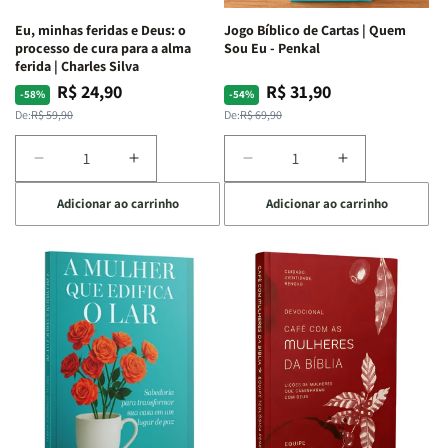
Espirituais
Espirituais
Eu, minhas feridas e Deus: o
Jogo Bíblico de Cartas | Quem
|
|
processo de cura para a alma
Sou Eu - Penkal
Estela
Estela
ferida | Charles Silva
Costa
Costa
R$ 24,90
R$ 31,90
Preço
Preço
Preço
Preço
-58%
-54%
normal
promocional
normal
promocional
De:
R$ 59,90
De:
R$ 69,90
Diminuir
Aumentar
Diminuir
Aumentar
a
a
a
a
Adicionar ao carrinho
Adicionar ao carrinho
quantidade
quantidade
quantidade
quantidade
de
de
de
de
Eu,
Eu,
Jogo
Jogo
minhas
minhas
Bíblico
Bíblico
feridas
feridas
de
de
e
e
Cartas
Cartas
Deus:
Deus:
|
|
o
o
Quem
Quem
processo
processo
Sou
Sou
de
de
Eu
Eu
cura
cura
-
-
para
para
Penkal
Penkal