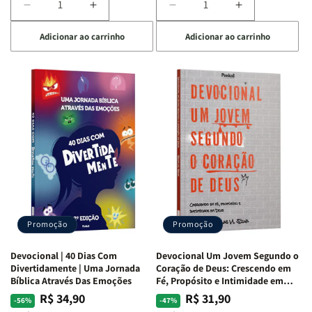
Diminuir
Aumentar
Diminuir
Aumentar
a
a
a
a
Adicionar ao carrinho
Adicionar ao carrinho
quantidade
quantidade
quantidade
quantidade
de
de
de
de
Devocional
Devocional
Devocional
Devocional
Quarto
Quarto
Café
Café
de
de
com
com
Guerra
Guerra
Mulheres
Mulheres
|
|
da
da
Isabelle
Isabelle
Bíblia
Bíblia
S.
S.
|
|
Alves
Alves
Equipe
Equipe
Teológica
Teológica
Penkal
Penkal
Promoção
Promoção
Devocional | 40 Dias Com
Devocional Um Jovem Segundo o
Divertidamente | Uma Jornada
Coração de Deus: Crescendo em
Bíblica Através Das Emoções
Fé, Propósito e Intimidade em
Deus
R$ 34,90
R$ 31,90
Preço
Preço
Preço
Preço
-56%
-47%