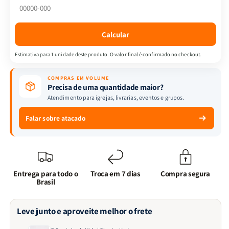
Charles
Charles
Hodge
Hodge
Calcular
Estimativa para 1 unidade deste produto. O valor final é confirmado no checkout.
COMPRAS EM VOLUME
Precisa de uma quantidade maior?
Atendimento para igrejas, livrarias, eventos e grupos.
Falar sobre atacado
Entrega para todo o
Troca em 7 dias
Compra segura
Brasil
Leve junto e aproveite melhor o frete