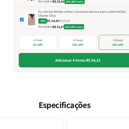
No combo:
R$ 25,42
15% OFF extra
Eu, minhas feridas e Deus: o processo de cura para a alma ferida |
Charles Silva
R$ 24,90
R$ 59,90
-58%
No combo:
R$ 21,17
15% OFF extra
+1 livro
+2 livros
+3 livros
5% OFF
10% OFF
15% OFF
Adicionar 4 livros
·
R$ 94,32
Especificações