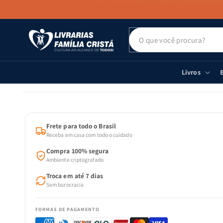
PULAR PARA
O CONTEÚDO
Livros
B
PULAR PARA
AS
INFORMAÇÕES
DO PRODUTO
Frete para todo o Brasil
Receba em casa com todo o cuidado
Compra 100% segura
Ambiente criptografado
Troca em até 7 dias
Sem burocracia
FORMAS DE PAGAMENTO