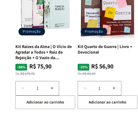
Promoção
Promoção
Kit Raizes da Alma | O Vício de
Kit Quarto de Guerra | Livro +
Agradar a Todos + Raiz da
Devocional
Rejeição + O Vazio da
Insatisfação.
R$ 75,90
R$ 56,90
Preço
Preço
Preço
Preço
-58%
-37%
normal
promocional
normal
promocional
De:
R$ 179,70
De:
R$ 89,90
Diminuir
Aumentar
Diminuir
Aumentar
a
a
a
a
Adicionar ao carrinho
Adicionar ao carrinho
quantidade
quantidade
quantidade
quantida
de
de
de
de
Kit
Kit
Kit
Kit
Raizes
Raizes
Quarto
Quarto
da
da
de
de
Alma
Alma
Guerra
Guerra