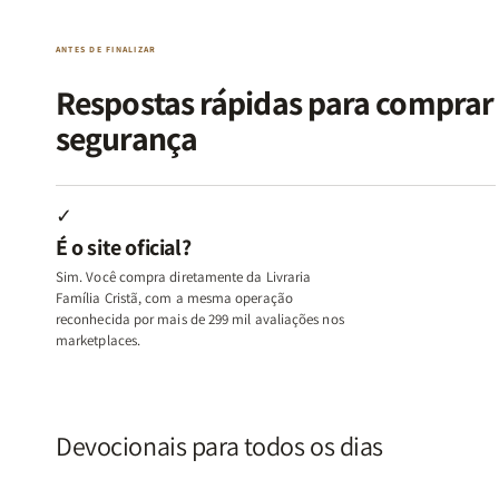
|
|
|
|
O
O
Livro
Livro
ANTES DE FINALIZAR
Vício
Vício
+
+
de
de
Devocional
Devocion
Respostas rápidas para compra
Agradar
Agradar
segurança
a
a
Todos
Todos
+
+
Raiz
Raiz
✓
da
da
É o site oficial?
Rejeição
Rejeição
+
+
Sim. Você compra diretamente da Livraria
O
O
Família Cristã, com a mesma operação
Vazio
Vazio
reconhecida por mais de 299 mil avaliações nos
marketplaces.
da
da
Insatisfação.
Insatisfação.
Devocionais para todos os dias