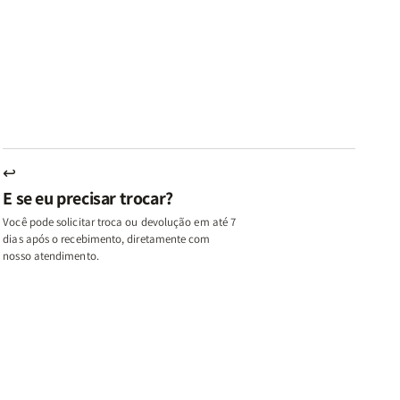
az
Paz
Virtudes
Virtudes
|
de
de
u,
Eu,
uma
uma
inhas
Minhas
Mulher
Mulher
utas
Lutas
Segundo
Segundo
ternas
Internas
Deus
Deus
e
eus
Deus
s
+
↩
A
E se eu precisar trocar?
ulher
Mulher
ue
que
Você pode solicitar troca ou devolução em até 7
ifica
Edifica
dias após o recebimento, diretamente com
o
nosso atendimento.
ar
Lar