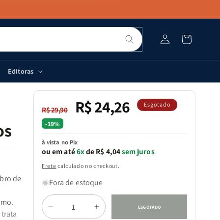
Pesquisar
Fazer
Carrinho
login
Editoras
R$ 24,26
Preço
Preço
Esgotado
R$ 29,90
normal
promocional
-19%
os
à vista no Pix
ou em até
6x
de R$ 4,04
sem juros
Frete
calculado no checkout.
mbro de
Fora de estoque
Quantidade
smo.
ESGOTADO
Diminuir
Aumentar
trata