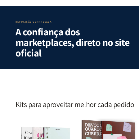
Guerra
Guerra
Internas
Internas
|
|
e
e
Isabelle
Isabelle
Deus
Deus
S.
S.
|
|
REPUTAÇÃO COMPROVADA
A confiança dos
Alves
Alves
Identificando
Identifica
as
as
marketplaces, direto no site
Lutas
Lutas
Emocionais
Emociona
oficial
e
e
Espirituais
Espirituai
|
|
Estela
Estela
Costa
Costa
Kits para aproveitar melhor cada pedido