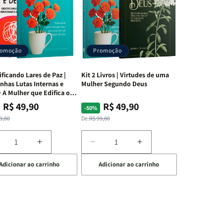
romoção
Promoção
ificando Lares de Paz |
Kit 2 Livros | Virtudes de uma
nhas Lutas Internas e
Mulher Segundo Deus
 A Mulher que Edifica o
R$ 49,90
R$ 49,90
ço
ço
Preço
Preço
-50%
mal
mocional
normal
promocional
9,80
De:
R$ 99,80
iminuir
Aumentar
Diminuir
Aumentar
a
a
a
Adicionar ao carrinho
Adicionar ao carrinho
uantidade
quantidade
quantidade
quantidade
e
de
de
de
t
Kit
Kit
Kit
dificando
Edificando
2
2
ares
Lares
Livros
Livros
e
de
|
|