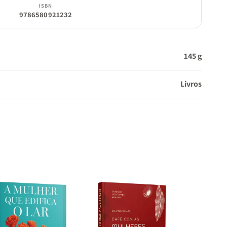
ISBN
9786580921232
145 g
Livros