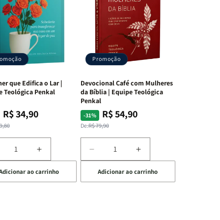
romoção
Promoção
er que Edifica o Lar |
Devocional Café com Mulheres
e Teológica Penkal
da Bíblia | Equipe Teológica
Penkal
R$ 34,90
R$ 54,90
ço
ço
Preço
Preço
-31%
mal
mocional
normal
promocional
9,80
De:
R$ 79,90
iminuir
Aumentar
Diminuir
Aumentar
a
a
a
Adicionar ao carrinho
Adicionar ao carrinho
uantidade
quantidade
quantidade
quantidade
e
de
de
de
A
Devocional
Devocional
ulher
Mulher
Café
Café
ue
que
com
com