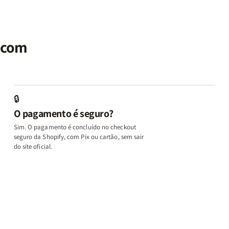
|
|
Identidade
Identidade
P
Potencialize
Potencialize
|
|
|
seu
seu
Terapia
Terapia
E
al
Cérebro
Cérebro
com
com
M
r com
+
+
Deus
Deus
L
A
A
+
+
In
Chave
Chave
Além
Além
e
do
do
dos
dos
D
Autocontrole
Autocontrole
Temperamentos
Temperamento
+
🔒
+
+
+
+
A
O pagamento é seguro?
Além
Além
Eu,
Eu,
M
dos
dos
Minhas
Minhas
q
Sim. O pagamento é concluído no checkout
Temperamentos
Temperamentos
Feridas
Feridas
Ed
seguro da Shopify, com Pix ou cartão, sem sair
e
e
o
do site oficial.
Deus
Deus
L