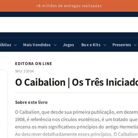
+8 milhões de entregas realizadas
íblias
Mais Vendidos
Jogos
Box e Kits
Presentes
EDITORA ON LINE
SKU:
23594
O Caibalion | Os Três Iniciad
Sobre este livro
O Caibalion, que desde sua primeira publicação, em deze
1908, é referência nos círculos esotéricos, é um tratado que
encerra os mais significativos princípios do antigo Hermeti
Ao descrever detalhadamente esses princípios, O Caibalion 