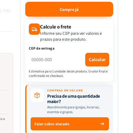
a
a
quantidade
quantidade
Compre já
, isto
de
de
O
O
Caibalion
Caibalion
Calcule o frete
 nas
|
|
Informe seu CEP para ver valores e
Os
Os
prazos para este produto.
Três
Três
CEP de entrega
Iniciados
Iniciados
Calcular
Estimativa para 1 unidade deste produto. O valor final é
confirmado no checkout.
COMPRAS EM VOLUME
Precisa de uma quantidade
maior?
Atendimento para igrejas, livrarias,
eventos e grupos.
is e
Falar sobre atacado