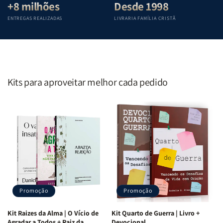
+8 milhões
Desde 1998
ENTREGAS REALIZADAS
LIVRARIA FAMÍLIA CRISTÃ
Kits para aproveitar melhor cada pedido
Promoção
Promoção
Kit Raizes da Alma | O Vício de
Kit Quarto de Guerra | Livro +
Agradar a Todos + Raiz da
Devocional