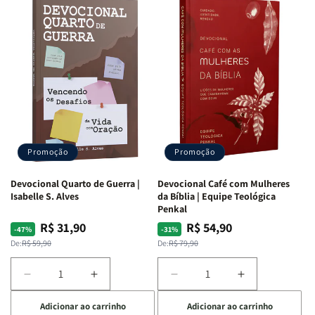
Promoção
Promoção
Devocional Quarto de Guerra |
Devocional Café com Mulheres
Isabelle S. Alves
da Bíblia | Equipe Teológica
Penkal
R$ 31,90
R$ 54,90
Preço
Preço
Preço
Preço
-47%
-31%
normal
promocional
normal
promocional
De:
R$ 59,90
De:
R$ 79,90
Diminuir
Aumentar
Diminuir
Aumentar
a
a
a
a
Adicionar ao carrinho
Adicionar ao carrinho
quantidade
quantidade
quantidade
quantidade