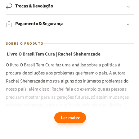
Trocas & Devolução
Pagamento & Segurança
SOBRE O PRODUTO
Livro O Brasil Tem Cura | Rachel Sheherazade
O livro O Brasil Tem Cura faz uma análise sobre a política à
procura de soluções aos problemas que ferem o país. A autora
Rachel Sheherazade mostra alguns dos inúmeros problemas do
nosso país, além disso, Rachel fala do exemplo que as pessoas
precisam mostrar para as gerações futuras, só assim mudanças
poderão acontecer. Esperar o início do próximo ano não é a
melhor saída, e sim a partir de si mesmo.
Ler mais
O Brasil precisa de restauração e libertação, a necessidade de
resgatar os valores como cidadania, respeito e segurança