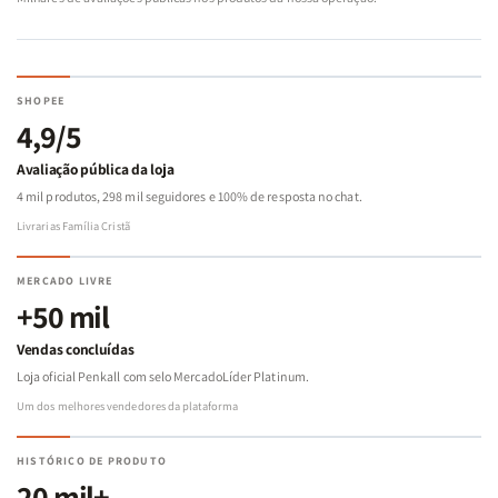
SHOPEE
4,9/5
Avaliação pública da loja
4 mil produtos, 298 mil seguidores e 100% de resposta no chat.
Livrarias Família Cristã
MERCADO LIVRE
+50 mil
Vendas concluídas
Loja oficial Penkall com selo MercadoLíder Platinum.
Um dos melhores vendedores da plataforma
HISTÓRICO DE PRODUTO
20 mil+