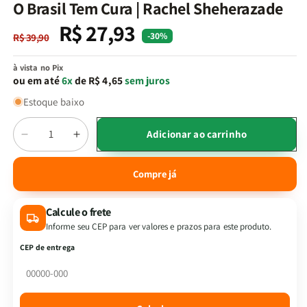
na
O Brasil Tem Cura | Rachel Sheherazade
janela
modal
R$ 27,93
Preço
Preço
-30%
R$ 39,90
normal
promocional
à vista no Pix
ou em até
6x
de R$ 4,65
sem juros
Estoque baixo
Quantidade
Adicionar ao carrinho
Diminuir
Aumentar
a
a
quantidade
quantidade
Compre já
de
de
O
O
Calcule o frete
Brasil
Brasil
Tem
Tem
Informe seu CEP para ver valores e prazos para este produto.
Cura
Cura
CEP de entrega
|
|
Rachel
Rachel
Sheherazade
Sheherazade