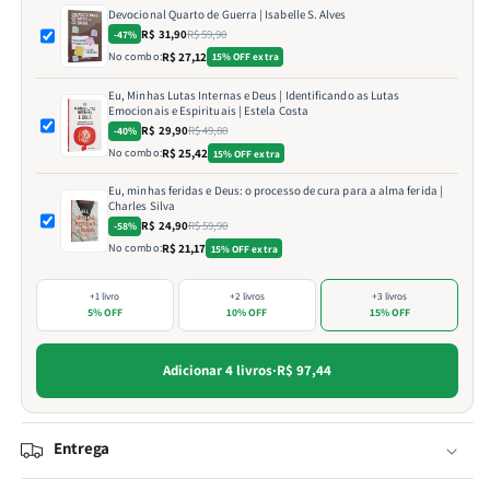
Devocional Quarto de Guerra | Isabelle S. Alves
R$ 31,90
R$ 59,90
-47%
No combo:
R$ 27,12
15% OFF extra
Eu, Minhas Lutas Internas e Deus | Identificando as Lutas
Emocionais e Espirituais | Estela Costa
R$ 29,90
R$ 49,80
-40%
No combo:
R$ 25,42
15% OFF extra
Eu, minhas feridas e Deus: o processo de cura para a alma ferida |
Charles Silva
R$ 24,90
R$ 59,90
-58%
No combo:
R$ 21,17
15% OFF extra
+1 livro
+2 livros
+3 livros
5% OFF
10% OFF
15% OFF
Adicionar 4 livros
·
R$ 97,44
Entrega