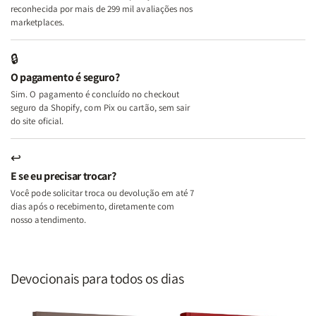
A
A
reconhecida por mais de 299 mil avaliações nos
Mulher
Mulher
marketplaces.
que
que
Edifica
Edifica
🔒
o
o
O pagamento é seguro?
Lar
Lar
Sim. O pagamento é concluído no checkout
seguro da Shopify, com Pix ou cartão, sem sair
do site oficial.
↩
E se eu precisar trocar?
Você pode solicitar troca ou devolução em até 7
dias após o recebimento, diretamente com
nosso atendimento.
Devocionais para todos os dias