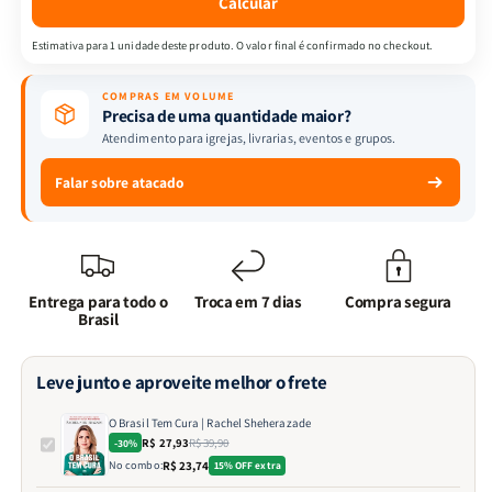
Calcular
Estimativa para 1 unidade deste produto. O valor final é confirmado no checkout.
COMPRAS EM VOLUME
Precisa de uma quantidade maior?
Atendimento para igrejas, livrarias, eventos e grupos.
Falar sobre atacado
Entrega para todo o
Troca em 7 dias
Compra segura
Brasil
Leve junto e aproveite melhor o frete
O Brasil Tem Cura | Rachel Sheherazade
R$ 27,93
R$ 39,90
-30%
No combo:
R$ 23,74
15% OFF extra