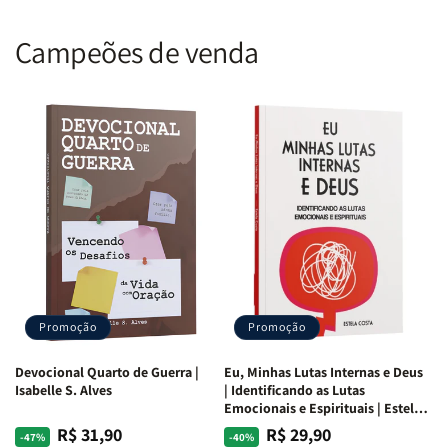
Campeões de venda
Promoção
Promoção
Devocional Quarto de Guerra |
Eu, Minhas Lutas Internas e Deus
Isabelle S. Alves
| Identificando as Lutas
Emocionais e Espirituais | Estela
Costa
R$ 31,90
R$ 29,90
Preço
Preço
Preço
Preço
-47%
-40%