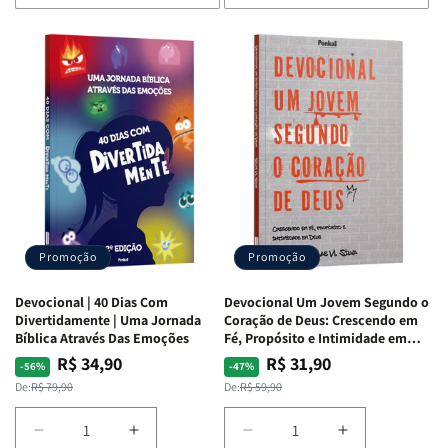
de
de
de
de
Devocional
Devocional
Devocional
Devocional
Quarto
Quarto
Café
Café
de
de
com
com
Guerra
Guerra
Mulheres
Mulheres
|
|
da
da
Isabelle
Isabelle
Bíblia
Bíblia
S.
S.
|
|
Alves
Alves
Equipe
Equipe
Teológica
Teológica
Penkal
Penkal
Promoção
Promoção
Devocional | 40 Dias Com
Devocional Um Jovem Segundo o
Divertidamente | Uma Jornada
Coração de Deus: Crescendo em
Bíblica Através Das Emoções
Fé, Propósito e Intimidade em
Deus
R$ 34,90
R$ 31,90
Preço
Preço
Preço
Preço
-56%
-47%
normal
promocional
normal
promocional
De:
R$ 79,90
De:
R$ 59,90
Diminuir
Aumentar
Diminuir
Aumentar