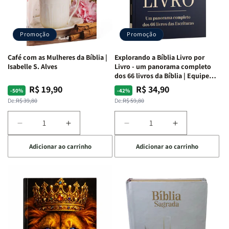
|
|
|
|
Capa
Capa
Capa
Capa
Dura
Dura
Dura
Dura
Promoção
Promoção
|
|
|
|
Preta
Preta
Branca
Branca
Café com as Mulheres da Bíblia |
Explorando a Bíblia Livro por
Isabelle S. Alves
Livro - um panorama completo
dos 66 livros da Bíblia | Equipe
teológica Penkal
R$ 19,90
R$ 34,90
Preço
Preço
Preço
Preço
-50%
-42%
normal
promocional
normal
promocional
De:
R$ 39,80
De:
R$ 59,80
Diminuir
Aumentar
Diminuir
Aumentar
a
a
a
a
Adicionar ao carrinho
Adicionar ao carrinho
quantidade
quantidade
quantidade
quantidade
de
de
de
de
Café
Café
Explorando
Explorando
com
com
a
a
as
as
Bíblia
Bíblia
Mulheres
Mulheres
Livro
Livro
da
da
por
por
Bíblia
Bíblia
Livro
Livro