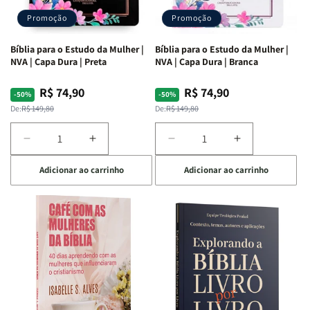
Promoção
Promoção
Bíblia para o Estudo da Mulher |
Bíblia para o Estudo da Mulher |
NVA | Capa Dura | Preta
NVA | Capa Dura | Branca
R$ 74,90
R$ 74,90
Preço
Preço
Preço
Preço
-50%
-50%
normal
promocional
normal
promocional
De:
R$ 149,80
De:
R$ 149,80
Diminuir
Aumentar
Diminuir
Aumentar
a
a
a
a
Adicionar ao carrinho
Adicionar ao carrinho
quantidade
quantidade
quantidade
quantidade
de
de
de
de
Bíblia
Bíblia
Bíblia
Bíblia
para
para
para
para
o
o
o
o
Estudo
Estudo
Estudo
Estudo
da
da
da
da
Mulher
Mulher
Mulher
Mulher
|
|
|
|
NVA
NVA
NVA
NVA