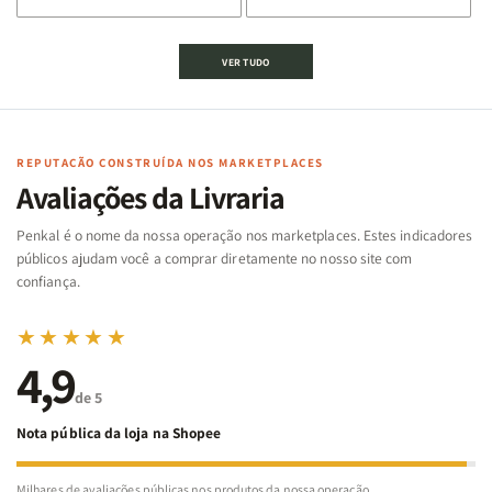
de
de
de
de
Jogo
Jogo
Jogo
Jogo
VER TUDO
Bíblico
Bíblico
da
da
de
de
memória
memória
Cartas
Cartas
|
|
|
|
Arca
Arca
Famílias
Famílias
de
de
REPUTAÇÃO CONSTRUÍDA NOS MARKETPLACES
da
da
Noé
Noé
Avaliações da Livraria
Bíblia
Bíblia
-
-
Penkal é o nome da nossa operação nos marketplaces. Estes indicadores
Penkal
Penkal
públicos ajudam você a comprar diretamente no nosso site com
confiança.
★★★★★
4,9
de 5
Nota pública da loja na Shopee
Milhares de avaliações públicas nos produtos da nossa operação.