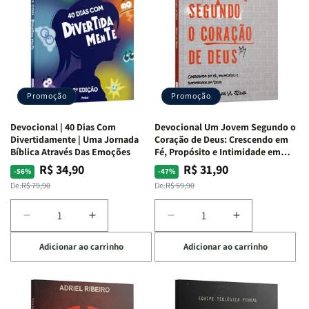
|
|
da
da
Isabelle
Isabelle
Bíblia
Bíblia
S.
S.
|
|
Alves
Alves
Equipe
Equipe
Teológica
Teológica
Penkal
Penkal
Promoção
Promoção
Devocional | 40 Dias Com
Devocional Um Jovem Segundo o
Divertidamente | Uma Jornada
Coração de Deus: Crescendo em
Bíblica Através Das Emoções
Fé, Propósito e Intimidade em
Deus
R$ 34,90
R$ 31,90
Preço
Preço
Preço
Preço
-56%
-47%
normal
promocional
normal
promocional
De:
R$ 79,90
De:
R$ 59,90
Diminuir
Aumentar
Diminuir
Aumentar
a
a
a
a
Adicionar ao carrinho
Adicionar ao carrinho
quantidade
quantidade
quantidade
quantidade
de
de
de
de
Devocional
Devocional
Devocional
Devocional
|
|
Um
Um
40
40
Jovem
Jovem