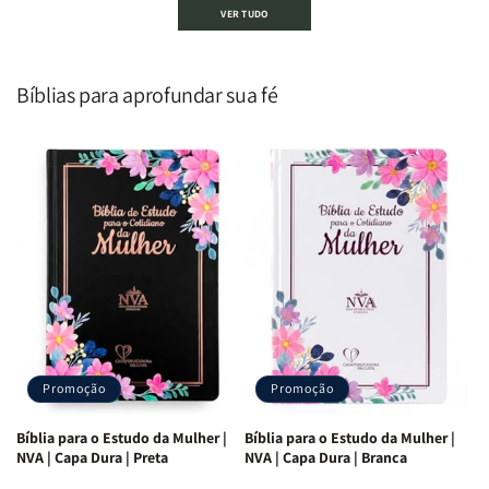
VER TUDO
um
um
De
De
Homem
Homem
Todo
Todo
Segundo
Segundo
Homem
Homem
o
o
|
|
Bíblias para aprofundar sua fé
Coração
Coração
Equipe
Equipe
de
de
Teológica
Teológica
Deus
Deus
Penkal
Penkal
|
|
Adriel
Adriel
Ribeiro
Ribeiro
Promoção
Promoção
Bíblia para o Estudo da Mulher |
Bíblia para o Estudo da Mulher |
NVA | Capa Dura | Preta
NVA | Capa Dura | Branca