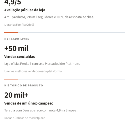
4,9/5
Avaliação pública da loja
4 mil produtos, 298 mil seguidores e 100% de resposta no chat.
Livrarias Família Cristã
MERCADO LIVRE
+50 mil
Vendas concluídas
Loja oficial Penkall com selo MercadoLíder Platinum.
Um dos melhores vendedores da plataforma
HISTÓRICO DE PRODUTO
20 mil+
Vendas de um único campeão
Terapia com Deus aparece com nota 4,9 na Shopee.
Dados públicos do marketplace