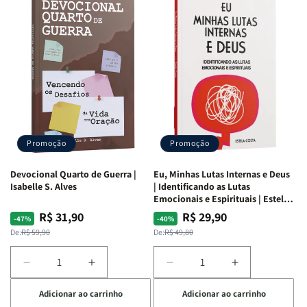
Promoção
Promoção
Devocional Quarto de Guerra |
Eu, Minhas Lutas Internas e Deus
Isabelle S. Alves
| Identificando as Lutas
Emocionais e Espirituais | Estela
Costa
R$ 31,90
R$ 29,90
Preço
Preço
Preço
Preço
-47%
-40%
normal
promocional
normal
promocional
De:
R$ 59,90
De:
R$ 49,80
Diminuir
Aumentar
Diminuir
Aumentar
a
a
a
a
Adicionar ao carrinho
Adicionar ao carrinho
quantidade
quantidade
quantidade
quantidade