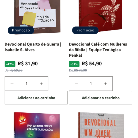
Promoção
Promoção
Devocional Quarto de Guerra |
Devocional Café com Mulheres
Isabelle S. Alves
da Bíblia | Equipe Teológica
Penkal
R$ 31,90
R$ 54,90
Preço
Preço
Preço
Preço
-47%
-31%
normal
promocional
normal
promocional
De:
R$ 59,90
De:
R$ 79,90
Diminuir
Aumentar
Diminuir
Aumentar
a
a
a
a
Adicionar ao carrinho
Adicionar ao carrinho
quantidade
quantidade
quantidade
quantidade
de
de
de
de
Devocional
Devocional
Devocional
Devocional
Quarto
Quarto
Café
Café
de
de
com
com
Guerra
Guerra
Mulheres
Mulheres