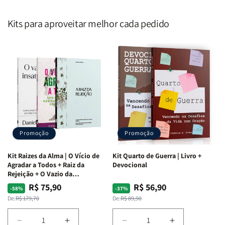
Kits para aproveitar melhor cada pedido
Promoção
Promoção
Kit Raizes da Alma | O Vício de
Kit Quarto de Guerra | Livro +
Agradar a Todos + Raiz da
Devocional
Rejeição + O Vazio da
Insatisfação.
R$ 75,90
R$ 56,90
Preço
Preço
Preço
Preço
-58%
-37%
normal
promocional
normal
promocional
De:
R$ 179,70
De:
R$ 89,90
Diminuir
Aumentar
Diminuir
Aumentar