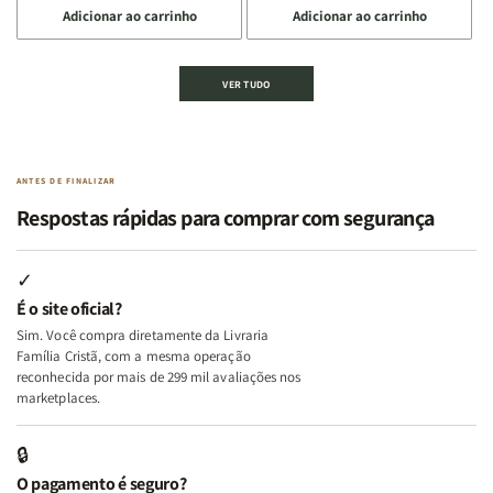
Deus
Deus
Adicionar ao carrinho
Adicionar ao carrinho
quantidade
quantidade
quantidade
quantidade
de
de
de
de
Kit
Kit
Kit
Kit
VER TUDO
Edificando
Edificando
2
2
Lares
Lares
Livros
Livros
de
de
|
|
Paz
Paz
Virtudes
Virtudes
|
|
de
de
ANTES DE FINALIZAR
Eu,
Eu,
uma
uma
Respostas rápidas para comprar com segurança
Minhas
Minhas
Mulher
Mulher
Lutas
Lutas
Segundo
Segundo
Internas
Internas
Deus
Deus
✓
e
e
É o site oficial?
Deus
Deus
Sim. Você compra diretamente da Livraria
+
+
Família Cristã, com a mesma operação
A
A
reconhecida por mais de 299 mil avaliações nos
Mulher
Mulher
marketplaces.
que
que
Edifica
Edifica
🔒
o
o
O pagamento é seguro?
Lar
Lar