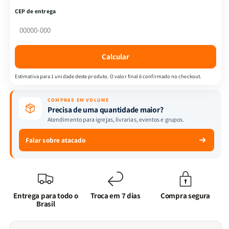
Death
Death
CEP de entrega
Metal
Metal
Vol.
Vol.
5
5
Lemire,
Lemire,
Calcular
Jeff;
Jeff;
Snyder,
Snyder,
Estimativa para 1 unidade deste produto. O valor final é confirmado no checkout.
Scott
Scott
and
and
COMPRAS EM VOLUME
Oswald,
Oswald,
Precisa de uma quantidade maior?
Patton
Patton
Atendimento para igrejas, livrarias, eventos e grupos.
Falar sobre atacado
Entrega para todo o
Troca em 7 dias
Compra segura
Brasil