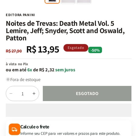
na
n
janela
j
modal
m
EDITORA PANINI
Noites de Trevas: Death Metal Vol. 5
Lemire, Jeff; Snyder, Scott and Oswald,
Patton
R$ 13,95
Preço
Preço
Esgotado
-50%
R$ 27,90
normal
promocional
à vista no Pix
ou em até
6x
de R$ 2,32
sem juros
Fora de estoque
Quantidade
ESGOTADO
Diminuir
Aumentar
a
a
quantidade
quantidade
de
de
Noites
Noites
Calcule o frete
de
de
Informe seu CEP para ver valores e prazos para este produto.
Trevas:
Trevas: