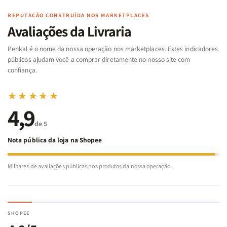
|
|
Arca
Arca
Famílias
Famílias
de
de
REPUTAÇÃO CONSTRUÍDA NOS MARKETPLACES
da
da
Noé
Noé
Avaliações da Livraria
Bíblia
Bíblia
-
-
Penkal é o nome da nossa operação nos marketplaces. Estes indicadores
Penkal
Penkal
públicos ajudam você a comprar diretamente no nosso site com
confiança.
★★★★★
4,9
de 5
Nota pública da loja na Shopee
Milhares de avaliações públicas nos produtos da nossa operação.
SHOPEE