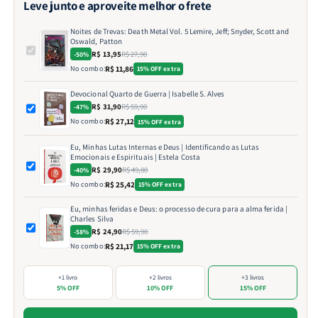
Leve junto e aproveite melhor o frete
Noites de Trevas: Death Metal Vol. 5 Lemire, Jeff; Snyder, Scott and
Oswald, Patton
R$ 13,95
R$ 27,90
-50%
No combo:
R$ 11,86
15% OFF extra
Devocional Quarto de Guerra | Isabelle S. Alves
R$ 31,90
R$ 59,90
-47%
No combo:
R$ 27,12
15% OFF extra
Eu, Minhas Lutas Internas e Deus | Identificando as Lutas
Emocionais e Espirituais | Estela Costa
R$ 29,90
R$ 49,80
-40%
No combo:
R$ 25,42
15% OFF extra
Eu, minhas feridas e Deus: o processo de cura para a alma ferida |
Charles Silva
R$ 24,90
R$ 59,90
-58%
No combo:
R$ 21,17
15% OFF extra
+1 livro
+2 livros
+3 livros
5% OFF
10% OFF
15% OFF