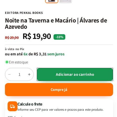
na
n
janela
j
modal
m
EDITORA PENKAL BOOKS
Noite na Taverna e Macário | Álvares de
Azevedo
R$ 19,90
Preço
Preço
-33%
R$ 29,90
normal
promocional
à vista no Pix
ou em até
6x
de R$ 3,31
sem juros
Em estoque
Quantidade
Adicionar ao carrinho
Diminuir
Aumentar
a
a
quantidade
quantidade
Compre já
de
de
Noite
Noite
Calcule o frete
na
na
Taverna
Taverna
Informe seu CEP para ver valores e prazos para este produto.
e
e