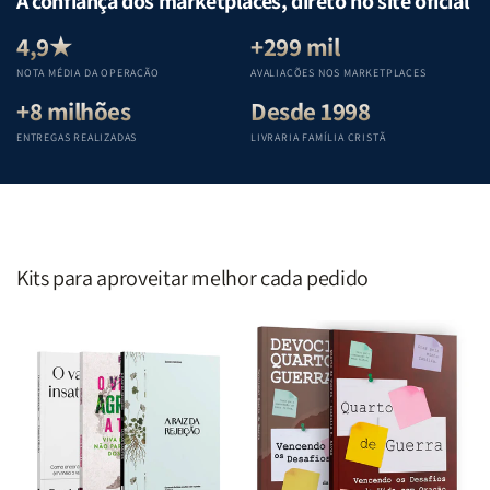
A confiança dos marketplaces, direto no site oficial
Equipe
Equipe
Equipe
Equipe
Teológica
Teológica
Teológica
Teológica
4,9★
+299 mil
Penkal
Penkal
Penkal
Penkal
NOTA MÉDIA DA OPERAÇÃO
AVALIAÇÕES NOS MARKETPLACES
+8 milhões
Desde 1998
ENTREGAS REALIZADAS
LIVRARIA FAMÍLIA CRISTÃ
Kits para aproveitar melhor cada pedido