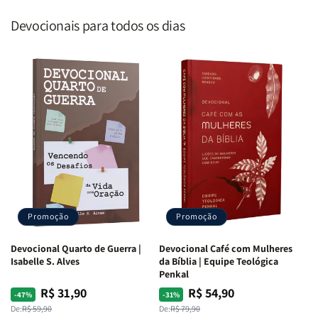
Devocionais para todos os dias
Promoção
Promoção
Devocional Quarto de Guerra |
Devocional Café com Mulheres
Isabelle S. Alves
da Bíblia | Equipe Teológica
Penkal
R$ 31,90
R$ 54,90
Preço
Preço
Preço
Preço
-47%
-31%
normal
promocional
normal
promocional
De:
R$ 59,90
De:
R$ 79,90