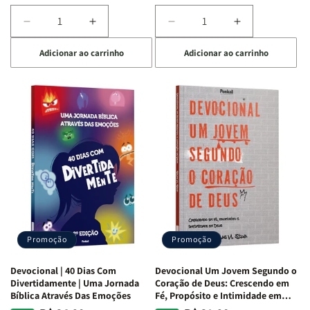
Diminuir
Aumentar
Diminuir
Aumentar
a
a
a
a
Adicionar ao carrinho
Adicionar ao carrinho
quantidade
quantidade
quantidade
quantidade
de
de
de
de
Devocional
Devocional
Devocional
Devocional
Quarto
Quarto
Café
Café
de
de
com
com
Guerra
Guerra
Mulheres
Mulheres
|
|
da
da
Isabelle
Isabelle
Bíblia
Bíblia
S.
S.
|
|
Alves
Alves
Equipe
Equipe
Teológica
Teológica
Penkal
Penkal
Promoção
Promoção
Devocional | 40 Dias Com
Devocional Um Jovem Segundo o
Divertidamente | Uma Jornada
Coração de Deus: Crescendo em
Bíblica Através Das Emoções
Fé, Propósito e Intimidade em
Deus