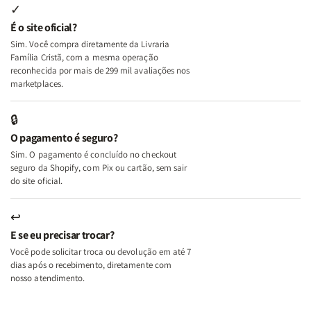
Internas
Internas
Deus
Deus
✓
e
e
É o site oficial?
Deus
Deus
Sim. Você compra diretamente da Livraria
+
+
Família Cristã, com a mesma operação
A
A
reconhecida por mais de 299 mil avaliações nos
Mulher
Mulher
marketplaces.
que
que
Edifica
Edifica
🔒
o
o
O pagamento é seguro?
Lar
Lar
Sim. O pagamento é concluído no checkout
seguro da Shopify, com Pix ou cartão, sem sair
do site oficial.
↩
E se eu precisar trocar?
Você pode solicitar troca ou devolução em até 7
dias após o recebimento, diretamente com
nosso atendimento.