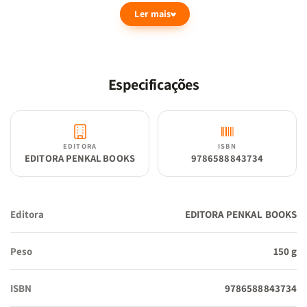
Ler mais
Bertram, Gennaro, Claudius Hermann e Johann.
Especificações
EDITORA
ISBN
EDITORA PENKAL BOOKS
9786588843734
Editora
EDITORA PENKAL BOOKS
Peso
150 g
ISBN
9786588843734