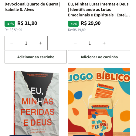
Devocional Quarto de Guerra |
Eu, Minhas Lutas Internas e Deus
Isabelle S. Alves
| Identificando as Lutas
Emocionais e Espirituais | Estela
Costa
R$ 31,90
R$ 29,90
Preço
Preço
Preço
Preço
-47%
-40%
normal
promocional
normal
promocional
De:
R$ 59,90
De:
R$ 49,80
Diminuir
Aumentar
Diminuir
Aumentar
a
a
a
a
Adicionar ao carrinho
Adicionar ao carrinho
quantidade
quantidade
quantidade
quantidade
de
de
de
de
Devocional
Devocional
Eu,
Eu,
Quarto
Quarto
Minhas
Minhas
de
de
Lutas
Lutas
Guerra
Guerra
Internas
Internas
|
|
e
e
Isabelle
Isabelle
Deus
Deus
S.
S.
|
|
Alves
Alves
Identificando
Identificando
as
as
Lutas
Lutas
Emocionais
Emocionais