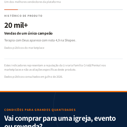
Um dos melhores vendedores da plataforma
HISTÓRICO DE PRODUTO
20 mil+
Vendas de um único campeão
Terapia com Deus aparece com nota 4,9 na Shopee.
Dados públicos do marketplace
Estes indicadores representam a reputação da Livraria Família Cristã/Penkal nos
marketplaces e não avaliações específicas deste produto.
Dados públicos consultados em julho de 2026.
CONDIÇÕES PARA GRANDES QUANTIDADES
Vai comprar para uma igreja, evento
ou revenda?