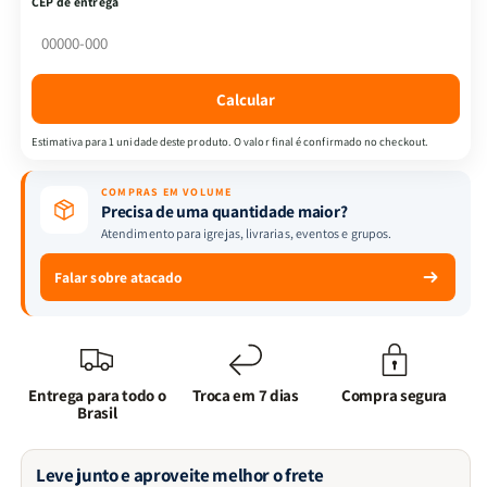
CEP de entrega
Macário
Macário
|
|
Álvares
Álvares
de
de
Calcular
Azevedo
Azevedo
Estimativa para 1 unidade deste produto. O valor final é confirmado no checkout.
COMPRAS EM VOLUME
Precisa de uma quantidade maior?
Atendimento para igrejas, livrarias, eventos e grupos.
Falar sobre atacado
Entrega para todo o
Troca em 7 dias
Compra segura
Brasil
Leve junto e aproveite melhor o frete