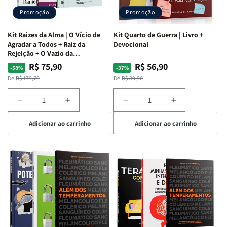
Promoção
Promoção
Kit Raizes da Alma | O Vício de
Kit Quarto de Guerra | Livro +
Agradar a Todos + Raiz da
Devocional
Rejeição + O Vazio da
Insatisfação.
R$ 75,90
R$ 56,90
Preço
Preço
Preço
Preço
-58%
-37%
normal
promocional
normal
promocional
De:
R$ 179,70
De:
R$ 89,90
Diminuir
Aumentar
Diminuir
Aumentar
a
a
a
a
Adicionar ao carrinho
Adicionar ao carrinho
quantidade
quantidade
quantidade
quantidade
de
de
de
de
Kit
Kit
Kit
Kit
Raizes
Raizes
Quarto
Quarto
da
da
de
de
Alma
Alma
Guerra
Guerra
|
|
|
|
O
O
Livro
Livro
Vício
Vício
+
+
de
de
Devocional
Devocional