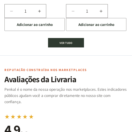
Diminuir
Aumentar
Diminuir
Aumentar
a
a
a
a
Adicionar ao carrinho
Adicionar ao carrinho
quantidade
quantidade
quantidade
quantidade
de
de
de
de
Jogo
Jogo
Jogo
Jogo
VER TUDO
Bíblico
Bíblico
da
da
de
de
memória
memória
Cartas
Cartas
|
|
|
|
Arca
Arca
Famílias
Famílias
de
de
REPUTAÇÃO CONSTRUÍDA NOS MARKETPLACES
da
da
Noé
Noé
Avaliações da Livraria
Bíblia
Bíblia
-
-
Penkal é o nome da nossa operação nos marketplaces. Estes indicadores
Penkal
Penkal
públicos ajudam você a comprar diretamente no nosso site com
confiança.
★★★★★
4,9