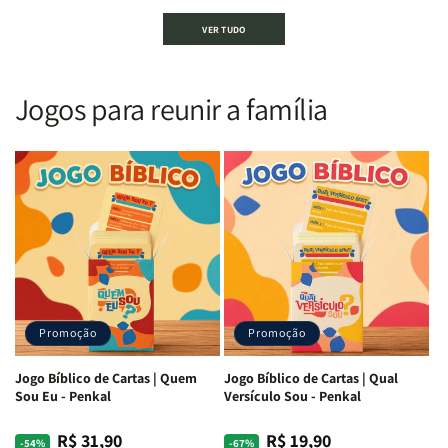
Bíblia
Bíblia
Bíblia
Bíblia
VER TUDO
Sagrada
Sagrada
Letra
Letra
|
|
Gigante
Gigante
Nova
Nova
|
|
Versão
Versão
PPM
PPM
Jogos para reunir a família
Almeida
Almeida
|
|
|
|
ARC
ARC
Letra
Letra
|
|
Média
Média
Full
Full
&amp;
&amp;
Color
Color
Full
Full
|
|
Color
Color
Capa
Capa
|
|
Dura
Dura
Brochura
Brochura
c/
c/
|
|
Harpa
Harpa
Rei
Rei
|
|
Promoção
Promoção
Leão
Leão
-
-
Cruz
Cruz
Jogo Bíblico de Cartas | Quem
Jogo Bíblico de Cartas | Qual
Laranja
Laranja
Sou Eu - Penkal
Versículo Sou - Penkal
R$ 31,90
R$ 19,90
Preço
Preço
Preço
Preço
-54%
-67%