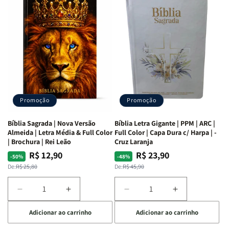
as
as
Bíblia
Bíblia
Mulheres
Mulheres
Livro
Livro
da
da
por
por
Bíblia
Bíblia
Livro
Livro
|
|
-
-
Isabelle
Isabelle
um
um
S.
S.
panorama
panorama
Alves
Alves
completo
completo
dos
dos
Promoção
Promoção
66
66
livros
livros
Bíblia Sagrada | Nova Versão
Bíblia Letra Gigante | PPM | ARC |
da
da
Almeida | Letra Média & Full Color
Full Color | Capa Dura c/ Harpa | -
Bíblia
Bíblia
| Brochura | Rei Leão
Cruz Laranja
|
|
R$ 12,90
R$ 23,90
Preço
Preço
Preço
Preço
-50%
-48%
Equipe
Equipe
normal
promocional
normal
promocional
De:
R$ 25,80
De:
R$ 45,90
teológica
teológica
Penkal
Penkal
Diminuir
Aumentar
Diminuir
Aumentar
a
a
a
a
Adicionar ao carrinho
Adicionar ao carrinho
quantidade
quantidade
quantidade
quantidade
de
de
de
de