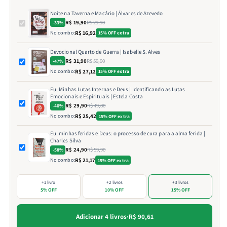
Noite na Taverna e Macário | Álvares de Azevedo
R$ 19,90
R$ 29,90
-33%
No combo:
R$ 16,92
15% OFF extra
Devocional Quarto de Guerra | Isabelle S. Alves
R$ 31,90
R$ 59,90
-47%
No combo:
R$ 27,12
15% OFF extra
Eu, Minhas Lutas Internas e Deus | Identificando as Lutas
Emocionais e Espirituais | Estela Costa
R$ 29,90
R$ 49,80
-40%
No combo:
R$ 25,42
15% OFF extra
Eu, minhas feridas e Deus: o processo de cura para a alma ferida |
Charles Silva
R$ 24,90
R$ 59,90
-58%
No combo:
R$ 21,17
15% OFF extra
+1 livro
+2 livros
+3 livros
5% OFF
10% OFF
15% OFF
Adicionar 4 livros
·
R$ 90,61