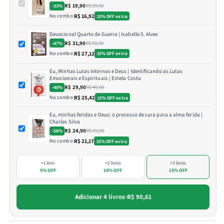
R$ 19,90
R$ 29,90
-33%
No combo:
R$ 16,92
15% OFF extra
Devocional Quarto de Guerra | Isabelle S. Alves
R$ 31,90
R$ 59,90
-47%
No combo:
R$ 27,12
15% OFF extra
Eu, Minhas Lutas Internas e Deus | Identificando as Lutas
Emocionais e Espirituais | Estela Costa
R$ 29,90
R$ 49,80
-40%
No combo:
R$ 25,42
15% OFF extra
Eu, minhas feridas e Deus: o processo de cura para a alma ferida |
Charles Silva
R$ 24,90
R$ 59,90
-58%
No combo:
R$ 21,17
15% OFF extra
+1 livro
+2 livros
+3 livros
5% OFF
10% OFF
15% OFF
Adicionar 4 livros
·
R$ 90,61