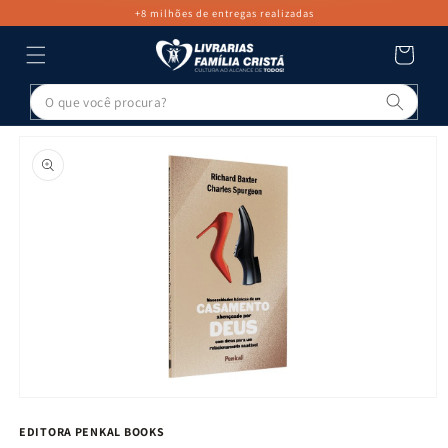
PULAR PARA
+8 milhões de entregas realizadas
O CONTEÚDO
Carrinho
Pesq
PULAR PARA
AS
INFORMAÇÕES
DO PRODUTO
Abrir
mídia
EDITORA PENKAL BOOKS
1