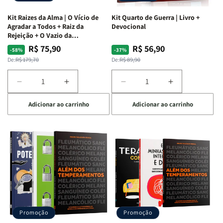
Kit Raizes da Alma | O Vício de
Kit Quarto de Guerra | Livro +
Agradar a Todos + Raiz da
Devocional
Rejeição + O Vazio da
Insatisfação.
R$ 75,90
R$ 56,90
Preço
Preço
Preço
Preço
-58%
-37%
normal
promocional
normal
promocional
De:
R$ 179,70
De:
R$ 89,90
Diminuir
Aumentar
Diminuir
Aumentar
a
a
a
a
Adicionar ao carrinho
Adicionar ao carrinho
quantidade
quantidade
quantidade
quantidade
de
de
de
de
Kit
Kit
Kit
Kit
Raizes
Raizes
Quarto
Quarto
da
da
de
de
Alma
Alma
Guerra
Guerra
|
|
|
|
O
O
Livro
Livro
Vício
Vício
+
+
de
de
Devocional
Devocional
Agradar
Agradar
Promoção
Promoção
a
a