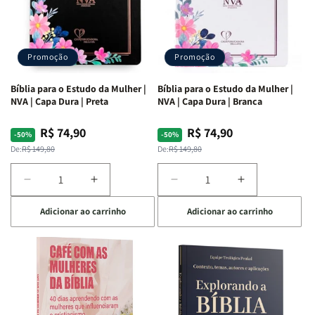
Promoção
Promoção
Bíblia para o Estudo da Mulher |
Bíblia para o Estudo da Mulher |
NVA | Capa Dura | Preta
NVA | Capa Dura | Branca
R$ 74,90
R$ 74,90
Preço
Preço
Preço
Preço
-50%
-50%
normal
promocional
normal
promocional
De:
R$ 149,80
De:
R$ 149,80
Diminuir
Aumentar
Diminuir
Aumentar
a
a
a
a
Adicionar ao carrinho
Adicionar ao carrinho
quantidade
quantidade
quantidade
quantidade
de
de
de
de
Bíblia
Bíblia
Bíblia
Bíblia
para
para
para
para
o
o
o
o
Estudo
Estudo
Estudo
Estudo
da
da
da
da