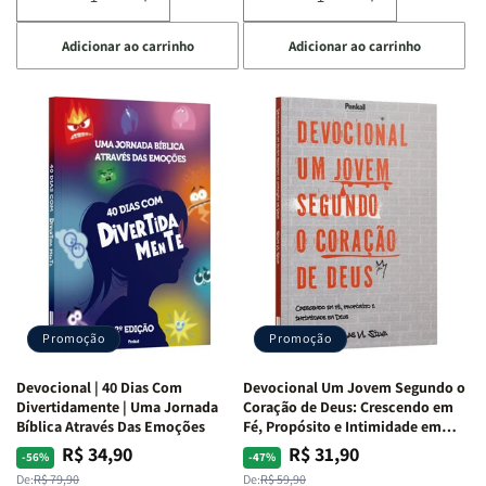
Diminuir
Aumentar
Diminuir
Aumentar
a
a
a
a
Adicionar ao carrinho
Adicionar ao carrinho
quantidade
quantidade
quantidade
quantidade
de
de
de
de
Devocional
Devocional
Devocional
Devocional
Quarto
Quarto
Café
Café
de
de
com
com
Guerra
Guerra
Mulheres
Mulheres
|
|
da
da
Isabelle
Isabelle
Bíblia
Bíblia
S.
S.
|
|
Alves
Alves
Equipe
Equipe
Teológica
Teológica
Penkal
Penkal
Promoção
Promoção
Devocional | 40 Dias Com
Devocional Um Jovem Segundo o
Divertidamente | Uma Jornada
Coração de Deus: Crescendo em
Bíblica Através Das Emoções
Fé, Propósito e Intimidade em
Deus
R$ 34,90
R$ 31,90
Preço
Preço
Preço
Preço
-56%
-47%
normal
promocional
normal
promocional
De:
R$ 79,90
De:
R$ 59,90