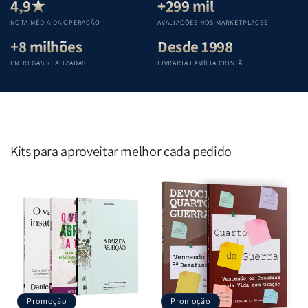
Teológica
Teológica
Teológica
Teológica
4,9★
+299 mil
Penkal
Penkal
Penkal
Penkal
NOTA MÉDIA DA OPERAÇÃO
AVALIAÇÕES NOS MARKETPLACES
+8 milhões
Desde 1998
ENTREGAS REALIZADAS
LIVRARIA FAMÍLIA CRISTÃ
Kits para aproveitar melhor cada pedido
Promoção
Promoção