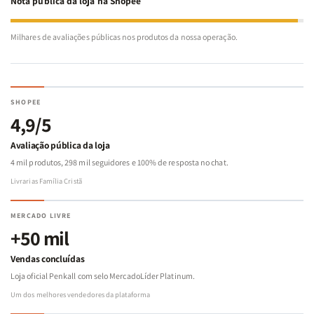
Nota pública da loja na Shopee
Milhares de avaliações públicas nos produtos da nossa operação.
SHOPEE
4,9/5
Avaliação pública da loja
4 mil produtos, 298 mil seguidores e 100% de resposta no chat.
Livrarias Família Cristã
MERCADO LIVRE
+50 mil
Vendas concluídas
Loja oficial Penkall com selo MercadoLíder Platinum.
Um dos melhores vendedores da plataforma