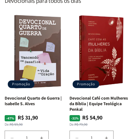
Devocionais para todos os dias
Promoção
Promoção
Devocional Quarto de Guerra |
Devocional Café com Mulheres
Isabelle S. Alves
da Bíblia | Equipe Teológica
Penkal
R$ 31,90
R$ 54,90
Preço
Preço
Preço
Preço
-47%
-31%
normal
promocional
normal
promocional
De:
R$ 59,90
De:
R$ 79,90