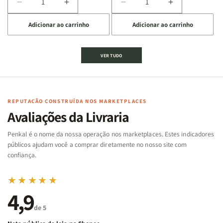
Diminuir
Aumentar
Diminuir
Aumentar
a
a
a
a
Adicionar ao carrinho
Adicionar ao carrinho
quantidade
quantidade
quantidade
quantidade
de
de
de
de
Jogo
Jogo
Jogo
Jogo
VER TUDO
Bíblico
Bíblico
da
da
de
de
memória
memória
Cartas
Cartas
|
|
|
|
Arca
Arca
Famílias
Famílias
de
de
REPUTAÇÃO CONSTRUÍDA NOS MARKETPLACES
da
da
Noé
Noé
Avaliações da Livraria
Bíblia
Bíblia
-
-
Penkal é o nome da nossa operação nos marketplaces. Estes indicadores
Penkal
Penkal
públicos ajudam você a comprar diretamente no nosso site com
confiança.
★★★★★
4,9
de 5