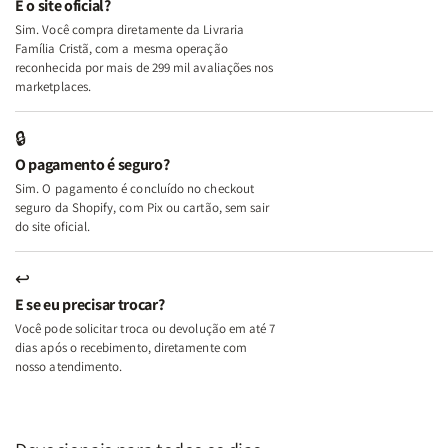
É o site oficial?
Deus
Deus
Sim. Você compra diretamente da Livraria
+
+
Família Cristã, com a mesma operação
A
A
reconhecida por mais de 299 mil avaliações nos
Mulher
Mulher
marketplaces.
que
que
Edifica
Edifica
🔒
o
o
O pagamento é seguro?
Lar
Lar
Sim. O pagamento é concluído no checkout
seguro da Shopify, com Pix ou cartão, sem sair
do site oficial.
↩
E se eu precisar trocar?
Você pode solicitar troca ou devolução em até 7
dias após o recebimento, diretamente com
nosso atendimento.