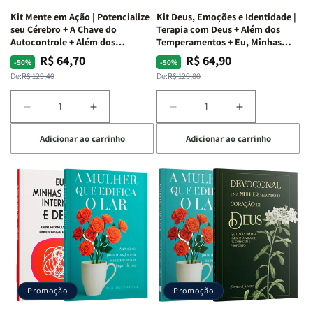
Todos
Todos
Kit Mente em Ação | Potencialize
Kit Deus, Emoções e Identidade |
+
+
seu Cérebro + A Chave do
Terapia com Deus + Além dos
Raiz
Raiz
Autocontrole + Além dos
Temperamentos + Eu, Minhas
Temperamentos
Feridas e Deus
da
da
R$ 64,70
R$ 64,90
Preço
Preço
Preço
Preço
-50%
-50%
Rejeição
Rejeição
normal
promocional
normal
promocional
De:
R$ 129,40
De:
R$ 129,80
+
+
O
O
Diminuir
Aumentar
Diminuir
Aumentar
Vazio
Vazio
a
a
a
a
da
da
Adicionar ao carrinho
Adicionar ao carrinho
quantidade
quantidade
quantidade
quantidade
Insatisfação.
Insatisfação.
de
de
de
de
Kit
Kit
Kit
Kit
Mente
Mente
Deus,
Deus,
em
em
Emoções
Emoções
Ação
Ação
e
e
|
|
Identidade
Identidade
Potencialize
Potencialize
|
|
seu
seu
Terapia
Terapia
Cérebro
Cérebro
com
com
+
+
Deus
Deus
Promoção
Promoção
A
A
+
+