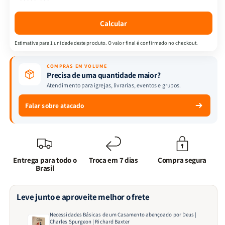
por
por
Deus
Deus
Calcular
|
|
Charles
Charles
Estimativa para 1 unidade deste produto. O valor final é confirmado no checkout.
Spurgeon
Spurgeon
|
|
COMPRAS EM VOLUME
Richard
Richard
Precisa de uma quantidade maior?
Baxter
Baxter
Atendimento para igrejas, livrarias, eventos e grupos.
Falar sobre atacado
Entrega para todo o
Troca em 7 dias
Compra segura
Brasil
Leve junto e aproveite melhor o frete
Necessidades Básicas de um Casamento abençoado por Deus |
Charles Spurgeon | Richard Baxter