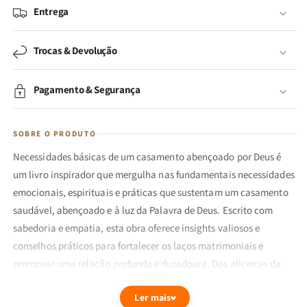
Entrega
Trocas & Devolução
Pagamento & Segurança
SOBRE O PRODUTO
Necessidades básicas de um casamento abençoado por Deus é
um livro inspirador que mergulha nas fundamentais necessidades
emocionais, espirituais e práticas que sustentam um casamento
saudável, abençoado e à luz da Palavra de Deus. Escrito com
sabedoria e empatia, esta obra oferece insights valiosos e
conselhos práticos para fortalecer os laços matrimoniais e
promover uma relação profunda e duradoura. Dos alicerces da
comunicação eficaz à importância do perdão e do compromisso
Ler mais
mútuo, este livro se torna um guia essencial para casais que