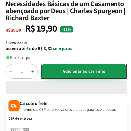
na
Necessidades Básicas de um Casamento
janela
abençoado por Deus | Charles Spurgeon |
modal
Richard Baxter
R$ 19,90
Preço
Preço
-33%
R$ 29,90
normal
promocional
à vista no Pix
ou em até
6x
de R$ 3,31
sem juros
Em estoque
Quantidade
Adicionar ao carrinho
Diminuir
Aumentar
a
a
quantidade
quantidade
de
de
Necessidades
Necessidades
Calcule o frete
Básicas
Básicas
Informe seu CEP para ver valores e prazos para este produto.
de
de
um
um
CEP de entrega
Casamento
Casamento
abençoado
abençoado