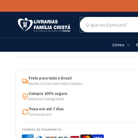
PULAR PARA
O CONTEÚDO
Livros
B
PULAR PARA
AS
INFORMAÇÕES
DO PRODUTO
Frete para todo o Brasil
Receba em casa com todo o cuidado
Compra 100% segura
Ambiente criptografado
Troca em até 7 dias
Sem burocracia
FORMAS DE PAGAMENTO