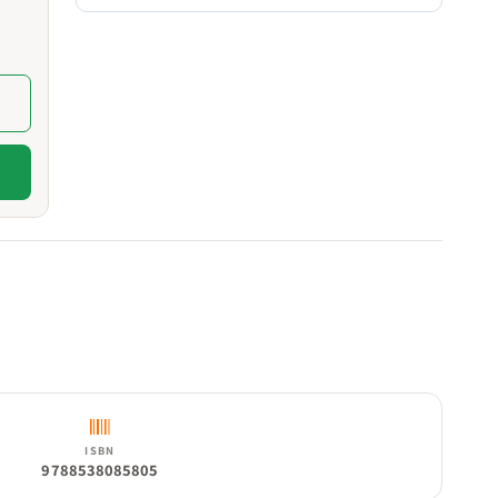
ISBN
9788538085805