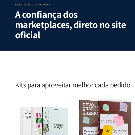
S.
S.
|
|
REPUTAÇÃO COMPROVADA
A confiança dos
Alves
Alves
Identificando
Identifica
as
as
marketplaces, direto no site
Lutas
Lutas
Emocionais
Emociona
oficial
e
e
Espirituais
Espirituai
|
|
Estela
Estela
Costa
Costa
Kits para aproveitar melhor cada pedido