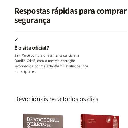
Vício
Vício
+
+
de
de
Devocional
Devocion
Respostas rápidas para compra
Agradar
Agradar
segurança
a
a
Todos
Todos
+
+
Raiz
Raiz
✓
da
da
É o site oficial?
Rejeição
Rejeição
+
+
Sim. Você compra diretamente da Livraria
O
O
Família Cristã, com a mesma operação
Vazio
Vazio
reconhecida por mais de 299 mil avaliações nos
marketplaces.
da
da
Insatisfação.
Insatisfação.
Devocionais para todos os dias