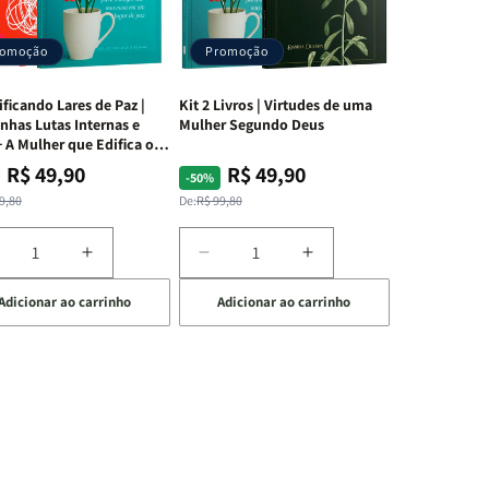
romoção
Promoção
ificando Lares de Paz |
Kit 2 Livros | Virtudes de uma
nhas Lutas Internas e
Mulher Segundo Deus
 A Mulher que Edifica o
R$ 49,90
R$ 49,90
ço
ço
Preço
Preço
-50%
mal
mocional
normal
promocional
9,80
De:
R$ 99,80
iminuir
Aumentar
Diminuir
Aumentar
a
a
a
Adicionar ao carrinho
Adicionar ao carrinho
uantidade
quantidade
quantidade
quantidade
e
de
de
de
t
Kit
Kit
Kit
dificando
Edificando
2
2
ares
Lares
Livros
Livros
e
de
|
|
az
Paz
Virtudes
Virtudes
|
de
de