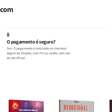
seu
seu
Terapia
Terapia
E
al
Cérebro
Cérebro
com
com
M
r com
+
+
Deus
Deus
L
A
A
+
+
In
Chave
Chave
Além
Além
e
do
do
dos
dos
D
Autocontrole
Autocontrole
Temperamentos
Temperamento
+
🔒
+
+
+
+
A
O pagamento é seguro?
Além
Além
Eu,
Eu,
M
dos
dos
Minhas
Minhas
q
Sim. O pagamento é concluído no checkout
Temperamentos
Temperamentos
Feridas
Feridas
Ed
seguro da Shopify, com Pix ou cartão, sem sair
e
e
o
do site oficial.
Deus
Deus
L