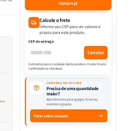
quantidade
quantidade
Compre já
de
de
My
My
Little
Little
Calcule o frete
Pony
Pony
Informe seu CEP para ver valores e
-
-
prazos para este produto.
A
A
CEP de entrega
Princesa
Princesa
Da
Da
Calcular
Amizade
Amizade
|
|
Estimativa para 1 unidade deste produto. O valor final é
Ciranda
Ciranda
confirmado no checkout.
Cultural
Cultural
COMPRAS EM VOLUME
Precisa de uma quantidade
maior?
Atendimento para igrejas, livrarias,
is e
eventos e grupos.
Falar sobre atacado