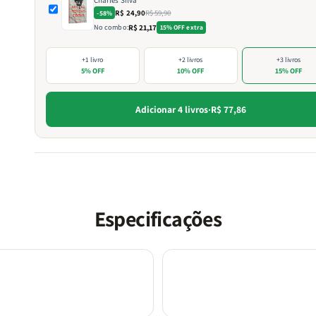
R$ 24,90
R$ 59,90
-58%
No combo:
R$ 21,17
15% OFF extra
+1 livro
+2 livros
+3 livros
5% OFF
10% OFF
15% OFF
Adicionar 4 livros
·
R$ 77,86
Especificações