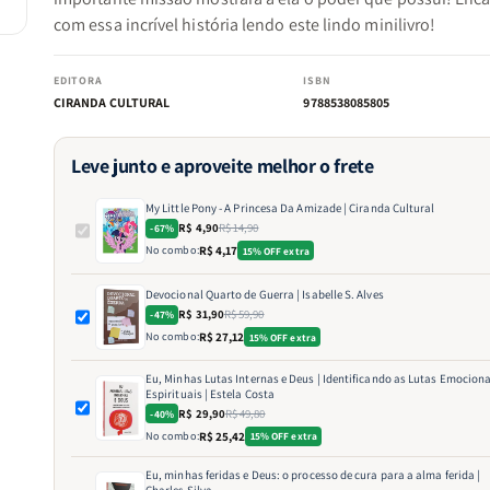
com essa incrível história lendo este lindo minilivro!
EDITORA
ISBN
CIRANDA CULTURAL
9788538085805
Leve junto e aproveite melhor o frete
My Little Pony - A Princesa Da Amizade | Ciranda Cultural
R$ 4,90
R$ 14,90
-67%
No combo:
R$ 4,17
15% OFF extra
Devocional Quarto de Guerra | Isabelle S. Alves
R$ 31,90
R$ 59,90
-47%
No combo:
R$ 27,12
15% OFF extra
Eu, Minhas Lutas Internas e Deus | Identificando as Lutas Emociona
Espirituais | Estela Costa
R$ 29,90
R$ 49,80
-40%
No combo:
R$ 25,42
15% OFF extra
Eu, minhas feridas e Deus: o processo de cura para a alma ferida |
Charles Silva