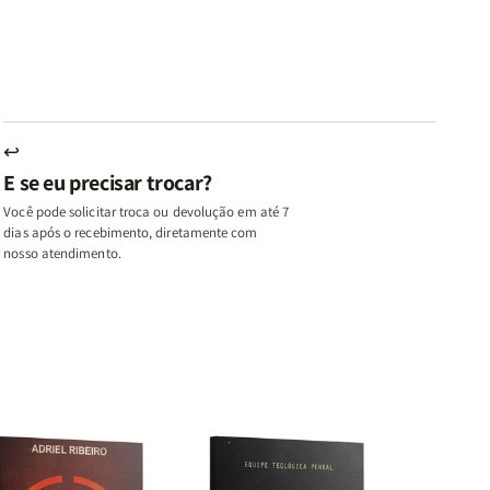
u,
Eu,
uma
uma
inhas
Minhas
Mulher
Mulher
utas
Lutas
Segundo
Segundo
ternas
Internas
Deus
Deus
e
eus
Deus
s
+
↩
A
E se eu precisar trocar?
ulher
Mulher
ue
que
Você pode solicitar troca ou devolução em até 7
ifica
Edifica
dias após o recebimento, diretamente com
o
nosso atendimento.
ar
Lar