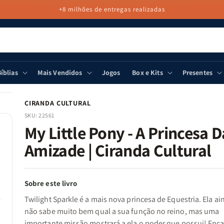
+8 milhões de entregas realizadas
íblias
Mais Vendidos
Jogos
Box e Kits
Presentes
CIRANDA CULTURAL
SKU:
22561
My Little Pony - A Princesa D
Amizade | Ciranda Cultural
Sobre este livro
Twilight Sparkle é a mais nova princesa de Equestria. Ela ai
não sabe muito bem qual a sua função no reino, mas uma
importante missão mostrará a ela o poder que possui! Enc