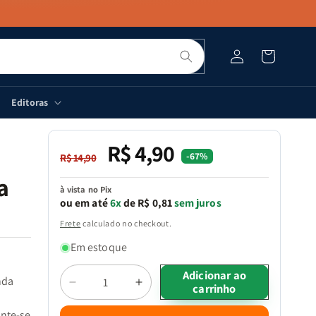
Pesquisar
Fazer
Carrinho
login
Editoras
R$ 4,90
Preço
Preço
-67%
R$ 14,90
normal
promocional
a
à vista no Pix
ou em até
6x
de R$ 0,81
sem juros
Frete
calculado no checkout.
Em estoque
Quantidade
Adicionar ao
nda
carrinho
Diminuir
Aumentar
a
a
ante-se