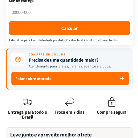
CEP de entrega
Box
Box
de
de
Atividades
Atividades
|
|
Calcular
Cores
Cores
|
|
Estimativa para 1 unidade deste produto. O valor final é confirmado no checkout.
Chiara
Chiara
Piroddi
Piroddi
COMPRAS EM VOLUME
Precisa de uma quantidade maior?
Atendimento para igrejas, livrarias, eventos e grupos.
Falar sobre atacado
Entrega para todo o
Troca em 7 dias
Compra segura
Brasil
Leve junto e aproveite melhor o frete