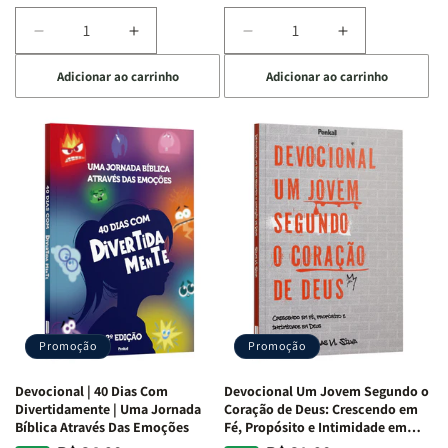
Diminuir
Aumentar
Diminuir
Aumentar
a
a
a
a
Adicionar ao carrinho
Adicionar ao carrinho
quantidade
quantidade
quantidade
quantidade
de
de
de
de
Devocional
Devocional
Devocional
Devocional
Quarto
Quarto
Café
Café
de
de
com
com
Guerra
Guerra
Mulheres
Mulheres
|
|
da
da
Isabelle
Isabelle
Bíblia
Bíblia
S.
S.
|
|
Alves
Alves
Equipe
Equipe
Teológica
Teológica
Penkal
Penkal
Promoção
Promoção
Devocional | 40 Dias Com
Devocional Um Jovem Segundo o
Divertidamente | Uma Jornada
Coração de Deus: Crescendo em
Bíblica Através Das Emoções
Fé, Propósito e Intimidade em
Deus