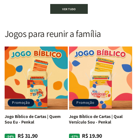
Bíblia
Bíblia
Bíblia
Bíblia
VER TUDO
Sagrada
Sagrada
Letra
Letra
|
|
Gigante
Gigante
Nova
Nova
|
|
Versão
Versão
PPM
PPM
Jogos para reunir a família
Almeida
Almeida
|
|
|
|
ARC
ARC
Letra
Letra
|
|
Média
Média
Full
Full
&amp;
&amp;
Color
Color
Full
Full
|
|
Color
Color
Capa
Capa
|
|
Dura
Dura
Brochura
Brochura
c/
c/
|
|
Harpa
Harpa
Rei
Rei
|
|
Promoção
Promoção
Leão
Leão
-
-
Cruz
Cruz
Jogo Bíblico de Cartas | Quem
Jogo Bíblico de Cartas | Qual
Laranja
Laranja
Sou Eu - Penkal
Versículo Sou - Penkal
R$ 31,90
R$ 19,90
Preço
Preço
Preço
Preço
-54%
-67%