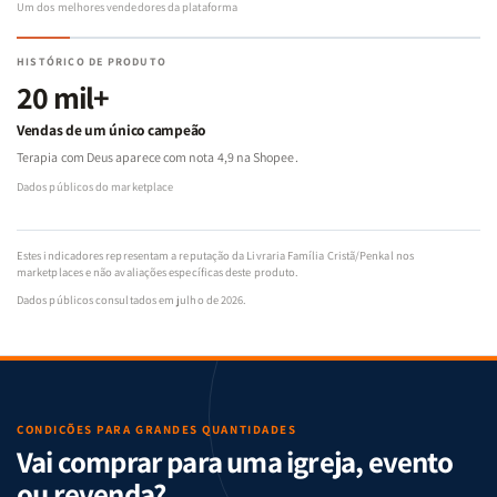
Um dos melhores vendedores da plataforma
HISTÓRICO DE PRODUTO
20 mil+
Vendas de um único campeão
Terapia com Deus aparece com nota 4,9 na Shopee.
Dados públicos do marketplace
Estes indicadores representam a reputação da Livraria Família Cristã/Penkal nos
marketplaces e não avaliações específicas deste produto.
Dados públicos consultados em julho de 2026.
CONDIÇÕES PARA GRANDES QUANTIDADES
Vai comprar para uma igreja, evento
ou revenda?