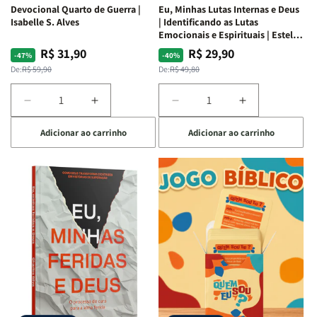
Devocional Quarto de Guerra |
Eu, Minhas Lutas Internas e Deus
Isabelle S. Alves
| Identificando as Lutas
Emocionais e Espirituais | Estela
Costa
R$ 31,90
R$ 29,90
Preço
Preço
Preço
Preço
-47%
-40%
normal
promocional
normal
promocional
De:
R$ 59,90
De:
R$ 49,80
Diminuir
Aumentar
Diminuir
Aumentar
a
a
a
a
Adicionar ao carrinho
Adicionar ao carrinho
quantidade
quantidade
quantidade
quantidade
de
de
de
de
Devocional
Devocional
Eu,
Eu,
Quarto
Quarto
Minhas
Minhas
de
de
Lutas
Lutas
Guerra
Guerra
Internas
Internas
|
|
e
e
Isabelle
Isabelle
Deus
Deus
S.
S.
|
|
Alves
Alves
Identificando
Identificando
as
as
Lutas
Lutas
Emocionais
Emocionais