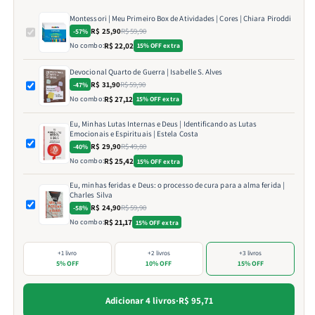
Montessori | Meu Primeiro Box de Atividades | Cores | Chiara Piroddi
R$ 25,90
R$ 59,90
-57%
No combo:
R$ 22,02
15% OFF extra
Devocional Quarto de Guerra | Isabelle S. Alves
R$ 31,90
R$ 59,90
-47%
No combo:
R$ 27,12
15% OFF extra
Eu, Minhas Lutas Internas e Deus | Identificando as Lutas
Emocionais e Espirituais | Estela Costa
R$ 29,90
R$ 49,80
-40%
No combo:
R$ 25,42
15% OFF extra
Eu, minhas feridas e Deus: o processo de cura para a alma ferida |
Charles Silva
R$ 24,90
R$ 59,90
-58%
No combo:
R$ 21,17
15% OFF extra
+1 livro
+2 livros
+3 livros
5% OFF
10% OFF
15% OFF
Adicionar 4 livros
·
R$ 95,71