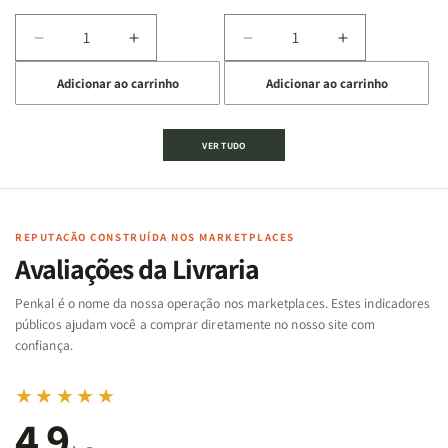
Diminuir
Aumentar
Diminuir
Aumentar
a
a
a
a
Adicionar ao carrinho
Adicionar ao carrinho
quantidade
quantidade
quantidade
quantidade
de
de
de
de
Jogo
Jogo
Jogo
Jogo
VER TUDO
Bíblico
Bíblico
da
da
de
de
memória
memória
Cartas
Cartas
|
|
|
|
Arca
Arca
Famílias
Famílias
de
de
REPUTAÇÃO CONSTRUÍDA NOS MARKETPLACES
da
da
Noé
Noé
Avaliações da Livraria
Bíblia
Bíblia
-
-
Penkal é o nome da nossa operação nos marketplaces. Estes indicadores
Penkal
Penkal
públicos ajudam você a comprar diretamente no nosso site com
confiança.
★★★★★
4,9