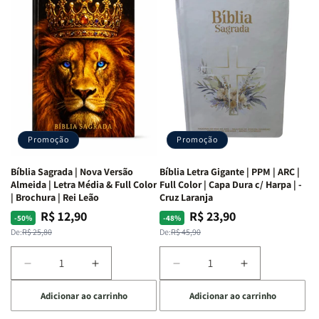
as
as
Bíblia
Bíblia
Mulheres
Mulheres
Livro
Livro
da
da
por
por
Bíblia
Bíblia
Livro
Livro
|
|
-
-
Isabelle
Isabelle
um
um
S.
S.
panorama
panorama
Alves
Alves
completo
completo
dos
dos
Promoção
Promoção
66
66
livros
livros
Bíblia Sagrada | Nova Versão
Bíblia Letra Gigante | PPM | ARC |
da
da
Almeida | Letra Média & Full Color
Full Color | Capa Dura c/ Harpa | -
Bíblia
Bíblia
| Brochura | Rei Leão
Cruz Laranja
|
|
R$ 12,90
R$ 23,90
Preço
Preço
Preço
Preço
-50%
-48%
Equipe
Equipe
normal
promocional
normal
promocional
De:
R$ 25,80
De:
R$ 45,90
teológica
teológica
Penkal
Penkal
Diminuir
Aumentar
Diminuir
Aumentar
a
a
a
a
Adicionar ao carrinho
Adicionar ao carrinho
quantidade
quantidade
quantidade
quantidade
de
de
de
de