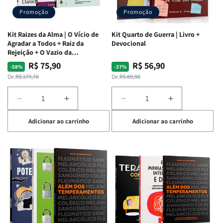
Promoção
Promoção
Kit Raizes da Alma | O Vício de
Kit Quarto de Guerra | Livro +
Agradar a Todos + Raiz da
Devocional
Rejeição + O Vazio da
Insatisfação.
R$ 75,90
R$ 56,90
Preço
Preço
Preço
Preço
-58%
-37%
normal
promocional
normal
promocional
De:
R$ 179,70
De:
R$ 89,90
Diminuir
Aumentar
Diminuir
Aumentar
a
a
a
a
Adicionar ao carrinho
Adicionar ao carrinho
quantidade
quantidade
quantidade
quantidade
de
de
de
de
Kit
Kit
Kit
Kit
Raizes
Raizes
Quarto
Quarto
da
da
de
de
Alma
Alma
Guerra
Guerra
|
|
|
|
O
O
Livro
Livro
Vício
Vício
+
+
de
de
Devocional
Devocional