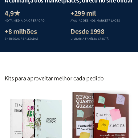
A confiança dos marketplaces, direto no site oficial
Equipe
Equipe
Equipe
Equipe
Teológica
Teológica
Teológica
Teológica
4,9★
+299 mil
Penkal
Penkal
Penkal
Penkal
NOTA MÉDIA DA OPERAÇÃO
AVALIAÇÕES NOS MARKETPLACES
+8 milhões
Desde 1998
ENTREGAS REALIZADAS
LIVRARIA FAMÍLIA CRISTÃ
Kits para aproveitar melhor cada pedido