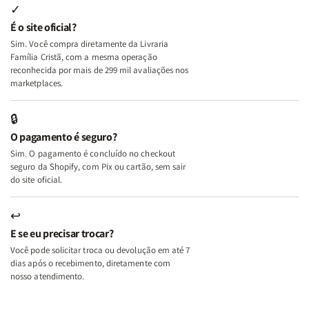
Internas
Internas
Deus
Deus
✓
e
e
É o site oficial?
Deus
Deus
Sim. Você compra diretamente da Livraria
+
+
Família Cristã, com a mesma operação
A
A
reconhecida por mais de 299 mil avaliações nos
Mulher
Mulher
marketplaces.
que
que
Edifica
Edifica
🔒
o
o
O pagamento é seguro?
Lar
Lar
Sim. O pagamento é concluído no checkout
seguro da Shopify, com Pix ou cartão, sem sair
do site oficial.
↩
E se eu precisar trocar?
Você pode solicitar troca ou devolução em até 7
dias após o recebimento, diretamente com
nosso atendimento.