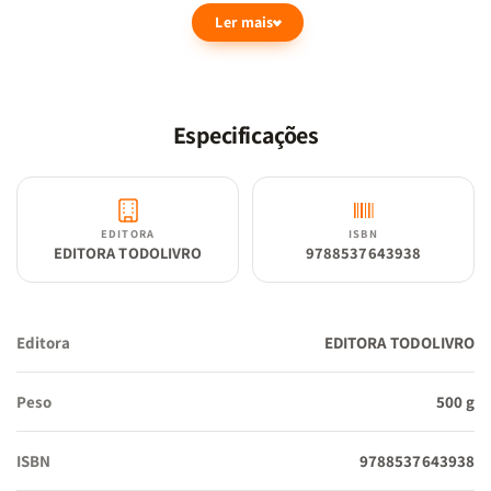
habilidades necessárias para construir um fundamento sólido nos
Ler mais
conceitos iniciais, desde o reconhecimento de objetos coloridos
até o aprendizado das tonalidades.
O
B
ox de Atividades... Cores
contém:
• 13 cartões
Especificações
EDITORA
ISBN
EDITORA TODOLIVRO
9788537643938
Editora
EDITORA TODOLIVRO
Peso
500 g
ISBN
9788537643938