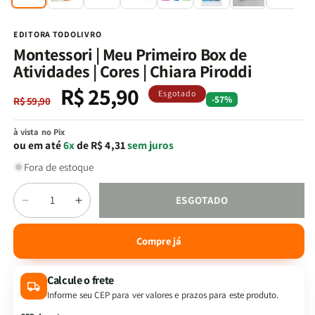
na
n
janela
j
modal
m
EDITORA TODOLIVRO
Montessori | Meu Primeiro Box de
Atividades | Cores | Chiara Piroddi
R$ 25,90
Preço
Preço
Esgotado
-57%
R$ 59,90
normal
promocional
à vista no Pix
ou em até
6x
de R$ 4,31
sem juros
Fora de estoque
Quantidade
ESGOTADO
Diminuir
Aumentar
a
a
quantidade
quantidade
Compre já
de
de
Montessori
Montessori
Calcule o frete
|
|
Meu
Meu
Informe seu CEP para ver valores e prazos para este produto.
Primeiro
Primeiro