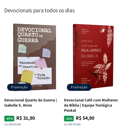
Devocionais para todos os dias
Promoção
Promoção
Devocional Quarto de Guerra |
Devocional Café com Mulheres
Isabelle S. Alves
da Bíblia | Equipe Teológica
Penkal
R$ 31,90
R$ 54,90
Preço
Preço
Preço
Preço
-47%
-31%
normal
promocional
normal
promocional
De:
R$ 59,90
De:
R$ 79,90