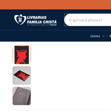
PULAR PARA
O CONTEÚDO
Livros
B
PULAR PARA
AS
INFORMAÇÕES
DO PRODUTO