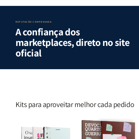
Guerra
Guerra
Internas
Internas
|
|
e
e
Isabelle
Isabelle
Deus
Deus
S.
S.
|
|
REPUTAÇÃO COMPROVADA
A confiança dos
Alves
Alves
Identificando
Identifica
as
as
marketplaces, direto no site
Lutas
Lutas
Emocionais
Emociona
oficial
e
e
Espirituais
Espirituai
|
|
Estela
Estela
Costa
Costa
Kits para aproveitar melhor cada pedido