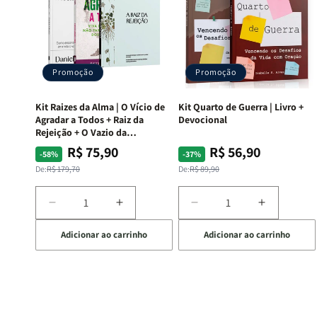
Promoção
Promoção
Kit Raizes da Alma | O Vício de
Kit Quarto de Guerra | Livro +
Agradar a Todos + Raiz da
Devocional
Rejeição + O Vazio da
Insatisfação.
R$ 75,90
R$ 56,90
Preço
Preço
Preço
Preço
-58%
-37%
normal
promocional
normal
promocional
De:
R$ 179,70
De:
R$ 89,90
Diminuir
Aumentar
Diminuir
Aumentar
a
a
a
a
Adicionar ao carrinho
Adicionar ao carrinho
quantidade
quantidade
quantidade
quantida
de
de
de
de
Kit
Kit
Kit
Kit
Raizes
Raizes
Quarto
Quarto
da
da
de
de
Alma
Alma
Guerra
Guerra