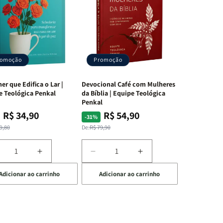
romoção
Promoção
er que Edifica o Lar |
Devocional Café com Mulheres
e Teológica Penkal
da Bíblia | Equipe Teológica
Penkal
R$ 34,90
R$ 54,90
ço
ço
Preço
Preço
-31%
mal
mocional
normal
promocional
9,80
De:
R$ 79,90
iminuir
Aumentar
Diminuir
Aumentar
a
a
a
Adicionar ao carrinho
Adicionar ao carrinho
uantidade
quantidade
quantidade
quantidade
e
de
de
de
A
Devocional
Devocional
ulher
Mulher
Café
Café
ue
que
com
com