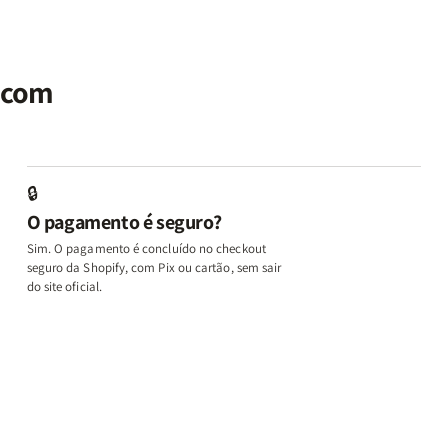
|
|
Identidade
Identidade
P
Potencialize
Potencialize
|
|
|
seu
seu
Terapia
Terapia
E
al
Cérebro
Cérebro
com
com
M
r com
+
+
Deus
Deus
L
A
A
+
+
In
Chave
Chave
Além
Além
e
do
do
dos
dos
D
Autocontrole
Autocontrole
Temperamentos
Temperamento
+
🔒
+
+
+
+
A
O pagamento é seguro?
Além
Além
Eu,
Eu,
M
dos
dos
Minhas
Minhas
q
Sim. O pagamento é concluído no checkout
Temperamentos
Temperamentos
Feridas
Feridas
Ed
seguro da Shopify, com Pix ou cartão, sem sair
e
e
o
do site oficial.
Deus
Deus
L