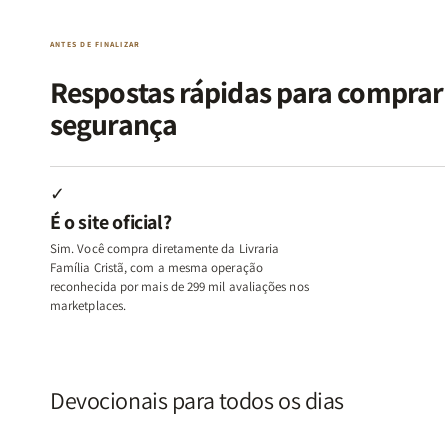
|
|
|
|
O
O
Livro
Livro
ANTES DE FINALIZAR
Vício
Vício
+
+
de
de
Devocional
Devocion
Respostas rápidas para compra
Agradar
Agradar
segurança
a
a
Todos
Todos
+
+
Raiz
Raiz
✓
da
da
É o site oficial?
Rejeição
Rejeição
+
+
Sim. Você compra diretamente da Livraria
O
O
Família Cristã, com a mesma operação
Vazio
Vazio
reconhecida por mais de 299 mil avaliações nos
marketplaces.
da
da
Insatisfação.
Insatisfação.
Devocionais para todos os dias