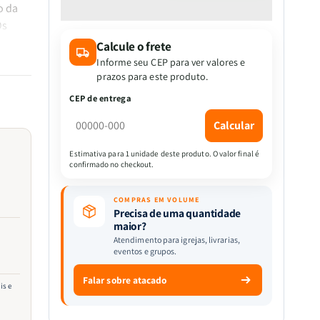
quantidade
quantidade
o da
de
de
Os
Mensagem
Mensagem
três
Calcule o frete
|
|
o
Fernando
Fernando
Informe seu CEP para ver valores e
Pessoa
Pessoa
prazos para este produto.
CEP de entrega
Calcular
Estimativa para 1 unidade deste produto. O valor final é
confirmado no checkout.
COMPRAS EM VOLUME
Precisa de uma quantidade
maior?
Atendimento para igrejas, livrarias,
eventos e grupos.
Falar sobre atacado
is e