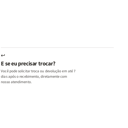
az
Paz
Virtudes
Virtudes
|
de
de
u,
Eu,
uma
uma
inhas
Minhas
Mulher
Mulher
utas
Lutas
Segundo
Segundo
ternas
Internas
Deus
Deus
e
eus
Deus
s
+
↩
A
E se eu precisar trocar?
ulher
Mulher
ue
que
Você pode solicitar troca ou devolução em até 7
ifica
Edifica
dias após o recebimento, diretamente com
o
nosso atendimento.
ar
Lar