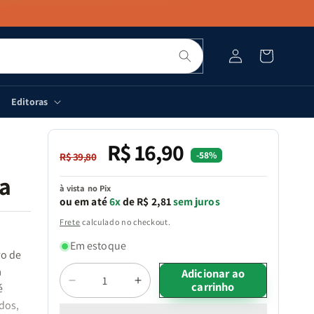
Pesquisar
Fazer
Carrinho
login
Editoras
R$ 16,90
Preço
Preço
-58%
R$ 39,80
normal
promocional
a
à vista no Pix
ou em até
6x
de R$ 2,81
sem juros
Frete
calculado no checkout.
Em estoque
ro de
a
Quantidade
Adicionar ao
carrinho
Diminuir
Aumentar
é
a
a
dos,