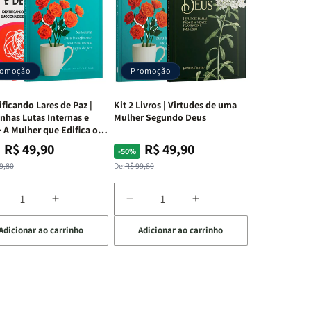
romoção
Promoção
ificando Lares de Paz |
Kit 2 Livros | Virtudes de uma
nhas Lutas Internas e
Mulher Segundo Deus
 A Mulher que Edifica o
R$ 49,90
R$ 49,90
ço
ço
Preço
Preço
-50%
mal
mocional
normal
promocional
9,80
De:
R$ 99,80
iminuir
Aumentar
Diminuir
Aumentar
a
a
a
Adicionar ao carrinho
Adicionar ao carrinho
uantidade
quantidade
quantidade
quantidade
e
de
de
de
t
Kit
Kit
Kit
dificando
Edificando
2
2
ares
Lares
Livros
Livros
e
de
|
|