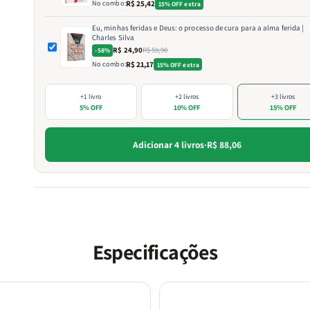
No combo:
R$ 25,42
15% OFF extra
Eu, minhas feridas e Deus: o processo de cura para a alma ferida |
Charles Silva
R$ 24,90
R$ 59,90
-58%
No combo:
R$ 21,17
15% OFF extra
+1 livro
+2 livros
+3 livros
5% OFF
10% OFF
15% OFF
Adicionar 4 livros
·
R$ 88,06
Especificações