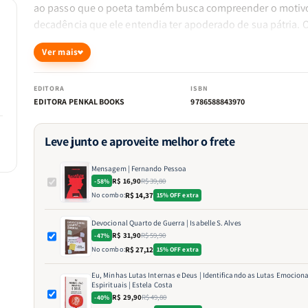
ao passo que o poeta também busca compreender o motiv
decadência que ele entendia ter apoderado de sua pátria. 
quarenta e quatro poemas dessa obra são organizados em 
Ver mais
partes, cada uma tratando de uma fase diferente do impéri
português.
EDITORA
ISBN
EDITORA PENKAL BOOKS
9786588843970
Leve junto e aproveite melhor o frete
Mensagem | Fernando Pessoa
R$ 16,90
R$ 39,80
-58%
No combo:
R$ 14,37
15% OFF extra
Devocional Quarto de Guerra | Isabelle S. Alves
R$ 31,90
R$ 59,90
-47%
No combo:
R$ 27,12
15% OFF extra
Eu, Minhas Lutas Internas e Deus | Identificando as Lutas Emociona
Espirituais | Estela Costa
R$ 29,90
R$ 49,80
-40%