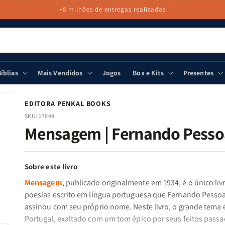
+8 milhões de entregas realizadas
íblias
Mais Vendidos
Jogos
Box e Kits
Presentes
EDITORA PENKAL BOOKS
SKU:
17649
Mensagem | Fernando Pesso
Sobre este livro
Mensagem
, publicado originalmente em 1934, é o único liv
poesias escrito em língua portuguesa que Fernando Pesso
assinou com seu próprio nome. Neste livro, o grande tema 
Portugal, exaltado com um tom épico por seus feitos passa