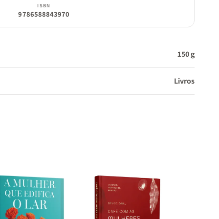
ISBN
9786588843970
150 g
Livros