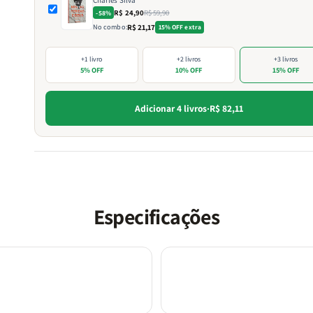
R$ 24,90
R$ 59,90
-58%
No combo:
R$ 21,17
15% OFF extra
+1 livro
+2 livros
+3 livros
5% OFF
10% OFF
15% OFF
Adicionar 4 livros
·
R$ 82,11
Especificações