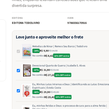
divertida surpresa.
EDITORA
ISBN
EDITORA TODOLIVRO
9786556170916
Leve junto e aproveite melhor o frete
Melodias de Ninar | Reme o Seu Barco | Todolivro
R$ 9,90
R$ 14,90
-34%
No combo:
R$ 8,42
15% OFF extra
Devocional Quarto de Guerra | Isabelle S. Alves
R$ 31,90
R$ 59,90
-47%
No combo:
R$ 27,12
15% OFF extra
Eu, Minhas Lutas Internas e Deus | Identificando as Lutas Emociona
Espirituais | Estela Costa
R$ 29,90
R$ 49,80
-40%
No combo:
R$ 25,42
15% OFF extra
Eu, minhas feridas e Deus: o processo de cura para a alma ferida |
Charles Silva