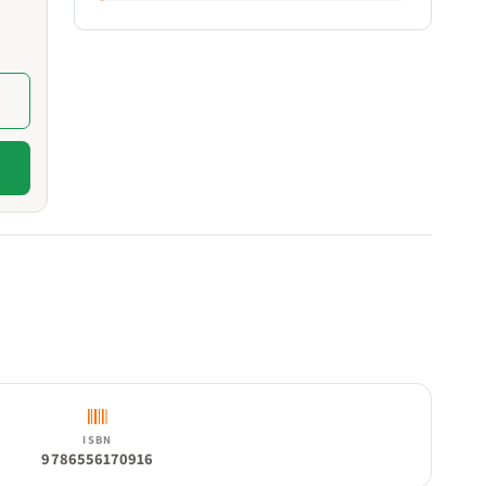
ISBN
9786556170916