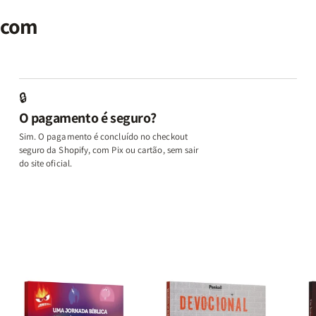
seu
seu
Terapia
Terapia
E
al
Cérebro
Cérebro
com
com
M
r com
+
+
Deus
Deus
L
A
A
+
+
In
Chave
Chave
Além
Além
e
do
do
dos
dos
D
Autocontrole
Autocontrole
Temperamentos
Temperamento
+
🔒
+
+
+
+
A
O pagamento é seguro?
Além
Além
Eu,
Eu,
M
dos
dos
Minhas
Minhas
q
Sim. O pagamento é concluído no checkout
Temperamentos
Temperamentos
Feridas
Feridas
Ed
seguro da Shopify, com Pix ou cartão, sem sair
e
e
o
do site oficial.
Deus
Deus
L