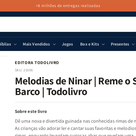
+8 milhões de entregas realizadas
íblias
Mais Vendidos
Jogos
Box e Kits
Presentes
EDITORA TODOLIVRO
SKU:
21696
Melodias de Ninar | Reme o 
Barco | Todolivro
Sobre este livro
Dê uma nova e divertida guinada nas conhecidas rimas de n
As crianças vão adorar ler e cantar suas favoritas e melodio
rimas, enquanto levantam curiosas abas que revelam uma