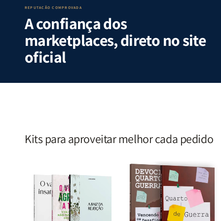
S.
S.
|
|
REPUTAÇÃO COMPROVADA
A confiança dos
Alves
Alves
Identificando
Identifica
as
as
marketplaces, direto no site
Lutas
Lutas
Emocionais
Emociona
oficial
e
e
Espirituais
Espirituai
|
|
Estela
Estela
Costa
Costa
Kits para aproveitar melhor cada pedido