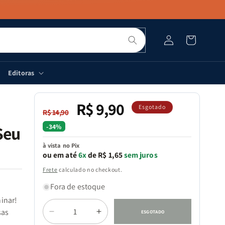
Pesquisar
Fazer
Carrinho
login
Editoras
R$ 9,90
Preço
Preço
Esgotado
R$ 14,90
normal
promocional
-34%
Seu
à vista no Pix
ou em até
6x
de R$ 1,65
sem juros
Frete
calculado no checkout.
Fora de estoque
inar!
Quantidade
sas
ESGOTADO
Diminuir
Aumentar