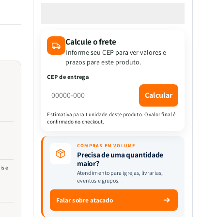
a
a
quantidade
quantidade
de
de
Melodias
Melodias
Calcule o frete
de
de
Ninar
Ninar
Informe seu CEP para ver valores e
|
|
prazos para este produto.
Reme
Reme
CEP de entrega
o
o
Seu
Seu
Calcular
Barco
Barco
|
|
Estimativa para 1 unidade deste produto. O valor final é
confirmado no checkout.
Todolivro
Todolivro
COMPRAS EM VOLUME
Precisa de uma quantidade
maior?
is e
Atendimento para igrejas, livrarias,
eventos e grupos.
Falar sobre atacado