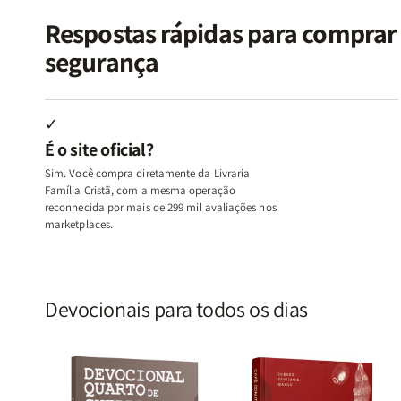
Vício
Vício
+
+
de
de
Devocional
Devocion
Respostas rápidas para compra
Agradar
Agradar
segurança
a
a
Todos
Todos
+
+
Raiz
Raiz
✓
da
da
É o site oficial?
Rejeição
Rejeição
+
+
Sim. Você compra diretamente da Livraria
O
O
Família Cristã, com a mesma operação
Vazio
Vazio
reconhecida por mais de 299 mil avaliações nos
marketplaces.
da
da
Insatisfação.
Insatisfação.
Devocionais para todos os dias