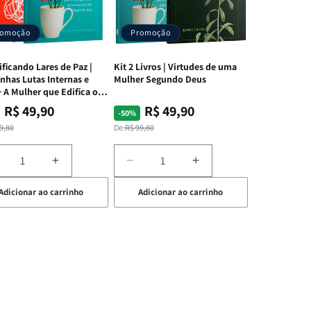
romoção
Promoção
ificando Lares de Paz |
Kit 2 Livros | Virtudes de uma
nhas Lutas Internas e
Mulher Segundo Deus
 A Mulher que Edifica o
R$ 49,90
R$ 49,90
ço
ço
Preço
Preço
-50%
mal
mocional
normal
promocional
9,80
De:
R$ 99,80
iminuir
Aumentar
Diminuir
Aumentar
a
a
a
Adicionar ao carrinho
Adicionar ao carrinho
uantidade
quantidade
quantidade
quantidade
e
de
de
de
t
Kit
Kit
Kit
dificando
Edificando
2
2
ares
Lares
Livros
Livros
e
de
|
|
az
Paz
Virtudes
Virtudes
|
de
de