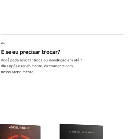
u,
Eu,
uma
uma
inhas
Minhas
Mulher
Mulher
utas
Lutas
Segundo
Segundo
ternas
Internas
Deus
Deus
e
eus
Deus
s
+
↩
A
E se eu precisar trocar?
ulher
Mulher
ue
que
Você pode solicitar troca ou devolução em até 7
ifica
Edifica
dias após o recebimento, diretamente com
o
nosso atendimento.
ar
Lar