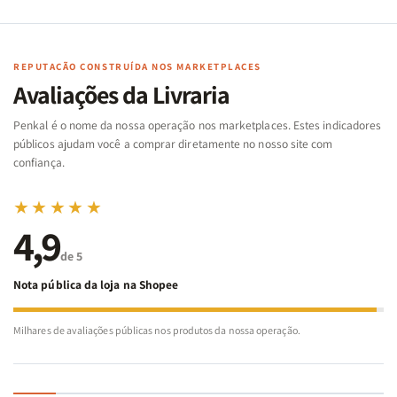
de
de
memória
memória
Cartas
Cartas
|
|
|
|
Arca
Arca
Famílias
Famílias
de
de
REPUTAÇÃO CONSTRUÍDA NOS MARKETPLACES
da
da
Noé
Noé
Avaliações da Livraria
Bíblia
Bíblia
-
-
Penkal é o nome da nossa operação nos marketplaces. Estes indicadores
Penkal
Penkal
públicos ajudam você a comprar diretamente no nosso site com
confiança.
★★★★★
4,9
de 5
Nota pública da loja na Shopee
Milhares de avaliações públicas nos produtos da nossa operação.