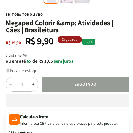
na
n
janela
j
modal
m
EDITORA TODOLIVRO
Megapad Colorir &amp; Atividades |
Cães | Brasileitura
R$ 9,90
Preço
Preço
Esgotado
-50%
R$ 19,90
normal
promocional
à vista no Pix
ou em até
6x
de R$ 1,65
sem juros
Fora de estoque
Quantidade
ESGOTADO
Diminuir
Aumentar
a
a
quantidade
quantidade
de
de
Megapad
Megapad
Calcule o frete
Colorir
Colorir
Informe seu CEP para ver valores e prazos para este produto.
&amp;
&amp;
Atividades
Atividades
CEP de entrega