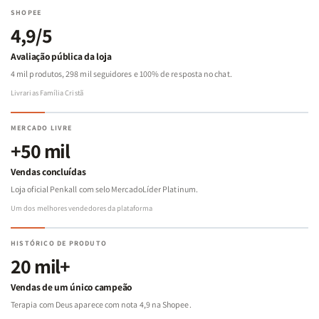
SHOPEE
4,9/5
Avaliação pública da loja
4 mil produtos, 298 mil seguidores e 100% de resposta no chat.
Livrarias Família Cristã
MERCADO LIVRE
+50 mil
Vendas concluídas
Loja oficial Penkall com selo MercadoLíder Platinum.
Um dos melhores vendedores da plataforma
HISTÓRICO DE PRODUTO
20 mil+
Vendas de um único campeão
Terapia com Deus aparece com nota 4,9 na Shopee.