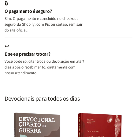
🔒
o
o
O pagamento é seguro?
Lar
Lar
Sim. O pagamento é concluído no checkout
seguro da Shopify, com Pix ou cartão, sem sair
do site oficial.
↩
E se eu precisar trocar?
Você pode solicitar troca ou devolução em até 7
dias após o recebimento, diretamente com
nosso atendimento.
Devocionais para todos os dias