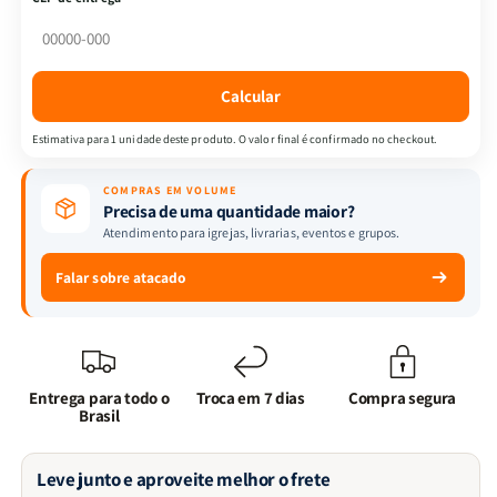
|
|
Cães
Cães
|
|
Brasileitura
Brasileitura
Calcular
Estimativa para 1 unidade deste produto. O valor final é confirmado no checkout.
COMPRAS EM VOLUME
Precisa de uma quantidade maior?
Atendimento para igrejas, livrarias, eventos e grupos.
Falar sobre atacado
Entrega para todo o
Troca em 7 dias
Compra segura
Brasil
Leve junto e aproveite melhor o frete