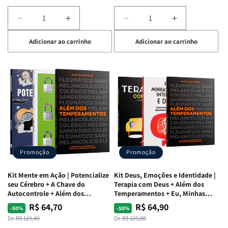
Diminuir
Aumentar
Diminuir
Aumentar
a
a
a
a
Adicionar ao carrinho
Adicionar ao carrinho
quantidade
quantidade
quantidade
quantidade
de
de
de
de
Kit
Kit
Kit
Kit
Raizes
Raizes
Quarto
Quarto
da
da
de
de
Alma
Alma
Guerra
Guerra
|
|
|
|
O
O
Livro
Livro
Vício
Vício
+
+
de
de
Devocional
Devocional
Agradar
Agradar
Promoção
Promoção
a
a
Todos
Todos
Kit Mente em Ação | Potencialize
Kit Deus, Emoções e Identidade |
+
+
seu Cérebro + A Chave do
Terapia com Deus + Além dos
Raiz
Raiz
Autocontrole + Além dos
Temperamentos + Eu, Minhas
Temperamentos
Feridas e Deus
da
da
R$ 64,70
R$ 64,90
Preço
Preço
Preço
Preço
-50%
-50%
Rejeição
Rejeição
normal
promocional
normal
promocional
De:
R$ 129,40
De:
R$ 129,80
+
+