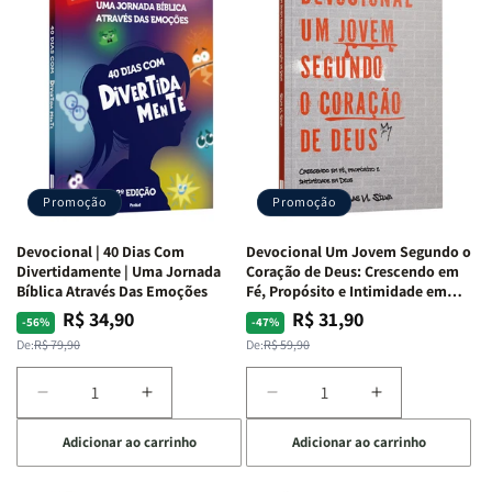
de
de
com
com
Guerra
Guerra
Mulheres
Mulheres
|
|
da
da
Isabelle
Isabelle
Bíblia
Bíblia
S.
S.
|
|
Alves
Alves
Equipe
Equipe
Teológica
Teológica
Penkal
Penkal
Promoção
Promoção
Devocional | 40 Dias Com
Devocional Um Jovem Segundo o
Divertidamente | Uma Jornada
Coração de Deus: Crescendo em
Bíblica Através Das Emoções
Fé, Propósito e Intimidade em
Deus
R$ 34,90
R$ 31,90
Preço
Preço
Preço
Preço
-56%
-47%
normal
promocional
normal
promocional
De:
R$ 79,90
De:
R$ 59,90
Diminuir
Aumentar
Diminuir
Aumentar
a
a
a
a
Adicionar ao carrinho
Adicionar ao carrinho
quantidade
quantidade
quantidade
quantidade
de
de
de
de