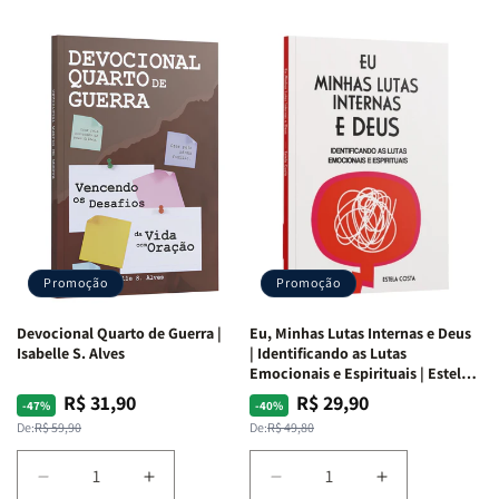
Promoção
Promoção
Devocional Quarto de Guerra |
Eu, Minhas Lutas Internas e Deus
Isabelle S. Alves
| Identificando as Lutas
Emocionais e Espirituais | Estela
Costa
R$ 31,90
R$ 29,90
Preço
Preço
Preço
Preço
-47%
-40%
normal
promocional
normal
promocional
De:
R$ 59,90
De:
R$ 49,80
Diminuir
Aumentar
Diminuir
Aumentar