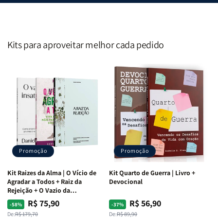
Kits para aproveitar melhor cada pedido
Promoção
Promoção
Kit Raizes da Alma | O Vício de
Kit Quarto de Guerra | Livro +
Agradar a Todos + Raiz da
Devocional
Rejeição + O Vazio da
Insatisfação.
R$ 75,90
R$ 56,90
Preço
Preço
Preço
Preço
-58%
-37%
normal
promocional
normal
promocional
De:
R$ 179,70
De:
R$ 89,90