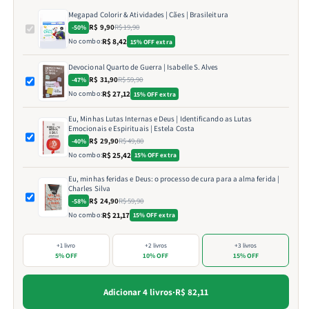
Megapad Colorir & Atividades | Cães | Brasileitura
R$ 9,90
R$ 19,90
-50%
No combo:
R$ 8,42
15% OFF extra
Devocional Quarto de Guerra | Isabelle S. Alves
R$ 31,90
R$ 59,90
-47%
No combo:
R$ 27,12
15% OFF extra
Eu, Minhas Lutas Internas e Deus | Identificando as Lutas
Emocionais e Espirituais | Estela Costa
R$ 29,90
R$ 49,80
-40%
No combo:
R$ 25,42
15% OFF extra
Eu, minhas feridas e Deus: o processo de cura para a alma ferida |
Charles Silva
R$ 24,90
R$ 59,90
-58%
No combo:
R$ 21,17
15% OFF extra
+1 livro
+2 livros
+3 livros
5% OFF
10% OFF
15% OFF
Adicionar 4 livros
·
R$ 82,11