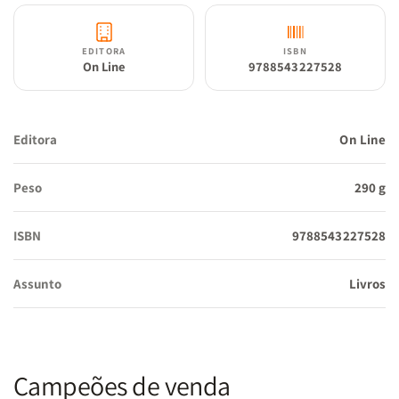
EDITORA
ISBN
On Line
9788543227528
Editora
On Line
Peso
290 g
ISBN
9788543227528
Assunto
Livros
Campeões de venda