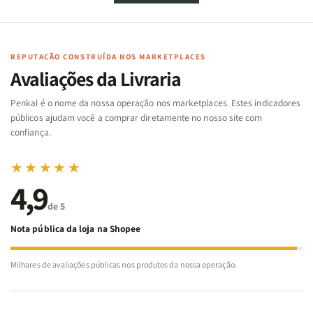
de
de
memória
memória
Cartas
Cartas
|
|
|
|
Arca
Arca
Famílias
Famílias
de
de
REPUTAÇÃO CONSTRUÍDA NOS MARKETPLACES
da
da
Noé
Noé
Avaliações da Livraria
Bíblia
Bíblia
-
-
Penkal é o nome da nossa operação nos marketplaces. Estes indicadores
Penkal
Penkal
públicos ajudam você a comprar diretamente no nosso site com
confiança.
★★★★★
4,9
de 5
Nota pública da loja na Shopee
Milhares de avaliações públicas nos produtos da nossa operação.