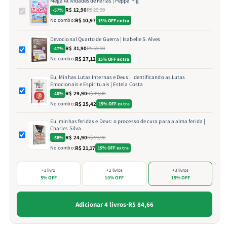
Mega Atividades de Férias | Peppa Pig
R$ 12,90
R$ 29,99
-57%
No combo:
R$ 10,97
15% OFF extra
Devocional Quarto de Guerra | Isabelle S. Alves
R$ 31,90
R$ 59,90
-47%
No combo:
R$ 27,12
15% OFF extra
Eu, Minhas Lutas Internas e Deus | Identificando as Lutas
Emocionais e Espirituais | Estela Costa
R$ 29,90
R$ 49,80
-40%
No combo:
R$ 25,42
15% OFF extra
Eu, minhas feridas e Deus: o processo de cura para a alma ferida |
Charles Silva
R$ 24,90
R$ 59,90
-58%
No combo:
R$ 21,17
15% OFF extra
+1 livro
+2 livros
+3 livros
5% OFF
10% OFF
15% OFF
Adicionar 4 livros
·
R$ 84,66