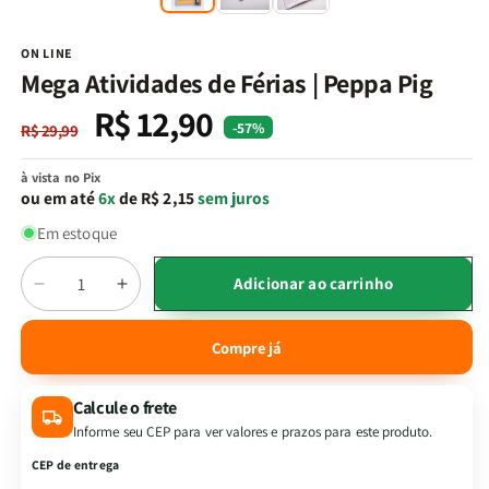
na
n
janela
j
modal
m
ON LINE
Mega Atividades de Férias | Peppa Pig
R$ 12,90
Preço
Preço
-57%
R$ 29,99
normal
promocional
à vista no Pix
ou em até
6x
de R$ 2,15
sem juros
Em estoque
Quantidade
Adicionar ao carrinho
Diminuir
Aumentar
a
a
quantidade
quantidade
Compre já
de
de
Mega
Mega
Calcule o frete
Atividades
Atividades
de
de
Informe seu CEP para ver valores e prazos para este produto.
Férias
Férias
CEP de entrega
|
|