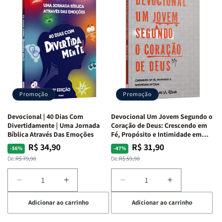
de
de
com
com
Guerra
Guerra
Mulheres
Mulheres
|
|
da
da
Isabelle
Isabelle
Bíblia
Bíblia
S.
S.
|
|
Alves
Alves
Equipe
Equipe
Teológica
Teológica
Penkal
Penkal
Promoção
Promoção
Devocional | 40 Dias Com
Devocional Um Jovem Segundo o
Divertidamente | Uma Jornada
Coração de Deus: Crescendo em
Bíblica Através Das Emoções
Fé, Propósito e Intimidade em
Deus
R$ 34,90
R$ 31,90
Preço
Preço
Preço
Preço
-56%
-47%
normal
promocional
normal
promocional
De:
R$ 79,90
De:
R$ 59,90
Diminuir
Aumentar
Diminuir
Aumentar
a
a
a
a
Adicionar ao carrinho
Adicionar ao carrinho
quantidade
quantidade
quantidade
quantidade
de
de
de
de