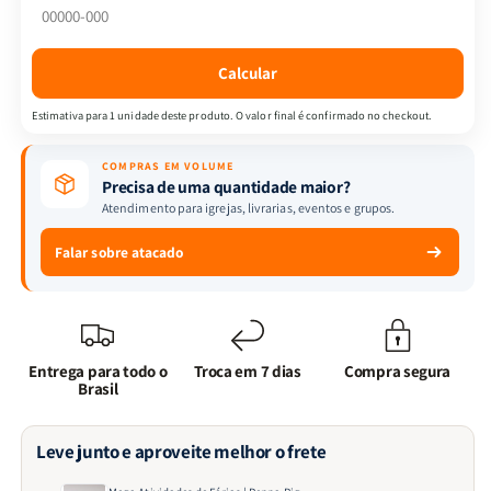
Peppa
Peppa
Pig
Pig
Calcular
Estimativa para 1 unidade deste produto. O valor final é confirmado no checkout.
COMPRAS EM VOLUME
Precisa de uma quantidade maior?
Atendimento para igrejas, livrarias, eventos e grupos.
Falar sobre atacado
Entrega para todo o
Troca em 7 dias
Compra segura
Brasil
Leve junto e aproveite melhor o frete