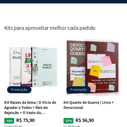
Kits para aproveitar melhor cada pedido
Promoção
Promoção
Kit Raizes da Alma | O Vício de
Kit Quarto de Guerra | Livro +
Agradar a Todos + Raiz da
Devocional
Rejeição + O Vazio da
Insatisfação.
R$ 75,90
R$ 56,90
Preço
Preço
Preço
Preço
-58%
-37%
De:
R$ 179,70
De:
R$ 89,90