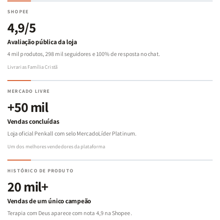
SHOPEE
4,9/5
Avaliação pública da loja
4 mil produtos, 298 mil seguidores e 100% de resposta no chat.
Livrarias Família Cristã
MERCADO LIVRE
+50 mil
Vendas concluídas
Loja oficial Penkall com selo MercadoLíder Platinum.
Um dos melhores vendedores da plataforma
HISTÓRICO DE PRODUTO
20 mil+
Vendas de um único campeão
Terapia com Deus aparece com nota 4,9 na Shopee.