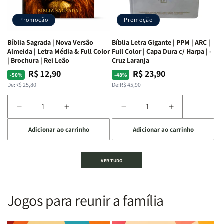
Alves
Alves
completo
completo
dos
dos
Promoção
Promoção
66
66
livros
livros
Bíblia Sagrada | Nova Versão
Bíblia Letra Gigante | PPM | ARC |
da
da
Almeida | Letra Média & Full Color
Full Color | Capa Dura c/ Harpa | -
Bíblia
Bíblia
| Brochura | Rei Leão
Cruz Laranja
|
|
R$ 12,90
R$ 23,90
Preço
Preço
Preço
Preço
-50%
-48%
Equipe
Equipe
normal
promocional
normal
promocional
De:
R$ 25,80
De:
R$ 45,90
teológica
teológica
Penkal
Penkal
Diminuir
Aumentar
Diminuir
Aumentar
a
a
a
a
Adicionar ao carrinho
Adicionar ao carrinho
quantidade
quantidade
quantidade
quantidade
de
de
de
de
Bíblia
Bíblia
Bíblia
Bíblia
VER TUDO
Sagrada
Sagrada
Letra
Letra
|
|
Gigante
Gigante
Nova
Nova
|
|
Versão
Versão
PPM
PPM
Jogos para reunir a família
Almeida
Almeida
|
|
|
|
ARC
ARC