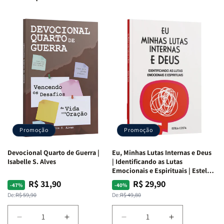
Promoção
Promoção
Devocional Quarto de Guerra |
Eu, Minhas Lutas Internas e Deus
Isabelle S. Alves
| Identificando as Lutas
Emocionais e Espirituais | Estela
Costa
R$ 31,90
R$ 29,90
Preço
Preço
Preço
Preço
-47%
-40%
normal
promocional
normal
promocional
De:
R$ 59,90
De:
R$ 49,80
Diminuir
Aumentar
Diminuir
Aumentar