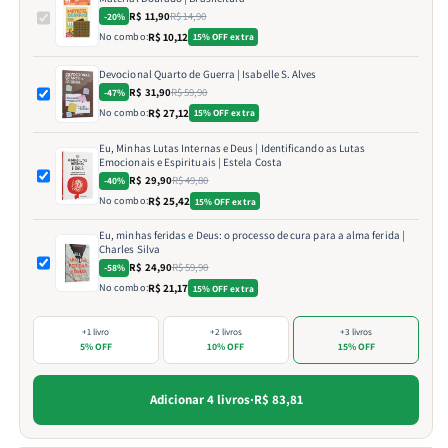
R$ 11,90
R$ 14,90
-20%
No combo:
R$ 10,12
15% OFF extra
Devocional Quarto de Guerra | Isabelle S. Alves
R$ 31,90
R$ 59,90
-47%
No combo:
R$ 27,12
15% OFF extra
Eu, Minhas Lutas Internas e Deus | Identificando as Lutas
Emocionais e Espirituais | Estela Costa
R$ 29,90
R$ 49,80
-40%
No combo:
R$ 25,42
15% OFF extra
Eu, minhas feridas e Deus: o processo de cura para a alma ferida |
Charles Silva
R$ 24,90
R$ 59,90
-58%
No combo:
R$ 21,17
15% OFF extra
+1 livro
+2 livros
+3 livros
5% OFF
10% OFF
15% OFF
Adicionar 4 livros
·
R$ 83,81