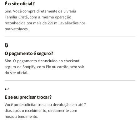
e
e
É o site oficial?
Deus
Deus
Sim. Você compra diretamente da Livraria
+
+
Família Cristã, com a mesma operação
A
A
reconhecida por mais de 299 mil avaliações nos
Mulher
Mulher
marketplaces.
que
que
Edifica
Edifica
🔒
o
o
O pagamento é seguro?
Lar
Lar
Sim. O pagamento é concluído no checkout
seguro da Shopify, com Pix ou cartão, sem sair
do site oficial.
↩
E se eu precisar trocar?
Você pode solicitar troca ou devolução em até 7
dias após o recebimento, diretamente com
nosso atendimento.