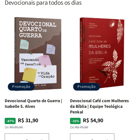
Devocionais para todos os dias
Promoção
Promoção
Devocional Quarto de Guerra |
Devocional Café com Mulheres
Isabelle S. Alves
da Bíblia | Equipe Teológica
Penkal
R$ 31,90
R$ 54,90
Preço
Preço
Preço
Preço
-47%
-31%
normal
promocional
normal
promocional
De:
R$ 59,90
De:
R$ 79,90