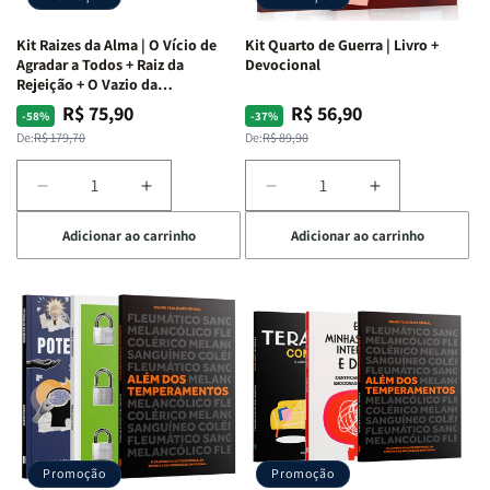
Kit Raizes da Alma | O Vício de
Kit Quarto de Guerra | Livro +
Agradar a Todos + Raiz da
Devocional
Rejeição + O Vazio da
Insatisfação.
R$ 75,90
R$ 56,90
Preço
Preço
Preço
Preço
-58%
-37%
normal
promocional
normal
promocional
De:
R$ 179,70
De:
R$ 89,90
Diminuir
Aumentar
Diminuir
Aumentar
a
a
a
a
Adicionar ao carrinho
Adicionar ao carrinho
quantidade
quantidade
quantidade
quantidade
de
de
de
de
Kit
Kit
Kit
Kit
Raizes
Raizes
Quarto
Quarto
da
da
de
de
Alma
Alma
Guerra
Guerra
|
|
|
|
O
O
Livro
Livro
Vício
Vício
+
+
de
de
Devocional
Devocional
Agradar
Agradar
Promoção
Promoção