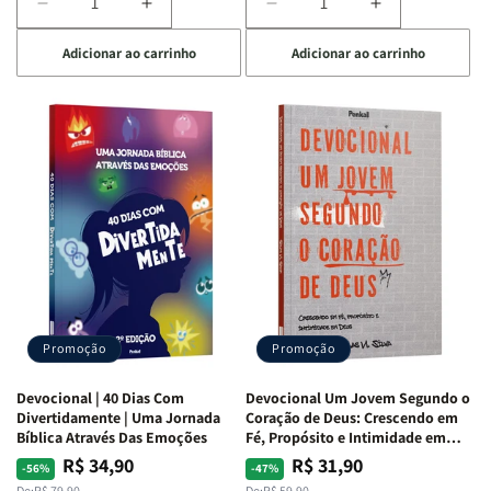
Diminuir
Aumentar
Diminuir
Aumentar
a
a
a
a
Adicionar ao carrinho
Adicionar ao carrinho
quantidade
quantidade
quantidade
quantidade
de
de
de
de
Devocional
Devocional
Devocional
Devocional
Quarto
Quarto
Café
Café
de
de
com
com
Guerra
Guerra
Mulheres
Mulheres
|
|
da
da
Isabelle
Isabelle
Bíblia
Bíblia
S.
S.
|
|
Alves
Alves
Equipe
Equipe
Teológica
Teológica
Penkal
Penkal
Promoção
Promoção
Devocional | 40 Dias Com
Devocional Um Jovem Segundo o
Divertidamente | Uma Jornada
Coração de Deus: Crescendo em
Bíblica Através Das Emoções
Fé, Propósito e Intimidade em
Deus
R$ 34,90
R$ 31,90
Preço
Preço
Preço
Preço
-56%
-47%
De:
R$ 79,90
De:
R$ 59,90