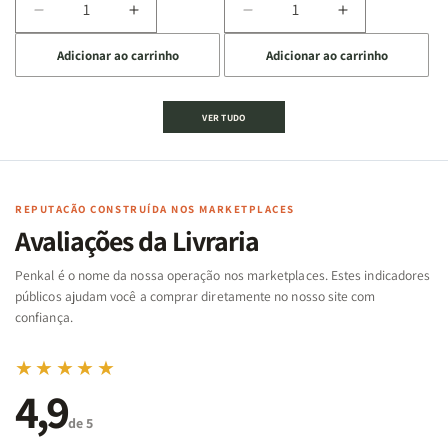
Diminuir
Aumentar
Diminuir
Aumentar
a
a
a
a
Adicionar ao carrinho
Adicionar ao carrinho
quantidade
quantidade
quantidade
quantidade
de
de
de
de
Jogo
Jogo
Jogo
Jogo
VER TUDO
Bíblico
Bíblico
da
da
de
de
memória
memória
Cartas
Cartas
|
|
|
|
Arca
Arca
Famílias
Famílias
de
de
REPUTAÇÃO CONSTRUÍDA NOS MARKETPLACES
da
da
Noé
Noé
Avaliações da Livraria
Bíblia
Bíblia
-
-
Penkal é o nome da nossa operação nos marketplaces. Estes indicadores
Penkal
Penkal
públicos ajudam você a comprar diretamente no nosso site com
confiança.
★★★★★
4,9
de 5