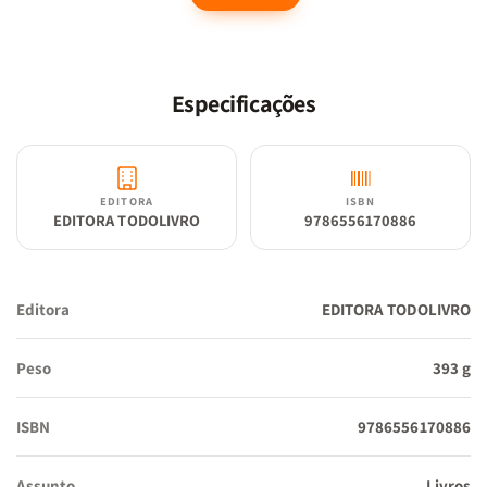
numeração decimal, as operações matemáticas, a resolução de
problemas e outros temas, estimulando o aluno a usar livremente
as peças que o acompanham.
Especificações
EDITORA
ISBN
EDITORA TODOLIVRO
9786556170886
Editora
EDITORA TODOLIVRO
Peso
393 g
ISBN
9786556170886
Assunto
Livros