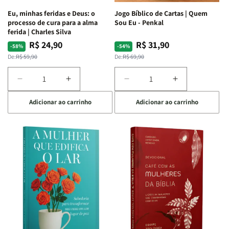
Espirituais
Espirituais
Eu, minhas feridas e Deus: o
Jogo Bíblico de Cartas | Quem
|
|
processo de cura para a alma
Sou Eu - Penkal
Estela
Estela
ferida | Charles Silva
Costa
Costa
R$ 24,90
R$ 31,90
Preço
Preço
Preço
Preço
-58%
-54%
normal
promocional
normal
promocional
De:
R$ 59,90
De:
R$ 69,90
Diminuir
Aumentar
Diminuir
Aumentar
a
a
a
a
Adicionar ao carrinho
Adicionar ao carrinho
quantidade
quantidade
quantidade
quantidade
de
de
de
de
Eu,
Eu,
Jogo
Jogo
minhas
minhas
Bíblico
Bíblico
feridas
feridas
de
de
e
e
Cartas
Cartas
Deus:
Deus:
|
|
o
o
Quem
Quem
processo
processo
Sou
Sou
de
de
Eu
Eu
cura
cura
-
-
para
para
Penkal
Penkal