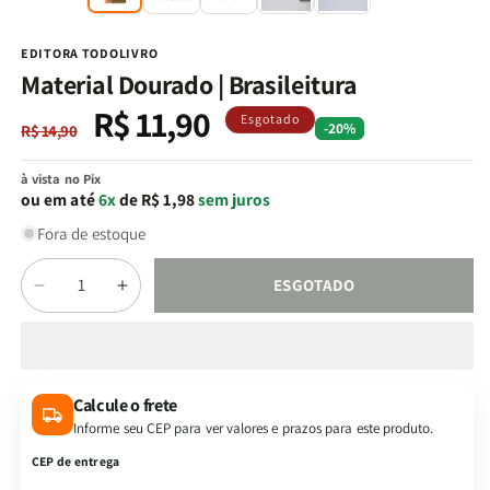
na
n
janela
j
modal
m
EDITORA TODOLIVRO
Material Dourado | Brasileitura
R$ 11,90
Preço
Preço
Esgotado
-20%
R$ 14,90
normal
promocional
à vista no Pix
ou em até
6x
de R$ 1,98
sem juros
Fora de estoque
Quantidade
ESGOTADO
Diminuir
Aumentar
a
a
quantidade
quantidade
de
de
Material
Material
Calcule o frete
Dourado
Dourado
Informe seu CEP para ver valores e prazos para este produto.
|
|
Brasileitura
Brasileitura
CEP de entrega