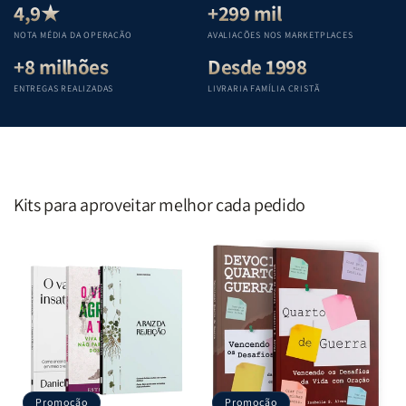
Teológica
Teológica
Teológica
Teológica
4,9★
+299 mil
Penkal
Penkal
Penkal
Penkal
NOTA MÉDIA DA OPERAÇÃO
AVALIAÇÕES NOS MARKETPLACES
+8 milhões
Desde 1998
ENTREGAS REALIZADAS
LIVRARIA FAMÍLIA CRISTÃ
Kits para aproveitar melhor cada pedido
Promoção
Promoção