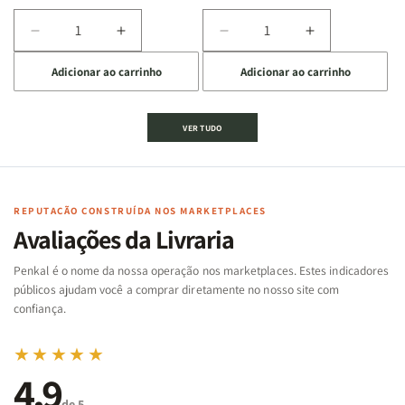
Diminuir
Aumentar
Diminuir
Aumentar
a
a
a
a
Adicionar ao carrinho
Adicionar ao carrinho
quantidade
quantidade
quantidade
quantidade
de
de
de
de
Jogo
Jogo
Jogo
Jogo
VER TUDO
Bíblico
Bíblico
da
da
de
de
memória
memória
Cartas
Cartas
|
|
|
|
Arca
Arca
Famílias
Famílias
de
de
REPUTAÇÃO CONSTRUÍDA NOS MARKETPLACES
da
da
Noé
Noé
Avaliações da Livraria
Bíblia
Bíblia
-
-
Penkal é o nome da nossa operação nos marketplaces. Estes indicadores
Penkal
Penkal
públicos ajudam você a comprar diretamente no nosso site com
confiança.
★★★★★
4,9
de 5