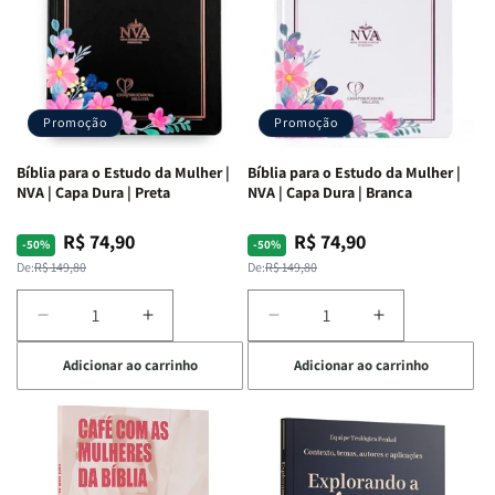
Promoção
Promoção
Bíblia para o Estudo da Mulher |
Bíblia para o Estudo da Mulher |
NVA | Capa Dura | Preta
NVA | Capa Dura | Branca
R$ 74,90
R$ 74,90
Preço
Preço
Preço
Preço
-50%
-50%
normal
promocional
normal
promocional
De:
R$ 149,80
De:
R$ 149,80
Diminuir
Aumentar
Diminuir
Aumentar
a
a
a
a
Adicionar ao carrinho
Adicionar ao carrinho
quantidade
quantidade
quantidade
quantidade
de
de
de
de
Bíblia
Bíblia
Bíblia
Bíblia
para
para
para
para
o
o
o
o
Estudo
Estudo
Estudo
Estudo