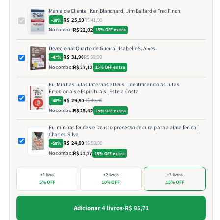
Mania de Cliente | Ken Blanchard, Jim Ballard e Fred Finch
R$ 25,90
R$ 41,90
-38%
No combo:
R$ 22,02
15% OFF extra
Devocional Quarto de Guerra | Isabelle S. Alves
R$ 31,90
R$ 59,90
-47%
No combo:
R$ 27,12
15% OFF extra
Eu, Minhas Lutas Internas e Deus | Identificando as Lutas
Emocionais e Espirituais | Estela Costa
R$ 29,90
R$ 49,80
-40%
No combo:
R$ 25,42
15% OFF extra
Eu, minhas feridas e Deus: o processo de cura para a alma ferida |
Charles Silva
R$ 24,90
R$ 59,90
-58%
No combo:
R$ 21,17
15% OFF extra
+1 livro
+2 livros
+3 livros
5% OFF
10% OFF
15% OFF
Adicionar 4 livros
·
R$ 95,71