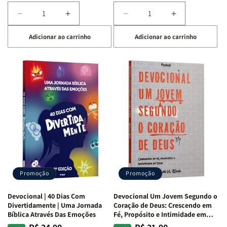
Diminuir
Aumentar
Diminuir
Aumentar
a
a
a
a
Adicionar ao carrinho
Adicionar ao carrinho
quantidade
quantidade
quantidade
quantidade
de
de
de
de
Devocional
Devocional
Devocional
Devocional
Quarto
Quarto
Café
Café
de
de
com
com
Guerra
Guerra
Mulheres
Mulheres
|
|
da
da
Isabelle
Isabelle
Bíblia
Bíblia
S.
S.
|
|
Alves
Alves
Equipe
Equipe
Teológica
Teológica
Penkal
Penkal
Promoção
Promoção
Devocional | 40 Dias Com
Devocional Um Jovem Segundo o
Divertidamente | Uma Jornada
Coração de Deus: Crescendo em
Bíblica Através Das Emoções
Fé, Propósito e Intimidade em
Deus