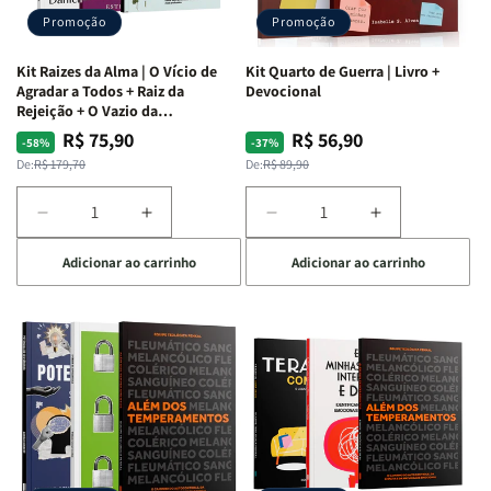
Promoção
Promoção
Kit Raizes da Alma | O Vício de
Kit Quarto de Guerra | Livro +
Agradar a Todos + Raiz da
Devocional
Rejeição + O Vazio da
Insatisfação.
R$ 75,90
R$ 56,90
Preço
Preço
Preço
Preço
-58%
-37%
normal
promocional
normal
promocional
De:
R$ 179,70
De:
R$ 89,90
Diminuir
Aumentar
Diminuir
Aumentar
a
a
a
a
Adicionar ao carrinho
Adicionar ao carrinho
quantidade
quantidade
quantidade
quantidade
de
de
de
de
Kit
Kit
Kit
Kit
Raizes
Raizes
Quarto
Quarto
da
da
de
de
Alma
Alma
Guerra
Guerra
|
|
|
|
O
O
Livro
Livro
Vício
Vício
+
+
de
de
Devocional
Devocional