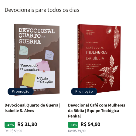
Devocionais para todos os dias
Promoção
Promoção
Devocional Quarto de Guerra |
Devocional Café com Mulheres
Isabelle S. Alves
da Bíblia | Equipe Teológica
Penkal
R$ 31,90
R$ 54,90
Preço
Preço
Preço
Preço
-47%
-31%
normal
promocional
normal
promocional
De:
R$ 59,90
De:
R$ 79,90