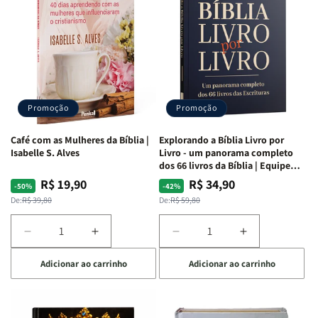
da
da
da
da
Mulher
Mulher
Mulher
Mulher
|
|
|
|
NVA
NVA
NVA
NVA
|
|
|
|
Capa
Capa
Capa
Capa
Dura
Dura
Dura
Dura
Promoção
Promoção
|
|
|
|
Preta
Preta
Branca
Branca
Café com as Mulheres da Bíblia |
Explorando a Bíblia Livro por
Isabelle S. Alves
Livro - um panorama completo
dos 66 livros da Bíblia | Equipe
teológica Penkal
R$ 19,90
R$ 34,90
Preço
Preço
Preço
Preço
-50%
-42%
normal
promocional
normal
promocional
De:
R$ 39,80
De:
R$ 59,80
Diminuir
Aumentar
Diminuir
Aumentar
a
a
a
a
Adicionar ao carrinho
Adicionar ao carrinho
quantidade
quantidade
quantidade
quantidade
de
de
de
de
Café
Café
Explorando
Explorando
com
com
a
a