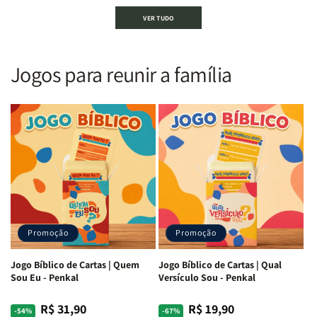
Bíblia
Bíblia
Bíblia
Bíblia
VER TUDO
Sagrada
Sagrada
Letra
Letra
|
|
Gigante
Gigante
Nova
Nova
|
|
Versão
Versão
PPM
PPM
Jogos para reunir a família
Almeida
Almeida
|
|
|
|
ARC
ARC
Letra
Letra
|
|
Média
Média
Full
Full
&amp;
&amp;
Color
Color
Full
Full
|
|
Color
Color
Capa
Capa
|
|
Dura
Dura
Brochura
Brochura
c/
c/
|
|
Harpa
Harpa
Rei
Rei
|
|
Promoção
Promoção
Leão
Leão
-
-
Cruz
Cruz
Jogo Bíblico de Cartas | Quem
Jogo Bíblico de Cartas | Qual
Laranja
Laranja
Sou Eu - Penkal
Versículo Sou - Penkal
R$ 31,90
R$ 19,90
Preço
Preço
Preço
Preço
-54%
-67%