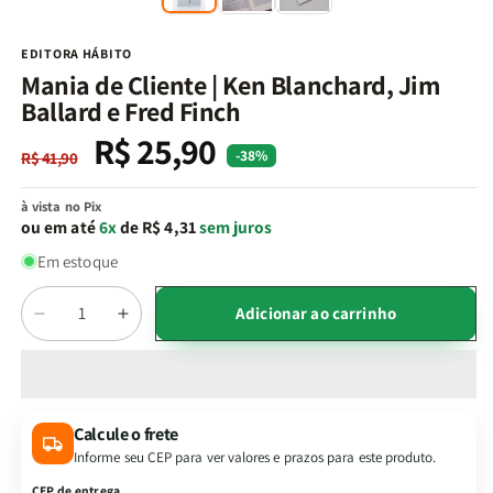
na
n
janela
j
modal
m
EDITORA HÁBITO
Mania de Cliente | Ken Blanchard, Jim
Ballard e Fred Finch
R$ 25,90
Preço
Preço
-38%
R$ 41,90
normal
promocional
à vista no Pix
ou em até
6x
de R$ 4,31
sem juros
Em estoque
Quantidade
Adicionar ao carrinho
Diminuir
Aumentar
a
a
quantidade
quantidade
de
de
Mania
Mania
Calcule o frete
de
de
Informe seu CEP para ver valores e prazos para este produto.
Cliente
Cliente
|
|
CEP de entrega