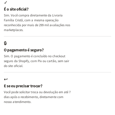
Internas
Internas
Deus
Deus
✓
e
e
É o site oficial?
Deus
Deus
Sim. Você compra diretamente da Livraria
+
+
Família Cristã, com a mesma operação
A
A
reconhecida por mais de 299 mil avaliações nos
Mulher
Mulher
marketplaces.
que
que
Edifica
Edifica
🔒
o
o
O pagamento é seguro?
Lar
Lar
Sim. O pagamento é concluído no checkout
seguro da Shopify, com Pix ou cartão, sem sair
do site oficial.
↩
E se eu precisar trocar?
Você pode solicitar troca ou devolução em até 7
dias após o recebimento, diretamente com
nosso atendimento.