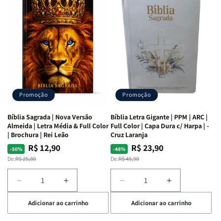
as
as
Bíblia
Bíblia
Mulheres
Mulheres
Livro
Livro
da
da
por
por
Bíblia
Bíblia
Livro
Livro
|
|
-
-
Isabelle
Isabelle
um
um
S.
S.
panorama
panorama
Alves
Alves
completo
completo
dos
dos
Promoção
Promoção
66
66
livros
livros
Bíblia Sagrada | Nova Versão
Bíblia Letra Gigante | PPM | ARC |
da
da
Almeida | Letra Média & Full Color
Full Color | Capa Dura c/ Harpa | -
Bíblia
Bíblia
| Brochura | Rei Leão
Cruz Laranja
|
|
R$ 12,90
R$ 23,90
Preço
Preço
Preço
Preço
-50%
-48%
Equipe
Equipe
normal
promocional
normal
promocional
De:
R$ 25,80
De:
R$ 45,90
teológica
teológica
Penkal
Penkal
Diminuir
Aumentar
Diminuir
Aumentar
a
a
a
a
Adicionar ao carrinho
Adicionar ao carrinho
quantidade
quantidade
quantidade
quantidade
de
de
de
de