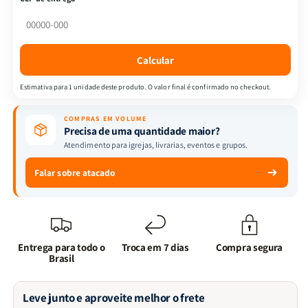
Ken
Ken
Blanchard,
Blanchard,
Jim
Jim
Ballard
Ballard
Calcular
e
e
Fred
Fred
Estimativa para 1 unidade deste produto. O valor final é confirmado no checkout.
Finch
Finch
COMPRAS EM VOLUME
Precisa de uma quantidade maior?
Atendimento para igrejas, livrarias, eventos e grupos.
Falar sobre atacado
Entrega para todo o
Troca em 7 dias
Compra segura
Brasil
Leve junto e aproveite melhor o frete