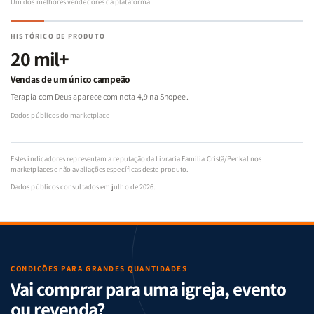
Um dos melhores vendedores da plataforma
HISTÓRICO DE PRODUTO
20 mil+
Vendas de um único campeão
Terapia com Deus aparece com nota 4,9 na Shopee.
Dados públicos do marketplace
Estes indicadores representam a reputação da Livraria Família Cristã/Penkal nos
marketplaces e não avaliações específicas deste produto.
Dados públicos consultados em julho de 2026.
CONDIÇÕES PARA GRANDES QUANTIDADES
Vai comprar para uma igreja, evento
ou revenda?