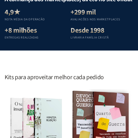
Equipe
Equipe
Equipe
Equipe
Teológica
Teológica
Teológica
Teológica
4,9★
+299 mil
Penkal
Penkal
Penkal
Penkal
NOTA MÉDIA DA OPERAÇÃO
AVALIAÇÕES NOS MARKETPLACES
+8 milhões
Desde 1998
ENTREGAS REALIZADAS
LIVRARIA FAMÍLIA CRISTÃ
Kits para aproveitar melhor cada pedido