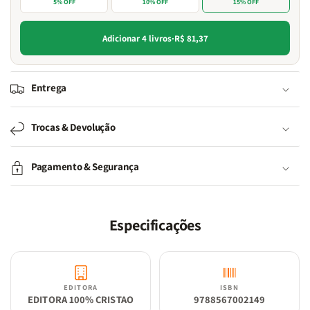
5% OFF
10% OFF
15% OFF
Adicionar 4 livros
·
R$ 81,37
Entrega
Trocas & Devolução
Pagamento & Segurança
Especificações
EDITORA
ISBN
EDITORA 100% CRISTAO
9788567002149