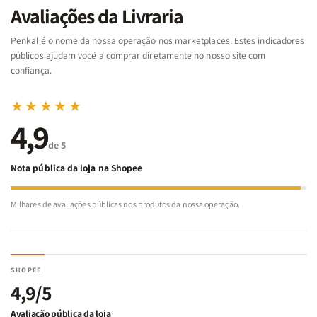
da
da
Noé
Noé
Avaliações da Livraria
Bíblia
Bíblia
-
-
Penkal é o nome da nossa operação nos marketplaces. Estes indicadores
Penkal
Penkal
públicos ajudam você a comprar diretamente no nosso site com
confiança.
★★★★★
4,9
de 5
Nota pública da loja na Shopee
Milhares de avaliações públicas nos produtos da nossa operação.
SHOPEE
4,9/5
Avaliação pública da loja