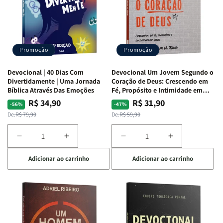
S.
S.
|
|
Alves
Alves
Equipe
Equipe
Teológica
Teológica
Penkal
Penkal
Promoção
Promoção
Devocional | 40 Dias Com
Devocional Um Jovem Segundo o
Divertidamente | Uma Jornada
Coração de Deus: Crescendo em
Bíblica Através Das Emoções
Fé, Propósito e Intimidade em
Deus
R$ 34,90
R$ 31,90
Preço
Preço
Preço
Preço
-56%
-47%
normal
promocional
normal
promocional
De:
R$ 79,90
De:
R$ 59,90
Diminuir
Aumentar
Diminuir
Aumentar
a
a
a
a
Adicionar ao carrinho
Adicionar ao carrinho
quantidade
quantidade
quantidade
quantidade
de
de
de
de
Devocional
Devocional
Devocional
Devocional
|
|
Um
Um
40
40
Jovem
Jovem
Dias
Dias
Segundo
Segundo