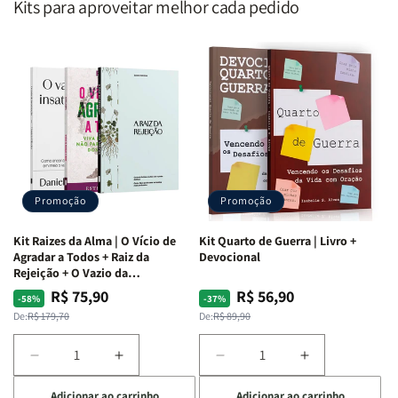
Kits para aproveitar melhor cada pedido
Promoção
Promoção
Kit Raizes da Alma | O Vício de
Kit Quarto de Guerra | Livro +
Agradar a Todos + Raiz da
Devocional
Rejeição + O Vazio da
Insatisfação.
R$ 75,90
R$ 56,90
Preço
Preço
Preço
Preço
-58%
-37%
normal
promocional
normal
promocional
De:
R$ 179,70
De:
R$ 89,90
Diminuir
Aumentar
Diminuir
Aumentar
a
a
a
a
Adicionar ao carrinho
Adicionar ao carrinho