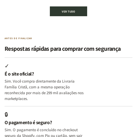
de
de
de
de
Kit
Kit
Kit
Kit
VER TUDO
Edificando
Edificando
2
2
Lares
Lares
Livros
Livros
de
de
|
|
Paz
Paz
Virtudes
Virtudes
|
|
de
de
ANTES DE FINALIZAR
Eu,
Eu,
uma
uma
Respostas rápidas para comprar com segurança
Minhas
Minhas
Mulher
Mulher
Lutas
Lutas
Segundo
Segundo
Internas
Internas
Deus
Deus
✓
e
e
É o site oficial?
Deus
Deus
Sim. Você compra diretamente da Livraria
+
+
Família Cristã, com a mesma operação
A
A
reconhecida por mais de 299 mil avaliações nos
Mulher
Mulher
marketplaces.
que
que
Edifica
Edifica
🔒
o
o
O pagamento é seguro?
Lar
Lar
Sim. O pagamento é concluído no checkout
seguro da Shopify, com Pix ou cartão, sem sair