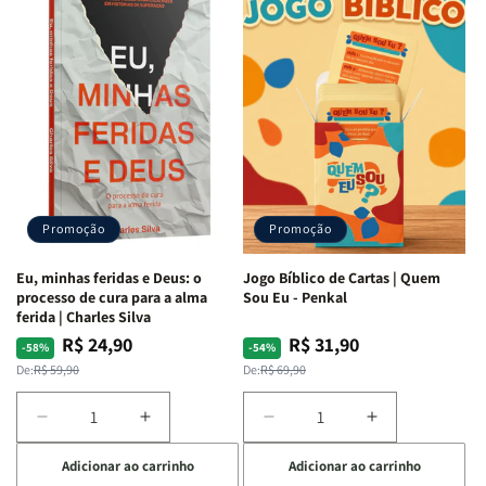
Quarto
Quarto
Minhas
Minhas
de
de
Lutas
Lutas
Guerra
Guerra
Internas
Internas
|
|
e
e
Isabelle
Isabelle
Deus
Deus
S.
S.
|
|
Alves
Alves
Identificando
Identificando
as
as
Lutas
Lutas
Emocionais
Emocionais
Promoção
Promoção
e
e
Espirituais
Espirituais
Eu, minhas feridas e Deus: o
Jogo Bíblico de Cartas | Quem
|
|
processo de cura para a alma
Sou Eu - Penkal
Estela
Estela
ferida | Charles Silva
Costa
Costa
R$ 24,90
R$ 31,90
Preço
Preço
Preço
Preço
-58%
-54%
normal
promocional
normal
promocional
De:
R$ 59,90
De:
R$ 69,90
Diminuir
Aumentar
Diminuir
Aumentar
a
a
a
a
Adicionar ao carrinho
Adicionar ao carrinho
quantidade
quantidade
quantidade
quantidade