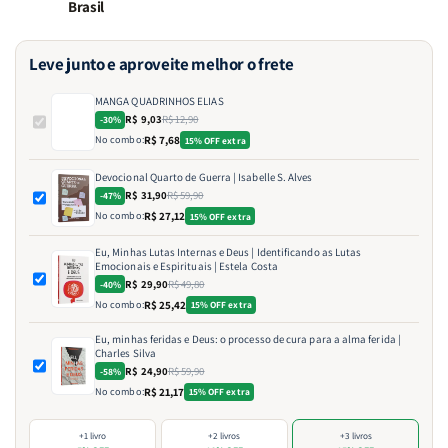
Brasil
Leve junto e aproveite melhor o frete
MANGA QUADRINHOS ELIAS
R$ 9,03
R$ 12,90
-30%
No combo:
R$ 7,68
15% OFF extra
Devocional Quarto de Guerra | Isabelle S. Alves
R$ 31,90
R$ 59,90
-47%
No combo:
R$ 27,12
15% OFF extra
Eu, Minhas Lutas Internas e Deus | Identificando as Lutas
Emocionais e Espirituais | Estela Costa
R$ 29,90
R$ 49,80
-40%
No combo:
R$ 25,42
15% OFF extra
Eu, minhas feridas e Deus: o processo de cura para a alma ferida |
Charles Silva
R$ 24,90
R$ 59,90
-58%
No combo:
R$ 21,17
15% OFF extra
+1 livro
+2 livros
+3 livros