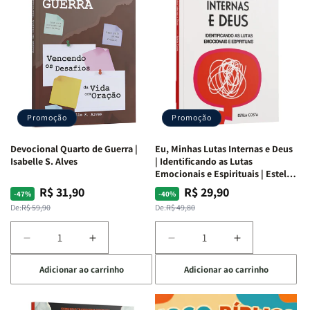
Promoção
Promoção
Devocional Quarto de Guerra |
Eu, Minhas Lutas Internas e Deus
Isabelle S. Alves
| Identificando as Lutas
Emocionais e Espirituais | Estela
Costa
R$ 31,90
R$ 29,90
Preço
Preço
Preço
Preço
-47%
-40%
normal
promocional
normal
promocional
De:
R$ 59,90
De:
R$ 49,80
Diminuir
Aumentar
Diminuir
Aumentar
a
a
a
a
Adicionar ao carrinho
Adicionar ao carrinho
quantidade
quantidade
quantidade
quantidade
de
de
de
de
Devocional
Devocional
Eu,
Eu,