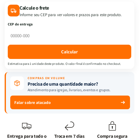
MANGA
MANGA
Calcule o frete
QUADRINHOS
QUADRINHOS
Informe seu CEP para ver valores e prazos para este produto.
ELIAS
ELIAS
CEP de entrega
Calcular
Estimativa para 1 unidade deste produto. O valor final é confirmado no checkout.
COMPRAS EM VOLUME
Precisa de uma quantidade maior?
Atendimento para igrejas, livrarias, eventos e grupos.
Falar sobre atacado
Entrega para todo o
Troca em 7 dias
Compra segura