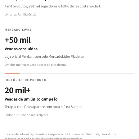
4 mil produtos, 298 mil seguidores e 100% de resposta no chat.
Livrarias Família Cristã
MERCADO LIVRE
+50 mil
Vendas concluídas
Loja oficial Penkall com selo MercadoLíder Platinum.
Um dos melhores vendedores da plataforma
HISTÓRICO DE PRODUTO
20 mil+
Vendas de um único campeão
Terapia com Deus aparece com nota 4,9 na Shopee.
Dados públicos do marketplace
Estes indicadores representam a reputação da Livraria Família Cristã/Penkal nos
marketplaces e não avaliações específicas deste produto.