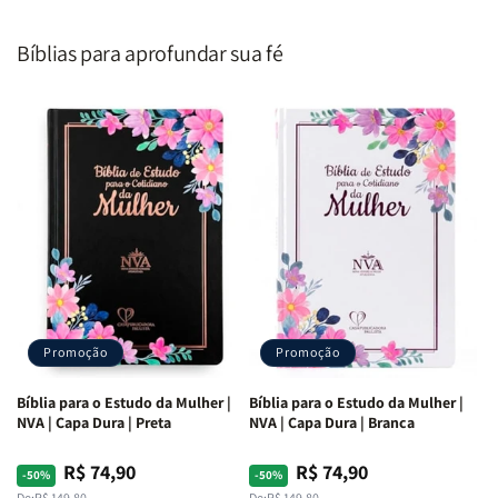
Homem
Homem
Todo
Todo
Segundo
Segundo
Homem
Homem
o
o
|
|
Bíblias para aprofundar sua fé
Coração
Coração
Equipe
Equipe
de
de
Teológica
Teológica
Deus
Deus
Penkal
Penkal
|
|
Adriel
Adriel
Ribeiro
Ribeiro
Promoção
Promoção
Bíblia para o Estudo da Mulher |
Bíblia para o Estudo da Mulher |
NVA | Capa Dura | Preta
NVA | Capa Dura | Branca
R$ 74,90
R$ 74,90
Preço
Preço
Preço
Preço
-50%
-50%
De:
R$ 149,80
De:
R$ 149,80