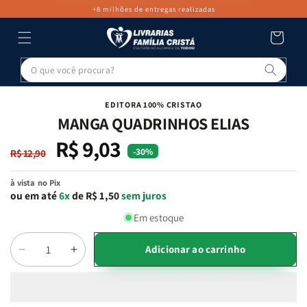
PULAR PARA
+8 milhões de entregas realizadas
O CONTEÚDO
Carrinho
Pesq
PULAR PARA
AS
INFORMAÇÕES
EDITORA 100% CRISTAO
DO PRODUTO
MANGA QUADRINHOS ELIAS
R$ 9,03
Preço
Preço
-30%
R$ 12,90
normal
promocional
à vista no Pix
ou em até
6x
de R$ 1,50
sem juros
Em estoque
Adicionar ao carrinho
Diminuir
Aumentar
Quantidade
a
a
quantidade
quantidade
de
de