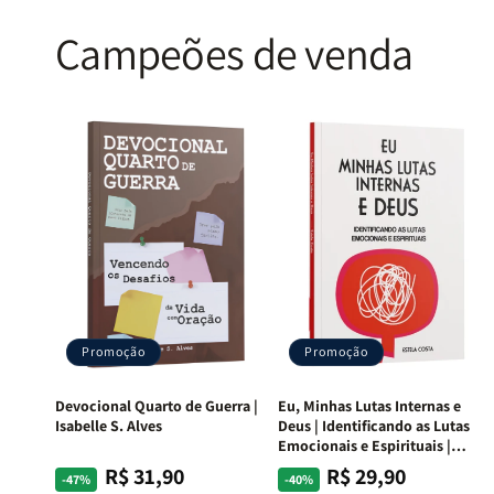
Campeões de venda
Promoção
Promoção
Devocional Quarto de Guerra |
Eu, Minhas Lutas Internas e
Isabelle S. Alves
Deus | Identificando as Lutas
Emocionais e Espirituais |
Estela Costa
R$ 31,90
R$ 29,90
Preço
Preço
Preço
Preço
-47%
-40%