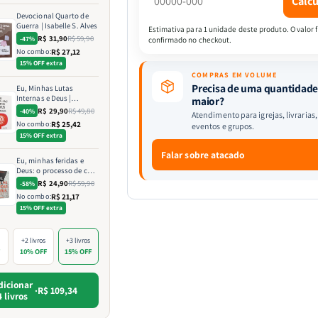
Calcu
Devocional Quarto de
Guerra | Isabelle S. Alves
Estimativa para 1 unidade deste produto. O valor f
R$ 31,90
R$ 59,90
-47%
confirmado no checkout.
No combo:
R$ 27,12
15% OFF extra
COMPRAS EM VOLUME
Precisa de uma quantidad
Eu, Minhas Lutas
Internas e Deus |
maior?
Identificando as Lutas
R$ 29,90
R$ 49,80
-40%
Atendimento para igrejas, livrarias,
Emocionais e
No combo:
R$ 25,42
eventos e grupos.
Espirituais | Estela
15% OFF extra
Costa
Falar sobre atacado
Eu, minhas feridas e
Deus: o processo de cura
para a alma ferida |
R$ 24,90
R$ 59,90
-58%
Charles Silva
No combo:
R$ 21,17
15% OFF extra
+2 livros
+3 livros
F
10% OFF
15% OFF
dicionar
·
R$ 109,34
4 livros