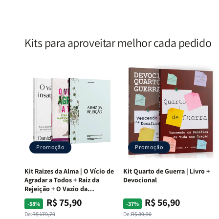
Costa
Costa
Kits para aproveitar melhor cada pedido
Promoção
Promoção
Kit Raizes da Alma | O Vício de
Kit Quarto de Guerra | Livro +
Agradar a Todos + Raiz da
Devocional
Rejeição + O Vazio da
Insatisfação.
R$ 75,90
R$ 56,90
Preço
Preço
Preço
Preço
-58%
-37%
normal
promocional
normal
promocional
De:
R$ 179,70
De:
R$ 89,90