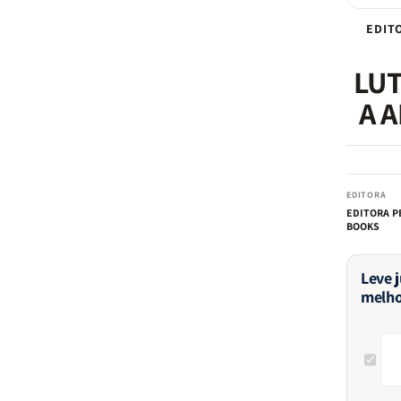
EDIT
LU
A 
EDITORA
EDITORA P
BOOKS
Leve 
melho