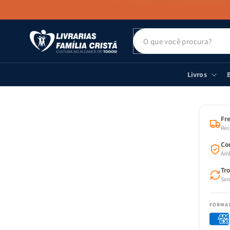
PULAR PARA
O CONTEÚDO
Livros
B
PULAR
AS
INFOR
DO PR
Fre
Rec
Co
Amb
Tr
Sem
FORMA