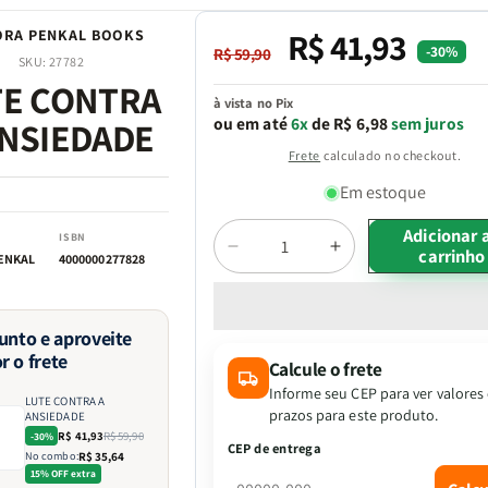
R$ 41,93
ORA PENKAL BOOKS
Preço
Preço
-30%
R$ 59,90
SKU:
27782
normal
promocional
TE CONTRA
à vista no Pix
ou em até
6x
de R$ 6,98
sem juros
ANSIEDADE
Frete
calculado no checkout.
Em estoque
Adicionar 
ISBN
carrinho
Diminuir
Aumentar
Quantidade
ENKAL
4000000277828
a
a
quantidade
quantidade
de
de
junto e aproveite
LUTE
LUTE
r o frete
Calcule o frete
CONTRA
CONTRA
A
A
Informe seu CEP para ver valores
LUTE CONTRA A
ANSIEDADE
ANSIEDADE
prazos para este produto.
ANSIEDADE
R$ 41,93
R$ 59,90
-30%
CEP de entrega
No combo:
R$ 35,64
15% OFF extra