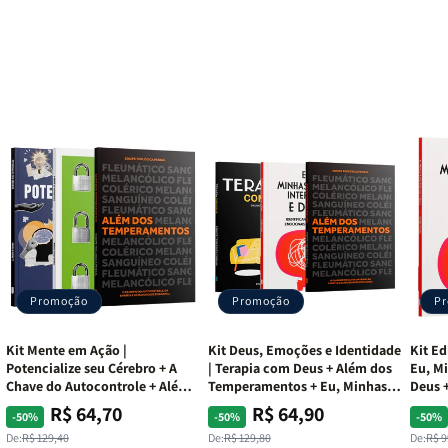
Silva
Silva
Promoção
Promoção
P
Kit Mente em Ação |
Kit Deus, Emoções e Identidade
Kit Ed
Potencialize seu Cérebro + A
| Terapia com Deus + Além dos
Eu, Mi
Chave do Autocontrole + Além
Temperamentos + Eu, Minhas
Deus +
dos Temperamentos
Feridas e Deus
Lar
R$ 64,70
R$ 64,90
Preço
Preço
Preço
Preço
Pre
Pre
-50%
-50%
-50%
normal
promocional
normal
promocional
nor
pro
De:
R$ 129,40
De:
R$ 129,80
De:
R$ 9