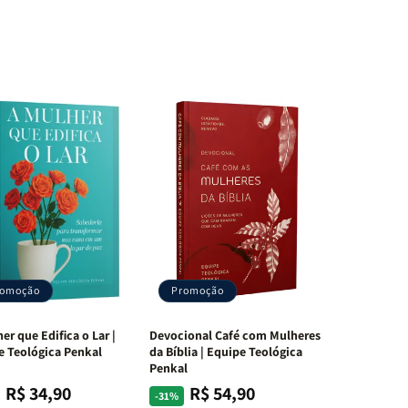
romoção
Promoção
er que Edifica o Lar |
Devocional Café com Mulheres
e Teológica Penkal
da Bíblia | Equipe Teológica
Penkal
R$ 34,90
R$ 54,90
ço
ço
Preço
Preço
-31%