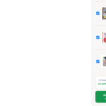
+1 livro
5% OF
A