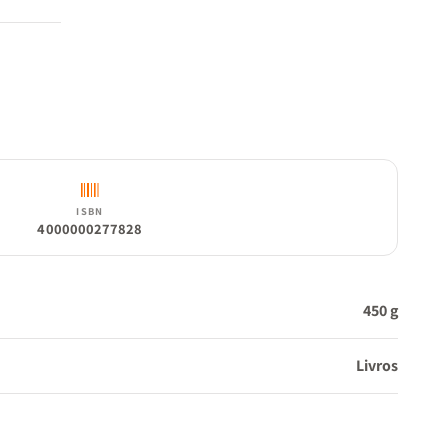
ISBN
4000000277828
450 g
Livros