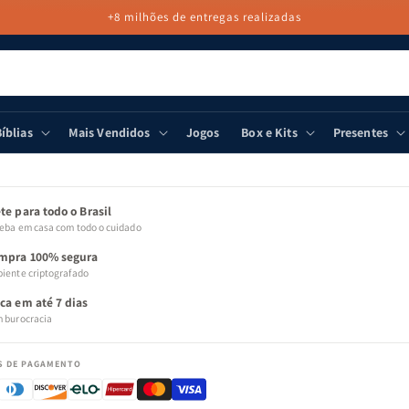
+8 milhões de entregas realizadas
íblias
Mais Vendidos
Jogos
Box e Kits
Presentes
 PARA
MAÇÕES
ODUTO
te para todo o Brasil
eba em casa com todo o cuidado
mpra 100% segura
iente criptografado
oca em até 7 dias
 burocracia
S DE PAGAMENTO