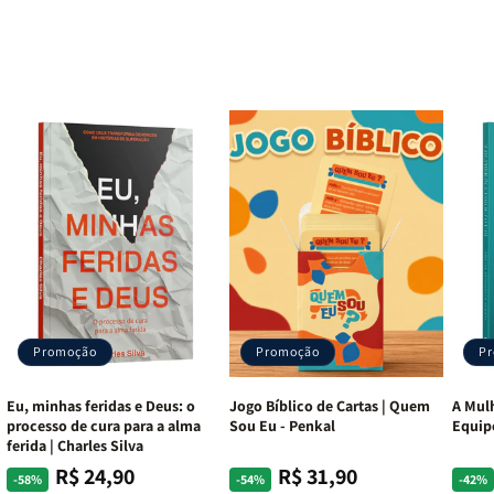
Promoção
Promoção
P
Eu, minhas feridas e Deus: o
Jogo Bíblico de Cartas | Quem
A Mulh
processo de cura para a alma
Sou Eu - Penkal
Equip
ferida | Charles Silva
R$ 24,90
R$ 31,90
Preço
Preço
Preço
Preço
Pre
Pre
-58%
-54%
-42%