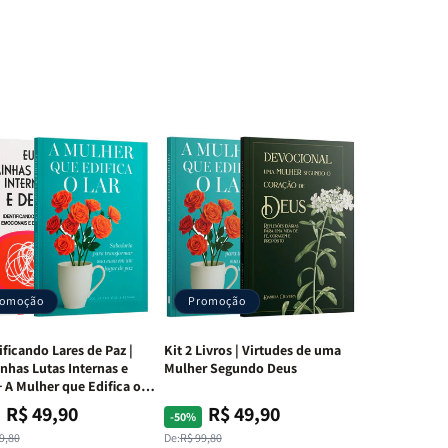
romoção
Promoção
ificando Lares de Paz |
Kit 2 Livros | Virtudes de uma
nhas Lutas Internas e
Mulher Segundo Deus
 A Mulher que Edifica o
R$ 49,90
R$ 49,90
ço
ço
Preço
Preço
-50%
mal
mocional
normal
promocional
9,80
De:
R$ 99,80