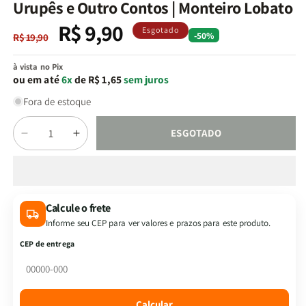
na
Urupês e Outro Contos | Monteiro Lobato
janela
modal
R$ 9,90
Preço
Preço
Esgotado
-50%
R$ 19,90
normal
promocional
à vista no Pix
ou em até
6x
de R$ 1,65
sem juros
Fora de estoque
Quantidade
ESGOTADO
Diminuir
Aumentar
a
a
quantidade
quantidade
de
de
Urupês
Urupês
Calcule o frete
e
e
Informe seu CEP para ver valores e prazos para este produto.
Outro
Outro
Contos
Contos
CEP de entrega
|
|
Monteiro
Monteiro
Lobato
Lobato
Calcular