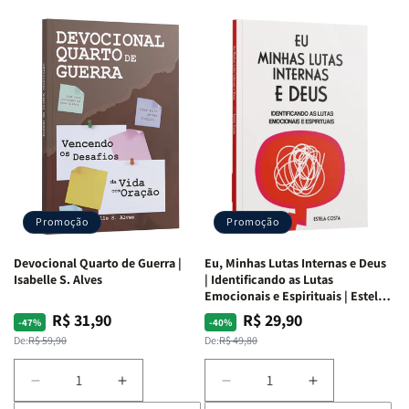
Promoção
Promoção
Devocional Quarto de Guerra |
Eu, Minhas Lutas Internas e Deus
Isabelle S. Alves
| Identificando as Lutas
Emocionais e Espirituais | Estela
Costa
R$ 31,90
R$ 29,90
Preço
Preço
Preço
Preço
-47%
-40%
normal
promocional
normal
promocional
De:
R$ 59,90
De:
R$ 49,80
Diminuir
Aumentar
Diminuir
Aumentar
a
a
a
a