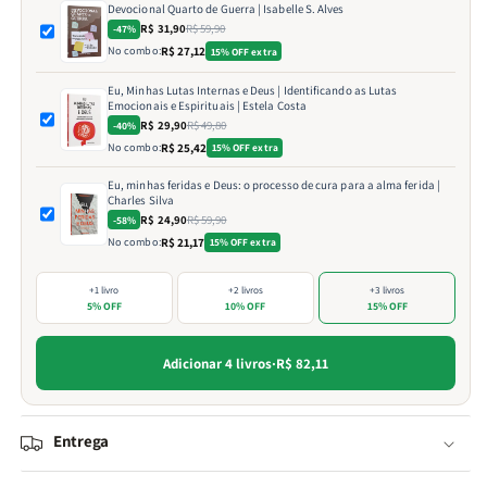
Devocional Quarto de Guerra | Isabelle S. Alves
R$ 31,90
R$ 59,90
-47%
No combo:
R$ 27,12
15% OFF extra
Eu, Minhas Lutas Internas e Deus | Identificando as Lutas
Emocionais e Espirituais | Estela Costa
R$ 29,90
R$ 49,80
-40%
No combo:
R$ 25,42
15% OFF extra
Eu, minhas feridas e Deus: o processo de cura para a alma ferida |
Charles Silva
R$ 24,90
R$ 59,90
-58%
No combo:
R$ 21,17
15% OFF extra
+1 livro
+2 livros
+3 livros
5% OFF
10% OFF
15% OFF
Adicionar 4 livros
·
R$ 82,11
Entrega