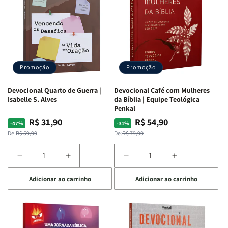
Promoção
Promoção
Devocional Quarto de Guerra |
Devocional Café com Mulheres
Isabelle S. Alves
da Bíblia | Equipe Teológica
Penkal
R$ 31,90
R$ 54,90
Preço
Preço
Preço
Preço
-47%
-31%
normal
promocional
normal
promocional
De:
R$ 59,90
De:
R$ 79,90
Diminuir
Aumentar
Diminuir
Aumentar
a
a
a
a
Adicionar ao carrinho
Adicionar ao carrinho
quantidade
quantidade
quantidade
quantidade
de
de
de
de
Devocional
Devocional
Devocional
Devocional
Quarto
Quarto
Café
Café
de
de
com
com