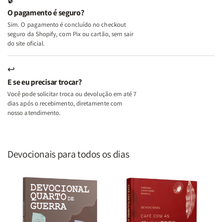
o
o
O pagamento é seguro?
Lar
Lar
Sim. O pagamento é concluído no checkout
seguro da Shopify, com Pix ou cartão, sem sair
do site oficial.
↩
E se eu precisar trocar?
Você pode solicitar troca ou devolução em até 7
dias após o recebimento, diretamente com
nosso atendimento.
Devocionais para todos os dias