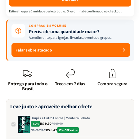
Estimativa para 1 unidade deste produto. O valor final é confirmado no checkout.
COMPRAS EM VOLUME
Precisa de uma quantidade maior?
Atendimento para igrejas, livrarias, eventos e grupos.
Falar sobre atacado
Entrega para todo o
Troca em 7 dias
Compra segura
Brasil
Leve junto e aproveite melhor o frete
Urupês e Outro Contos | Monteiro Lobato
R$ 9,90
R$ 19,90
-50%
No combo:
R$ 8,42
15% OFF extra