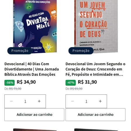
Guerra
Guerra
Mulheres
Mulheres
|
|
da
da
Isabelle
Isabelle
Bíblia
Bíblia
S.
S.
|
|
Alves
Alves
Equipe
Equipe
Teológica
Teológica
Penkal
Penkal
Promoção
Promoção
Devocional | 40 Dias Com
Devocional Um Jovem Segundo o
Divertidamente | Uma Jornada
Coração de Deus: Crescendo em
Bíblica Através Das Emoções
Fé, Propósito e Intimidade em
Deus
R$ 34,90
R$ 31,90
Preço
Preço
Preço
Preço
-56%
-47%
normal
promocional
normal
promocional
De:
R$ 79,90
De:
R$ 59,90
Diminuir
Aumentar
Diminuir
Aumentar
a
a
a
a
Adicionar ao carrinho
Adicionar ao carrinho
quantidade
quantidade
quantidade
quantidade
de
de
de
de
Devocional
Devocional
Devocional
Devocional