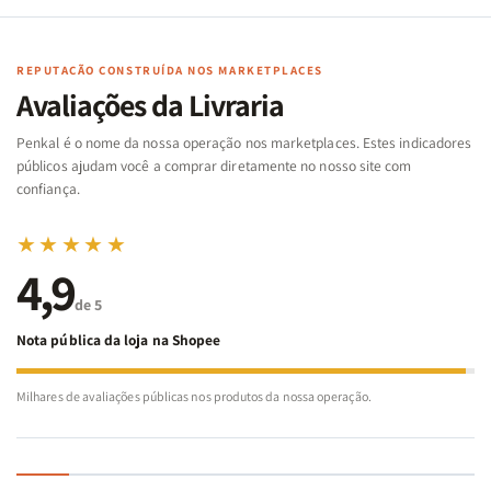
Cartas
Cartas
|
|
|
|
Arca
Arca
Famílias
Famílias
de
de
REPUTAÇÃO CONSTRUÍDA NOS MARKETPLACES
da
da
Noé
Noé
Avaliações da Livraria
Bíblia
Bíblia
-
-
Penkal é o nome da nossa operação nos marketplaces. Estes indicadores
Penkal
Penkal
públicos ajudam você a comprar diretamente no nosso site com
confiança.
★★★★★
4,9
de 5
Nota pública da loja na Shopee
Milhares de avaliações públicas nos produtos da nossa operação.