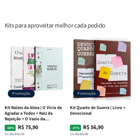
Kits para aproveitar melhor cada pedido
Promoção
Promoção
Kit Raizes da Alma | O Vício de
Kit Quarto de Guerra | Livro +
Agradar a Todos + Raiz da
Devocional
Rejeição + O Vazio da
Insatisfação.
R$ 75,90
R$ 56,90
Preço
Preço
Preço
Preço
-58%
-37%
normal
promocional
normal
promocional
De:
R$ 179,70
De:
R$ 89,90