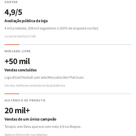
SHOPEE
4,9/5
Avaliação pública da loja
4 mil produtos, 298 mil seguidores e 100% de resposta no chat.
Livrarias Família Cristã
MERCADO LIVRE
+50 mil
Vendas concluídas
Loja oficial Penkall com selo MercadoLíder Platinum.
Um dos melhores vendedores da plataforma
HISTÓRICO DE PRODUTO
20 mil+
Vendas de um único campeão
Terapia com Deus aparece com nota 4,9 na Shopee.
Dados públicos do marketplace