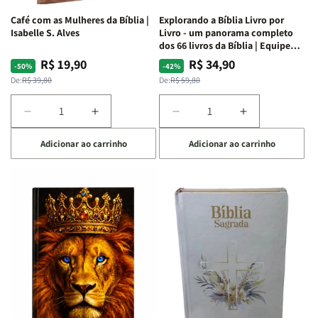
Preta
Preta
Branca
Branca
Café com as Mulheres da Bíblia |
Explorando a Bíblia Livro por
Isabelle S. Alves
Livro - um panorama completo
dos 66 livros da Bíblia | Equipe
teológica Penkal
R$ 19,90
R$ 34,90
Preço
Preço
Preço
Preço
-50%
-42%
normal
promocional
normal
promocional
De:
R$ 39,80
De:
R$ 59,80
Diminuir
Aumentar
Diminuir
Aumentar
a
a
a
a
Adicionar ao carrinho
Adicionar ao carrinho
quantidade
quantidade
quantidade
quantidade
de
de
de
de
Café
Café
Explorando
Explorando
com
com
a
a
as
as
Bíblia
Bíblia
Mulheres
Mulheres
Livro
Livro
da
da
por
por
Bíblia
Bíblia
Livro
Livro
|
|
-
-
Isabelle
Isabelle
um
um
S.
S.
panorama
panorama
Alves
Alves
completo
completo