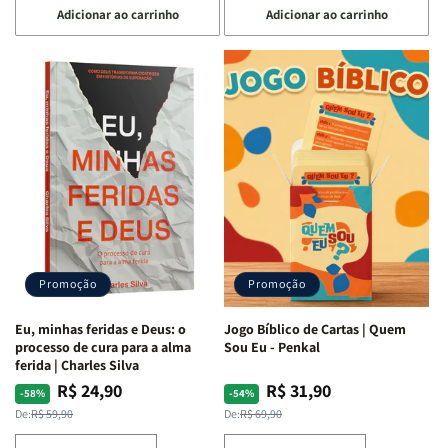
Adicionar ao carrinho
Adicionar ao carrinho
quantidade
quantidade
quantidade
quantidade
de
de
de
de
Devocional
Devocional
Eu,
Eu,
Quarto
Quarto
Minhas
Minhas
de
de
Lutas
Lutas
Guerra
Guerra
Internas
Internas
|
|
e
e
Isabelle
Isabelle
Deus
Deus
S.
S.
|
|
Alves
Alves
Identificando
Identificando
as
as
Lutas
Lutas
Emocionais
Emocionais
Promoção
Promoção
e
e
Espirituais
Espirituais
Eu, minhas feridas e Deus: o
Jogo Bíblico de Cartas | Quem
|
|
processo de cura para a alma
Sou Eu - Penkal
Estela
Estela
ferida | Charles Silva
Costa
Costa
R$ 24,90
R$ 31,90
Preço
Preço
Preço
Preço
-58%
-54%
normal
promocional
normal
promocional
De:
R$ 59,90
De:
R$ 69,90