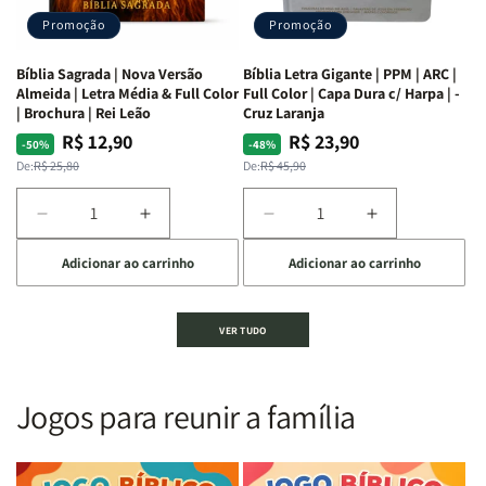
dos
dos
Promoção
Promoção
66
66
livros
livros
Bíblia Sagrada | Nova Versão
Bíblia Letra Gigante | PPM | ARC |
da
da
Almeida | Letra Média & Full Color
Full Color | Capa Dura c/ Harpa | -
Bíblia
Bíblia
| Brochura | Rei Leão
Cruz Laranja
|
|
R$ 12,90
R$ 23,90
Preço
Preço
Preço
Preço
-50%
-48%
Equipe
Equipe
normal
promocional
normal
promocional
De:
R$ 25,80
De:
R$ 45,90
teológica
teológica
Penkal
Penkal
Diminuir
Aumentar
Diminuir
Aumentar
a
a
a
a
Adicionar ao carrinho
Adicionar ao carrinho
quantidade
quantidade
quantidade
quantidade
de
de
de
de
Bíblia
Bíblia
Bíblia
Bíblia
VER TUDO
Sagrada
Sagrada
Letra
Letra
|
|
Gigante
Gigante
Nova
Nova
|
|
Versão
Versão
PPM
PPM
Jogos para reunir a família
Almeida
Almeida
|
|
|
|
ARC
ARC
Letra
Letra
|
|