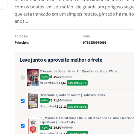
com os boatos, em seu sótão, ele guarda um perigoso segr
que está trancado em um simples retrato, pintado há muit
anos...
EDITORA
ISBN
Principis
9786550970093
Leve junto e aproveite melhor o frete
O Retrato de Dorian Gray | Em Quadrinhos| Oscar Wilde
R$ 14,90
R$ 24,90
-40%
No combo:
R$ 12,67
15% OFF extra
Devocional Quarto de Guerra | Isabelle S. Alves
R$ 31,90
R$ 59,90
-47%
No combo:
R$ 27,12
15% OFF extra
Eu, Minhas Lutas Internas e Deus | Identificando as Lutas Emociona
Espirituais | Estela Costa
R$ 29,90
R$ 49,80
-40%
No combo:
R$ 25,42
15% OFF extra