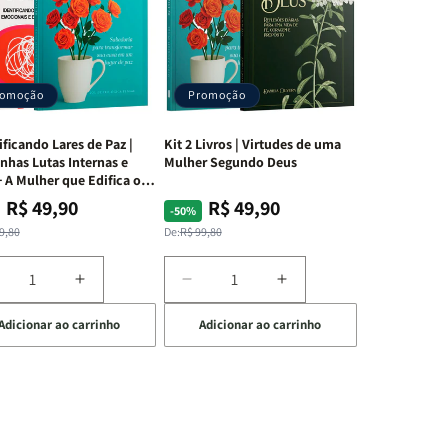
romoção
Promoção
ificando Lares de Paz |
Kit 2 Livros | Virtudes de uma
nhas Lutas Internas e
Mulher Segundo Deus
 A Mulher que Edifica o
R$ 49,90
R$ 49,90
ço
ço
Preço
Preço
-50%
mal
mocional
normal
promocional
9,80
De:
R$ 99,80
iminuir
Aumentar
Diminuir
Aumentar
a
a
a
Adicionar ao carrinho
Adicionar ao carrinho
uantidade
quantidade
quantidade
quantidade
e
de
de
de
t
Kit
Kit
Kit
dificando
Edificando
2
2
ares
Lares
Livros
Livros
e
de
|
|