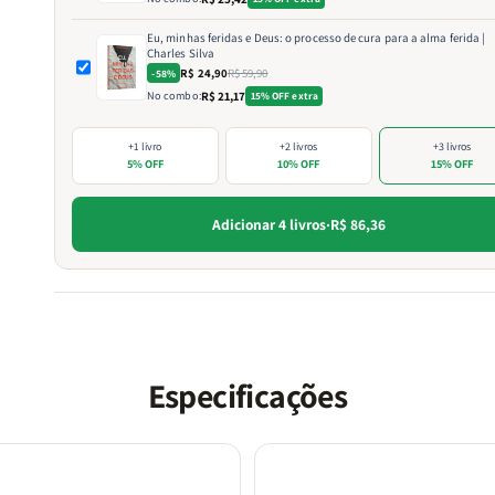
Eu, minhas feridas e Deus: o processo de cura para a alma ferida |
Charles Silva
R$ 24,90
R$ 59,90
-58%
No combo:
R$ 21,17
15% OFF extra
+1 livro
+2 livros
+3 livros
5% OFF
10% OFF
15% OFF
Adicionar 4 livros
·
R$ 86,36
Especificações