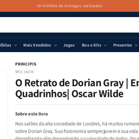
+8 milhões de entregas realizadas
íblias
Mais Vendidos
Jogos
Box e Kits
Presentes
PRINCIPIS
SKU:
14234
O Retrato de Dorian Gray | 
Quadrinhos| Oscar Wilde
Sobre este livro
Nos salões da alta sociedade de Londres, há muitos rumor
sobre Dorian Gray. Sua fisionomia sempre jovem e sua vida
desenfreada vêm despertando a curiosidade de todos. De 