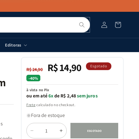
Pesquisar
Fazer
Carrinho
login
Editoras
R$ 14,90
Preço
Preço
Esgotado
R$ 24,90
normal
promocional
-40%
Em
à vista no Pix
ou em até
6x
de R$ 2,48
sem juros
Frete
calculado no checkout.
Fora de estoque
es
Quantidade
ESGOTADO
Diminuir
Aumentar
acordo