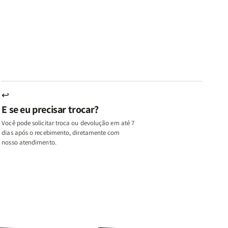
az
Paz
Virtudes
Virtudes
|
de
de
u,
Eu,
uma
uma
inhas
Minhas
Mulher
Mulher
utas
Lutas
Segundo
Segundo
ternas
Internas
Deus
Deus
e
eus
Deus
s
+
↩
A
E se eu precisar trocar?
ulher
Mulher
ue
que
Você pode solicitar troca ou devolução em até 7
ifica
Edifica
dias após o recebimento, diretamente com
o
nosso atendimento.
ar
Lar