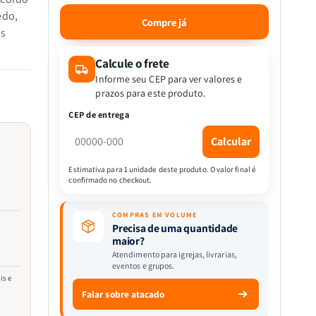
a
a
edo,
quantidade
quantidade
Compre já
de
de
os
O
O
Retrato
Retrato
Calcule o frete
de
de
Informe seu CEP para ver valores e
Dorian
Dorian
prazos para este produto.
Gray
Gray
CEP de entrega
|
|
Em
Em
Calcular
Quadrinhos|
Quadrinhos|
Oscar
Oscar
Estimativa para 1 unidade deste produto. O valor final é
Wilde
Wilde
confirmado no checkout.
COMPRAS EM VOLUME
Precisa de uma quantidade
maior?
Atendimento para igrejas, livrarias,
eventos e grupos.
is e
Falar sobre atacado