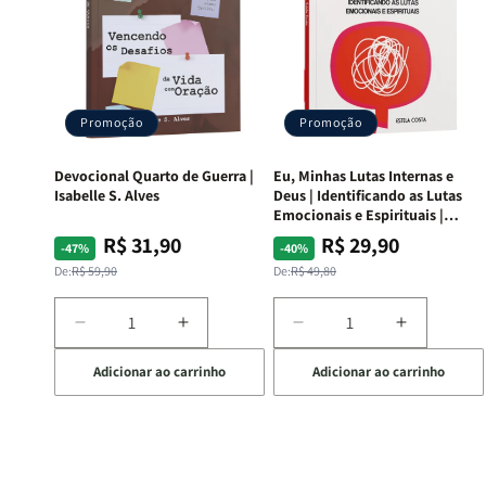
Promoção
Promoção
Devocional Quarto de Guerra |
Eu, Minhas Lutas Internas e
Isabelle S. Alves
Deus | Identificando as Lutas
Emocionais e Espirituais |
Estela Costa
R$ 31,90
R$ 29,90
Preço
Preço
Preço
Preço
-47%
-40%
normal
promocional
normal
promocional
De:
R$ 59,90
De:
R$ 49,80
Diminuir
Aumentar
Diminuir
Aumentar
a
a
a
a
Adicionar ao carrinho
Adicionar ao carrinho
quantidade
quantidade
quantidade
quantida
de
de
de
de
Devocional
Devocional
Eu,
Eu,
Quarto
Quarto
Minhas
Minhas
de
de
Lutas
Lutas