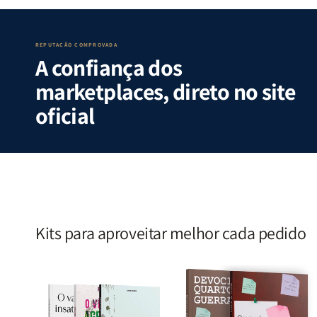
Guerra
Guerra
Internas
Internas
|
|
e
e
Isabelle
Isabelle
Deus
Deus
S.
S.
|
|
REPUTAÇÃO COMPROVADA
A confiança dos
Alves
Alves
Identificando
Identifica
as
as
marketplaces, direto no site
Lutas
Lutas
Emocionais
Emociona
oficial
e
e
Espirituais
Espirituai
|
|
Estela
Estela
Costa
Costa
Kits para aproveitar melhor cada pedido