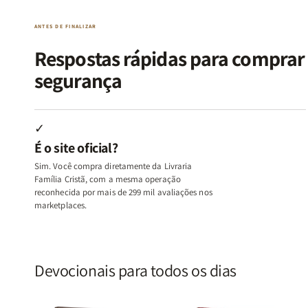
|
|
|
|
O
O
Livro
Livro
ANTES DE FINALIZAR
Vício
Vício
+
+
de
de
Devocional
Devocion
Respostas rápidas para compra
Agradar
Agradar
segurança
a
a
Todos
Todos
+
+
Raiz
Raiz
✓
da
da
É o site oficial?
Rejeição
Rejeição
+
+
Sim. Você compra diretamente da Livraria
O
O
Família Cristã, com a mesma operação
Vazio
Vazio
reconhecida por mais de 299 mil avaliações nos
marketplaces.
da
da
Insatisfação.
Insatisfação.
Devocionais para todos os dias