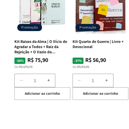
Promoção
Promoção
Kit Raizes da Alma | O Vício de
Kit Quarto de Guerra | Livro +
Agradar a Todos + Raiz da
Devocional
Rejeição + O Vazio da
Insatisfação.
R$ 75,90
R$ 56,90
Preço
Preço
Preço
Preço
-58%
-37%
normal
promocional
normal
promocional
De:
R$ 179,70
De:
R$ 89,90
Diminuir
Aumentar
Diminuir
Aumentar
a
a
a
a
Adicionar ao carrinho
Adicionar ao carrinho
quantidade
quantidade
quantidade
quantida
de
de
de
de
Kit
Kit
Kit
Kit
Raizes
Raizes
Quarto
Quarto
da
da
de
de
Alma
Alma
Guerra
Guerra