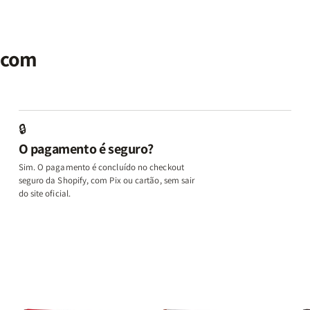
|
|
Identidade
Identidade
P
Potencialize
Potencialize
|
|
|
seu
seu
Terapia
Terapia
E
al
Cérebro
Cérebro
com
com
M
r com
+
+
Deus
Deus
L
A
A
+
+
In
Chave
Chave
Além
Além
e
do
do
dos
dos
D
Autocontrole
Autocontrole
Temperamentos
Temperamento
+
🔒
+
+
+
+
A
O pagamento é seguro?
Além
Além
Eu,
Eu,
M
dos
dos
Minhas
Minhas
q
Sim. O pagamento é concluído no checkout
Temperamentos
Temperamentos
Feridas
Feridas
Ed
seguro da Shopify, com Pix ou cartão, sem sair
e
e
o
do site oficial.
Deus
Deus
L