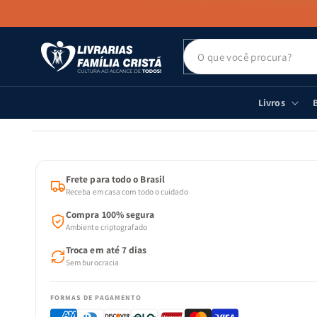
PULAR PARA
O CONTEÚDO
Livros
B
PULAR PARA
AS
INFORMAÇÕES
DO PRODUTO
Frete para todo o Brasil
Receba em casa com todo o cuidado
Compra 100% segura
Ambiente criptografado
Troca em até 7 dias
Sem burocracia
FORMAS DE PAGAMENTO