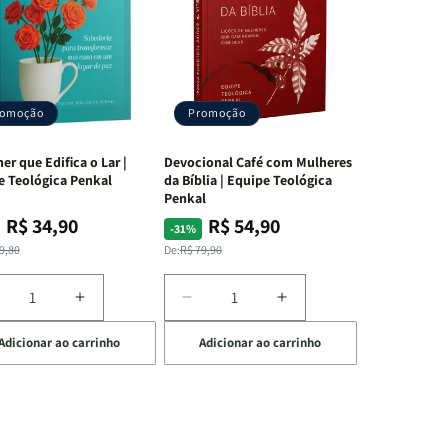
romoção
Promoção
er que Edifica o Lar |
Devocional Café com Mulheres
e Teológica Penkal
da Bíblia | Equipe Teológica
Penkal
R$ 34,90
R$ 54,90
ço
ço
Preço
Preço
-31%
mal
mocional
normal
promocional
9,80
De:
R$ 79,90
iminuir
Aumentar
Diminuir
Aumentar
a
a
a
Adicionar ao carrinho
Adicionar ao carrinho
uantidade
quantidade
quantidade
quantidade
e
de
de
de
A
Devocional
Devocional
ulher
Mulher
Café
Café
ue
que
com
com