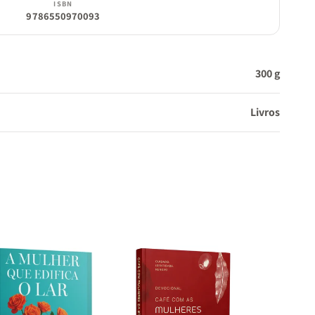
ISBN
9786550970093
300 g
Livros