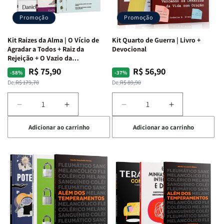
Promoção
Promoção
Kit Raizes da Alma | O Vício de
Kit Quarto de Guerra | Livro +
Agradar a Todos + Raiz da
Devocional
Rejeição + O Vazio da
Insatisfação.
R$ 75,90
R$ 56,90
Preço
Preço
Preço
Preço
-58%
-37%
normal
promocional
normal
promocional
De:
R$ 179,70
De:
R$ 89,90
Diminuir
Aumentar
Diminuir
Aumentar
a
a
a
a
Adicionar ao carrinho
Adicionar ao carrinho
quantidade
quantidade
quantidade
quantidade
de
de
de
de
Kit
Kit
Kit
Kit
Raizes
Raizes
Quarto
Quarto
da
da
de
de
Alma
Alma
Guerra
Guerra
|
|
|
|
O
O
Livro
Livro
Vício
Vício
+
+