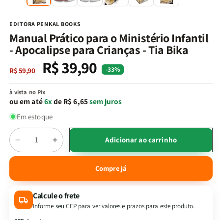
na
n
janela
j
modal
m
EDITORA PENKAL BOOKS
Manual Prático para o Ministério Infantil
- Apocalipse para Crianças - Tia Bika
R$ 39,90
Preço
Preço
-33%
R$ 59,90
normal
promocional
à vista no Pix
ou em até
6x
de R$ 6,65
sem juros
Em estoque
Quantidade
Adicionar ao carrinho
Diminuir
Aumentar
a
a
quantidade
quantidade
Compre já
de
de
Manual
Manual
Calcule o frete
Prático
Prático
para
para
Informe seu CEP para ver valores e prazos para este produto.
o
o