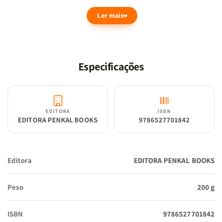
os a desenvolver uma fé sólida e um entendimento amoroso do
Ler mais
plano de Deus.
Benefícios do Manual Prático para o Ministério Infantil -
Apocalipse para Crianças:
Especificações
Apresentação Clara e Acessível das Profecias Bíblicas: O
Apocalipse é um livro cheio de simbolismo e revelações, mas
neste manual, as mensagens complexas são explicadas em uma
EDITORA
ISBN
linguagem acessível e ilustrativa para as crianças, permitindo
EDITORA PENKAL BOOKS
9786527701842
que compreendam a importância de cada profecia com confiança
e curiosidade.
Editora
EDITORA PENKAL BOOKS
Fortalecimento da Fé desde a Infância: Este recurso ensina as
Peso
200 g
crianças sobre a importância de confiar em Deus em todas as
circunstâncias e lhes apresenta a certeza da vitória final de
ISBN
9786527701842
Cristo. A compreensão de que Deus está sempre no controle os