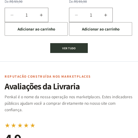
normal
promocional
normal
promocional
De:
R$ 59,90
De:
R$ 59,90
Diminuir
Aumentar
Diminuir
Aumentar
a
a
a
a
Adicionar ao carrinho
Adicionar ao carrinho
quantidade
quantidade
quantidade
quantidade
de
de
de
de
Jogo
Jogo
Jogo
Jogo
VER TUDO
Bíblico
Bíblico
da
da
de
de
memória
memória
Cartas
Cartas
|
|
|
|
Arca
Arca
Famílias
Famílias
de
de
REPUTAÇÃO CONSTRUÍDA NOS MARKETPLACES
da
da
Noé
Noé
Avaliações da Livraria
Bíblia
Bíblia
-
-
Penkal é o nome da nossa operação nos marketplaces. Estes indicadores
Penkal
Penkal
públicos ajudam você a comprar diretamente no nosso site com
confiança.
★★★★★