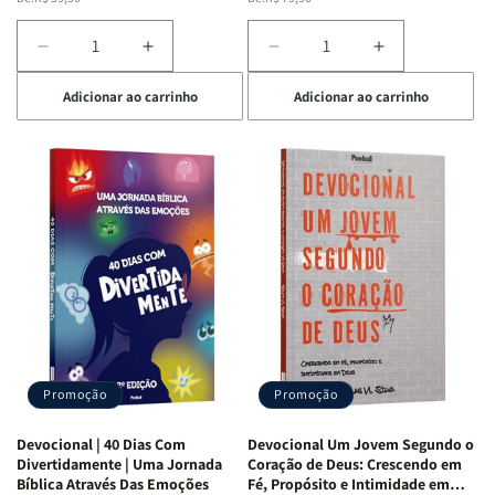
normal
promocional
normal
promocional
Diminuir
Aumentar
Diminuir
Aumentar
a
a
a
a
Adicionar ao carrinho
Adicionar ao carrinho
quantidade
quantidade
quantidade
quantidade
de
de
de
de
Devocional
Devocional
Devocional
Devocional
Quarto
Quarto
Café
Café
de
de
com
com
Guerra
Guerra
Mulheres
Mulheres
|
|
da
da
Isabelle
Isabelle
Bíblia
Bíblia
S.
S.
|
|
Alves
Alves
Equipe
Equipe
Teológica
Teológica
Penkal
Penkal
Promoção
Promoção
Devocional | 40 Dias Com
Devocional Um Jovem Segundo o
Divertidamente | Uma Jornada
Coração de Deus: Crescendo em
Bíblica Através Das Emoções
Fé, Propósito e Intimidade em