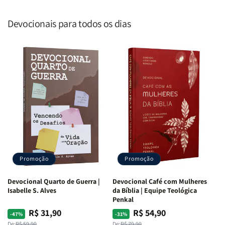
Devocionais para todos os dias
Promoção
Promoção
Devocional Quarto de Guerra |
Devocional Café com Mulheres
Isabelle S. Alves
da Bíblia | Equipe Teológica
Penkal
R$ 31,90
R$ 54,90
Preço
Preço
Preço
Preço
-47%
-31%
De:
R$ 59,90
De:
R$ 79,90