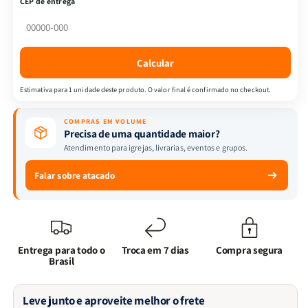
CEP de entrega
Ministério
Ministério
Infantil
Infantil
-
-
Apocalipse
Apocalipse
Calcular
para
para
Crianças
Crianças
Estimativa para 1 unidade deste produto. O valor final é confirmado no checkout.
-
-
Tia
Tia
COMPRAS EM VOLUME
Bika
Bika
Precisa de uma quantidade maior?
Atendimento para igrejas, livrarias, eventos e grupos.
Falar sobre atacado
Entrega para todo o
Troca em 7 dias
Compra segura
Brasil
Leve junto e aproveite melhor o frete