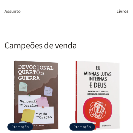
ajudará a desenvolver uma fé que supera medos e ansiedades.
Assunto
Livros
Inspiração para a Oração e Intimidade com Deus: Através de
lições e atividades, o manual incentiva as crianças a orarem,
convidando-as a cultivar uma comunicação próxima com Deus
Campeões de venda
desde cedo. Como um guia espiritual, Tia Bika proporciona um
espaço seguro onde as crianças podem compartilhar suas
perguntas e fortalecer seu relacionamento com o Pai.
Preparo Espiritual para Vencer Batalhas da Vida: As crianças
também enfrentam desafios em seu cotidiano, e o manual as
ensina a buscar forças na Palavra e a confiar nas promessas de
Deus. Cada lição é uma oportunidade para que os pequenos
entendam que, assim como nas histórias do Apocalipse, Deus é a
luz que vence todas as trevas.
Promoção
Promoção