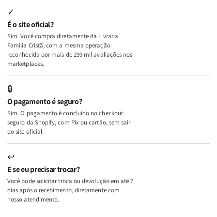
Internas
Internas
Deus
Deus
✓
e
e
É o site oficial?
Deus
Deus
Sim. Você compra diretamente da Livraria
+
+
Família Cristã, com a mesma operação
A
A
reconhecida por mais de 299 mil avaliações nos
Mulher
Mulher
marketplaces.
que
que
Edifica
Edifica
🔒
o
o
O pagamento é seguro?
Lar
Lar
Sim. O pagamento é concluído no checkout
seguro da Shopify, com Pix ou cartão, sem sair
do site oficial.
↩
E se eu precisar trocar?
Você pode solicitar troca ou devolução em até 7
dias após o recebimento, diretamente com
nosso atendimento.