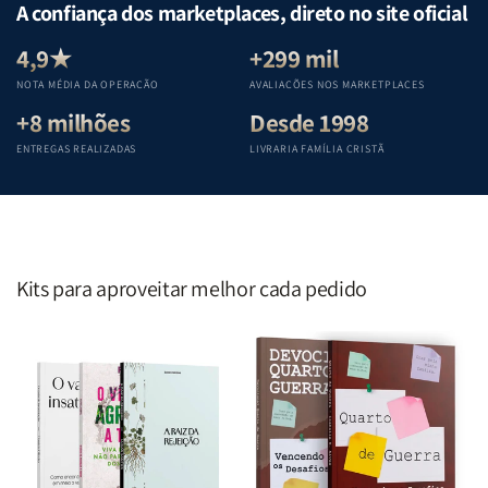
|
|
|
|
A confiança dos marketplaces, direto no site oficial
Equipe
Equipe
Equipe
Equipe
Teológica
Teológica
Teológica
Teológica
4,9★
+299 mil
Penkal
Penkal
Penkal
Penkal
NOTA MÉDIA DA OPERAÇÃO
AVALIAÇÕES NOS MARKETPLACES
+8 milhões
Desde 1998
ENTREGAS REALIZADAS
LIVRARIA FAMÍLIA CRISTÃ
Kits para aproveitar melhor cada pedido