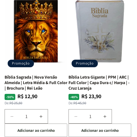
com
com
a
a
as
as
Bíblia
Bíblia
Mulheres
Mulheres
Livro
Livro
da
da
por
por
Bíblia
Bíblia
Livro
Livro
|
|
-
-
Isabelle
Isabelle
um
um
S.
S.
panorama
panorama
Alves
Alves
completo
completo
dos
dos
Promoção
Promoção
66
66
livros
livros
Bíblia Sagrada | Nova Versão
Bíblia Letra Gigante | PPM | ARC |
da
da
Almeida | Letra Média & Full Color
Full Color | Capa Dura c/ Harpa | -
Bíblia
Bíblia
| Brochura | Rei Leão
Cruz Laranja
|
|
R$ 12,90
R$ 23,90
Preço
Preço
Preço
Preço
-50%
-48%
Equipe
Equipe
normal
promocional
normal
promocional
De:
R$ 25,80
De:
R$ 45,90
teológica
teológica
Penkal
Penkal
Diminuir
Aumentar
Diminuir
Aumentar
a
a
a
a
Adicionar ao carrinho
Adicionar ao carrinho
quantidade
quantidade
quantidade
quantidade