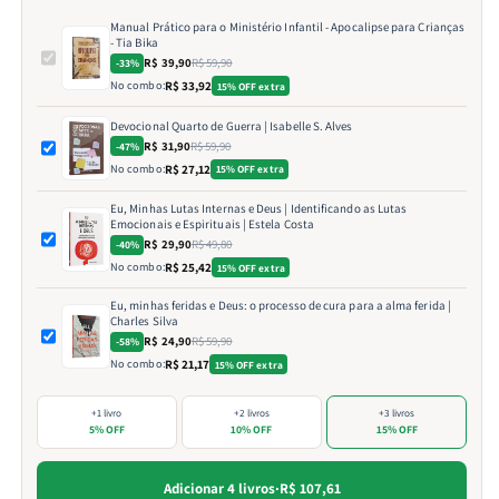
Manual Prático para o Ministério Infantil - Apocalipse para Crianças
- Tia Bika
R$ 39,90
R$ 59,90
-33%
No combo:
R$ 33,92
15% OFF extra
Devocional Quarto de Guerra | Isabelle S. Alves
R$ 31,90
R$ 59,90
-47%
No combo:
R$ 27,12
15% OFF extra
Eu, Minhas Lutas Internas e Deus | Identificando as Lutas
Emocionais e Espirituais | Estela Costa
R$ 29,90
R$ 49,80
-40%
No combo:
R$ 25,42
15% OFF extra
Eu, minhas feridas e Deus: o processo de cura para a alma ferida |
Charles Silva
R$ 24,90
R$ 59,90
-58%
No combo:
R$ 21,17
15% OFF extra
+1 livro
+2 livros
+3 livros
5% OFF
10% OFF
15% OFF
Adicionar 4 livros
·
R$ 107,61