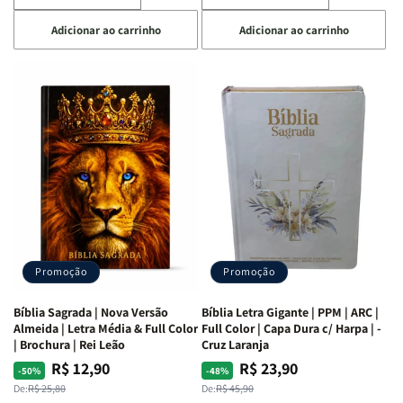
a
a
a
a
Adicionar ao carrinho
Adicionar ao carrinho
quantidade
quantidade
quantidade
quantidade
de
de
de
de
Café
Café
Explorando
Explorando
com
com
a
a
as
as
Bíblia
Bíblia
Mulheres
Mulheres
Livro
Livro
da
da
por
por
Bíblia
Bíblia
Livro
Livro
|
|
-
-
Isabelle
Isabelle
um
um
S.
S.
panorama
panorama
Alves
Alves
completo
completo
dos
dos
Promoção
Promoção
66
66
livros
livros
Bíblia Sagrada | Nova Versão
Bíblia Letra Gigante | PPM | ARC |
da
da
Almeida | Letra Média & Full Color
Full Color | Capa Dura c/ Harpa | -
Bíblia
Bíblia
| Brochura | Rei Leão
Cruz Laranja
|
|
R$ 12,90
R$ 23,90
Preço
Preço
Preço
Preço
-50%
-48%
Equipe
Equipe
normal
promocional
normal
promocional
De:
R$ 25,80
De:
R$ 45,90
teológica
teológica