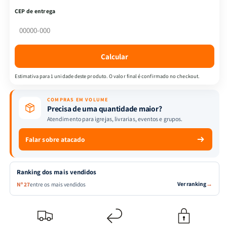
Um
Um
CEP de entrega
Guia
Guia
Completo
Completo
de
de
Interpretação
Interpretação
Calcular
Bíblica
Bíblica
e
e
Estimativa para 1 unidade deste produto. O valor final é confirmado no checkout.
Preparação
Preparação
de
de
COMPRAS EM VOLUME
Sermões
Sermões
Precisa de uma quantidade maior?
Atendimento para igrejas, livrarias, eventos e grupos.
Falar sobre atacado
Ranking dos mais vendidos
Ver ranking
→
Nº 27
entre os mais vendidos