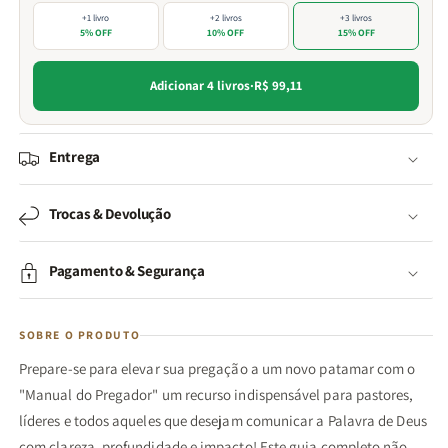
+1 livro
+2 livros
+3 livros
5% OFF
10% OFF
15% OFF
Adicionar 4 livros
·
R$ 99,11
Entrega
Trocas & Devolução
Pagamento & Segurança
SOBRE O PRODUTO
Prepare-se para elevar sua pregação a um novo patamar com o
"Manual do Pregador" um recurso indispensável para pastores,
líderes e todos aqueles que desejam comunicar a Palavra de Deus
com clareza, profundidade e impacto! Este guia completo não