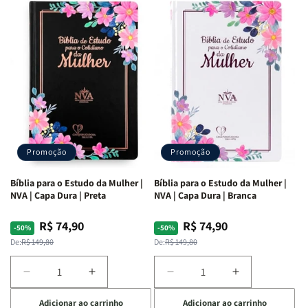
Deus
Deus
Penkal
Penkal
|
|
Adriel
Adriel
Ribeiro
Ribeiro
Promoção
Promoção
Bíblia para o Estudo da Mulher |
Bíblia para o Estudo da Mulher |
NVA | Capa Dura | Preta
NVA | Capa Dura | Branca
R$ 74,90
R$ 74,90
Preço
Preço
Preço
Preço
-50%
-50%
normal
promocional
normal
promocional
De:
R$ 149,80
De:
R$ 149,80
Diminuir
Aumentar
Diminuir
Aumentar
a
a
a
a
Adicionar ao carrinho
Adicionar ao carrinho
quantidade
quantidade
quantidade
quantidade