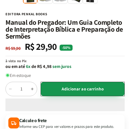
na
n
janela
j
modal
m
EDITORA PENKAL BOOKS
Manual do Pregador: Um Guia Completo
de Interpretação Bíblica e Preparação de
Sermões
R$ 29,90
Preço
Preço
-50%
R$ 59,90
normal
promocional
à vista no Pix
ou em até
6x
de R$ 4,98
sem juros
Em estoque
Quantidade
Adicionar ao carrinho
Diminuir
Aumentar
a
a
quantidade
quantidade
de
de
Manual
Manual
Calcule o frete
do
do
Informe seu CEP para ver valores e prazos para este produto.
Pregador:
Pregador: