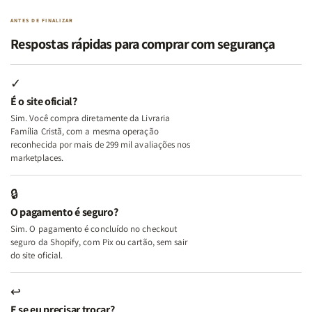
Paz
Paz
Virtudes
Virtudes
|
|
de
de
ANTES DE FINALIZAR
Eu,
Eu,
uma
uma
Respostas rápidas para comprar com segurança
Minhas
Minhas
Mulher
Mulher
Lutas
Lutas
Segundo
Segundo
Internas
Internas
Deus
Deus
✓
e
e
É o site oficial?
Deus
Deus
Sim. Você compra diretamente da Livraria
+
+
Família Cristã, com a mesma operação
A
A
reconhecida por mais de 299 mil avaliações nos
Mulher
Mulher
marketplaces.
que
que
Edifica
Edifica
🔒
o
o
O pagamento é seguro?
Lar
Lar
Sim. O pagamento é concluído no checkout
seguro da Shopify, com Pix ou cartão, sem sair
do site oficial.
↩
E se eu precisar trocar?