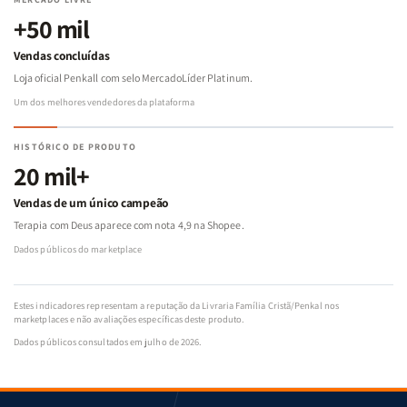
+50 mil
Vendas concluídas
Loja oficial Penkall com selo MercadoLíder Platinum.
Um dos melhores vendedores da plataforma
HISTÓRICO DE PRODUTO
20 mil+
Vendas de um único campeão
Terapia com Deus aparece com nota 4,9 na Shopee.
Dados públicos do marketplace
Estes indicadores representam a reputação da Livraria Família Cristã/Penkal nos
marketplaces e não avaliações específicas deste produto.
Dados públicos consultados em julho de 2026.