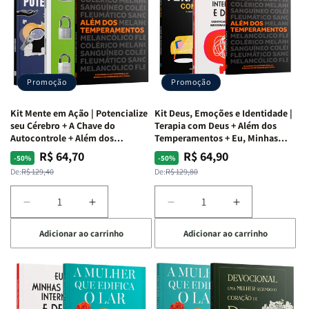
Alma
Alma
Guerra
Guerra
|
|
|
|
O
O
Livro
Livro
Vício
Vício
+
+
de
de
Devocional
Devocional
Agradar
Agradar
Promoção
Promoção
a
a
Todos
Todos
Kit Mente em Ação | Potencialize
Kit Deus, Emoções e Identidade |
+
+
seu Cérebro + A Chave do
Terapia com Deus + Além dos
Raiz
Raiz
Autocontrole + Além dos
Temperamentos + Eu, Minhas
Temperamentos
Feridas e Deus
da
da
R$ 64,70
R$ 64,90
Preço
Preço
Preço
Preço
-50%
-50%
Rejeição
Rejeição
normal
promocional
normal
promocional
De:
R$ 129,40
De:
R$ 129,80
+
+
O
O
Diminuir
Aumentar
Diminuir
Aumentar
Vazio
Vazio
a
a
a
a
da
da
Adicionar ao carrinho
Adicionar ao carrinho
quantidade
quantidade
quantidade
quantidade
Insatisfação.
Insatisfação.
de
de
de
de
Kit
Kit
Kit
Kit
Mente
Mente
Deus,
Deus,
em
em
Emoções
Emoções