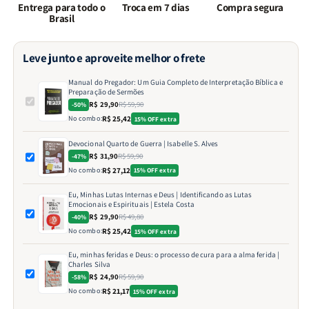
Entrega para todo o
Troca em 7 dias
Compra segura
Brasil
Leve junto e aproveite melhor o frete
Manual do Pregador: Um Guia Completo de Interpretação Bíblica e
Preparação de Sermões
R$ 29,90
R$ 59,90
-50%
No combo:
R$ 25,42
15% OFF extra
Devocional Quarto de Guerra | Isabelle S. Alves
R$ 31,90
R$ 59,90
-47%
No combo:
R$ 27,12
15% OFF extra
Eu, Minhas Lutas Internas e Deus | Identificando as Lutas
Emocionais e Espirituais | Estela Costa
R$ 29,90
R$ 49,80
-40%
No combo:
R$ 25,42
15% OFF extra
Eu, minhas feridas e Deus: o processo de cura para a alma ferida |
Charles Silva
R$ 24,90
R$ 59,90
-58%
No combo:
R$ 21,17
15% OFF extra