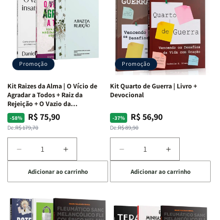
Promoção
Promoção
Kit Raizes da Alma | O Vício de
Kit Quarto de Guerra | Livro +
Agradar a Todos + Raiz da
Devocional
Rejeição + O Vazio da
Insatisfação.
R$ 75,90
R$ 56,90
Preço
Preço
Preço
Preço
-58%
-37%
normal
promocional
normal
promocional
De:
R$ 179,70
De:
R$ 89,90
Diminuir
Aumentar
Diminuir
Aumentar
a
a
a
a
Adicionar ao carrinho
Adicionar ao carrinho
quantidade
quantidade
quantidade
quantidade
de
de
de
de
Kit
Kit
Kit
Kit
Raizes
Raizes
Quarto
Quarto
da
da
de
de