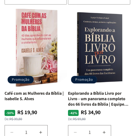
de
de
de
de
Bíblia
Bíblia
Bíblia
Bíblia
para
para
para
para
o
o
o
o
Estudo
Estudo
Estudo
Estudo
da
da
da
da
Mulher
Mulher
Mulher
Mulher
|
|
|
|
NVA
NVA
NVA
NVA
|
|
|
|
Capa
Capa
Capa
Capa
Dura
Dura
Dura
Dura
Promoção
Promoção
|
|
|
|
Preta
Preta
Branca
Branca
Café com as Mulheres da Bíblia |
Explorando a Bíblia Livro por
Isabelle S. Alves
Livro - um panorama completo
dos 66 livros da Bíblia | Equipe
teológica Penkal
R$ 19,90
R$ 34,90
Preço
Preço
Preço
Preço
-50%
-42%
normal
promocional
normal
promocional
De:
R$ 39,80
De:
R$ 59,80
Diminuir
Aumentar
Diminuir
Aumentar