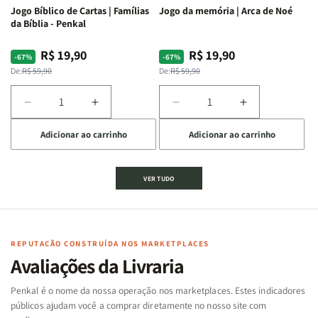
Jogo Bíblico de Cartas | Famílias
Jogo da memória | Arca de Noé
da Bíblia - Penkal
R$ 19,90
R$ 19,90
Preço
Preço
Preço
Preço
-67%
-67%
normal
promocional
normal
promocional
De:
R$ 59,90
De:
R$ 59,90
Diminuir
Aumentar
Diminuir
Aumentar
a
a
a
a
Adicionar ao carrinho
Adicionar ao carrinho
quantidade
quantidade
quantidade
quantidade
de
de
de
de
Jogo
Jogo
Jogo
Jogo
VER TUDO
Bíblico
Bíblico
da
da
de
de
memória
memória
Cartas
Cartas
|
|
|
|
Arca
Arca
Famílias
Famílias
de
de
REPUTAÇÃO CONSTRUÍDA NOS MARKETPLACES
da
da
Noé
Noé
Avaliações da Livraria
Bíblia
Bíblia
-
-
Penkal é o nome da nossa operação nos marketplaces. Estes indicadores
Penkal
Penkal
públicos ajudam você a comprar diretamente no nosso site com