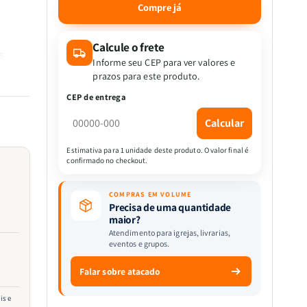
quantidade
quantidade
Compre já
de
de
Livreto
Livreto
Lições
Lições
Calcule o frete
s
de
de
Informe seu CEP para ver valores e
 fonte
Fé
Fé
prazos para este produto.
ável
das
das
CEP de entrega
Mulheres
Mulheres
da
da
Calcular
Bíblia
Bíblia
Estimativa para 1 unidade deste produto. O valor final é
confirmado no checkout.
ajosas
COMPRAS EM VOLUME
Precisa de uma quantidade
das são
maior?
eus.
Atendimento para igrejas, livrarias,
eventos e grupos.
e
Falar sobre atacado
is e
.