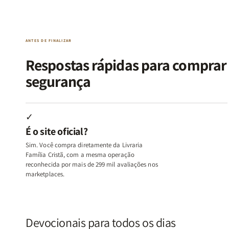
da
da
de
de
Alma
Alma
Guerra
Guerra
|
|
|
|
O
O
Livro
Livro
ANTES DE FINALIZAR
Vício
Vício
+
+
de
de
Devocional
Devocion
Respostas rápidas para compra
Agradar
Agradar
segurança
a
a
Todos
Todos
+
+
Raiz
Raiz
✓
da
da
É o site oficial?
Rejeição
Rejeição
+
+
Sim. Você compra diretamente da Livraria
O
O
Família Cristã, com a mesma operação
Vazio
Vazio
reconhecida por mais de 299 mil avaliações nos
marketplaces.
da
da
Insatisfação.
Insatisfação.
Devocionais para todos os dias