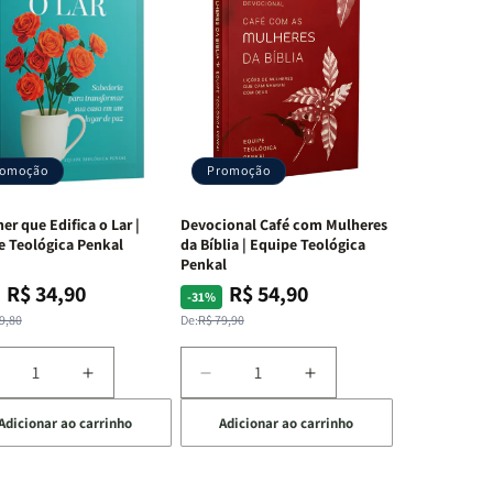
romoção
Promoção
er que Edifica o Lar |
Devocional Café com Mulheres
e Teológica Penkal
da Bíblia | Equipe Teológica
Penkal
R$ 34,90
R$ 54,90
ço
ço
Preço
Preço
-31%
mal
mocional
normal
promocional
9,80
De:
R$ 79,90
iminuir
Aumentar
Diminuir
Aumentar
a
a
a
Adicionar ao carrinho
Adicionar ao carrinho
uantidade
quantidade
quantidade
quantidade
e
de
de
de
A
Devocional
Devocional