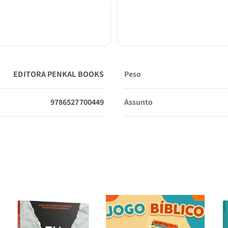
é uma jornada espiritual que vai transformar sua vida. Deix
inspirar pela sabedoria milenar dessas mulheres notáveis e
aplique seus ensinamentos poderosos no seu dia a dia. Ad
agora e fortaleça sua fé com as lições eternas da Bíblia!
EDITORA PENKAL BOOKS
Peso
9786527700449
Assunto