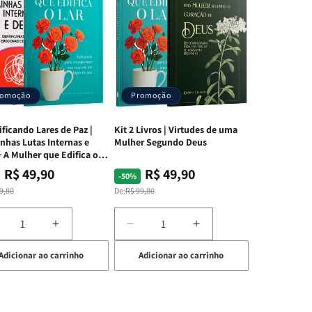
romoção
Promoção
ificando Lares de Paz |
Kit 2 Livros | Virtudes de uma
nhas Lutas Internas e
Mulher Segundo Deus
 A Mulher que Edifica o
R$ 49,90
R$ 49,90
ço
ço
Preço
Preço
-50%
mal
mocional
normal
promocional
9,80
De:
R$ 99,80
iminuir
Aumentar
Diminuir
Aumentar
a
a
a
Adicionar ao carrinho
Adicionar ao carrinho
uantidade
quantidade
quantidade
quantidade
e
de
de
de
t
Kit
Kit
Kit
dificando
Edificando
2
2