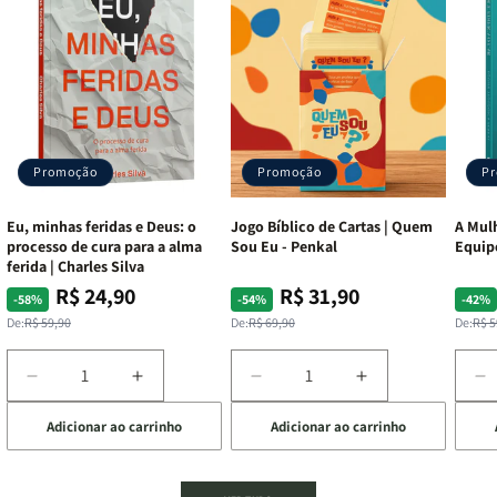
Promoção
Promoção
P
Eu, minhas feridas e Deus: o
Jogo Bíblico de Cartas | Quem
A Mulh
processo de cura para a alma
Sou Eu - Penkal
Equip
ferida | Charles Silva
R$ 24,90
R$ 31,90
Preço
Preço
Preço
Preço
Pre
Pre
-58%
-54%
-42%
normal
promocional
normal
promocional
nor
pro
De:
R$ 59,90
De:
R$ 69,90
De:
R$ 5
Diminuir
Aumentar
Diminuir
Aumentar
D
a
a
a
a
a
Adicionar ao carrinho
Adicionar ao carrinho
de
quantidade
quantidade
quantidade
quantidade
q
de
de
de
de
d
Eu,
Eu,
Jogo
Jogo
A