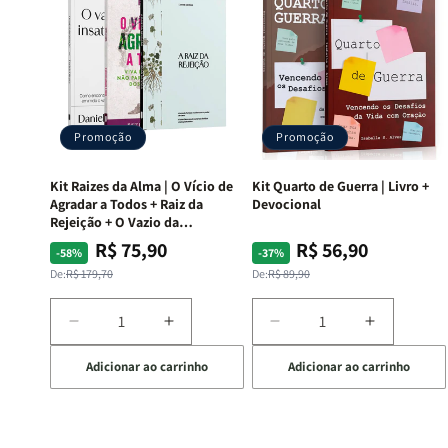
Promoção
Promoção
Kit Raizes da Alma | O Vício de
Kit Quarto de Guerra | Livro +
Agradar a Todos + Raiz da
Devocional
Rejeição + O Vazio da
Insatisfação.
R$ 75,90
R$ 56,90
Preço
Preço
Preço
Preço
-58%
-37%
normal
promocional
normal
promocional
De:
R$ 179,70
De:
R$ 89,90
Diminuir
Aumentar
Diminuir
Aumentar
a
a
a
a
Adicionar ao carrinho
Adicionar ao carrinho
quantidade
quantidade
quantidade
quantida
de
de
de
de
Kit
Kit
Kit
Kit
Raizes
Raizes
Quarto
Quarto