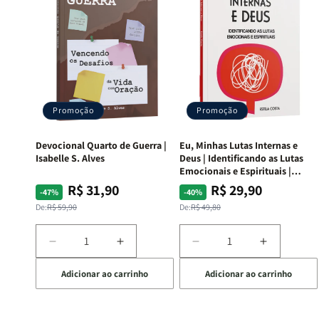
Promoção
Promoção
Devocional Quarto de Guerra |
Eu, Minhas Lutas Internas e
Isabelle S. Alves
Deus | Identificando as Lutas
Emocionais e Espirituais |
Estela Costa
R$ 31,90
R$ 29,90
Preço
Preço
Preço
Preço
-47%
-40%
normal
promocional
normal
promocional
De:
R$ 59,90
De:
R$ 49,80
Diminuir
Aumentar
Diminuir
Aumentar
a
a
a
a
Adicionar ao carrinho
Adicionar ao carrinho
quantidade
quantidade
quantidade
quantida
de
de
de
de
Devocional
Devocional
Eu,
Eu,