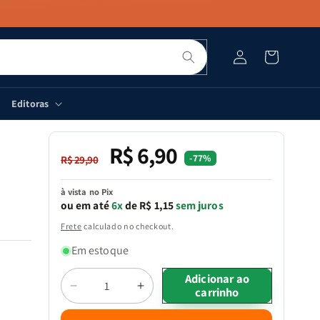
Pesquisar
Fazer
Carrinho
login
Editoras
R$ 6,90
Preço
Preço
-77%
R$ 29,90
normal
promocional
à vista no Pix
ou em até
6x
de R$ 1,15
sem juros
Frete
calculado no checkout.
Em estoque
Quantidade
Adicionar ao
carrinho
Diminuir
Aumentar
a
a