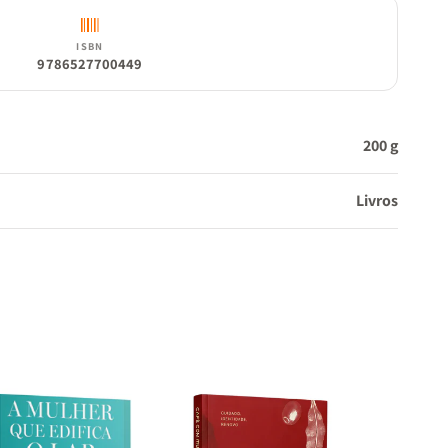
e-se
ISBN
9786527700449
quira
200 g
Livros