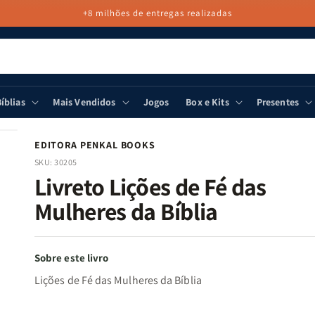
+8 milhões de entregas realizadas
íblias
Mais Vendidos
Jogos
Box e Kits
Presentes
EDITORA PENKAL BOOKS
SKU:
30205
Livreto Lições de Fé das
Mulheres da Bíblia
Sobre este livro
Lições de Fé das Mulheres da Bíblia