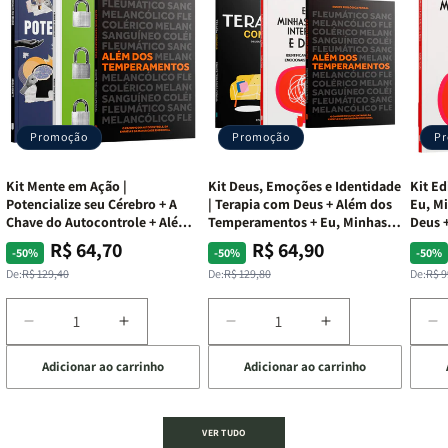
Promoção
Promoção
P
Kit Mente em Ação |
Kit Deus, Emoções e Identidade
Kit Ed
Potencialize seu Cérebro + A
| Terapia com Deus + Além dos
Eu, Mi
Chave do Autocontrole + Além
Temperamentos + Eu, Minhas
Deus +
dos Temperamentos
Feridas e Deus
Lar
R$ 64,70
R$ 64,90
Preço
Preço
Preço
Preço
Pre
Pre
-50%
-50%
-50%
normal
promocional
normal
promocional
nor
pro
De:
R$ 129,40
De:
R$ 129,80
De:
R$ 9
Diminuir
Aumentar
Diminuir
Aumentar
D
a
a
a
a
a
Adicionar ao carrinho
Adicionar ao carrinho
de
quantidade
quantidade
quantidade
quantidade
q
de
de
de
de
d
Kit
Kit
Kit
Kit
Ki
Mente
Mente
Deus,
Deus,
E
VER TUDO