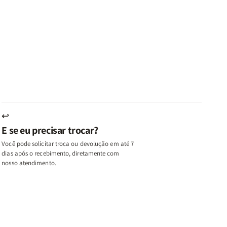
ares
Lares
Livros
Livros
e
de
|
|
az
Paz
Virtudes
Virtudes
|
de
de
u,
Eu,
uma
uma
inhas
Minhas
Mulher
Mulher
utas
Lutas
Segundo
Segundo
ternas
Internas
Deus
Deus
e
eus
Deus
s
+
↩
A
E se eu precisar trocar?
ulher
Mulher
ue
que
Você pode solicitar troca ou devolução em até 7
ifica
Edifica
dias após o recebimento, diretamente com
o
nosso atendimento.
ar
Lar