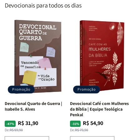
Devocionais para todos os dias
Promoção
Promoção
Devocional Quarto de Guerra |
Devocional Café com Mulheres
Isabelle S. Alves
da Bíblia | Equipe Teológica
Penkal
R$ 31,90
R$ 54,90
Preço
Preço
Preço
Preço
-47%
-31%
normal
promocional
normal
promocional
De:
R$ 59,90
De:
R$ 79,90