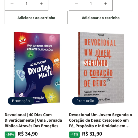
Diminuir
Aumentar
Diminuir
Aumentar
a
a
a
a
Adicionar ao carrinho
Adicionar ao carrinho
quantidade
quantidade
quantidade
quantidade
de
de
de
de
Devocional
Devocional
Devocional
Devocional
Quarto
Quarto
Café
Café
de
de
com
com
Guerra
Guerra
Mulheres
Mulheres
|
|
da
da
Isabelle
Isabelle
Bíblia
Bíblia
S.
S.
|
|
Alves
Alves
Equipe
Equipe
Teológica
Teológica
Penkal
Penkal
Promoção
Promoção
Devocional | 40 Dias Com
Devocional Um Jovem Segundo o
Divertidamente | Uma Jornada
Coração de Deus: Crescendo em
Bíblica Através Das Emoções
Fé, Propósito e Intimidade em
Deus
R$ 34,90
R$ 31,90
Preço
Preço
Preço
Preço
-56%
-47%