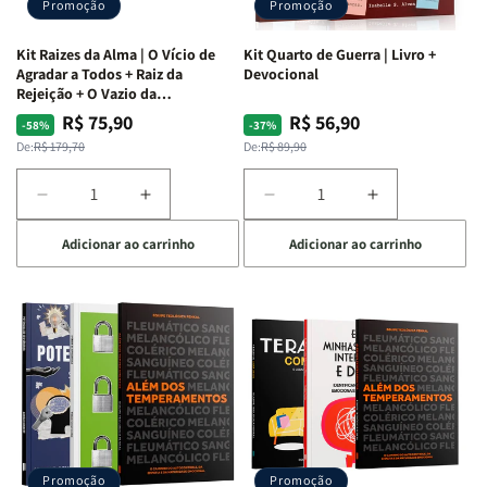
Promoção
Promoção
Kit Raizes da Alma | O Vício de
Kit Quarto de Guerra | Livro +
Agradar a Todos + Raiz da
Devocional
Rejeição + O Vazio da
Insatisfação.
R$ 75,90
R$ 56,90
Preço
Preço
Preço
Preço
-58%
-37%
normal
promocional
normal
promocional
De:
R$ 179,70
De:
R$ 89,90
Diminuir
Aumentar
Diminuir
Aumentar
a
a
a
a
Adicionar ao carrinho
Adicionar ao carrinho
quantidade
quantidade
quantidade
quantidade
de
de
de
de
Kit
Kit
Kit
Kit
Raizes
Raizes
Quarto
Quarto
da
da
de
de
Alma
Alma
Guerra
Guerra
|
|
|
|
O
O
Livro
Livro
Vício
Vício
+
+
de
de
Devocional
Devocional
Agradar
Agradar
Promoção
Promoção