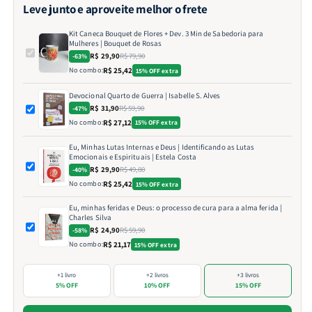
Leve junto e aproveite melhor o frete
Kit Caneca Bouquet de Flores + Dev. 3 Min de Sabedoria para
Mulheres | Bouquet de Rosas
R$ 29,90
R$ 79,90
-63%
No combo:
R$ 25,42
15% OFF extra
Devocional Quarto de Guerra | Isabelle S. Alves
R$ 31,90
R$ 59,90
-47%
No combo:
R$ 27,12
15% OFF extra
Eu, Minhas Lutas Internas e Deus | Identificando as Lutas
Emocionais e Espirituais | Estela Costa
R$ 29,90
R$ 49,80
-40%
No combo:
R$ 25,42
15% OFF extra
Eu, minhas feridas e Deus: o processo de cura para a alma ferida |
Charles Silva
R$ 24,90
R$ 59,90
-58%
No combo:
R$ 21,17
15% OFF extra
+1 livro
+2 livros
+3 livros
5% OFF
10% OFF
15% OFF