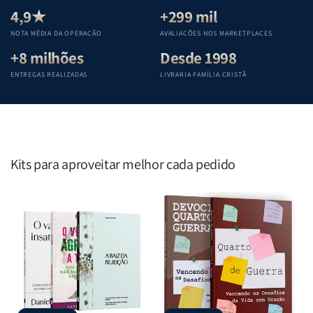
Teológica
Teológica
Teológica
Teológica
4,9★
+299 mil
Penkal
Penkal
Penkal
Penkal
NOTA MÉDIA DA OPERAÇÃO
AVALIAÇÕES NOS MARKETPLACES
+8 milhões
Desde 1998
ENTREGAS REALIZADAS
LIVRARIA FAMÍLIA CRISTÃ
Kits para aproveitar melhor cada pedido