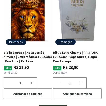
Mulheres
Mulheres
Livro
Livro
da
da
por
por
Bíblia
Bíblia
Livro
Livro
|
|
-
-
Isabelle
Isabelle
um
um
S.
S.
panorama
panorama
Alves
Alves
completo
completo
dos
dos
Promoção
Promoção
66
66
livros
livros
Bíblia Sagrada | Nova Versão
Bíblia Letra Gigante | PPM | ARC |
da
da
Almeida | Letra Média & Full Color
Full Color | Capa Dura c/ Harpa | -
Bíblia
Bíblia
| Brochura | Rei Leão
Cruz Laranja
|
|
R$ 12,90
R$ 23,90
Preço
Preço
Preço
Preço
-50%
-48%
Equipe
Equipe
normal
promocional
normal
promocional
De:
R$ 25,80
De:
R$ 45,90
teológica
teológica
Penkal
Penkal
Diminuir
Aumentar
Diminuir
Aumentar
a
a
a
a
Adicionar ao carrinho
Adicionar ao carrinho
quantidade
quantidade
quantidade
quantidade
de
de
de
de
Bíblia
Bíblia
Bíblia
Bíblia