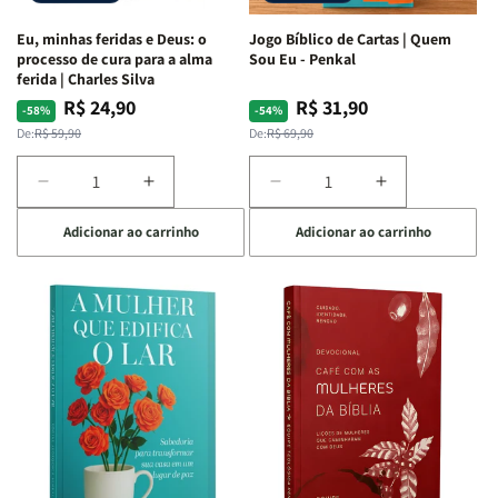
Espirituais
Espirituais
Eu, minhas feridas e Deus: o
Jogo Bíblico de Cartas | Quem
|
|
processo de cura para a alma
Sou Eu - Penkal
Estela
Estela
ferida | Charles Silva
Costa
Costa
R$ 24,90
R$ 31,90
Preço
Preço
Preço
Preço
-58%
-54%
normal
promocional
normal
promocional
De:
R$ 59,90
De:
R$ 69,90
Diminuir
Aumentar
Diminuir
Aumentar
a
a
a
a
Adicionar ao carrinho
Adicionar ao carrinho
quantidade
quantidade
quantidade
quantidade
de
de
de
de
Eu,
Eu,
Jogo
Jogo
minhas
minhas
Bíblico
Bíblico
feridas
feridas
de
de
e
e
Cartas
Cartas
Deus:
Deus:
|
|
o
o
Quem
Quem
processo
processo
Sou
Sou
de
de
Eu
Eu
cura
cura
-
-
para
para
Penkal
Penkal