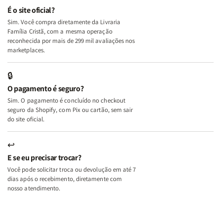
e
e
É o site oficial?
Deus
Deus
Sim. Você compra diretamente da Livraria
+
+
Família Cristã, com a mesma operação
A
A
reconhecida por mais de 299 mil avaliações nos
Mulher
Mulher
marketplaces.
que
que
Edifica
Edifica
🔒
o
o
O pagamento é seguro?
Lar
Lar
Sim. O pagamento é concluído no checkout
seguro da Shopify, com Pix ou cartão, sem sair
do site oficial.
↩
E se eu precisar trocar?
Você pode solicitar troca ou devolução em até 7
dias após o recebimento, diretamente com
nosso atendimento.