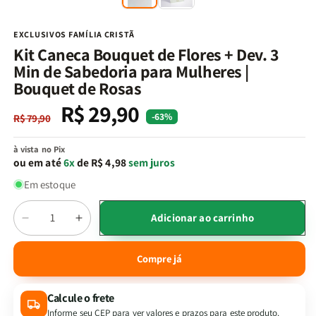
na
n
janela
j
modal
m
EXCLUSIVOS FAMÍLIA CRISTÃ
Kit Caneca Bouquet de Flores + Dev. 3
Min de Sabedoria para Mulheres |
Bouquet de Rosas
R$ 29,90
Preço
Preço
-63%
R$ 79,90
normal
promocional
à vista no Pix
ou em até
6x
de R$ 4,98
sem juros
Em estoque
Quantidade
Adicionar ao carrinho
Diminuir
Aumentar
a
a
quantidade
quantidade
Compre já
de
de
Kit
Kit
Calcule o frete
Caneca
Caneca
Bouquet
Bouquet
Informe seu CEP para ver valores e prazos para este produto.