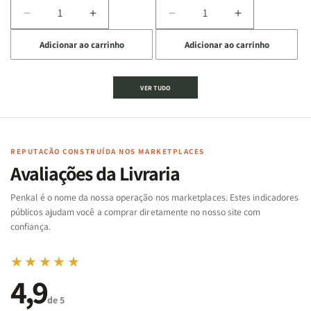
Diminuir
Aumentar
Diminuir
Aumentar
a
a
a
a
Adicionar ao carrinho
Adicionar ao carrinho
quantidade
quantidade
quantidade
quantidade
de
de
de
de
Jogo
Jogo
Jogo
Jogo
VER TUDO
Bíblico
Bíblico
da
da
de
de
memória
memória
Cartas
Cartas
|
|
|
|
Arca
Arca
Famílias
Famílias
de
de
REPUTAÇÃO CONSTRUÍDA NOS MARKETPLACES
da
da
Noé
Noé
Avaliações da Livraria
Bíblia
Bíblia
-
-
Penkal é o nome da nossa operação nos marketplaces. Estes indicadores
Penkal
Penkal
públicos ajudam você a comprar diretamente no nosso site com
confiança.
★★★★★
4,9
de 5