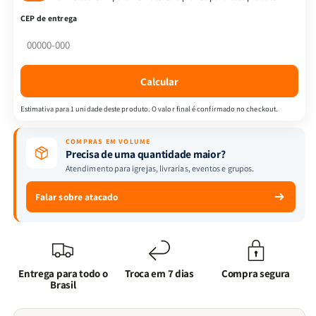
de
de
CEP de entrega
Flores
Flores
+
+
Dev.
Dev.
3
3
Calcular
Min
Min
de
de
Estimativa para 1 unidade deste produto. O valor final é confirmado no checkout.
Sabedoria
Sabedoria
para
para
COMPRAS EM VOLUME
Mulheres
Mulheres
Precisa de uma quantidade maior?
|
|
Atendimento para igrejas, livrarias, eventos e grupos.
Bouquet
Bouquet
de
de
Falar sobre atacado
Rosas
Rosas
Entrega para todo o
Troca em 7 dias
Compra segura
Brasil