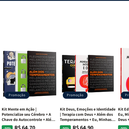
|
|
Charles
Charles
Silva
Silva
Promoção
Promoção
P
Kit Mente em Ação |
Kit Deus, Emoções e Identidade
Kit Ed
Potencialize seu Cérebro + A
| Terapia com Deus + Além dos
Eu, Mi
Chave do Autocontrole + Além
Temperamentos + Eu, Minhas
Deus +
dos Temperamentos
Feridas e Deus
Lar
R$ 64,70
R$ 64,90
Preço
Preço
Preço
Preço
Pre
Pre
-50%
-50%
-50%