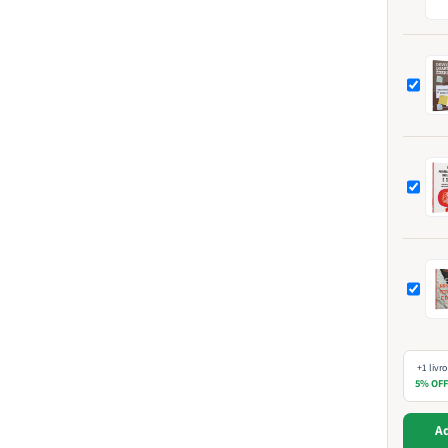
+1 livro
5% OF
Ad