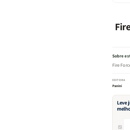
Fir
Sobre est
Fire Forc
EDITORA
Panini
Leve 
melho