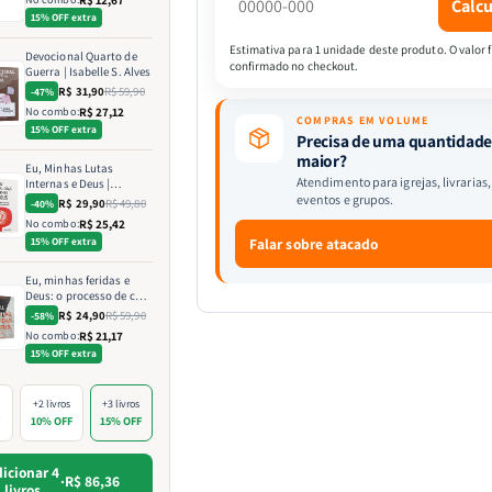
Calcu
15% OFF extra
Estimativa para 1 unidade deste produto. O valor f
Devocional Quarto de
confirmado no checkout.
Guerra | Isabelle S. Alves
R$ 31,90
R$ 59,90
-47%
No combo:
R$ 27,12
COMPRAS EM VOLUME
15% OFF extra
Precisa de uma quantidad
maior?
Eu, Minhas Lutas
Atendimento para igrejas, livrarias,
Internas e Deus |
Identificando as Lutas
eventos e grupos.
R$ 29,90
R$ 49,80
-40%
Emocionais e
No combo:
R$ 25,42
Espirituais | Estela
15% OFF extra
Falar sobre atacado
Costa
Eu, minhas feridas e
Deus: o processo de cura
para a alma ferida |
R$ 24,90
R$ 59,90
-58%
Charles Silva
No combo:
R$ 21,17
15% OFF extra
+2 livros
+3 livros
F
10% OFF
15% OFF
icionar 4
·
R$ 86,36
livros