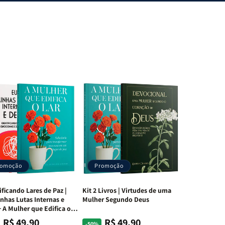
romoção
Promoção
ificando Lares de Paz |
Kit 2 Livros | Virtudes de uma
nhas Lutas Internas e
Mulher Segundo Deus
 A Mulher que Edifica o
R$ 49,90
R$ 49,90
ço
ço
Preço
Preço
-50%