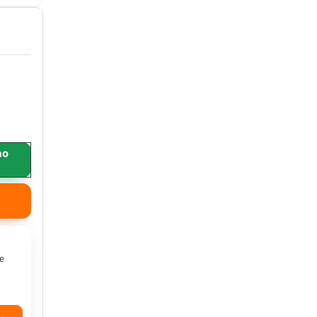
ao
 e