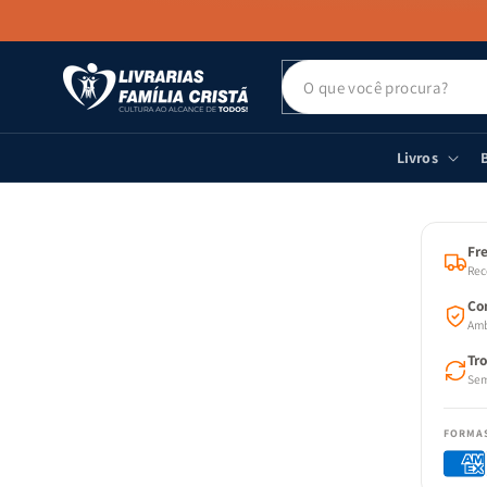
PULAR PARA
O CONTEÚDO
Livros
B
PULAR
AS
INFOR
DO PR
Fre
Rec
Co
Amb
Tr
Sem
FORMA