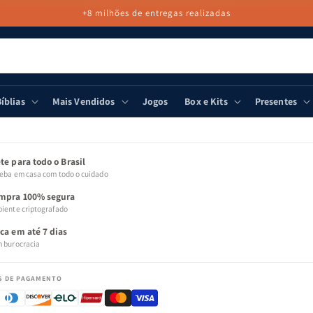
+8 milhões de entregas realizadas
íblias
Mais Vendidos
Jogos
Box e Kits
Presentes
 PARA
MAÇÕES
ODUTO
te para todo o Brasil
eba em casa com todo o cuidado
mpra 100% segura
iente criptografado
oca em até 7 dias
 burocracia
S DE PAGAMENTO