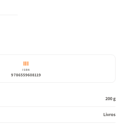
ISBN
9786559608119
200 g
Livros