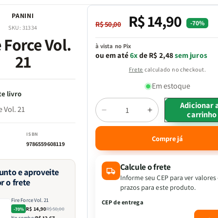
R$ 14,90
PANINI
Preço
Preço
-70%
R$ 50,00
SKU:
31334
normal
promocional
e Force Vol.
à vista no Pix
ou em até
6x
de R$ 2,48
sem juros
21
Frete
calculado no checkout.
Em estoque
e livro
Adicionar 
e Vol. 21
carrinho
Diminuir
Aumentar
Quantidade
a
a
quantidade
quantidade
ISBN
Compre já
9786559608119
de
de
Fire
Fire
Force
Force
Calcule o frete
junto e aproveite
Vol.
Vol.
Informe seu CEP para ver valores
r o frete
21
21
prazos para este produto.
Fire Force Vol. 21
CEP de entrega
R$ 14,90
R$ 50,00
-70%
No combo:
R$ 12,67