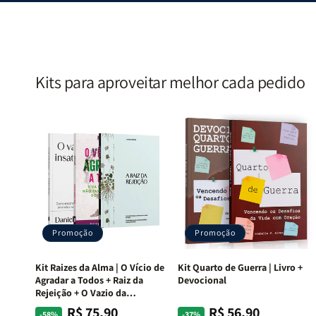
|
|
Estela
Estela
Costa
Costa
Kits para aproveitar melhor cada pedido
Promoção
Promoção
Kit Raizes da Alma | O Vício de
Kit Quarto de Guerra | Livro +
Agradar a Todos + Raiz da
Devocional
Rejeição + O Vazio da
Insatisfação.
R$ 75,90
R$ 56,90
Preço
Preço
Preço
Preço
-58%
-37%