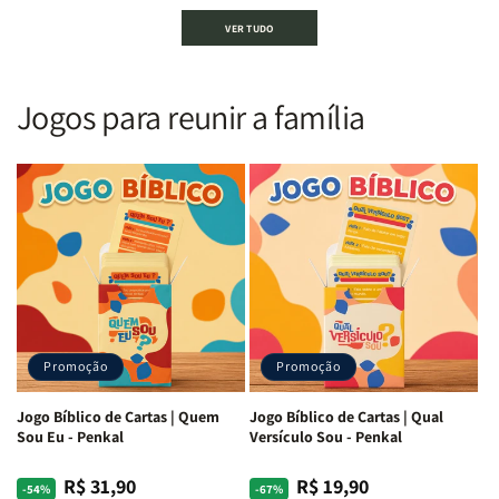
Bíblia
Bíblia
Bíblia
Bíblia
VER TUDO
Sagrada
Sagrada
Letra
Letra
|
|
Gigante
Gigante
Nova
Nova
|
|
Versão
Versão
PPM
PPM
Jogos para reunir a família
Almeida
Almeida
|
|
|
|
ARC
ARC
Letra
Letra
|
|
Média
Média
Full
Full
&amp;
&amp;
Color
Color
Full
Full
|
|
Color
Color
Capa
Capa
|
|
Dura
Dura
Brochura
Brochura
c/
c/
|
|
Harpa
Harpa
Rei
Rei
|
|
Promoção
Promoção
Leão
Leão
-
-
Cruz
Cruz
Jogo Bíblico de Cartas | Quem
Jogo Bíblico de Cartas | Qual
Laranja
Laranja
Sou Eu - Penkal
Versículo Sou - Penkal
R$ 31,90
R$ 19,90
Preço
Preço
Preço
Preço
-54%
-67%