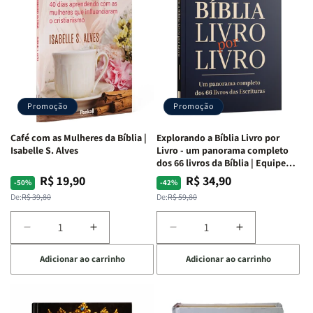
da
da
da
da
Mulher
Mulher
Mulher
Mulher
|
|
|
|
NVA
NVA
NVA
NVA
|
|
|
|
Capa
Capa
Capa
Capa
Dura
Dura
Dura
Dura
Promoção
Promoção
|
|
|
|
Preta
Preta
Branca
Branca
Café com as Mulheres da Bíblia |
Explorando a Bíblia Livro por
Isabelle S. Alves
Livro - um panorama completo
dos 66 livros da Bíblia | Equipe
teológica Penkal
R$ 19,90
R$ 34,90
Preço
Preço
Preço
Preço
-50%
-42%
normal
promocional
normal
promocional
De:
R$ 39,80
De:
R$ 59,80
Diminuir
Aumentar
Diminuir
Aumentar
a
a
a
a
Adicionar ao carrinho
Adicionar ao carrinho
quantidade
quantidade
quantidade
quantidade
de
de
de
de
Café
Café
Explorando
Explorando
com
com
a
a