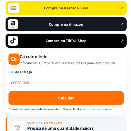
Deus
Deus
Compre no Mercado Livre
↗
|
|
Abner
Abner
Bueno
Bueno
Compre na Amazon
↗
Compre no TikTok Shop
↗
Calcule o frete
Informe seu CEP para ver valores e prazos para este produto.
CEP de entrega
Calcular
Estimativa para 1 unidade deste produto. O valor final é confirmado no checkout.
COMPRAS EM VOLUME
Precisa de uma quantidade maior?