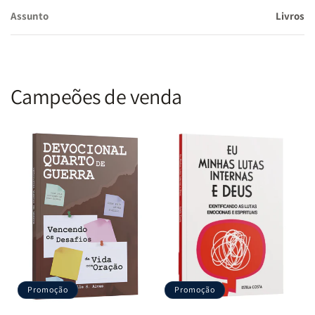
Este livro é um convite para trocar o ciclo da inquietação pela
Assunto
Livros
paz que vem do alto
. Deixe que cada capítulo se torne um
suspiro de alívio e transforme seus dias em passos confiantes de
fé.
Campeões de venda
Promoção
Promoção