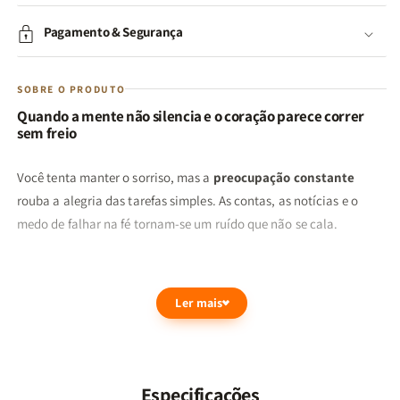
Pagamento & Segurança
SOBRE O PRODUTO
Quando a mente não silencia e o coração parece correr
sem freio
Você tenta manter o sorriso, mas a
preocupação constante
rouba a alegria das tarefas simples. As contas, as notícias e o
medo de falhar na fé tornam-se um ruído que não se cala.
Enquanto algumas pessoas vivem descansadas, confiantes nas
promessas do Senhor, você pode estar carregando sozinha um
Ler mais
fardo invisível que pesa no peito e deixa as noites intermináveis.
Foi para momentos assim que nasceu
Eu, Minha Ansiedade e
Especificações