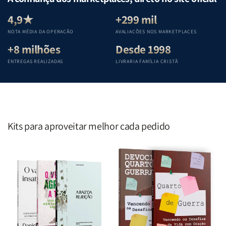
Equipe
Equipe
Equipe
Equipe
Teológica
Teológica
Teológica
Teológica
4,9★
+299 mil
Penkal
Penkal
Penkal
Penkal
NOTA MÉDIA DA OPERAÇÃO
AVALIAÇÕES NOS MARKETPLACES
+8 milhões
Desde 1998
ENTREGAS REALIZADAS
LIVRARIA FAMÍLIA CRISTÃ
Kits para aproveitar melhor cada pedido