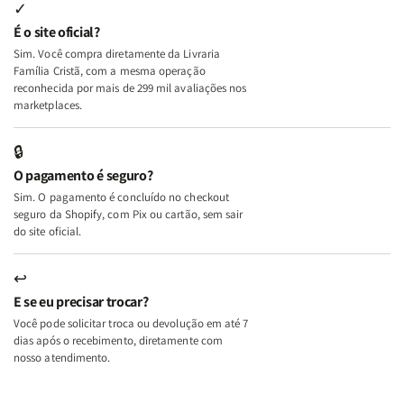
Internas
Internas
Deus
Deus
✓
e
e
É o site oficial?
Deus
Deus
Sim. Você compra diretamente da Livraria
+
+
Família Cristã, com a mesma operação
A
A
reconhecida por mais de 299 mil avaliações nos
Mulher
Mulher
marketplaces.
que
que
Edifica
Edifica
🔒
o
o
O pagamento é seguro?
Lar
Lar
Sim. O pagamento é concluído no checkout
seguro da Shopify, com Pix ou cartão, sem sair
do site oficial.
↩
E se eu precisar trocar?
Você pode solicitar troca ou devolução em até 7
dias após o recebimento, diretamente com
nosso atendimento.