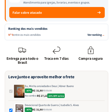
Atendimento para igrejas, livrarias, eventos e grupos.
Falar sobre atacado
Ranking dos mais vendidos
Ver ranking
→
Nº 9
entre os mais vendidos
Entrega para todo o
Troca em 7 dias
Compra segura
Brasil
Leve junto e aproveite melhor o frete
Eu, Minha ansiedade e Deus | Abner Bueno
R$ 31,90
R$ 59,90
-47%
No combo:
R$ 27,12
15% OFF extra
Devocional Quarto de Guerra | Isabelle S. Alves
R$ 31,90
R$ 59,90
-47%