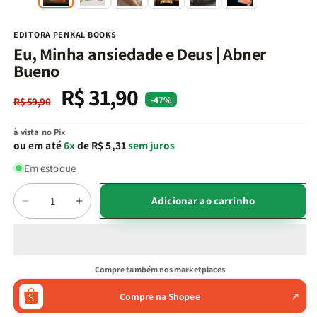
na
n
janela
j
modal
m
EDITORA PENKAL BOOKS
Eu, Minha ansiedade e Deus | Abner
Bueno
R$ 31,90
Preço
Preço
-47%
R$ 59,90
normal
promocional
à vista no Pix
ou em até
6x
de R$ 5,31
sem juros
Em estoque
Quantidade
Adicionar ao carrinho
Diminuir
Aumentar
a
a
quantidade
quantidade
de
de
Eu,
Eu,
Compre também nos marketplaces
Minha
Minha
ansiedade
ansiedade
Compre na Shopee
↗
e
e