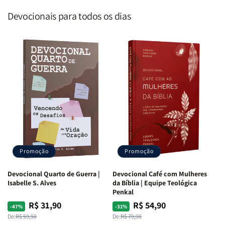
Devocionais para todos os dias
Promoção
Promoção
Devocional Quarto de Guerra |
Devocional Café com Mulheres
Isabelle S. Alves
da Bíblia | Equipe Teológica
Penkal
R$ 31,90
R$ 54,90
Preço
Preço
Preço
Preço
-47%
-31%
normal
promocional
normal
promocional
De:
R$ 59,90
De:
R$ 79,90