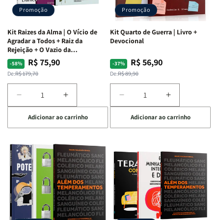
Promoção
Promoção
Kit Raizes da Alma | O Vício de
Kit Quarto de Guerra | Livro +
Agradar a Todos + Raiz da
Devocional
Rejeição + O Vazio da
Insatisfação.
R$ 75,90
R$ 56,90
Preço
Preço
Preço
Preço
-58%
-37%
normal
promocional
normal
promocional
De:
R$ 179,70
De:
R$ 89,90
Diminuir
Aumentar
Diminuir
Aumentar
a
a
a
a
Adicionar ao carrinho
Adicionar ao carrinho
quantidade
quantidade
quantidade
quantidade
de
de
de
de
Kit
Kit
Kit
Kit
Raizes
Raizes
Quarto
Quarto
da
da
de
de
Alma
Alma
Guerra
Guerra
|
|
|
|
O
O
Livro
Livro
Vício
Vício
+
+
de
de
Devocional
Devocional