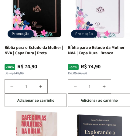
Promoção
Promoção
Bíblia para o Estudo da Mulher |
Bíblia para o Estudo da Mulher |
NVA | Capa Dura | Preta
NVA | Capa Dura | Branca
R$ 74,90
R$ 74,90
Preço
Preço
Preço
Preço
-50%
-50%
normal
promocional
normal
promocional
De:
R$ 149,80
De:
R$ 149,80
Diminuir
Aumentar
Diminuir
Aumentar
a
a
a
a
Adicionar ao carrinho
Adicionar ao carrinho
quantidade
quantidade
quantidade
quantidade
de
de
de
de
Bíblia
Bíblia
Bíblia
Bíblia
para
para
para
para
o
o
o
o
Estudo
Estudo
Estudo
Estudo