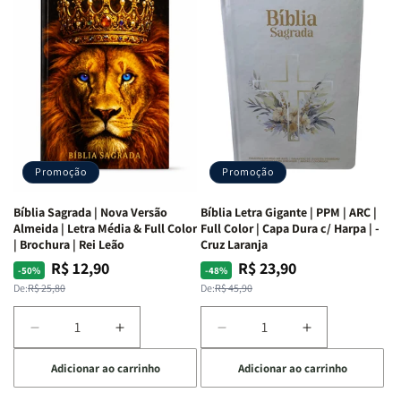
as
as
Bíblia
Bíblia
Mulheres
Mulheres
Livro
Livro
da
da
por
por
Bíblia
Bíblia
Livro
Livro
|
|
-
-
Isabelle
Isabelle
um
um
S.
S.
panorama
panorama
Alves
Alves
completo
completo
dos
dos
Promoção
Promoção
66
66
livros
livros
Bíblia Sagrada | Nova Versão
Bíblia Letra Gigante | PPM | ARC |
da
da
Almeida | Letra Média & Full Color
Full Color | Capa Dura c/ Harpa | -
Bíblia
Bíblia
| Brochura | Rei Leão
Cruz Laranja
|
|
R$ 12,90
R$ 23,90
Preço
Preço
Preço
Preço
-50%
-48%
Equipe
Equipe
normal
promocional
normal
promocional
De:
R$ 25,80
De:
R$ 45,90
teológica
teológica
Penkal
Penkal
Diminuir
Aumentar
Diminuir
Aumentar
a
a
a
a
Adicionar ao carrinho
Adicionar ao carrinho
quantidade
quantidade
quantidade
quantidade
de
de
de
de