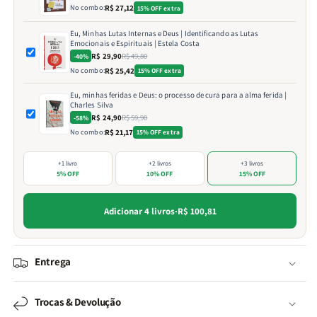
No combo:
R$ 27,12
15% OFF extra
Eu, Minhas Lutas Internas e Deus | Identificando as Lutas
Emocionais e Espirituais | Estela Costa
R$ 29,90
R$ 49,80
-40%
No combo:
R$ 25,42
15% OFF extra
Eu, minhas feridas e Deus: o processo de cura para a alma ferida |
Charles Silva
R$ 24,90
R$ 59,90
-58%
No combo:
R$ 21,17
15% OFF extra
+1 livro
+2 livros
+3 livros
5% OFF
10% OFF
15% OFF
Adicionar 4 livros
·
R$ 100,81
Entrega
Trocas & Devolução