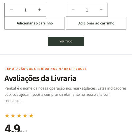
Diminuir
Aumentar
Diminuir
Aumentar
a
a
a
a
Adicionar ao carrinho
Adicionar ao carrinho
quantidade
quantidade
quantidade
quantidade
de
de
de
de
Jogo
Jogo
Jogo
Jogo
VER TUDO
Bíblico
Bíblico
da
da
de
de
memória
memória
Cartas
Cartas
|
|
|
|
Arca
Arca
Famílias
Famílias
de
de
REPUTAÇÃO CONSTRUÍDA NOS MARKETPLACES
da
da
Noé
Noé
Avaliações da Livraria
Bíblia
Bíblia
-
-
Penkal é o nome da nossa operação nos marketplaces. Estes indicadores
Penkal
Penkal
públicos ajudam você a comprar diretamente no nosso site com
confiança.
★★★★★
4,9
de 5