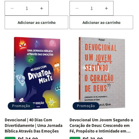
Diminuir
Aumentar
Diminuir
Aumentar
a
a
a
a
Adicionar ao carrinho
Adicionar ao carrinho
quantidade
quantidade
quantidade
quantidade
de
de
de
de
Devocional
Devocional
Devocional
Devocional
Quarto
Quarto
Café
Café
de
de
com
com
Guerra
Guerra
Mulheres
Mulheres
|
|
da
da
Isabelle
Isabelle
Bíblia
Bíblia
S.
S.
|
|
Alves
Alves
Equipe
Equipe
Teológica
Teológica
Penkal
Penkal
Promoção
Promoção
Devocional | 40 Dias Com
Devocional Um Jovem Segundo o
Divertidamente | Uma Jornada
Coração de Deus: Crescendo em
Bíblica Através Das Emoções
Fé, Propósito e Intimidade em
Deus