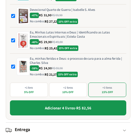
Devocional Quarto de Guerra | Isabelle S. Alves
R$ 31,90
R$ 59,90
-47%
No combo:
R$ 27,12
15% OFF extra
Eu, Minhas Lutas Internas e Deus | Identificando as Lutas
Emocionais e Espirituais | Estela Costa
R$ 29,90
R$ 49,80
-40%
No combo:
R$ 25,42
15% OFF extra
Eu, minhas feridas e Deus: o processo de cura para a alma ferida |
Charles Silva
R$ 24,90
R$ 59,90
-58%
No combo:
R$ 21,17
15% OFF extra
+1 livro
+2 livros
+3 livros
5% OFF
10% OFF
15% OFF
Adicionar 4 livros
·
R$ 82,56
Entrega