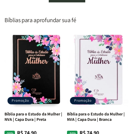
Homem
Homem
Todo
Todo
Segundo
Segundo
Homem
Homem
o
o
|
|
Bíblias para aprofundar sua fé
Coração
Coração
Equipe
Equipe
de
de
Teológica
Teológica
Deus
Deus
Penkal
Penkal
|
|
Adriel
Adriel
Ribeiro
Ribeiro
Promoção
Promoção
Bíblia para o Estudo da Mulher |
Bíblia para o Estudo da Mulher |
NVA | Capa Dura | Preta
NVA | Capa Dura | Branca
R$ 74,90
R$ 74,90
Preço
Preço
Preço
Preço
-50%
-50%