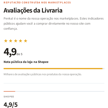
Famílias
Famílias
de
de
REPUTAÇÃO CONSTRUÍDA NOS MARKETPLACES
da
da
Noé
Noé
Avaliações da Livraria
Bíblia
Bíblia
-
-
Penkal é o nome da nossa operação nos marketplaces. Estes indicadores
Penkal
Penkal
públicos ajudam você a comprar diretamente no nosso site com
confiança.
★★★★★
4,9
de 5
Nota pública da loja na Shopee
Milhares de avaliações públicas nos produtos da nossa operação.
SHOPEE
4,9/5