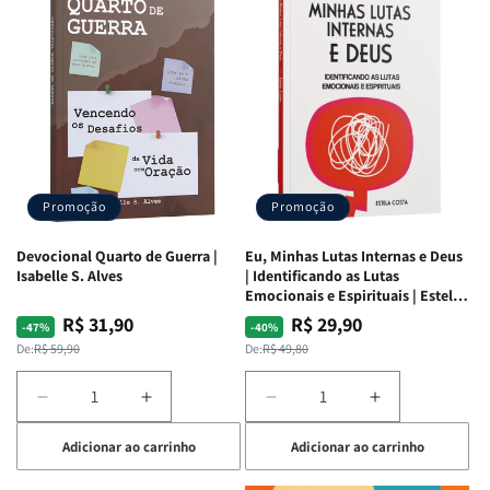
Promoção
Promoção
Devocional Quarto de Guerra |
Eu, Minhas Lutas Internas e Deus
Isabelle S. Alves
| Identificando as Lutas
Emocionais e Espirituais | Estela
Costa
R$ 31,90
R$ 29,90
Preço
Preço
Preço
Preço
-47%
-40%
normal
promocional
normal
promocional
De:
R$ 59,90
De:
R$ 49,80
Diminuir
Aumentar
Diminuir
Aumentar
a
a
a
a
Adicionar ao carrinho
Adicionar ao carrinho
quantidade
quantidade
quantidade
quantidade
de
de
de
de