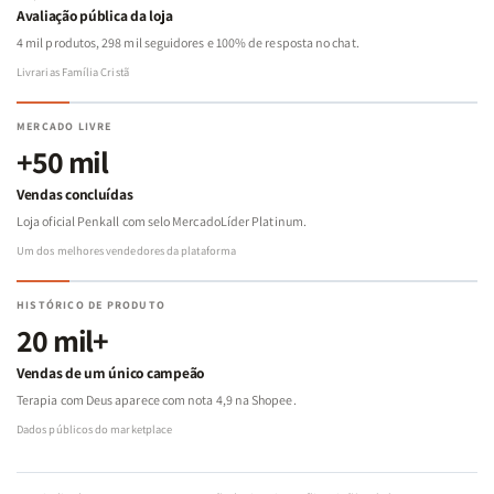
Avaliação pública da loja
4 mil produtos, 298 mil seguidores e 100% de resposta no chat.
Livrarias Família Cristã
MERCADO LIVRE
+50 mil
Vendas concluídas
Loja oficial Penkall com selo MercadoLíder Platinum.
Um dos melhores vendedores da plataforma
HISTÓRICO DE PRODUTO
20 mil+
Vendas de um único campeão
Terapia com Deus aparece com nota 4,9 na Shopee.
Dados públicos do marketplace