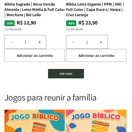
Bíblia Sagrada | Nova Versão
Bíblia Letra Gigante | PPM | ARC |
da
da
Almeida | Letra Média & Full Color
Full Color | Capa Dura c/ Harpa | -
Bíblia
Bíblia
| Brochura | Rei Leão
Cruz Laranja
|
|
R$ 12,90
R$ 23,90
Preço
Preço
Preço
Preço
-50%
-48%
Equipe
Equipe
normal
promocional
normal
promocional
De:
R$ 25,80
De:
R$ 45,90
teológica
teológica
Penkal
Penkal
Diminuir
Aumentar
Diminuir
Aumentar
a
a
a
a
Adicionar ao carrinho
Adicionar ao carrinho
quantidade
quantidade
quantidade
quantidade
de
de
de
de
Bíblia
Bíblia
Bíblia
Bíblia
VER TUDO
Sagrada
Sagrada
Letra
Letra
|
|
Gigante
Gigante
Nova
Nova
|
|
Versão
Versão
PPM
PPM
Jogos para reunir a família
Almeida
Almeida
|
|
|
|
ARC
ARC
Letra
Letra
|
|
Média
Média
Full
Full
&amp;
&amp;
Color
Color
Full
Full
|
|