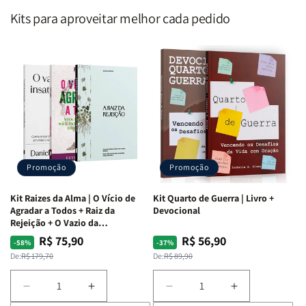
Kits para aproveitar melhor cada pedido
Promoção
Promoção
Kit Raizes da Alma | O Vício de
Kit Quarto de Guerra | Livro +
Agradar a Todos + Raiz da
Devocional
Rejeição + O Vazio da
Insatisfação.
R$ 75,90
R$ 56,90
Preço
Preço
Preço
Preço
-58%
-37%
normal
promocional
normal
promocional
De:
R$ 179,70
De:
R$ 89,90
Diminuir
Aumentar
Diminuir
Aumentar