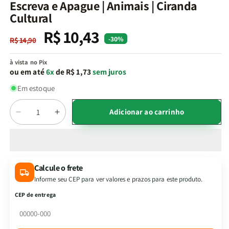
na
Escreva e Apague | Animais | Ciranda
janela
Cultural
modal
R$ 10,43
Preço
Preço
-30%
R$ 14,90
normal
promocional
à vista no Pix
ou em até
6x
de R$ 1,73
sem juros
Em estoque
Quantidade
Adicionar ao carrinho
Diminuir
Aumentar
a
a
quantidade
quantidade
de
de
Escreva
Escreva
Calcule o frete
e
e
Informe seu CEP para ver valores e prazos para este produto.
Apague
Apague
|
|
CEP de entrega
Animais
Animais
|
|
Ciranda
Ciranda