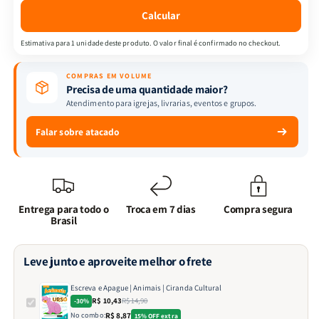
Cultural
Cultural
Calcular
Estimativa para 1 unidade deste produto. O valor final é confirmado no checkout.
COMPRAS EM VOLUME
Precisa de uma quantidade maior?
Atendimento para igrejas, livrarias, eventos e grupos.
Falar sobre atacado
Entrega para todo o
Troca em 7 dias
Compra segura
Brasil
Leve junto e aproveite melhor o frete
Escreva e Apague | Animais | Ciranda Cultural
R$ 10,43
R$ 14,90
-30%
No combo:
R$ 8,87
15% OFF extra