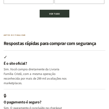
de
de
de
de
Kit
Kit
Kit
Kit
VER TUDO
Edificando
Edificando
2
2
Lares
Lares
Livros
Livros
de
de
|
|
Paz
Paz
Virtudes
Virtudes
|
|
de
de
ANTES DE FINALIZAR
Eu,
Eu,
uma
uma
Respostas rápidas para comprar com segurança
Minhas
Minhas
Mulher
Mulher
Lutas
Lutas
Segundo
Segundo
Internas
Internas
Deus
Deus
✓
e
e
É o site oficial?
Deus
Deus
Sim. Você compra diretamente da Livraria
+
+
Família Cristã, com a mesma operação
A
A
reconhecida por mais de 299 mil avaliações nos
Mulher
Mulher
marketplaces.
que
que
Edifica
Edifica
🔒
o
o
O pagamento é seguro?
Lar
Lar
Sim. O pagamento é concluído no checkout